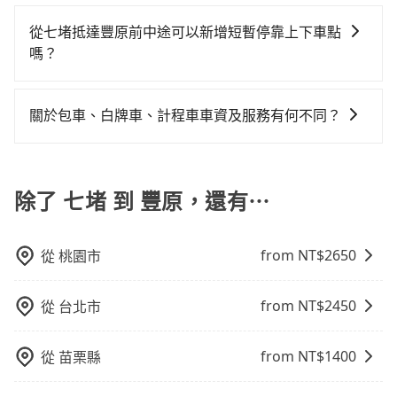
包車、計程車或白牌車。主要價格差異和優缺點如下： -
客遺留的垃圾或者撞凹的車門仍未被修理，每一次租車
50%的交通費用。
包車：優點是搭乘舒適可以根據自己的需求安排時間和
從七堵抵達豐原前中途可以新增短暫停靠上下車點
都好像在開樂透一樣。另外，偶爾也會遇到明明已經預
地點上車較客製化。此外，司機還會提供各種旅遊建議
嗎？
約了時間但上一位用戶卻遲遲尚未歸還，又或者要還車
與資訊。長途接送價格比計程車車資更優惠。 - 計程
時卻偏偏找不到停車位，對於急著用車或者要載其他乘
tripool有提供多點上下車接送服務，線上預約從七堵前
車：優點是24小時隨叫隨到，價格按錶計費，但若遇交
客的人來說就有不小的風險。最後，雖然路邊隨租隨還
往豐原的途中可備註加點。每個加點位置，前後額外里
通塞車時亦會加收延遲費用，一般屬短程接駁為主。 -
關於包車、白牌車、計程車車資及服務有何不同？
看似方便，但實際使用時還是有其區域的限制，實際可
程數5公里內加收200元。雖然可能有些路線完全順路，
白牌車：優點是價格相對較低，有的還可喊價。但安全
停靠的地點與你的上下車地點仍有段距離，在遇到下雨
包車、白牌車、計程車三種交通方式的價格及服務說
但是司機多點停靠就會有額外的等待時間，收取額外費
性和服務質量無法保障，需要自行承擔風險，遇到狀況
天或者載行李時，就顯得非常不便。
明： 包車：可以依照個人行程需要靈活安排時間，價格
用是必要的補償。
事後也無法申訴退費。
依平台預定時價格而定，通常愈長程價格CP值愈高。 計
除了 七堵 到 豐原，還有⋯
程車：可24小時隨叫隨到，價格依跳錶而定，如有塞車
也會計算延遲費用，最終價格通常要下車時才知。價格
from NT$
2650
從
桃園市
比包車貴。 白牌車：通常價格較包車便宜，但司機素
質、品質不一，如行程有問題，事後無法提供客服申訴
處理。
from NT$
2450
從
台北市
from NT$
1400
從
苗栗縣