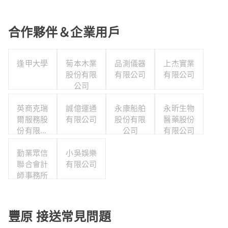
合作夥伴＆企業用戶
逢甲大學
菊本木業
品測儀器
上杰實業
股份有限
有限公司
有限公司
公司
英商克瑞
誠億運通
永康船舶
永昕生物
爾服務股
有限公司
股份有限
醫藥股份
份有限公
公司
有限公司
司台灣分
勤業眾信
公司
小吳娛樂
聯合會計
有限公司
師事務所
豐原 接送常見問題