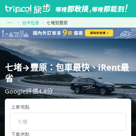
台中包車
七堵到豐原
七堵→豐原：包車最快、iRent最
省
Google評價4.8分
上車地點
下車地點