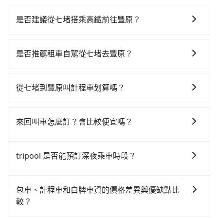
是否建議從七堵搭乘高鐵前往豐原？
若要從七堵搭高鐵前往豐原，高鐵較貴、費時！從最早
06:15一直到22:50，南港-台中一天最多有101班次高鐵
是否推薦租車自駕從七堵去豐原？
可搭乘。假設從基隆市七堵區前往最靠近的南港高鐵
如果你有台灣駕照且對自己駕駛技術有信心，且在車上
站，叫一輛計程車花費約600元、車程約30分鐘。抵達
時不需要閉目養神（因為要自己開車），最重要的是你
高鐵站後，步行進站、現場購票並於月台排隊的時間約
從七堵到豐原叫計程車划算嗎？
當天就要來回，那在基隆路邊可隨租隨借的iRent應該是
20分鐘，再乘坐58~77分鐘（平均68分）的高鐵從南港
如選擇小黃直達，在基隆可以透過app叫車的有55688台
你最便宜選擇。註冊完iRent的app後，可以每小時
站前往台中高鐵站，每人票價750元，再用10分鐘出
灣大車隊、Uber和Yoxi，如果在路邊攔不到車，也可考
$115~205承租小轎車，每公里再額外加收$3.2，從七堵
站、等待車站前排班的計程車，搭上小黃後約花35分
來回叫車怎麼訂？會比較便宜嗎？
慮打電話至七堵附近的計程車隊，如同盛交通、義光計
到豐原的花費預估為$2,350~2,950（金額差異來自於平
鐘、車費700元後，抵達台中市豐原區的目的地。全程加
為了乘客未來可能的訂單修改或取消，每筆訂單只含一
程車、勵發計程車等叫車看看。依照里程跳錶計算，價
假日、車款差異、抵達目的地後多久原路返回），雖已
上轉車時間共2小時38分鐘，假設3位同行，高鐵加轉乘
趟車的資訊，所以如果需要來回叫車，請分兩筆訂單預
格約為4,365~5,200元間，但如改預約tripool可省高達
將eTag和可能的每小時40元路邊停車費用預估進去，但
tripool 是否能預訂深夜乘車時段？
之平均每人花費為1,180元。但如果全程使用tripool並
定。至於價格已經市場最優惠，並無特別針對來回車趟
$2,300。綜合以上，無論在價格或服務品質上，tripool
額外的汽車保險與可能的罰單都需自付。再者，和運的
到府專車接送，則每人平均花費約950元，費時2小時24
可以的！tripool 旅步全年無休並提供深夜接送服務。
做額外折扣，但如果手上有優惠代碼，歡迎直接使用，
都是你從七堵到豐原的最佳選擇。
iRent只提供最基本的車型，如Toyota Yaris、Prius C、
分鐘。選擇搭乘高鐵而不預約包車，不僅每人至少額外
不限單程或來回。
包車、計程車和白牌車資的價格差異與優缺點比
Vios這類乘坐體驗較差的車款，如果人數超過四位，更
負擔230元車資，而且更會額外浪費14分鐘在轉乘與等
較？
是沒有較大的七人座或九人座可供選擇，而且無人租車
車上，現在還不馬上來預約tripool！如果你僅有兩位乘
最令人詬病的就是車況，打開車門才發現仍有上一組乘
車，也可參考tripool的拼車共乘服務，最多可再節省