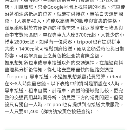
葉山莊、瑪陵國小生態園區到台中市豐原區、五都大飯
店、川賦商旅，只要Google地圖上找得到的地點、汽車能
沿著柏油路抵達的位置，就能提供接送，無論白天還是深
夜、1人還是40人，均能以高標準的服務與實惠的價格，
滿足乘客對於方便舒適的移動需求。往返基隆市七堵區與
台中市豐原區間，單程專車九人座3700元起，人數少的小
轎車2800元起，如僅有一位乘客，tripool也有提供拼車
共乘，1400元就可輕鬆到府接送，確切金額受時段與日期
影響，可點擊頁面上之黃色按鈕查詢實際金額。
如果想知道包車或專車接送以外的交通選擇，在經過資料
整理與分析後得知，從七堵去豐原最快的陸路交通是
「tripool」專車接送，不過如果想兼顧花費預算，iRent
在3~8人時能最省錢。以下表格中的資料是預設在3人時，
專車接送、租車自駕、計程車、高鐵的優缺點比較，更完
整的交通費用與時間分析，請見更下方的常見問題。但假
設只有獨自一人時，tripool也有提供到府接送共乘服務，
一人只要$1,400（詳情請按黃色按鈕查詢）。