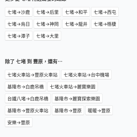
七堵→沙鹿
七堵→后里
七堵→和平
七堵→西屯
七堵→烏日
七堵→神岡
七堵→龍井
七堵→梧棲
七堵→潭子
七堵→大里
除了 七堵 到 豐原，還有⋯
七堵火車站→豐原火車站
七堵火車站→台中機場
基隆市→白鹿吊橋
七堵火車站→麗寶樂園
台鐵八堵→白鹿吊橋
基隆市→麗寶探索樂園
基隆市→豐原火車站
基隆市→豐原
暖暖→豐原
安樂→豐原