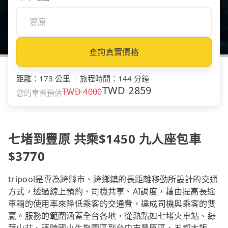
查詢真實價格
距離
：
173 公里
｜
旅程時間
：
144 分鐘
TWD
2859
TWD
4000
您的車資預估
七堵到豐原 共乘$1450 九人座包車
$3770
tripool是專為跨縣市、跨鄉鎮的長距離移動所設計的交通
方式，透過線上預約、司機共享、AI調度，藉由提高長途
車輛的使用率來降低乘客的交通費，達成司機與乘客的雙
贏。服務的範圍涵蓋全台各地，從熱點如七堵火車站、綠