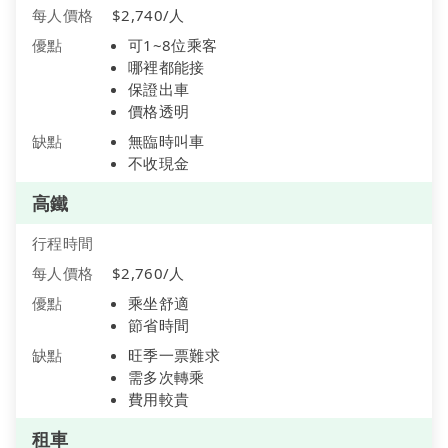
每人價格
$2,740/人
優點
可1~8位乘客
哪裡都能接
保證出車
價格透明
缺點
無臨時叫車
不收現金
高鐵
行程時間
每人價格
$2,760/人
優點
乘坐舒適
節省時間
缺點
旺季一票難求
需多次轉乘
費用較貴
租車