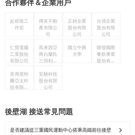
合作夥伴＆企業用戶
起綰妝工
傳富不動
正錡企業
台境企業
作室
產有限公
股份有限
股份有限
司
公司
公司
仁寶電腦
馬來西亞
國立中興
聯發國際
工業股份
商白蘭氏
大學
餐飲事業
有限公司
三得利股
股份有限
份有限公
公司
美商英特
司台灣分
安馳科技
爾亞太科
股份有限
公司
技有限公
公司
司
後壁湖 接送常見問題
是否建議從三重國民運動中心搭乘高鐵前往後壁