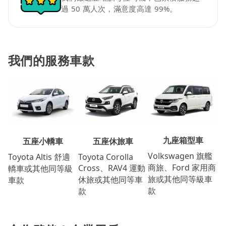
過 50 萬人次，滿意度高達 99%。
我們的服務車款
九座箱型車
五座休旅車
五座小轎車
Volkswagen 旗艦
Toyota Corolla
Toyota Altis 舒適
商旅、Ford 家用商
Cross、RAV4 運動
轎車或其他同等級
旅或其他同等級車
休旅或其他同等車
車款
款
款