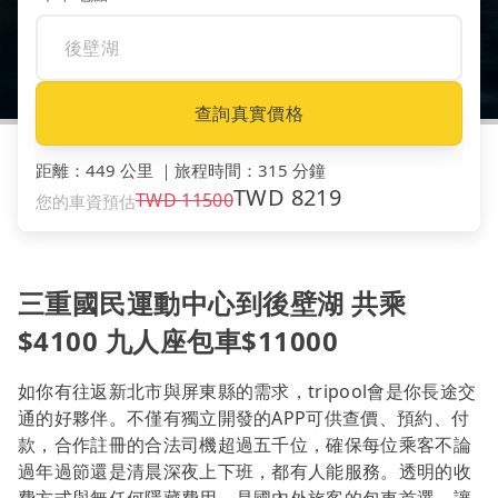
查詢真實價格
距離
：
449 公里
｜
旅程時間
：
315 分鐘
TWD
8219
TWD
11500
您的車資預估
三重國民運動中心到後壁湖 共乘
$4100 九人座包車$11000
如你有往返新北市與屏東縣的需求，tripool會是你長途交
通的好夥伴。不僅有獨立開發的APP可供查價、預約、付
款，合作註冊的合法司機超過五千位，確保每位乘客不論
過年過節還是清晨深夜上下班，都有人能服務。透明的收