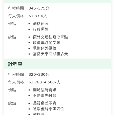
行程時間
345~375分
每人價格
$1,830/人
優點
價格便宜
行程彈性
缺點
額外交通往返取車點
取還車時間受限
承擔額外風險
需當天來回或租多天
計程車
行程時間
320~330分
每人價格
$3,760~4,500/人
優點
滿足臨時需求
不需事先付款
缺點
品質參差不齊
通常僅能乘坐四位
價格貴