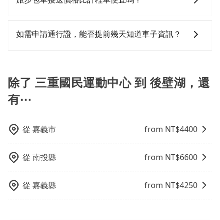
國民運動中心還有段路，且須配合車行營業時間做租還
車，不趕時間即可選用大眾運輸。 便利性：需要便利性
區。 (4) 有較為嚴謹的乘車時間與取消政策。
動作，另外承租過程繁瑣，租還通常需額外花費30分鐘
和方便性可選包車和計程車，喜歡探險和體驗當地文化
旅步的車資採固定費率與計程車需依行駛距離計費、且
做簽約與車體檢查，甚至還要先自行加滿油，如遇到不
則可搭乘大眾運輸。
遇塞車、停紅燈時等低速行駛時還需額外加價不同，旅
如需申請通行證，能否提前幾天知道車子資訊？
肖業者，還車時可能遭遇各種莫名理由而被額外收費，
步費用比計程車低，且能讓您更能輕鬆掌握交通開支。
風險可謂不小。
為了讓旅步貴賓能夠享有更多取消訂單的彈性，我們提
供用車前一天凌晨六點前取消訂單的服務。所以我們會
在用車前一天才開始安排車輛，並於用車前一天晚上8點
除了 三重國民運動中心 到 後壁湖，還
提供服務司機和車輛資訊。如果您有特殊的用車需求，
有⋯
可事先將您的需求寄至旅步的客服信箱：
booking@tripool.app，將有專人協助回覆確認是否能
協助安排。」
從
嘉義市
from NT$
4400
從
南投縣
from NT$
6600
從
嘉義縣
from NT$
4250