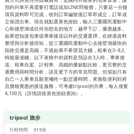
費方式與無任何隱藏費用，是國內外旅客的包車首選，讓
預約叫車不再需要打電話或加LINE問報價，只要花一分鐘
填寫資料即可完成，收到訂單編號後訂單即成立，訂單成
立保證出車。現在就點選黃色按鈕，輸入三重國民運動中
心和後壁湖或任何你想去的地方，越早下訂，優惠越多。
如果想知道包車或專車接送以外的交通選擇，在經過資料
整理與分析後得知，從三重國民運動中心去後壁湖最快的
陸路交通是高鐵，不過如果不希望花大錢，租車在3~8人
時能最省錢。以下表格中的資料是預設在3人時，專車接
送、租車自駕、計程車、高鐵的優缺點比較，更完整的交
通費用與時間分析，請見更下方的常見問題。但假如只有
自己一人乘車且願意犧牲一點交通時間，來換取便利到府
且價格實惠的接送服務，可考慮tripool的共乘，每人僅要
4,100元（詳情請按黃色按鈕查詢）。
tripool 旅步
行程時間
315分