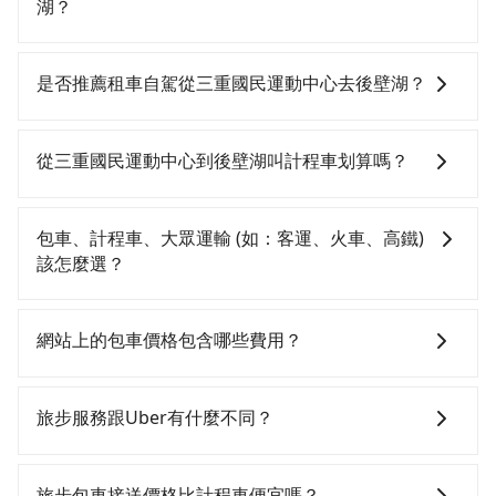
湖？
若要從三重國民運動中心搭高鐵前往後壁湖，高鐵省
時、較貴！從最早06:26一直到22:16，台北-左營一天最
是否推薦租車自駕從三重國民運動中心去後壁湖？
多有88班次高鐵可搭乘。假設從三重國民運動中心 (新北
市三重區) 前往最靠近的台北高鐵站，叫一輛計程車花費
如你有駕照又不排斥自駕，且又不需要利用移動的時間
約200元、車程約10分鐘。抵達高鐵站後，步行進站、
在車上休息，那在新北市三重區有約40間租車車行，比
從三重國民運動中心到後壁湖叫計程車划算嗎？
現場購票並於月台排隊的時間約25分鐘，再乘坐94~134
方說千大租賃、茁越租賃、鎮遠鑣局。一般租車以天為
分鐘（平均114分）的高鐵從台北站前往左營高鐵站，每
單位，小轎車如Toyota Altis、Nissan Tiida，一天租金
如選擇小黃直達，在新北可以透過app叫車的有55688台
人票價1,490元，再用10分鐘出站、等待車站前排班的計
約$1,500，九人座如Hyundai Starex或Volkswagen
灣大車隊、Uber、Line Taxi、Yoxi等，如果在路邊攔不
包車、計程車、大眾運輸 (如：客運、火車、高鐵)
程車，搭上小黃後約花144分鐘、車費3,600元後，抵達
T5，一天$4,500起，油錢（每公里約3元）、eTag（每
到車，也可考慮打電話至附近的計程車隊，如宜承交
該怎麼選？
後壁湖 (屏東縣恆春鎮) 的目的地。全程加上轉車時間共5
公里約1元）、路邊停車（每小時約40元）、保險費、罰
通、金松交通、大全聯計程車等叫車看看。依照里程跳
小時3分鐘，假設3位同行，高鐵加轉乘之平均每人花費
單另計多數租車合約上都會載明每日里程限定200~400
錶計算，價格約為11,265~13,500元間，但如改預約
在選擇交通方式時，您可依下列建議的考慮因素做選
為2,760元。但如果全程使用tripool並到府專車接送，
公里，超過還會額外加收100~2,000元不等的費用。由
tripool可省高達$5,300。但如果要考慮到回程，屏東縣
擇： 預算：不同交通工具價格不同，可先確定您的預
網站上的包車價格包含哪些費用？
則每人平均花費約2,740元，費時5小時15分鐘。長距離
於絕大多數的租車公司都沒有提供甲租乙還的服務，假
僅有合法計程車約370輛，數量約為新北市的2%、密度
算。計程車最貴，而大眾運輸通常較便宜。 行程：需多
移動確實搭乘高鐵可以比坐車快12分鐘，但卻要額外支
設你當天就往返三重國民運動中心與後壁湖，預計的小
僅雙北的0.3%，其叫車的難度是雙北市的310倍。綜合
點停留的行程建議可選可客製化行程的包車，如果時間
網站上的價格已包含基本車趟所有費用，即最高 300 萬
出約60元的交通費，所以對於不是這麼趕時間的人來
轎車花費為$5,500或九人座$8,500。當然這金額比搭計
以上，無論在價格或服務品質上，tripool都是你從三重
比較寬鬆且不介意耗時轉乘可選大眾運輸或較貴的計程
乘客險、司機小費、營業稅等，不會再有其他額外的費
旅步服務跟Uber有什麼不同？
說，預約tripool還是比較划算的。如果你僅有兩位乘
程車便宜，且在前往後壁湖的途中預計邊開邊玩，那租
國民運動中心到後壁湖的最佳選擇。
車。 旅行人數：人數多時包車較方便舒適且每個人攤提
用產生。
車，也可參考tripool的拼車共乘服務，最多可再節省
車一整天確實就非常方便划算，但前提就是犧牲了當天
下來的車資也比較便宜，人數少可搭乘大眾運輸或計程
tripool 旅步具備以下特色： (1) 採事前預約制。 (2) 在
50%的交通費用。
要開車的親友的遊玩興緻。再者，租車地點可能離三重
車。 時間：需在特定時間到達目的地可選包車或計程
中長程提供最優惠的價格。 (3) 全台服務，不分城市與郊
旅步包車接送價格比計程車便宜嗎？