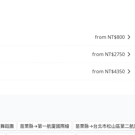
。對於偏遠地區，我們提供的價格已經包含了所有基本的費
需要前往的地點屬於高海拔山區等特殊地點，就可能會需要支
查詢到具體的費用。
from NT$
800
from NT$
2750
from NT$
4350
間舞蹈團
苗栗縣→第一航廈國際線
苗栗縣→台北市松山區第二航