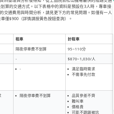
資料整理與分析後得知，從上品院去松山機場最快的陸路交通
~8人時最划算的交通方式。以下表格中的資料是預設在3人時，專車接
的交通費用與時間分析，請見更下方的常見問題。如僅有一人
乘車僅$900（詳情請按黃色按鈕查詢）。
租車
計程車
隔夜停車費不划算
95~110分
-
$870~1,030/人
-
滿足臨時需求
不需事先付款
求
隔夜停車費不划算
品質參差不齊
難叫車
價格貴
可能不跳錶被坑