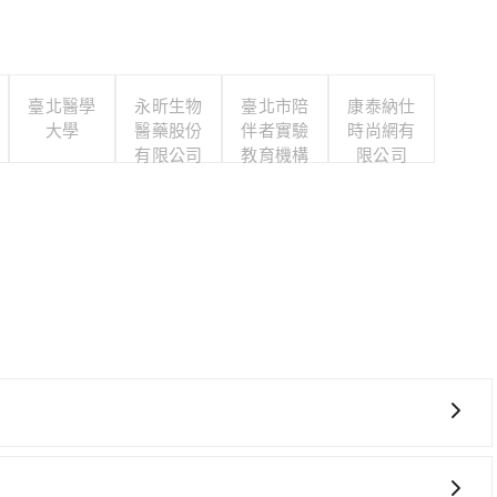
臺北醫學
永昕生物
臺北市陪
康泰納仕
大學
醫藥股份
伴者實驗
時尚網有
有限公司
教育機構
限公司
、轉車麻煩，且難叫計程車前往高鐵站！從最早06:24一直
乘。假設從上品院 (苗栗縣竹南鎮) 前往最靠近的苗栗高鐵站，叫