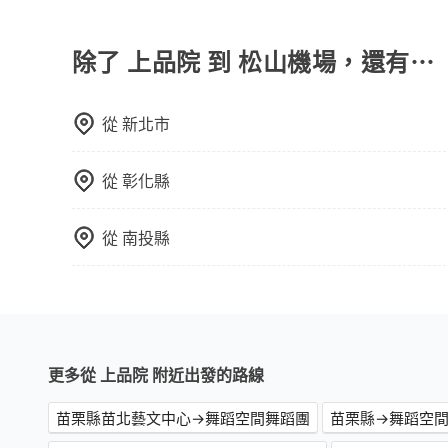
旅步的包車服務非常方便，您可以在不同縣市下車
用，不會像其他業者那樣收取額外費用。但如果您
付額外的費用，不過別擔心，您可以透過旅步官網
除了 上品院 到 松山機場，還有⋯
從
新北市
從
彰化縣
從
南投縣
更多從 上品院 附近出發的路線
苗栗縣苗北藝文中心→舞蹈空間舞蹈團
苗栗縣→舞蹈空