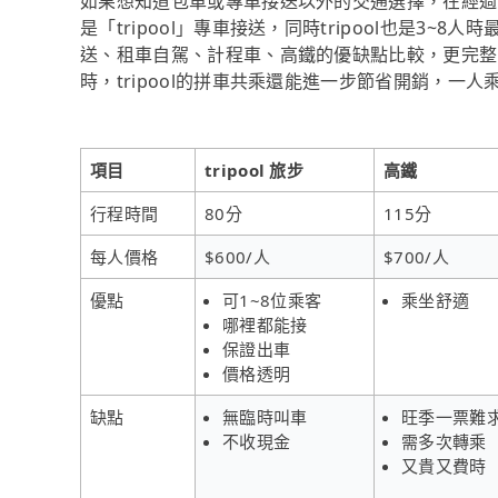
如果想知道包車或專車接送以外的交通選擇，在經過
是「tripool」專車接送，同時tripool也是3
送、租車自駕、計程車、高鐵的優缺點比較，更完整
時，tripool的拼車共乘還能進一步節省開銷，一人
項目
tripool 旅步
高鐵
行程時間
80分
115分
每人價格
$600/人
$700/人
優點
可1~8位乘客
乘坐舒適
哪裡都能接
保證出車
價格透明
缺點
無臨時叫車
旺季一票難
不收現金
需多次轉乘
又貴又費時