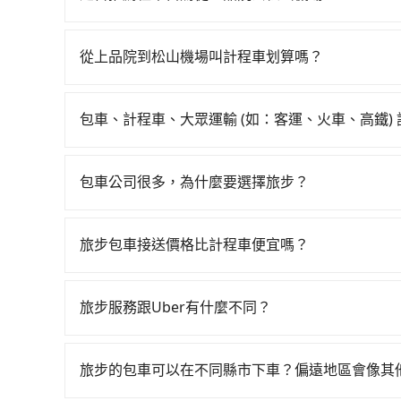
一輛計程車花費約500元、車程約24分鐘。抵達
通常旅客不會選擇租車或自駕前往松山機場，畢竟
再乘坐43~49分鐘（平均46分）的高鐵從苗栗站
前排班的計程車，搭上小黃後約花17分鐘、車費30
從上品院到松山機場叫計程車划算嗎？
車時間共1小時57分鐘，假設3位同行，高鐵加轉
如選擇小黃直達，在苗栗可以透過app叫車的有55
僅有400多輛，計程車的密度為雙北的0.5%，換
近的計程車隊，如竹南計程車、都會車行、通順計程車等
攔到一輛小黃了，苗栗縣少部分小黃司機不按表收
包車、計程車、大眾運輸 (如：客運、火車、高鐵)
元間，但如改預約tripool可省高達$1,300
tripool並到府專車接送，則每人平均花費約60
在選擇交通方式時，您可依下列建議的考慮因素做
法計程車約380輛，計程車密度為雙北的0.5%，
至少額外負擔100元車資，而且更會額外浪費39分鐘
程車最貴，而大眾運輸通常較便宜。 行程：需多
加上苗栗縣有些計程車司機不按錶計費，約有34%
包車公司很多，為什麼要選擇旅步？
兩位乘車，也可參考tripool的拼車共乘服務，最
且不介意耗時轉乘可選大眾運輸或較貴的計程車。
合以上，無論在價格或服務品質上，tripool都
旅步非常重視司機的審查和車輛的維護，我們的價
也比較便宜，人數少可搭乘大眾運輸或計程車。 
供更彈性的取消訂單規定，並致力於提供高品質的
可選用大眾運輸。 便利性：需要便利性和方便性
旅步包車接送價格比計程車便宜嗎？
輸。
旅步的車資採固定費率與計程車需依行駛距離計費
費用比計程車低，且能讓您更能輕鬆掌握交通開支
旅步服務跟Uber有什麼不同？
tripool 旅步具備以下特色： (1) 採事前預約制。
區。 (4) 有較為嚴謹的乘車時間與取消政策。
旅步的包車可以在不同縣市下車？偏遠地區會像其