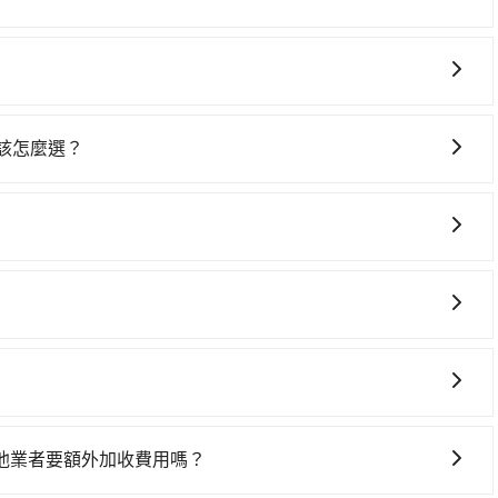
高鐵站後，步行進站、現場購票並於月台排隊的時間約15分鐘，
停在路邊多天不用車，停車費與租車費用都是不小開支。
前往台北高鐵站，每人票價430元，再用15分鐘出站、等待車站
0元後，抵達松山機場 (台北市松山區) 的目的地。全程加上轉
乘之平均每人花費為700元。不過苗栗縣領有合法執照的計程車
688台灣大車隊，如果在路邊攔不到車，也可考慮打電話至附
句話說，臨時要叫小黃的難度是雙北大城市的200倍。縱使幸運
叫車看看。依照里程跳錶計算，價格約為2,595~3,100
費，看乘客是外地人便漫天喊價或恣意繞路。但如果全程使用
 該怎麼選？
。但如果你無法提前預約，或偏好臨時叫車，那要注意苗栗縣僅有合
0元，費時1小時18分鐘。選擇搭乘高鐵而不預約包車，不僅每人
選擇： 預算：不同交通工具價格不同，可先確定您的預算。計
也就是說要臨時叫到小黃的難度是台北或新北的200倍之多。再
在轉乘與等車上，現在還不馬上來預約tripool！如果你僅有
點停留的行程建議可選可客製化行程的包車，如果時間比較寬鬆
會採現場議價，建議最好先上網預約，以免當場被坑受騙。綜
多可再節省50%的交通費用。
 旅行人數：人數多時包車較方便舒適且每個人攤提下來的車資
是你從上品院到松山機場的最佳選擇。
格政策也是完全透明的，不會有任何隱藏費用。此外，我們提
時間：需在特定時間到達目的地可選包車或計程車，不趕時間即
包車服務。選擇旅步絕對是明智的選擇之一。
可選包車和計程車，喜歡探險和體驗當地文化則可搭乘大眾運
、且遇塞車、停紅燈時等低速行駛時還需額外加價不同，旅步
。
 (2) 在中長程提供最優惠的價格。 (3) 全台服務，不分城市與郊
他業者要額外加收費用嗎？