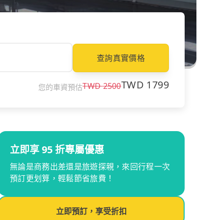
查詢真實價格
TWD
1799
TWD
2500
您的車資預估
立即享 95 折專屬優惠
無論是商務出差還是旅遊探親，來回行程一次
預訂更划算，輕鬆節省旅費！
立即預訂，享受折扣