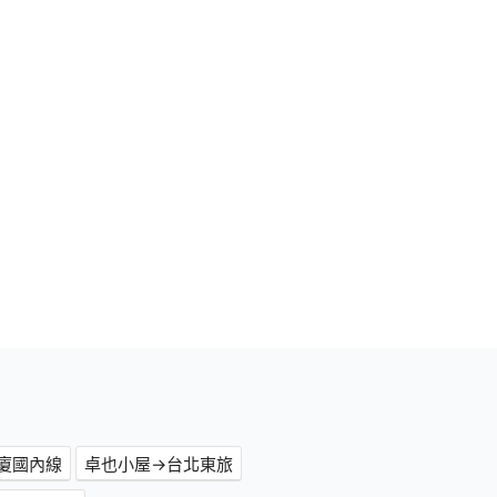
廈國內線
卓也小屋→台北東旅