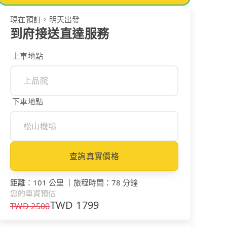
現在預訂，明天出發
到府接送直達服務
上車地點
下車地點
查詢真實價格
距離
：
101 公里
｜
旅程時間
：
78 分鐘
您的車資預估
TWD
1799
TWD
2500