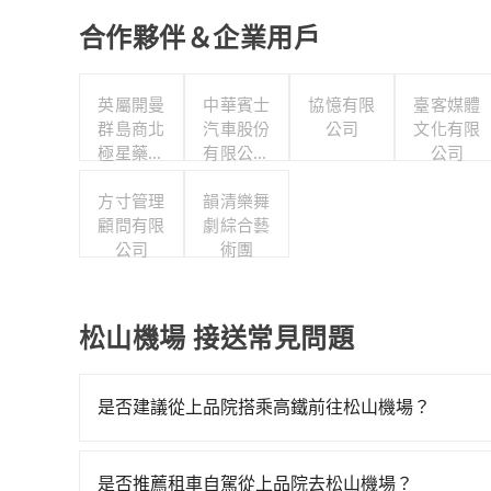
合作夥伴＆企業用戶
英屬開曼
中華賓士
協憶有限
臺客媒體
群島商北
汽車股份
公司
文化有限
極星藥業
有限公司
公司
集團股份
聯合職工
有限公司
方寸管理
福利委員
韻清樂舞
顧問有限
劇綜合藝
會
公司
術團
松山機場 接送常見問題
是否建議從上品院搭乘高鐵前往松山機場？
若要從上品院搭高鐵前往松山機場，高鐵較貴、費時
到23:00，苗栗-台北一天最多有32班次高鐵可搭
是否推薦租車自駕從上品院去松山機場？