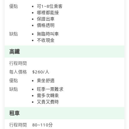
優點
可1~8位乘客
哪裡都能接
保證出車
價格透明
缺點
無臨時叫車
不收現金
高鐵
行程時間
每人價格
$260/人
優點
乘坐舒適
缺點
旺季一票難求
需多次轉乘
又貴又費時
租車
行程時間
80~110分