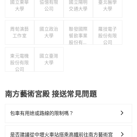
國立東華
協憶有限
國立陽明
臺北醫學
大學
公司
交通大學
大學
周荀演藝
國立政治
聯發國際
羅技電子
工作室
大學
餐飲事業
股份有限
股份有限
公司
公司
東元電機
國立臺灣
股份有限
大學
公司
南方藝術宮殿 接送常見問題
包車有用途或路線的限制嗎？
不管是從中壢火車站前往南方藝術宮殿或是全台灣任何
地方，只要是長途交通且途中遵守台灣法律，無論是清
是否建議從中壢火車站搭乘高鐵前往南方藝術宮