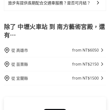
落，只要有路能到、Google地圖上能標註、GPS上能找
策，讓您在規劃行程時能更無後顧之憂。無論您是要前
旅步有提供長期配合交通車服務？是否可月結？
務，最多可再節省50%的交通費用。
得到，我們就保證發車。直接在官網上輸入住家地址、
往市區還是郊區，我們都可以為您提供最佳的旅遊體
如果您需要特殊的用車服務，請透過電子郵件
辦公大樓、飯店民宿、各地車站、機場航廈、甚至風景
驗。所以，如果您正在尋找一家可靠的包車公司，
booking@tripool.app聯繫我們，我們的專人將協助回
區，我們司機都會依照訂單上的資訊依約接送。
tripool旅步絕對是您值得信任的不二選擇！
覆您的需求，並確認是否能安排符合您需求的用車服
除了 中壢火車站 到 南方藝術宮殿，還
務。
有⋯
from NT$
6050
從
高雄市
from NT$
2150
從
苗栗縣
from NT$
1500
從
宜蘭縣