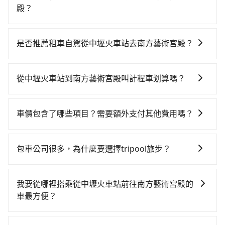
明掃墓、包車旅遊、參加喜宴/喪禮、就醫回診、登山露
殿？
營、學生搬家、投票返鄉、商務出差、貴賓來訪、寵物
從中壢火車站搭高鐵去南方藝術宮殿絕非最佳選擇，高
檢疫、預約叫車、機場接送、定期洗腎、包月上下班，
鐵較貴、費時、轉車麻煩！桃園-台北雖然一天最多時有
或者任何跨縣市接送的需求，tripool都能滿足你。乘車
是否推薦租車自駕從中壢火車站去南方藝術宮殿？
74班車次，從最早06:49到23:40，過了末班車到清晨的
前一天下午五點以前完成預約，隔天保證出車。如需公
雖然從中壢火車站到南方藝術宮殿可以選擇租車自駕，
時段，還是要找其他交通方案。假設從中壢火車站 (桃園
司報帳打統編，在結帳時可以受理，並於乘車後一週內
但花費可能不小。租車公司一般以天為單位計費，小轎
市中壢區) 步行或搭乘公車前往桃園高鐵站，接著在站內
寄出電子收據。
從中壢火車站到南方藝術宮殿叫計程車划算嗎？
車如Toyota Yaris、Nissan Kicks，一天租金$1,500
購買高鐵票、通過閘口、並在月台上等待列車的到來，
如選擇小黃直達，在桃園可以透過app叫車的有55688台
起，九人座如Hyundai Staria或Volkswagen T6，一天
大概又過了15分鐘，再乘坐16~22分鐘（平均20分）的
灣大車隊、Uber、Line Taxi、Yoxi等，如果在路邊攔不
租金約$4,500，油錢（每公里約3元）、eTag（每公里
高鐵從桃園站前往台北高鐵站，每人票價160元，再用
車價包含了哪些項目？需要額外支付其他費用嗎？
到車，也可考慮打電話至中壢火車站附近的計程車隊，
約1元）、路邊停車（每小時約40元）、保險費、罰單另
15分鐘出站、等待車站前排班的計程車，搭上小黃後約
官網上顯示的車價已經包含了租車、司機、高速公路過
如揚洋交通、零距離網路派車、中信計程車等叫車看
計。由於絕大多數的租車公司都沒法提供甲租乙還的服
花26分鐘、車費400元後，抵達南方藝術宮殿 (台北市文
路費、油資、保險、小費，司機的餐費與住宿費不需要
看。依照里程跳錶計算，價格約為1,310~1,600元間，但
務，所以要不當天就需往返中壢火車站與南方藝術宮
包車公司很多，為什麼要選擇tripool旅步？
山區) 的目的地。全程加上轉車時間共1小時16分鐘，假
乘客負擔，沒有其他巧令名目的隱藏費用，網站上看到
如改預約tripool可省高達$600。綜合以上，無論在價格
殿，不然就是需要一次租用多天，如此預計小轎車的花
設4位同行，高鐵加轉乘之平均每人花費為260元。但如
旅步提供多種車型，從轎車、休旅車到九人座，讓您可
的價格皆為真實價格。
或服務品質上，tripool都是你從中壢火車站到南方藝術
費至少$2,200、九人座$5,200起。透過app預約tripool
果全程使用tripool並到府專車接送，則每人平均花費約
以依照您行程人數的需求進行選擇。此外，為確保您的
宮殿的最佳選擇。
我要從哪裡搭乘從中壢火車站前往南方藝術宮殿的
的單程專車接送才是前往最便宜方便的選擇。
250元，費時48分鐘。選擇搭乘高鐵而不預約包車，不
旅途安全無憂，我們的司機都是專業且可靠的職業駕
車最方便？
僅每人至少額外負擔10元車資，而且更會額外浪費28分
駛。關於價格，旅步官網可一鍵即時查價，所示價格絕
鐘在轉乘與等車上，現在還不馬上來預約tripool！如果
tripool提供到府專車接送服務，不論在台灣本島哪個角
無隱藏費用，且還提供優於其他業者更彈性的取消政
你是三人以下要乘車，也可參考tripool的拼車共乘服