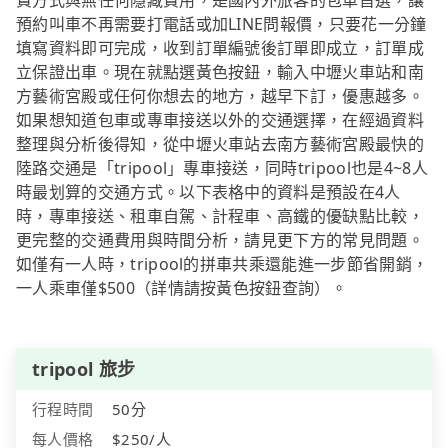
費方式與無任何隱藏費用，是國內外旅客的包車首選，讓
預約叫車不再需要打電話或加LINE問報價，只要花一分鐘
填寫資料即可完成，收到訂單編號後訂單即成立，訂單成
立保證出車。現在就點選黃色按鈕，輸入中壢火車站和南
方藝術宮殿或任何你想去的地方，越早下訂，優惠越多。
如果想知道包車或專車接送以外的交通選擇，在經過資料
整理與分析後得知，從中壢火車站去南方藝術宮殿最快的
陸路交通是「tripool」專車接送，同時tripool也是4~8人
時最划算的交通方式。以下表格中的資料是預設在4人
時，專車接送、租車自駕、計程車、高鐵的優缺點比較，
更完整的交通費用與時間分析，請見更下方的常見問題。
如僅有一人時，tripool的拼車共乘還能進一步節省開銷，
一人乘車僅$500（詳情請按黃色按鈕查詢）。
tripool 旅步
行程時間
50分
每人價格
$250/人