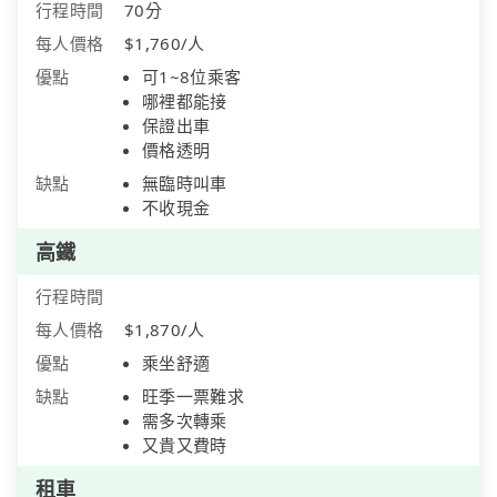
行程時間
70分
每人價格
$1,760/人
優點
可1~8位乘客
哪裡都能接
保證出車
價格透明
缺點
無臨時叫車
不收現金
高鐵
行程時間
每人價格
$1,870/人
優點
乘坐舒適
缺點
旺季一票難求
需多次轉乘
又貴又費時
租車