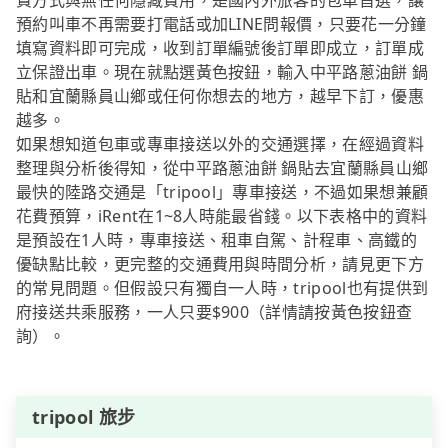
費方式與無任何隱藏費用，是國內外旅客的包車首選，讓
預約叫車不再需要打電話或加LINE問報價，只要花一分鐘
填寫資料即可完成，收到訂單編號後訂單即成立，訂單成
立保證出車。現在就點選黃色按鈕，輸入中平路蔥油餅 鍋
貼和宜蘭縣員山鄉或任何你想去的地方，越早下訂，優惠
越多。
如果想知道包車或專車接送以外的交通選擇，在經過資料
整理與分析後得知，從中平路蔥油餅 鍋貼去宜蘭縣員山鄉
最快的陸路交通是「tripool」專車接送，不過如果想兼顧
花費預算，iRent在1~8人時能最省錢。以下表格中的資料
是預設在1人時，專車接送、租車自駕、計程車、高鐵的
優缺點比較，更完整的交通費用與時間分析，請見更下方
的常見問題。但假設只有獨自一人時，tripool也有提供到
府接送共乘服務，一人只要$900（詳情請按黃色按鈕查
詢）。
tripool 旅步