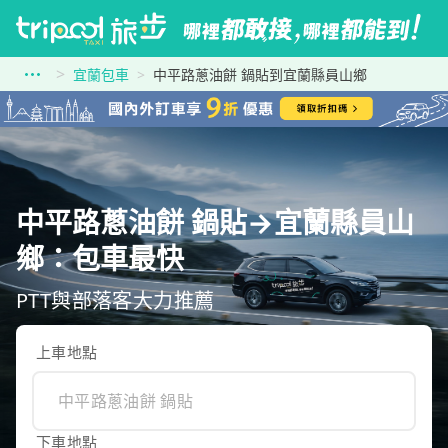
宜蘭包車
中平路蔥油餅 鍋貼到宜蘭縣員山鄉
中平路蔥油餅 鍋貼→宜蘭縣員山
鄉：包車最快
PTT與部落客大力推薦
上車地點
下車地點