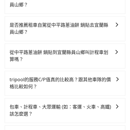
員山鄉？
從中平路蔥油餅 鍋貼搭高鐵去宜蘭縣員山鄉絕非最佳選
擇，高鐵較貴、費時、轉車麻煩！板橋-南港雖然一天最
是否推薦租車自駕從中平路蔥油餅 鍋貼去宜蘭縣
多時有92班車次，從最早07:02到23:42，過了末班車到
員山鄉？
清晨的時段，還是要找其他交通方案。假設從中平路蔥
如果你有台灣駕照且對自己駕駛技術有信心，且在車上
油餅 鍋貼 (新北市新莊區) 前往最靠近的板橋高鐵站，叫
時不需要閉目養神（因為要自己開車），最重要的是你
一輛計程車花費約200元、車程約19分鐘。抵達高鐵站
從中平路蔥油餅 鍋貼到宜蘭縣員山鄉叫計程車划
當天就要來回，那在新北路邊可隨租隨借的iRent應該是
後，步行進站、現場購票並於月台排隊的時間約20分
算嗎？
你最便宜選擇。註冊完iRent的app後，可以每小時
鐘，再乘坐17~21分鐘（平均19分）的高鐵從板橋站前
如選擇小黃直達，在新北可以透過app叫車的有55688台
$115~205承租小轎車，每公里再額外加收$3.2，從中平
往南港高鐵站，每人票價70元，再用10分鐘出站、等待
灣大車隊、Uber、Line Taxi、Yoxi等，如果在路邊攔不
路蔥油餅 鍋貼到宜蘭縣員山鄉的花費預估為
車站前排班的計程車，搭上小黃後約花67分鐘、車費
tripool的服務C/P值真的比較高？跟其他車隊的價
到車，也可考慮打電話至興家計程車等叫車看看。依照
$1,200~1,700（金額差異來自於平假日、車款差異、抵
1,600元後，抵達宜蘭縣員山鄉 (宜蘭縣員山鄉) 的目的
格比較如何？
里程跳錶計算，價格約為1,940~2,300元間，但如改預約
達目的地後多久原路返回），雖已將eTag和可能的每小
地。全程加上轉車時間共2小時15分鐘，假設一人獨行，
在服務品質許可下，乘客當然希望價格越便宜越好，而
tripool可省高達$500。但如果要考慮到回程，宜蘭縣僅
時40元路邊停車費用預估進去，但額外的汽車保險與可
交通費總計1,870元。但如果全程使用tripool並到府專
市場上稍具規模且合法經營的業者，有以短程與城市為
有合法計程車約750輛，數量約為新北市的4%、密度僅
能的罰單都需自付。再者，和運的iRent只提供最基本的
包車、計程車、大眾運輸 (如：客運、火車、高鐵)
車接送，則僅需花費約1,760元，費時1小時12分鐘。選
主的台灣大車隊、大都會、LINE Taxi、Uber，機場接送
雙北的0.9%，其叫車的難度是雙北市的120倍。綜合以
車型，如Toyota Yaris、Prius C、Vios這類乘坐體驗較
該怎麼選？
擇搭乘高鐵而不預約包車，不僅至少額外負擔110元車
則有肯驛、全鋒、格上租車、和運租車，包車旅遊則是
上，無論在價格或服務品質上，tripool都是你從中平路
差的車款，如果人數超過四位，更是沒有較大的七人座
資，而且更會額外浪費63分鐘在轉乘與等車上，現在還
在選擇交通方式時，您可依下列建議的考慮因素做選
KKDAY、KLOOK、叫車吧等。tripool旅步專注在長程
蔥油餅 鍋貼到宜蘭縣員山鄉的最佳選擇。
或九人座可供選擇，而且無人租車最令人詬病的就是車
不馬上來預約tripool！