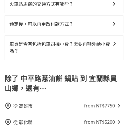
擇： 預算：不同交通工具價格不同，可先確定您的預
單程接送與跨縣市計時包車，不論從哪邊去哪裡（當然
火車站周邊的交通方式有哪些？
況，打開車門才發現仍有上一組乘客遺留的垃圾或者撞
算。計程車最貴，而大眾運輸通常較便宜。 行程：需多
也包括中平路蔥油餅 鍋貼去宜蘭縣員山鄉），全台保證
凹的車門仍未被修理，每一次租車都好像在開樂透一
火車站通常是城市的交通樞紐，以下是火車站常見交通
點停留的行程建議可選可客製化行程的包車，如果時間
出車。由於有高效的車輛調度能力，能以市價7~8折提供
樣。另外，偶爾也會遇到明明已經預約了時間但上一位
方式： 公車或客運：乘坐公車或客運到達或離開火車
比較寬鬆且不介意耗時轉乘可選大眾運輸或較貴的計程
專車到府服務，是絕大多數乘客出行的最佳選擇。
預定後，可以再更改付款方式？
用戶卻遲遲尚未歸還，又或者要還車時卻偏偏找不到停
站，相對便宜經濟。 計程車：乘坐計程車到達或離開火
車。 旅行人數：人數多時包車較方便舒適且每個人攤提
車位，對於急著用車或者要載其他乘客的人來說就有不
抱歉！一旦訂單成立後，付款方式是無法更改的。但您
車站，方便快捷但昂貴。 捷運/輕軌：通過捷運或輕軌到
下來的車資也比較便宜，人數少可搭乘大眾運輸或計程
小的風險。最後，雖然路邊隨租隨還看似方便，但實際
可以在用車前一天凌晨六點前填寫取消訂單申請表，取
達或離開火車站，快捷便利。 包車：預定包車到達或離
車。 時間：需在特定時間到達目的地可選包車或計程
車資是否有包括包車司機小費？需要再額外給小費
使用時還是有其區域的限制，實際可停靠的地點與你的
消該訂單後再以其他付款方式重新預約行程即可。
開火車站，是最便利的，無需與人共乘、快速抵達。
車，不趕時間即可選用大眾運輸。 便利性：需要便利性
嗎？
上下車地點仍有段距離，在遇到下雨天或者載行李時，
和方便性可選包車和計程車，喜歡探險和體驗當地文化
就顯得非常不便。
目前車資內已經包車司機小費，但因司機小費是對司機
則可搭乘大眾運輸。
服務的認可，您也可以根據司機的服務質量決定是否再
多給予司機小費。
除了 中平路蔥油餅 鍋貼 到 宜蘭縣員
山鄉，還有⋯
from NT$
7750
從
高雄市
from NT$
5200
從
彰化縣