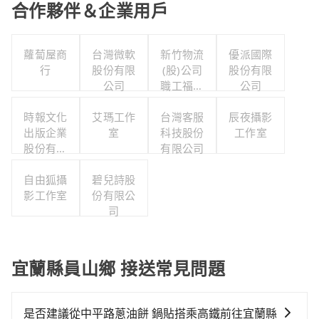
合作夥伴＆企業用戶
蘿蔔屋商
台灣微軟
新竹物流
優派國際
行
股份有限
(股)公司
股份有限
公司
職工福利
公司
委員會
時報文化
艾瑪工作
台灣客服
辰夜攝影
出版企業
室
科技股份
工作室
股份有限
有限公司
公司職工
福利委員
自由狐攝
碧兒詩股
影工作室
會
份有限公
司
宜蘭縣員山鄉 接送常見問題
是否建議從中平路蔥油餅 鍋貼搭乘高鐵前往宜蘭縣