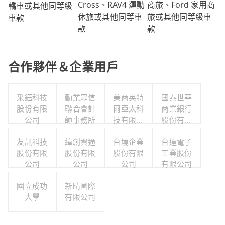
商旅、Ford 家用商
Cross、RAV4 運動
轎車或其他同等級
旅或其他同等級車
休旅或其他同等車
車款
款
款
合作夥伴＆企業用戶
采鈺科技
勤業眾信
美商英特
國泰世華
股份有限
聯合會計
爾亞太科
商業銀行
公司
師事務所
技有限公
股份有限
司
公司
友訊科技
緯創資通
台境企業
台達電子
股份有限
股份有限
股份有限
工業股份
公司
公司
公司
有限公司
國立成功
新晴國際
大學
有限公司