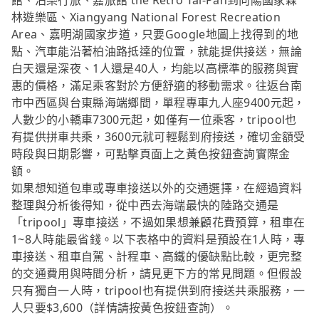
館、泊樂行旅、嘉旅館 the Retro Tai-Pan到向陽國家森
林遊樂區、Xiangyang National Forest Recreation
Area、嘉明湖國家步道，只要Google地圖上找得到的地
點、汽車能沿著柏油路抵達的位置，就能提供接送，無論
白天還是深夜、1人還是40人，均能以高標準的服務與實
惠的價格，滿足乘客對於方便舒適的移動需求。往返台南
市中西區與台東縣海端鄉間，單程專車九人座9400元起，
人數少的小轎車7300元起，如僅有一位乘客，tripool也
有提供拼車共乘，3600元就可輕鬆到府接送，確切金額受
時段與日期影響，可點擊頁面上之黃色按鈕查詢實際金
額。
如果想知道包車或專車接送以外的交通選擇，在經過資料
整理與分析後得知，從中西去海端最快的陸路交通是
「tripool」專車接送，不過如果想兼顧花費預算，租車在
1~8人時能最省錢。以下表格中的資料是預設在1人時，專
車接送、租車自駕、計程車、高鐵的優缺點比較，更完整
的交通費用與時間分析，請見更下方的常見問題。但假設
只有獨自一人時，tripool也有提供到府接送共乘服務，一
人只要$3,600（詳情請按黃色按鈕查詢）。