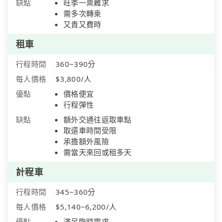
缺點
旺季一票難求
需多次轉乘
又貴又費時
租車
行程時間
360~390分
每人價格
$3,800/人
優點
價格便宜
行程彈性
缺點
額外交通往返取車點
取還車時間受限
承擔額外風險
需當天來回或租多天
計程車
行程時間
345~360分
每人價格
$5,140~6,200/人
優點
滿足臨時需求