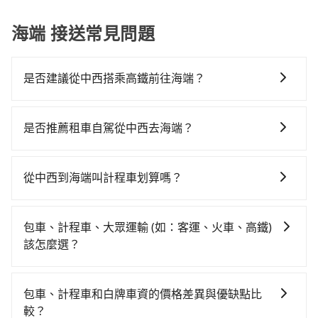
海端 接送常見問題
是否建議從中西搭乘高鐵前往海端？
從中西搭高鐵去海端絕非最佳選擇，高鐵較貴、費時，
且難叫計程車前往高鐵站！台南-左營雖然一天最多時有
是否推薦租車自駕從中西去海端？
74班車次，從最早07:16到23:48，過了末班車到清晨的
如你有駕照又不排斥自駕，且又不需要利用移動的時間
時段，還是要找其他交通方案。假設從台南市中西區前
在車上休息，那在台南市中西區有4間租車車行，比方說
往最靠近的台南高鐵站，叫一輛計程車花費約300元、車
從中西到海端叫計程車划算嗎？
國眾國際租賃、可德租賃、雲嘉小客車租賃。一般租車
程約35分鐘。抵達高鐵站後，步行進站、現場購票並於
如選擇小黃直達，在台南可以透過app叫車的有55688台
以天為單位，小轎車如Toyota Altis、Nissan Tiida，一
月台排隊的時間約15分鐘，再乘坐11~13分鐘（平均12
灣大車隊、Uber、Line Taxi、Yoxi等，如果在路邊攔不
天租金約$1,500，九人座如Hyundai Starex或
分）的高鐵從台南站前往左營高鐵站，每人票價140元，
包車、計程車、大眾運輸 (如：客運、火車、高鐵)
到車，也可考慮打電話至台南市中西區當地唯一的計程
Volkswagen T5，一天$4,500起，油錢（每公里約3
再用10分鐘出站、等待車站前排班的計程車，搭上小黃
該怎麼選？
車行-一成計程汽車行等叫車看看。依照里程跳錶計算，
元）、eTag（每公里約1元）、路邊停車（每小時約40
後約花295分鐘、車費7,200元後，抵達台東縣海端鄉的
在選擇交通方式時，您可依下列建議的考慮因素做選
價格約為5,135~6,200元間。不過台南市僅有合法計程車
元）、保險費、罰單另計多數租車合約上都會載明每日
目的地。全程加上轉車時間共6小時2分鐘，假設一人獨
擇： 預算：不同交通工具價格不同，可先確定您的預
約4,140輛，計程車密度為雙北的4.6%，也就是說要臨時
里程限定200~400公里，超過還會額外加收100~2,000
包車、計程車和白牌車資的價格差異與優缺點比
行，交通費總計7,640元。不過台南市領有合法執照的計
算。計程車最貴，而大眾運輸通常較便宜。 行程：需多
叫到小黃的難度是台北或新北的20倍之多。如果當天或
元不等的費用。由於絕大多數的租車公司都沒有提供甲
較？
程車僅有4,100多輛，計程車的密度為雙北的4.6%，換句