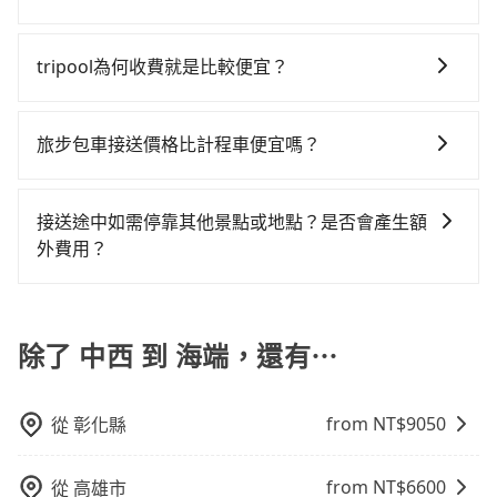
點停留的行程建議可選可客製化行程的包車，如果時間
隔天也要原路返回，海端的計程車更難叫，該縣市僅有
租乙還的服務，假設你當天就往返中西與海端，預計的
話說，臨時要叫小黃的難度是雙北大城市的20倍。縱使
包車、計程車或白牌車。主要價格差異和優缺點如下： -
比較寬鬆且不介意耗時轉乘可選大眾運輸或較貴的計程
約351輛計程車，建議事先做好規劃。再加上台南市有些
小轎車花費為$3,800或九人座$6,800。當然這金額比搭
幸運攔到一輛小黃了，台南市少部分小黃司機不按表收
包車：優點是搭乘舒適可以根據自己的需求安排時間和
車。 旅行人數：人數多時包車較方便舒適且每個人攤提
計程車司機不按錶計費，約有17%會採現場議價，建議
tripool為何收費就是比較便宜？
計程車便宜，但如果你當天只需要單程前往，隔天或多
費，看乘客是外地人便漫天喊價或恣意繞路。但如果全
地點上車較客製化。此外，司機還會提供各種旅遊建議
下來的車資也比較便宜，人數少可搭乘大眾運輸或計程
最好先上網預約，以免當場被坑受騙。雖然中西到海端
天後才需返回，租車就非常不方便。再者，租車地點可
程使用tripool並到府專車接送，則僅需花費約7,350
對於平常就有在使用長程專車接送服務的乘客來說，第
與資訊。長途接送價格比計程車車資更優惠。 - 計程
車。 時間：需在特定時間到達目的地可選包車或計程
的跳表小黃可能較為便宜，但當你們人數超過四位時，
能離你的住家/辦公室/起點還有段路，且須配合車行營業
元，費時5小時30分鐘。選擇搭乘高鐵而不預約包車，不
一次使用tripool的會擔心價格比市價便宜不少，是不是
車：優點是24小時隨叫隨到，價格按錶計費，但若遇交
車，不趕時間即可選用大眾運輸。 便利性：需要便利性
旅步包車接送價格比計程車便宜嗎？
叫兩輛計程車的費用就貴了，改預約一輛tripool的九人
時間做租還動作，另外承租過程繁瑣，租還通常需額外
僅至少額外負擔290元車資，而且更會額外浪費32分鐘
因為司機素質比較差、車上會有煙味、或者車齡過大，
通塞車時亦會加收延遲費用，一般屬短程接駁為主。 -
和方便性可選包車和計程車，喜歡探險和體驗當地文化
座廂型車最高可省$800。
花費30分鐘做簽約與車體檢查，甚至還要先自行加滿
在轉乘與等車上，現在還不馬上來預約tripool！
旅步的車資採固定費率與計程車需依行駛距離計費、且
但事實恰恰相反。tripool不僅有嚴密的篩選機制，定期
白牌車：優點是價格相對較低，有的還可喊價。但安全
則可搭乘大眾運輸。
油，如遇到不肖業者，還車時可能遭遇各種莫名理由而
遇塞車、停紅燈時等低速行駛時還需額外加價不同，旅
淘汰顧客評分較低的司機，且車輛均要求5年內新車，司
性和服務質量無法保障，需要自行承擔風險，遇到狀況
接送途中如需停靠其他景點或地點？是否會產生額
被額外收費，風險可謂不小。
步費用比計程車低，且能讓您更能輕鬆掌握交通開支。
機也絕對不會在車內吸煙，於新冠肺炎期間也絕對全程
事後也無法申訴退費。
外費用？
配戴口罩。tripool之所以能將價格壓在市價7~8折的主
當您預約旅步的「單程專車」，如果需要在途中加點停
因來自於自行研發的AI車輛調度演算法，能有效降低空
靠，您可以參考我們的「加點服務」，每個點距離在 5
車率，也就是提高俗稱「回頭車」的比例。這不僅體現
公里內，需額外支付 200 元，且每個點最多停留 5 分
除了 中西 到 海端，還有⋯
在成本的控制，更是在傳統旺季（年假、端午、中秋、
鐘。加點費用可以在乘車當天下車前給司機現付。如果
雙十等）能用更少的司機來服務更多的旅客，意味著使
您選擇「計時包車」，中途需要加點停靠，則不需要額
用到不熟悉的司機或者轉單給其他車行的情況比同行更
from NT$
9050
從
彰化縣
外支付費用。
低，如此便反應在服務品質的控管會更佳。但tripool網
站上的價格是動態的，一般來說越早預訂價格越優，且
保證前一天中午以前均可全額取消退費，如已經決定好
from NT$
6600
從
高雄市