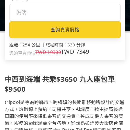
查詢真實價格
距離
：
254 公里
｜
旅程時間
：
330 分鐘
TWD
7349
TWD
10300
您的車資預估
中西到海端 共乘$3650 九人座包車
$9500
tripool是專為跨縣市、跨鄉鎮的長距離移動所設計的交通
方式，透過線上預約、司機共享、AI調度，藉由提高長途
車輛的使用率來降低乘客的交通費，達成司機與乘客的雙
贏。服務的範圍涵蓋全台各地，從熱點如煙波大飯店台南