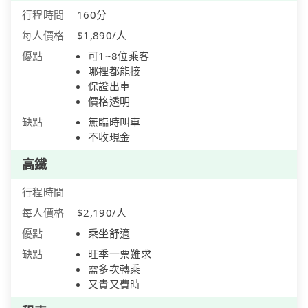
行程時間
160分
每人價格
$1,890/人
優點
可1~8位乘客
哪裡都能接
保證出車
價格透明
缺點
無臨時叫車
不收現金
高鐵
行程時間
每人價格
$2,190/人
優點
乘坐舒適
缺點
旺季一票難求
需多次轉乘
又貴又費時