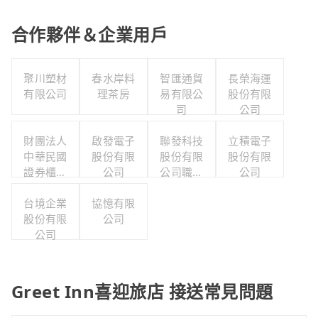
合作夥伴＆企業用戶
聚川塑材
春水岸料
智匯通貿
長榮海運
有限公司
理茶房
易有限公
股份有限
司
公司
財團法人
啟發電子
聯發科技
立積電子
中華民國
股份有限
股份有限
股份有限
證券櫃檯
公司
公司職工
公司
買賣中心
福利委員
台境企業
協憶有限
會
股份有限
公司
公司
Greet Inn喜迎旅店 接送常見問題