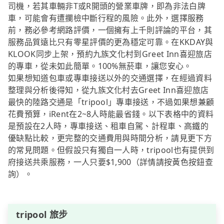
司機，若其車輛非T或R開頭的營業車牌，即為非法白牌
車，可能會有遭攔檢中斷行程的風險。此外，選擇服務
前，務必參考網路評價，一個擁有上千則評論的平台，其
服務品質遠比只有零星評價的更為穩定可靠。在KKDAY與
KLOOK同步上架，預約九族文化村到Greet Inn喜迎旅店
的專車，從未如此簡單。100%無菸車，讓您安心。
如果想知道包車或專車接送以外的交通選擇，在經過資料
整理與分析後得知，從九族文化村去Greet Inn喜迎旅店
最快的陸路交通是「tripool」專車接送，不過如果想兼顧
花費預算，iRent在2~8人時能最省錢。以下表格中的資料
是預設在2人時，專車接送、租車自駕、計程車、高鐵的
優缺點比較，更完整的交通費用與時間分析，請見更下方
的常見問題。但假設只有獨自一人時，tripool也有提供到
府接送共乘服務，一人只要$1,900（詳情請按黃色按鈕查
詢）。
tripool 旅步