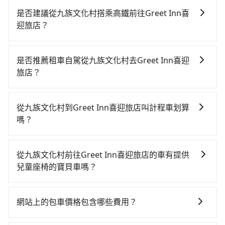
是否建議從九族文化村搭乘高鐵前往Greet Inn喜
迎旅店？
若要從九族文化村搭高鐵前往Greet Inn喜迎旅店，高鐵
較貴、費時，且難叫計程車前往高鐵站！從最早06:25一
是否推薦租車自駕從九族文化村去Greet Inn喜迎
直到23:07，台中-左營一天最多有89班次高鐵可搭乘。
旅店？
假設從九族文化村 (南投縣魚池鄉) 前往最靠近的台中高
如果你有台灣駕照且對自己駕駛技術有信心，且在車上
鐵站，叫一輛計程車花費約2,500元、車程約70分鐘。抵
時不需要閉目養神（因為要自己開車），最重要的是你
達高鐵站後，步行進站、現場購票並於月台排隊的時間
從九族文化村到Greet Inn喜迎旅店叫計程車划算
當天就要來回，那在南投路邊可隨租隨借的iRent應該是
約20分鐘，再乘坐45~68分鐘（平均57分）的高鐵從台
嗎？
你最便宜選擇。註冊完iRent的app後，可以每小時
中站前往左營高鐵站，每人票價790元，再用10分鐘出
如選擇小黃直達，在南投可以透過app叫車的有55688台
$115~205承租小轎車，每公里再額外加收$3.2，從九族
站、等待車站前排班的計程車，搭上小黃後約花24分
灣大車隊和Yoxi，如果在路邊攔不到車，也可考慮打電
文化村到Greet Inn喜迎旅店的花費預估為
鐘、車費300元後，抵達Greet Inn喜迎旅店 (高雄市前
從九族文化村前往Greet Inn喜迎旅店的車有提供
話至南投縣魚池鄉當地唯一的計程車行-日月星光計程車
$2,750~3,400（金額差異來自於平假日、車款差異、抵
金區) 的目的地。全程加上轉車時間共3小時1分鐘，假設
兒童座椅的寶貝車嗎？
等叫車看看。依照里程跳錶計算，價格約為5,175~7,800
達目的地後多久原路返回），雖已將eTag和可能的每小
2位同行，高鐵加轉乘之平均每人花費為2,190元。不過
台灣法律有規定，無論年紀大小，所有乘客乘車時均需
元間，但如改預約tripool可省高達$4,000。但如果你無
時40元路邊停車費用預估進去，但額外的汽車保險與可
南投縣領有合法執照的計程車僅有300多輛，計程車的密
繫好安全帶，如四歲以下或身高不足的幼童無法正常綁
法提前預約，或偏好臨時叫車，那要注意南投縣僅有合
能的罰單都需自付。再者，和運的iRent只提供最基本的
網站上的包車價格包含哪些費用？
度為雙北的0.2%，換句話說，臨時要叫小黃的難度是雙
安全帶，則需使用嬰兒/兒童座椅或輔以增高墊。如有幼
法計程車約340輛，計程車密度為雙北的0.2%，也就是
車型，如Toyota Yaris、Prius C、Vios這類乘坐體驗較
北大城市的500倍，且九族文化村並未位於市區，可能根
網站上的價格已包含基本車趟所有費用，即最高 300 萬
童同行，在預訂tripool的寶貝車時，可以直接在網站勾