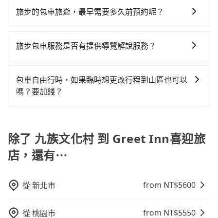
說要臨時叫到小黃的難度是台北或新北的500倍之多。再
差的車款，如果人數超過四位，更是沒有較大的七人座
本無車可攔。縱使幸運攔到一輛小黃了，南投縣少部分
乘客險、司機小費、營業稅等，不會再有其他額外的費
選租用適合1~4歲的兒童汽車座椅或4歲以上的增高墊，
加上南投縣有些計程車司機不按錶計費，約有58%會採
旅步的包車旅遊，最早需要多久前預約呢？
或九人座可供選擇，而且無人租車最令人詬病的就是車
小黃司機不按表收費，看乘客是外地人便漫天喊價或恣
用產生。
如有新生兒需要0~1歲的嬰兒後向汽座，可先向客服人員
現場議價，建議最好先上網預約，以免當場被坑受騙。
況，打開車門才發現仍有上一組乘客遺留的垃圾或者撞
意繞路。但如果全程使用tripool並到府專車接送，則每
當您的行程確定後，建議盡早預訂包車服務，因為旅步
確認庫存再行租用，每個300元。當然，更鼓勵父母自行
綜合以上，無論在價格或服務品質上，tripool都是你從
凹的車門仍未被修理，每一次租車都好像在開樂透一
人平均花費約1,890元，費時2小時40分鐘。選擇搭乘高
提供早鳥優惠，您越早預訂就能享有更優惠的價格。所
攜帶汽車座椅，不僅家中小寶貝坐的舒適習慣。
旅步包車服務是否有提供導覽解說服務？
九族文化村到Greet Inn喜迎旅店的最佳選擇。
樣。另外，偶爾也會遇到明明已經預約了時間但上一位
鐵而不預約包車，不僅每人至少額外負擔300元車資，而
以不妨趁早訂購，享受更划算的價格。
用戶卻遲遲尚未歸還，又或者要還車時卻偏偏找不到停
且更會額外浪費21分鐘在轉乘與等車上，現在還不馬上
抱歉！目前旅步的包車服務暫無提供導覽服務，如果您
車位，對於急著用車或者要載其他乘客的人來說就有不
來預約tripool！如果你是獨自一人乘車，也可參考
需要導覽服務，可事先透過電子郵件
包車自由行時，如果臨時想更改行程到山區也可以
小的風險。最後，雖然路邊隨租隨還看似方便，但實際
tripool的拼車共乘服務，最多可再節省50%的交通費
booking@tripool.app聯繫我們，將有專人協助回覆確
嗎？要加錢？
使用時還是有其區域的限制，實際可停靠的地點與你的
用。
認是否能協助安排。
上下車地點仍有段距離，在遇到下雨天或者載行李時，
可以的，當您的旅程需要穿越山區或是高海拔地區時，
就顯得非常不便。
旅步可能會根據行經的路線是否超過海拔1500公尺來進
行額外的費用收取。但是，這些費用會在您下訂單後、
除了 九族文化村 到 Greet Inn喜迎旅
出發前先與您進行確認，確保您明確知道所有的費用。
店，還有⋯
我們會透過Email的方式向您說明收費細節，讓您能更放
心地享受旅步為您提供的服務。
from NT$
5600
從
新北市
from NT$
5550
從
桃園市