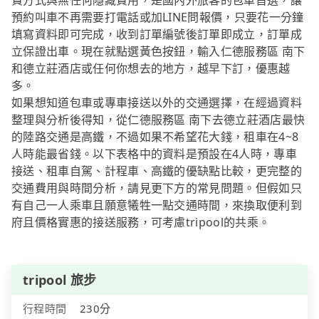
費方式與無任何隱藏費用，是國內外旅客的包車首選，讓
預約叫車不再需要打電話或加LINE問報價，只要花一分鐘
填寫資料即可完成，收到訂單編號後訂單即成立，訂單成
立保證出車。現在就點選黃色按鈕，輸入仁德服務區 南下
和德立莊酒店或任何你想去的地方，越早下訂，優惠越
多。
如果想知道包車或專車接送以外的交通選擇，在經過資料
整理與分析後得知，從仁德服務區 南下去德立莊酒店最快
的陸路交通是高鐵，不過如果不希望花大錢，租車在4~8
人時能最省錢。以下表格中的資料是預設在4人時，專車
接送、租車自駕、計程車、高鐵的優缺點比較，更完整的
交通費用與時間分析，請見更下方的常見問題。但假如只
有自己一人乘車且願意犧牲一點交通時間，來換取便利到
府且價格實惠的接送服務，可考慮tripool的共乘。
tripool 旅步
行程時間
230分