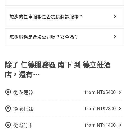
算。計程車最貴，而大眾運輸通常較便宜。 行程：需多
乘車前一天下午五點以前完成預約，隔天保證出車。如
室內設施非常豐富或你想去的旅遊景點就在周邊，租車
通費用。
為了讓旅步貴賓能夠享有更多取消訂單的彈性，我們提
點停留的行程建議可選可客製化行程的包車，如果時間
需公司報帳打統編，在結帳時可以受理，並於乘車後一
一整天就略顯浪費。再者，租車地點可能離仁德服務區
供用車前一天凌晨六點前取消訂單的服務。所以我們會
比較寬鬆且不介意耗時轉乘可選大眾運輸或較貴的計程
週內寄出電子收據。
旅步的包車服務是否提供翻譯服務？
南下還有段路，且須配合車行營業時間做租還動作，另
在用車前一天才開始安排車輛，並於用車前一天晚上8點
車。 旅行人數：人數多時包車較方便舒適且每個人攤提
外承租過程繁瑣，租還通常需額外花費30分鐘做簽約與
若您有外語導覽、翻譯需求，您可以先來信旅步，會有
提供服務司機和車輛資訊。如果您有特殊的用車需求，
下來的車資也比較便宜，人數少可搭乘大眾運輸或計程
車體檢查，甚至還要先自行加滿油，如遇到不肖業者，
專人回覆您。
可事先將您的需求寄至旅步的客服信箱：
車。 時間：需在特定時間到達目的地可選包車或計程
旅步服務是合法公司嗎？安全嗎？
還車時可能遭遇各種莫名理由而被額外收費，風險可謂
booking@tripool.app，將有專人協助回覆確認是否能
車，不趕時間即可選用大眾運輸。 便利性：需要便利性
不小。
旅步擁有google評價4.8的網友口碑推薦，也是公部門指
協助安排。」
和方便性可選包車和計程車，喜歡探險和體驗當地文化
定用車，旅步只使用合法車輛及通過嚴格審查的職業司
則可搭乘大眾運輸。
機服務，因為您的安全旅步比您更重視。
除了 仁德服務區 南下 到 德立莊酒
店，還有⋯
from NT$
5400
從
花蓮縣
from NT$
2800
從
彰化縣
from NT$
1400
從
新竹市