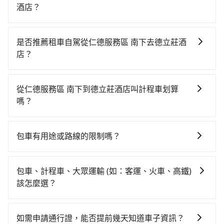
酒店？
若要從仁德服務區 南下搭高鐵前往德立莊酒店，高鐵乘
坐舒適、省時、較貴！從最早05:50一直到22:10，左營-
是否推薦租車自駕從仁德服務區 南下去德立莊酒
台北一天最多有89班次高鐵可搭乘。假設從仁德服務區
店？
南下 (高雄市三民區) 前往最靠近的左營高鐵站，叫一輛
如你有駕照又不排斥自駕，且又不需要利用移動的時間
計程車花費約200元、車程約21分鐘。抵達高鐵站後，
在車上休息，那在高雄市三民區有約25間租車車行，比
步行進站、現場購票並於月台排隊的時間約20分鐘，再
從仁德服務區 南下到德立莊酒店叫計程車划算
方說永業人文交通、安心小客車租賃、錡陞租賃。一般
乘坐94~134分鐘（平均114分）的高鐵從左營站前往台
嗎？
租車以天為單位，小轎車如Toyota Altis、Nissan
北高鐵站，每人票價1,490元，再用15分鐘出站，最後再
如選擇小黃直達，在高雄可以透過app叫車的有55688台
Tiida，一天租金約$1,500，九人座如Hyundai Starex
根據距離的遠近或者天候狀況，決定是步行一段路或者
灣大車隊、Uber、Line Taxi、Yoxi等，如果在路邊攔不
或Volkswagen T5，一天$4,500起，油錢（每公里約3
搭乘公車抵達最終的目的地。全程加上轉車時間共2小時
包車有用途或路線的限制嗎？
到車，也可考慮打電話至附近的計程車隊，如享順交
元）、eTag（每公里約1元）、路邊停車（每小時約40
50分鐘，假設4位同行，高鐵加轉乘之平均每人花費為
不管是從仁德服務區 南下前往德立莊酒店或是全台灣任
通、有限責任高雄市大高雄計程車、有限責任高雄市大
元）、保險費、罰單另計多數租車合約上都會載明每日
1,540元。但如果全程使用tripool並到府專車接送，則
何地方，只要是長途交通且途中遵守台灣法律，無論是
昌計程車等叫車看看。依照里程跳錶計算，價格約為
里程限定200~400公里，超過還會額外加收100~2,000
包車、計程車、大眾運輸 (如：客運、火車、高鐵)
每人平均花費約1,420元，費時3小時51分鐘。長距離移
清明掃墓、包車旅遊、參加喜宴/喪禮、就醫回診、登山
6,955~8,300元間，但如改預約tripool可省高達
元不等的費用。由於絕大多數的租車公司都沒有提供甲
該怎麼選？
動確實搭乘高鐵可以比坐車快，但卻要額外支出約480元
露營、學生搬家、投票返鄉、商務出差、貴賓來訪、寵
$2,600。綜合以上，無論在價格或服務品質上，tripool
租乙還的服務，假設你當天就往返仁德服務區 南下與德
的交通費，所以對於不是這麼趕時間的人來說，預約
在選擇交通方式時，您可依下列建議的考慮因素做選
物檢疫、預約叫車、機場接送、定期洗腎、包月上下
都是你從仁德服務區 南下到德立莊酒店的最佳選擇。
立莊酒店，預計的小轎車花費為$4,500或九人座
tripool還是比較划算的。如果你是三人以下要乘車，也
擇： 預算：不同交通工具價格不同，可先確定您的預
班，或者任何跨縣市接送的需求，tripool都能滿足你。
如需申請通行證，能否提前幾天知道車子資訊？
$7,500。當然這金額比搭計程車便宜，如德立莊酒店的
可參考tripool的拼車共乘服務，最多可再節省50%的交