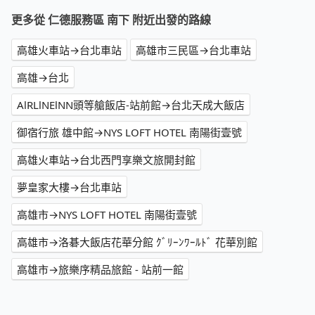
更多從 仁德服務區 南下 附近出發的路線
高雄火車站→台北車站
高雄市三民區→台北車站
高雄→台北
AlRLlNElNN頭等艙飯店-站前館→台北天成大飯店
御宿行旅 雄中館→NYS LOFT HOTEL 南陽街壹號
高雄火車站→台北西門享樂文旅開封館
夢皇家大樓→台北車站
高雄市→NYS LOFT HOTEL 南陽街壹號
高雄市→洛碁大飯店花華分館 ｸﾞﾘｰﾝﾜｰﾙﾄﾞ 花華別館
高雄市→旅樂序精品旅館 - 站前一館