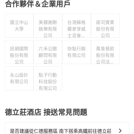
合作夥伴＆企業用戶
國立中山
美餵謝飽
台灣蘇格
諾司實業
大學
娛樂有限
蘭麥芽威
股份有限
公司
士忌會所
公司
股份有限
訊網國際
六禾公關
快點行銷
公司
萬象餐飲
股份有限
顧問有限
有限公司
股份有限
公司
公司
公司法料
店
永山設計
點子行動
有限公司
科技股份
有限公司
德立莊酒店 接送常見問題
是否建議從仁德服務區 南下搭乘高鐵前往德立莊