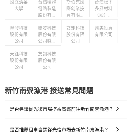
國立清華
台灣積體
斯伯克國
台灣松下
大學
電路製造
際創業投
多層材料
股份有限
資有限公
（股）公
公司
司
司職工福
聯發科技
聯發科技
安馳科技
利委員會
興美投資
股份有限
股份有限
股份有限
有限公司
公司
公司職工
公司
福利委員
天鈺科技
友訊科技
會
股份有限
股份有限
公司
公司
新竹南寮漁港 接送常見問題
是否建議從光復市場搭乘高鐵前往新竹南寮漁港？
若要從光復市場搭高鐵前往新竹南寮漁港，高鐵較貴、
費時、轉車麻煩！從最早06:26一直到23:00，台北-新竹
是否推薦租車自駕從光復市場去新竹南寮漁港？