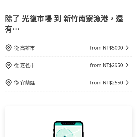
火車站通常是城市的交通樞紐，以下是火車站常見交通
前一天下午五點以前完成預約，隔天保證出車。如需公
在成本的控制，更是在傳統旺季（年假、端午、中秋、
方式： 公車或客運：乘坐公車或客運到達或離開火車
司報帳打統編，在結帳時可以受理，並於乘車後一週內
雙十等）能用更少的司機來服務更多的旅客，意味著使
站，相對便宜經濟。 計程車：乘坐計程車到達或離開火
除了 光復市場 到 新竹南寮漁港，還
寄出電子收據。
用到不熟悉的司機或者轉單給其他車行的情況比同行更
車站，方便快捷但昂貴。 捷運/輕軌：通過捷運或輕軌到
低，如此便反應在服務品質的控管會更佳。但tripool網
有⋯
達或離開火車站，快捷便利。 包車：預定包車到達或離
站上的價格是動態的，一般來說越早預訂價格越優，且
開火車站，是最便利的，無需與人共乘、快速抵達。
保證前一天中午以前均可全額取消退費，如已經決定好
要從光復市場去新竹南寮漁港，請儘早下訂以把握最划
from NT$
5000
從
高雄市
算的價格。
from NT$
2950
從
嘉義市
from NT$
2550
從
宜蘭縣