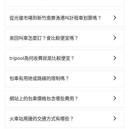
一天最多有61班次高鐵可搭乘。假設從光復市場 (台北市
雖然從光復市場到新竹南寮漁港可以選擇租車自駕，但
信義區) 前往最靠近的台北高鐵站，叫一輛計程車花費約
花費可能不小。租車公司一般以天為單位計費，小轎車
300元、車程約30分鐘。抵達高鐵站後，步行進站、現
從光復市場到新竹南寮漁港叫計程車划算嗎？
如Toyota Yaris、Nissan Kicks，一天租金$1,500起，
場購票並於月台排隊的時間約25分鐘，再乘坐30~35分
如選擇小黃直達，在台北可以透過app叫車的有55688台
九人座如Hyundai Staria或Volkswagen T6，一天租金
鐘（平均34分）的高鐵從台北站前往新竹高鐵站，每人
灣大車隊、Uber、Line Taxi、Yoxi等，如果在路邊攔不
約$4,500，油錢（每公里約3元）、eTag（每公里約1
票價290元，再用5分鐘出站、等待車站前排班的計程
來回叫車怎麼訂？會比較便宜嗎？
到車，也可考慮打電話至附近的計程車隊，如台北市萬
元）、路邊停車（每小時約40元）、保險費、罰單另
車，搭上小黃後約花23分鐘、車費400元後，抵達新竹
為了乘客未來可能的訂單修改或取消，每筆訂單只含一
里交通、華麗計程車、信義計程車等叫車看看。依照里
計。由於絕大多數的租車公司都沒法提供甲租乙還的服
南寮漁港 (新竹市北區) 的目的地。全程加上轉車時間共1
趟車的資訊，所以如果需要來回叫車，請分兩筆訂單預
程跳錶計算，價格約為2,190~2,600元間，但如改預約
務，所以要不當天就需往返光復市場與新竹南寮漁港，
tripool為何收費就是比較便宜？
小時57分鐘，假設3位同行，高鐵加轉乘之平均每人花費
定。至於價格已經市場最優惠，並無特別針對來回車趟
tripool可省高達$1,100。綜合以上，無論在價格或服務
不然就是需要一次租用多天，如此預計小轎車的花費至
為520元。但如果全程使用tripool並到府專車接送，則
對於平常就有在使用長程專車接送服務的乘客來說，第
做額外折扣，但如果手上有優惠代碼，歡迎直接使用，
品質上，tripool都是你從光復市場到新竹南寮漁港的最
少$2,500、九人座$5,500起。透過app預約tripool的單
每人平均花費約490元，費時1小時10分鐘。選擇搭乘高
一次使用tripool的會擔心價格比市價便宜不少，是不是
不限單程或來回。
佳選擇。
包車有用途或路線的限制嗎？
程專車接送才是前往最便宜方便的選擇。
鐵而不預約包車，不僅每人至少額外負擔30元車資，而
因為司機素質比較差、車上會有煙味、或者車齡過大，
且更會額外浪費47分鐘在轉乘與等車上，現在還不馬上
不管是從光復市場前往新竹南寮漁港或是全台灣任何地
但事實恰恰相反。tripool不僅有嚴密的篩選機制，定期
來預約tripool！如果你僅有兩位乘車，也可參考tripool
方，只要是長途交通且途中遵守台灣法律，無論是清明
淘汰顧客評分較低的司機，且車輛均要求5年內新車，司
網站上的包車價格包含哪些費用？
的拼車共乘服務，最多可再節省50%的交通費用。
掃墓、包車旅遊、參加喜宴/喪禮、就醫回診、登山露
機也絕對不會在車內吸煙，於新冠肺炎期間也絕對全程
網站上的價格已包含基本車趟所有費用，即最高 300 萬
營、學生搬家、投票返鄉、商務出差、貴賓來訪、寵物
配戴口罩。tripool之所以能將價格壓在市價7~8折的主
乘客險、司機小費、營業稅等，不會再有其他額外的費
檢疫、預約叫車、機場接送、定期洗腎、包月上下班，
因來自於自行研發的AI車輛調度演算法，能有效降低空
火車站周邊的交通方式有哪些？
用產生。
或者任何跨縣市接送的需求，tripool都能滿足你。乘車
車率，也就是提高俗稱「回頭車」的比例。這不僅體現