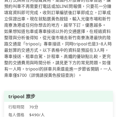
費方式與無任何隱藏費用，是國內外旅客的包車首選，讓
預約叫車不再需要打電話或加LINE問報價，只要花一分鐘
填寫資料即可完成，收到訂單編號後訂單即成立，訂單成
立保證出車。現在就點選黃色按鈕，輸入光復市場和新竹
南寮漁港或任何你想去的地方，越早下訂，優惠越多。
如果想知道包車或專車接送以外的交通選擇，在經過資料
整理與分析後得知，從光復市場去新竹南寮漁港最快的陸
路交通是「tripool」專車接送，同時tripool也是3~8人時
最划算的交通方式。以下表格中的資料是預設在3人時，
專車接送、租車自駕、計程車、高鐵的優缺點比較，更完
整的交通費用與時間分析，請見更下方的常見問題。如僅
有一人時，tripool的拼車共乘還能進一步節省開銷，一人
乘車僅$700（詳情請按黃色按鈕查詢）。
tripool 旅步
行程時間
70分
每人價格
$490/人