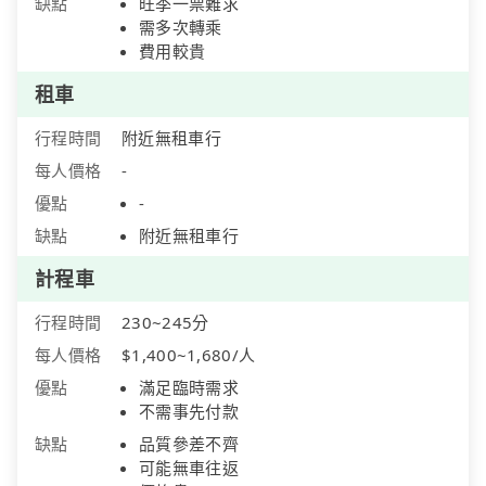
缺點
旺季一票難求
需多次轉乘
費用較貴
租車
行程時間
附近無租車行
每人價格
-
優點
-
缺點
附近無租車行
計程車
行程時間
230~245分
每人價格
$1,400~1,680/人
優點
滿足臨時需求
不需事先付款
缺點
品質參差不齊
可能無車往返