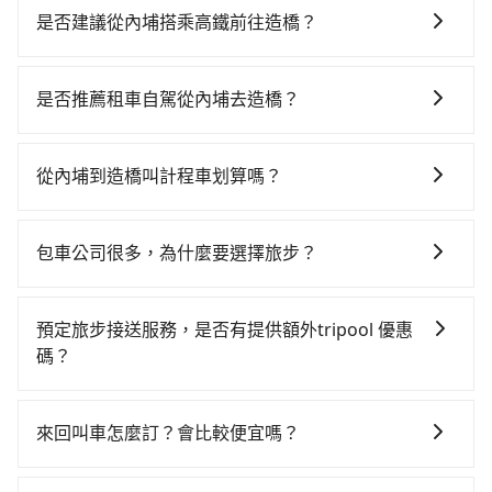
是否建議從內埔搭乘高鐵前往造橋？
若要從內埔搭高鐵前往造橋，高鐵省時、較貴，且難叫
計程車前往高鐵站！不過從最早一班車06:15到末班車
是否推薦租車自駕從內埔去造橋？
21:30，左營-苗栗一天最多僅16班次，如果行程緊湊或
如果你考慮租車自駕，很不幸的，內埔周圍應該沒有半
趕不上末班車，那就該考慮預約專車接送。假設從屏東
間租車公司，如果不想額外花時間搭車前往鄰近市區租
縣內埔鄉前往最靠近的左營高鐵站，叫一輛計程車花費
從內埔到造橋叫計程車划算嗎？
車，也不想花5,610元叫計程車前往造橋，tripool直達
約1,000元、車程約50分鐘。抵達高鐵站後，步行進站、
如選擇小黃直達，在屏東可以透過app叫車的有55688台
專車就是你最佳選擇。
現場購票並於月台排隊的時間約20分鐘，再乘坐89分鐘
灣大車隊和Yoxi，如果在路邊攔不到車，也可考慮打電
的高鐵從左營站前往苗栗高鐵站，每人票價1,060元，再
包車公司很多，為什麼要選擇旅步？
話至內埔附近的計程車隊，如龍泉計程車、內埔計程車
用5分鐘出站、等待車站前排班的計程車，搭上小黃後約
旅步非常重視司機的審查和車輛的維護，我們的價格政
等叫車看看。依照里程跳錶計算，價格約為5,610~6,700
花20分鐘、車費400元後，抵達苗栗縣造橋鄉的目的
策也是完全透明的，不會有任何隱藏費用。此外，我們
元間，但如改預約tripool可省高達$1,200。但如果你無
預定旅步接送服務，是否有提供額外tripool 優惠
地。全程加上轉車時間共3小時3分鐘，假設4位同行，高
提供更彈性的取消訂單規定，並致力於提供高品質的包
法提前預約，或偏好臨時叫車，那要注意屏東縣僅有合
碼？
鐵加轉乘之平均每人花費為1,410元。不過屏東縣領有合
車服務。選擇旅步絕對是明智的選擇之一。
法計程車約370輛，計程車密度為雙北的0.3%，也就是
法執照的計程車僅有400多輛，計程車的密度為雙北的
旅步有針對已訂購去程，但也有回程需求的乘客提供95
說要臨時叫到小黃的難度是台北或新北的300倍之多。如
0.3%，換句話說，臨時要叫小黃的難度是雙北大城市的
折優惠，只需在預定去程時勾選下方選項：「預定來
果當天或隔天也要原路返回，苗栗縣造橋鄉的計程車也
來回叫車怎麼訂？會比較便宜嗎？
300倍。縱使幸運攔到一輛小黃了，屏東縣少部分小黃司
回，價錢更優惠」，即可獲取回程95折折價券，供您預
不是這麼好叫，建議事先做好規劃。再加上屏東縣有些
機不按表收費，看乘客是外地人便漫天喊價或恣意繞
為了乘客未來可能的訂單修改或取消，每筆訂單只含一
定回程時使用。
計程車司機不按錶計費，約有29%會採現場議價，建議
路。但如果全程使用tripool並到府專車接送，則每人平