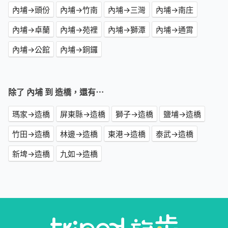
內埔→頭份
內埔→竹南
內埔→三灣
內埔→南庄
內埔→卓蘭
內埔→苑裡
內埔→獅潭
內埔→通霄
內埔→公館
內埔→銅鑼
除了 內埔 到 造橋，還有⋯
瑪家→造橋
屏東縣→造橋
獅子→造橋
鹽埔→造橋
竹田→造橋
林邊→造橋
東港→造橋
泰武→造橋
新埤→造橋
九如→造橋