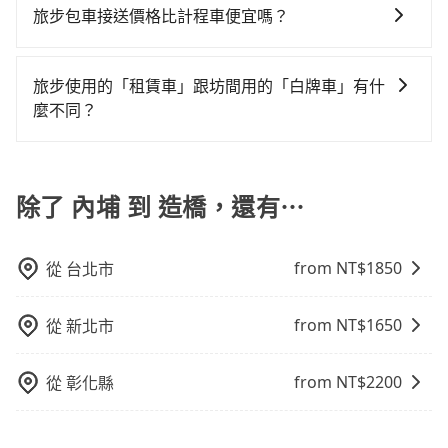
趟車的資訊，所以如果需要來回叫車，請分兩筆訂單預
旅步包車接送價格比計程車便宜嗎？
最好先上網預約，以免當場被坑受騙。綜合以上，無論
均花費約1,380元，費時3小時33分鐘。長距離移動確實
定。至於價格已經市場最優惠，並無特別針對來回車趟
在價格或服務品質上，tripool都是你從內埔到造橋的最
搭乘高鐵可以比坐車快30分鐘，但卻要額外支出約120
旅步的車資採固定費率與計程車需依行駛距離計費、且
做額外折扣，但如果手上有優惠代碼，歡迎直接使用，
佳選擇。
元的交通費，所以對於不是這麼趕時間的人來說，預約
遇塞車、停紅燈時等低速行駛時還需額外加價不同，旅
不限單程或來回。
旅步使用的「租賃車」跟坊間用的「白牌車」有什
tripool還是比較划算的。如果你是三人以下要乘車，也
步費用比計程車低，且能讓您更能輕鬆掌握交通開支。
麼不同？
可參考tripool的拼車共乘服務，最多可再節省50%的交
通費用。
旅步所使用的是符合政府法規的租賃車，車牌以白底黑
字的「R」開頭，受車隊嚴格管理及審核後才可入隊，成
為旅步貴賓服務用車。與一些私家車充當營業用車違法
除了 內埔 到 造橋，還有⋯
接載的「白牌車」不同。旅步所使用的車輛合法且符合
相關法規。
from NT$
1850
從
台北市
from NT$
1650
從
新北市
from NT$
2200
從
彰化縣