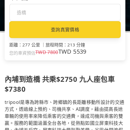
查詢真實價格
距離
：
277 公里
｜
旅程時間
：
213 分鐘
TWD
5539
TWD
7800
您的車資預估
內埔到造橋 共乘$2750 九人座包車
$7380
tripool是專為跨縣市、跨鄉鎮的長距離移動所設計的交通
方式，透過線上預約、司機共享、AI調度，藉由提高長途
車輛的使用率來降低乘客的交通費，達成司機與乘客的雙
贏。服務的範圍涵蓋全台各地，從熱點如國立屏東科技大