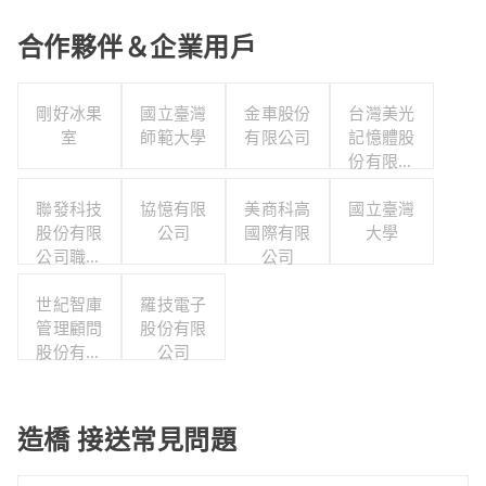
合作夥伴＆企業用戶
剛好冰果
國立臺灣
金車股份
台灣美光
室
師範大學
有限公司
記憶體股
份有限公
司
聯發科技
協憶有限
美商科高
國立臺灣
股份有限
公司
國際有限
大學
公司職工
公司
福利委員
世紀智庫
會
羅技電子
管理顧問
股份有限
股份有限
公司
公司
造橋 接送常見問題