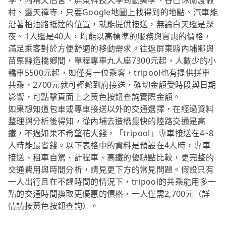
學、內埔天后宮、屏東科技大學到勤美學、谷巴休閒渡假
村、靈天禪寺，只要Google地圖上找得到的地點、汽車能
沿著柏油路抵達的位置，就能提供接送，無論白天還是深
夜、1人還是40人，均能以高標準的服務與實惠的價格，
滿足乘客對於方便舒適的移動需求。往返屏東縣內埔鄉與
苗栗縣造橋鄉間，單程專車九人座7300元起，人數少的小
轎車5500元起，如僅有一位乘客，tripool也有提供拼車
共乘，2700元就可輕鬆到府接送，確切金額受時段與日期
影響，可點擊頁面上之黃色按鈕查詢實際金額。
如果想知道包車或專車接送以外的交通選擇，在經過資料
整理與分析後得知，從內埔去造橋最快的陸路交通是高
鐵，不過如果不希望花大錢，「tripool」專車接送在4~8
人時能最省錢。以下表格中的資料是預設在4人時，專車
接送、租車自駕、計程車、高鐵的優缺點比較，更完整的
交通費用與時間分析，請見更下方的常見問題。假設只有
一人出行且在不趕時間的情況下，tripool的共乘能用多一
點的交通時間換取更優惠的價格，一人僅需2,700元（詳
情請按黃色按鈕查詢）。