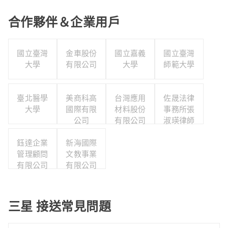
合作夥伴＆企業用戶
國立臺灣
金車股份
國立嘉義
國立臺灣
大學
有限公司
大學
師範大學
臺北醫學
美商科高
台灣應用
佐晟法律
大學
國際有限
材料股份
事務所張
公司
有限公司
淑瑛律師
鈺達企業
新海國際
管理顧問
文教事業
有限公司
有限公司
三星 接送常見問題