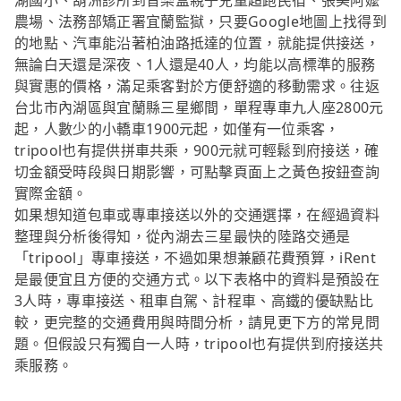
湖國小、葫洲診所到音樂盒親子兒童超跑民宿、張美阿嬤
農場、法務部矯正署宜蘭監獄，只要Google地圖上找得到
的地點、汽車能沿著柏油路抵達的位置，就能提供接送，
無論白天還是深夜、1人還是40人，均能以高標準的服務
與實惠的價格，滿足乘客對於方便舒適的移動需求。往返
台北市內湖區與宜蘭縣三星鄉間，單程專車九人座2800元
起，人數少的小轎車1900元起，如僅有一位乘客，
tripool也有提供拼車共乘，900元就可輕鬆到府接送，確
切金額受時段與日期影響，可點擊頁面上之黃色按鈕查詢
實際金額。
如果想知道包車或專車接送以外的交通選擇，在經過資料
整理與分析後得知，從內湖去三星最快的陸路交通是
「tripool」專車接送，不過如果想兼顧花費預算，iRent
是最便宜且方便的交通方式。以下表格中的資料是預設在
3人時，專車接送、租車自駕、計程車、高鐵的優缺點比
較，更完整的交通費用與時間分析，請見更下方的常見問
題。但假設只有獨自一人時，tripool也有提供到府接送共
乘服務。