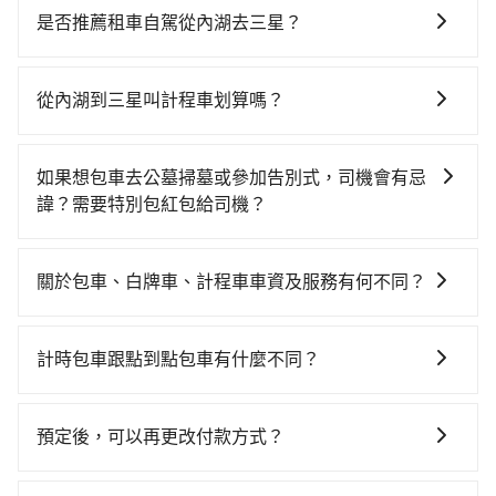
是否推薦租車自駕從內湖去三星？
如果你有台灣駕照且對自己駕駛技術有信心，且在車上
時不需要閉目養神（因為要自己開車），最重要的是你
從內湖到三星叫計程車划算嗎？
當天就要來回，那在台北路邊可隨租隨借的iRent應該是
如選擇小黃直達，在台北可以透過app叫車的有55688台
你最便宜選擇。註冊完iRent的app後，可以每小時
灣大車隊、Uber、Line Taxi、Yoxi等，如果在路邊攔不
$115~205承租小轎車，每公里再額外加收$3.2，從內湖
如果想包車去公墓掃墓或參加告別式，司機會有忌
到車，也可考慮打電話至內湖附近的計程車隊，如臺北
到三星的花費預估為$1,050~1,600（金額差異來自於平
諱？需要特別包紅包給司機？
衛星車隊、Q TAXI車隊、仁國交通等叫車看看。依照里
假日、車款差異、抵達目的地後多久原路返回），雖已
如果您需要包車前往公墓掃墓或參加告別式，一般司機
程跳錶計算，價格約為1,590~1,900元間。但如果要考慮
將eTag和可能的每小時40元路邊停車費用預估進去，但
都會提供接送服務。不過，如果您有其他特殊要求，例
到回程，宜蘭縣僅有合法計程車約750輛，數量約為台北
額外的汽車保險與可能的罰單都需自付。再者，和運的
關於包車、白牌車、計程車車資及服務有何不同？
如需要載運骨灰罈或在車上進行法事等作業，建議在訂
市的2%、密度僅雙北的0.9%，其叫車的難度是雙北市的
iRent只提供最基本的車型，如Toyota Yaris、Prius C、
包車、白牌車、計程車三種交通方式的價格及服務說
車前先向客服詢問是否有相應的司機可配合，以避免後
120倍。雖然內湖到三星的跳表小黃可能較為便宜，但當
Vios這類乘坐體驗較差的車款，如果人數超過四位，更
明： 包車：可以依照個人行程需要靈活安排時間，價格
續爭議。此外，是否需要給司機紅包或小費，則可以由
你們人數超過四位時，叫兩輛計程車的費用就貴了，如
計時包車跟點到點包車有什麼不同？
是沒有較大的七人座或九人座可供選擇，而且無人租車
依平台預定時價格而定，通常愈長程價格CP值愈高。 計
您自行決定。不過，建議可事先詢問司機是否接受。」
選擇tripool的九人座，可用約9折預約一台專車服務。
最令人詬病的就是車況，打開車門才發現仍有上一組乘
計時包車和點到點包車都是包車服務的形式，但有一些
程車：可24小時隨叫隨到，價格依跳錶而定，如有塞車
客遺留的垃圾或者撞凹的車門仍未被修理，每一次租車
不同之處： 計時包車：計時包車是按照用車時間來計
也會計算延遲費用，最終價格通常要下車時才知。價格
預定後，可以再更改付款方式？
都好像在開樂透一樣。另外，偶爾也會遇到明明已經預
費，通常以每小時為單位，客戶可以根據自己的需要預
比包車貴。 白牌車：通常價格較包車便宜，但司機素
約了時間但上一位用戶卻遲遲尚未歸還，又或者要還車
抱歉！一旦訂單成立後，付款方式是無法更改的。但您
定一定時間的包車服務。這種服務適用於需要在城市內
質、品質不一，如行程有問題，事後無法提供客服申訴
時卻偏偏找不到停車位，對於急著用車或者要載其他乘