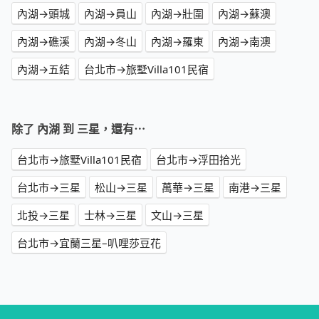
內湖→頭城
內湖→員山
內湖→壯圍
內湖→蘇澳
內湖→礁溪
內湖→冬山
內湖→羅東
內湖→南澳
內湖→五結
台北市→旅墅Villa101民宿
除了 內湖 到 三星，還有⋯
台北市→旅墅Villa101民宿
台北市→浮田拾光
台北市→三星
松山→三星
萬華→三星
南港→三星
北投→三星
士林→三星
文山→三星
台北市→宜蘭三星–叭哩莎豆花