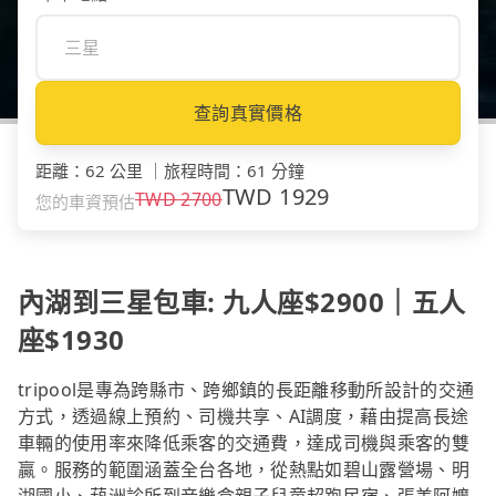
查詢真實價格
距離
：
62 公里
｜
旅程時間
：
61 分鐘
TWD
1929
TWD
2700
您的車資預估
內湖到三星包車: 九人座$2900｜五人
座$1930
tripool是專為跨縣市、跨鄉鎮的長距離移動所設計的交通
方式，透過線上預約、司機共享、AI調度，藉由提高長途
車輛的使用率來降低乘客的交通費，達成司機與乘客的雙
贏。服務的範圍涵蓋全台各地，從熱點如碧山露營場、明