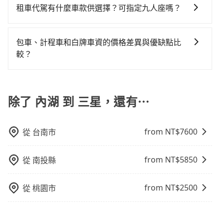
可以在用車前一天凌晨六點前填寫取消訂單申請表，取
多個地點間來回穿梭的客戶，例如市區觀光、商務差旅
處理。
租車代駕有什麼車款供選擇？可指定九人座嗎？
客的人來說就有不小的風險。最後，雖然路邊隨租隨還
消該訂單後再以其他付款方式重新預約行程即可。
等。 點到點包車：點到點包車是按照里程和目的地來計
看似方便，但實際使用時還是有其區域的限制，實際可
tripool提供的車型以五人座小轎車、休旅車與九人座箱
費，客戶可以預先告知出發地點A到目的地B，會根據路
停靠的地點與你的上下車地點仍有段距離，在遇到下雨
型車為主，車款品牌以豐田Toyota、福特Ford、福斯
線和里程來計算費用。這種服務通常適用於單程或從一
包車、計程車和白牌車資的價格差異與優缺點比
天或者載行李時，就顯得非常不便。
VW為主，其中也有少量進口車像凌志Lexus、特斯拉
個城市到另一個城市的長途包車。
較？
Tesla、賓士Benz等高級車款。全部五年內合法營業用
包車、計程車或白牌車。主要價格差異和優缺點如下： -
車，百分百無菸車，乘客均有最高500萬乘客險。如果有
包車：優點是搭乘舒適可以根據自己的需求安排時間和
特殊需求或人數較多，需要大T保母車、20人座中巴、
地點上車較客製化。此外，司機還會提供各種旅遊建議
除了 內湖 到 三星，還有⋯
40人座大巴或遊覽車，可特別填單並另外報價。
與資訊。長途接送價格比計程車車資更優惠。 - 計程
車：優點是24小時隨叫隨到，價格按錶計費，但若遇交
from NT$
7600
從
台南市
通塞車時亦會加收延遲費用，一般屬短程接駁為主。 -
白牌車：優點是價格相對較低，有的還可喊價。但安全
性和服務質量無法保障，需要自行承擔風險，遇到狀況
from NT$
5850
從
南投縣
事後也無法申訴退費。
from NT$
2500
從
桃園市