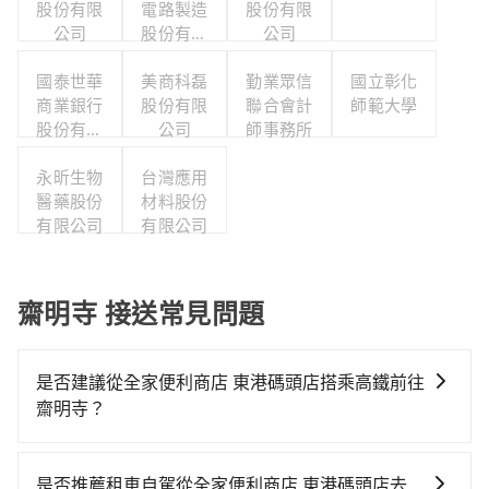
股份有限
電路製造
股份有限
公司
股份有限
公司
公司
國泰世華
美商科磊
勤業眾信
國立彰化
商業銀行
股份有限
聯合會計
師範大學
股份有限
公司
師事務所
公司
永昕生物
台灣應用
醫藥股份
材料股份
有限公司
有限公司
齋明寺 接送常見問題
是否建議從全家便利商店 東港碼頭店搭乘高鐵前往
齋明寺？
若要從全家便利商店 東港碼頭店搭高鐵前往齋明寺，高
鐵較貴、費時，且難叫計程車前往高鐵站！從最早05:50
是否推薦租車自駕從全家便利商店 東港碼頭店去