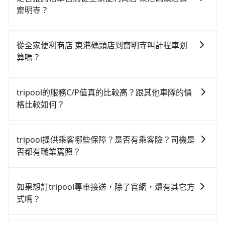
一直到21:54，左營-桃園一天最多有58班次高鐵可搭
齋明寺？
乘。假設從全家便利商店 東港碼頭店 (屏東縣東港鎮) 前
如果你考慮租車自駕，很不幸的，全家便利商店 東港碼
往最靠近的左營高鐵站，叫一輛計程車花費約1,400元、
頭店周圍應該沒有半間租車公司，如果不想額外花時間
車程約59分鐘。抵達高鐵站後，步行進站、現場購票並
從全家便利商店 東港碼頭店到齋明寺叫計程車划
搭車前往鄰近市區租車，也不想花6,830元叫計程車前往
於月台排隊的時間約20分鐘，再乘坐94~113分鐘（平均
算嗎？
齋明寺，tripool直達專車就是你最佳選擇。
101分）的高鐵從左營站前往桃園高鐵站，每人票價
如選擇小黃直達，在屏東可以透過app叫車的有55688台
1,330元，再用5分鐘出站、等待車站前排班的計程車，
灣大車隊和Yoxi，如果在路邊攔不到車，也可考慮打電
搭上小黃後約花52分鐘、車費900元後，抵達齋明寺 (桃
tripool的服務C/P值真的比較高？跟其他車隊的價
話至附近的計程車隊，如碧信汽車行、東中計程車、小
園市大溪區) 的目的地。全程加上轉車時間共3小時57分
格比較如何？
琉球計程車等叫車看看。依照里程跳錶計算，價格約為
鐘，假設4位同行，高鐵加轉乘之平均每人花費為1,910
在服務品質許可下，乘客當然希望價格越便宜越好，而
6,830~10,200元間，但如改預約tripool可省高達
元。不過屏東縣領有合法執照的計程車僅有400多輛，計
市場上稍具規模且合法經營的業者，有以短程與城市為
$3,900。但如果你無法提前預約，或偏好臨時叫車，那
tripool提供乘客哪些保障？是否有乘客險？司機是
程車的密度為雙北的0.3%，換句話說，臨時要叫小黃的
主的台灣大車隊、大都會、LINE Taxi、Uber，機場接送
要注意屏東縣僅有合法計程車約370輛，計程車密度為雙
否都有職業駕照？
難度是雙北大城市的300倍。縱使幸運攔到一輛小黃了，
則有肯驛、全鋒、格上租車、和運租車，包車旅遊則是
北的0.3%，也就是說要臨時叫到小黃的難度是台北或新
屏東縣少部分小黃司機不按表收費，看乘客是外地人便
旅步提供最高500萬的乘客險，且只接受通過旅步嚴格審
KKDAY、KLOOK、叫車吧等。tripool旅步專注在長程
北的300倍之多。再加上屏東縣有些計程車司機不按錶計
漫天喊價或恣意繞路。但如果全程使用tripool並到府專
查，符合職業駕駛資格的司機入隊服務，所提供之車輛
單程接送與跨縣市計時包車，不論從哪邊去哪裡（當然
費，約有29%會採現場議價，建議最好先上網預約，以
如果想訂tripool專車接送，除了官網，還有其它方
車接送，則每人平均花費約1,580元，費時3小時37分
也都經過細心維護及保養，以確保您的乘車安全。
也包括全家便利商店 東港碼頭店去齋明寺），全台保證
免當場被坑受騙。綜合以上，無論在價格或服務品質
式嗎？
鐘。選擇搭乘高鐵而不預約包車，不僅每人至少額外負
出車。由於有高效的車輛調度能力，能以市價7~8折提供
上，tripool都是你從全家便利商店 東港碼頭店到齋明寺
擔330元車資，而且更會額外浪費20分鐘在轉乘與等車
有的！想預定行程，除了可以上tripool官網一鍵查價下
專車到府服務，是絕大多數乘客出行的最佳選擇。
的最佳選擇。