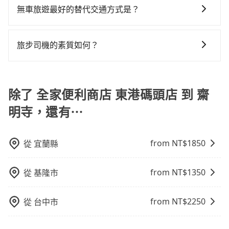
上，現在還不馬上來預約tripool！如果你是三人以下要
單，且絕無隱藏費用，若您是安卓系統手機還能下載app
無車旅遊最好的替代交通方式是？
乘車，也可參考tripool的拼車共乘服務，最多可再節省
預定。(ios系統近期即將上線，敬請期待！)
50%的交通費用。
如果您沒有車，想要出門旅遊，最好的替代交通方式要
看您旅遊的目的地而定。您可以善用大眾運輸，例如：
旅步司機的素質如何？
公車、捷運、客運等，或者考慮租車。如果您想要更便
旅步的每位司機都經過車隊的嚴格審核才能加入服務，
利的出行方式，您也可以選擇使用像是旅步提供的包車
同時，旅步也會詳細記錄每位司機每次服務的狀況以及
服務，由專人到府接送，讓您更加輕鬆自在。
客戶的評價，這些資訊將被用作後續的司機教育參考。
除了 全家便利商店 東港碼頭店 到 齋
明寺，還有⋯
from NT$
1850
從
宜蘭縣
from NT$
1350
從
基隆市
from NT$
2250
從
台中市