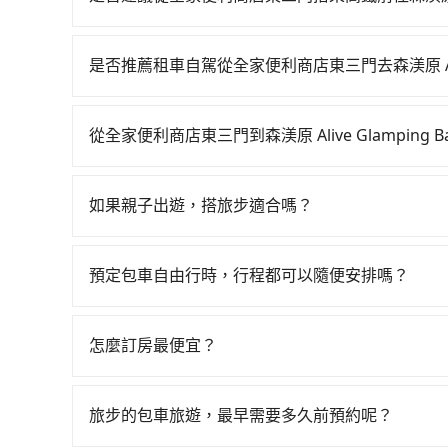
若要從全家便利商店東三門搭高鐵前往森渼原 Alive 
06:26一直到23:00，台北-苗栗一天最多有30
是否推薦租車自駕從全家便利商店東三門去森渼原 Alive 
或搭乘公車前往台北高鐵站，接著在站內購買高鐵
如果你有台灣駕照且對自己駕駛技術有信心，且在
鐘，再乘坐42~48分鐘（平均46分）的高鐵從台
天就要來回，那在台北路邊可隨租隨借的iRent應該
站前排班的計程車，搭上小黃後約花35分鐘、車費1,100元
從全家便利商店東三門到森渼原 Alive Glamping
$115~205承租小轎車，每公里再額外加收$3.2，從全
區) 的目的地。全程加上轉車時間共1小時51分鐘
如選擇小黃直達，在台北可以透過app叫車的有55688台
預估為$1,950~2,500（金額差異來自於平假日
全程使用tripool並到府專車接送，則每人平均花
到車，也可考慮打電話至全家便利商店東三門附近
的每小時40元路邊停車費用預估進去，但額外的汽車
不僅每人至少額外負擔40元車資，而且更會額外浪費1
如果親子出遊，搭旅步適合嗎？
看看。依照里程跳錶計算，價格約為3,590~4,300元
基本的車型，如Toyota Yaris、Prius C、
果你僅有兩位乘車，也可參考tripool的拼車共乘
適合的，另外旅步也特別為您心愛的寶貝準備了兒童座
價格或服務品質上，tripool都是你從全家便利商店東三門
七人座或九人座可供選擇，而且無人租車最令人詬
出遊時安全更有保障。
者撞凹的車門仍未被修理，每一次租車都好像在開
預定包車自由行時，行程都可以隨便安排嗎？
用戶卻遲遲尚未歸還，又或者要還車時卻偏偏找不
只要不超出您選用的用車時間及行程總公里數，且行
的風險。最後，雖然路邊隨租隨還看似方便，但實
的需求安排的。
怎麼訂房最便宜？
車地點仍有段距離，在遇到下雨天或者載行李時，
現在旅客預訂飯店已經很少透過旅行社，大多是透過OTA (
區、價位、人數、特殊需求來搜尋適合的旅店與房型
旅步的包車旅遊，最早需要多久前預約呢？
或者使用特定的信用卡，還可以累積點數做現金回