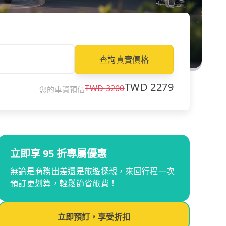
查詢真實價格
TWD
2279
TWD
3200
您的車資預估
立即享 95 折專屬優惠
無論是商務出差還是旅遊探親，來回行程一次
預訂更划算，輕鬆節省旅費！
立即預訂，享受折扣