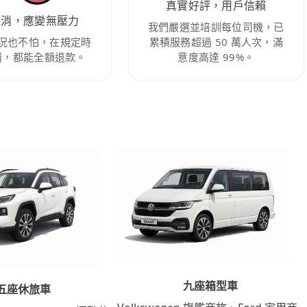
真實好評，用戶信賴
取消，應變無壓力
我們嚴選並培訓每位司機，已
況也不怕，在規定時
累積服務超過 50 萬人次，滿
消，都能全額退款。
意度高達 99%。
九座箱型車
五座休旅車