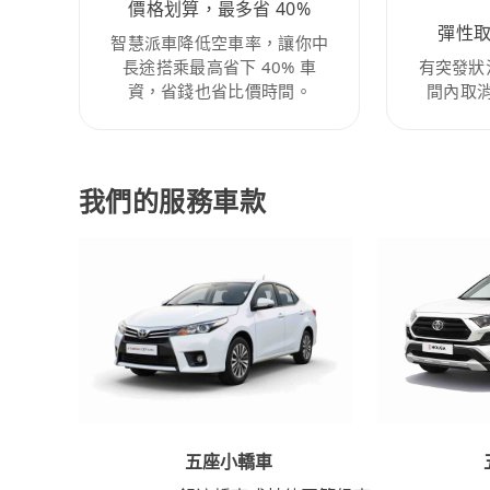
價格划算，最多省 40%
彈性
智慧派車降低空車率，讓你中
長途搭乘最高省下 40% 車
有突發狀
資，省錢也省比價時間。
間內取
我們的服務車款
五座小轎車