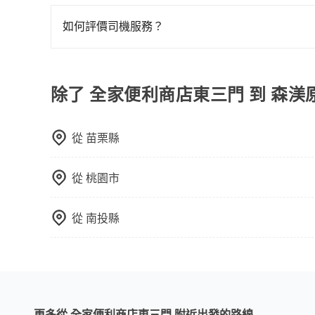
當您的行程確定後，建議盡早預訂包車服務，因為
Booking.com、Agoda.com、Hotels.com
不妨趁早訂購，享受更划算的價格。
就完成，事先不用電話確認空房，事後也不用告知
如何評價司機服務？
的飯店，有可能再多平台同時上架而發生超賣的現
完成行程後，您可以通過我們的問券回饋，我們非
選擇評分高、評論多的飯店，不然就是還要再人工
打電話問的價格可能比民宿訂房網來得便宜，但缺
除了 全家便利商店東三門 到 森渼原 Al
這些瑣碎的事，台灣本土的AsiaYo或者國際Airbn
從
苗栗縣
從
桃園市
從
南投縣
更多從 全家便利商店東三門 附近出發的路線