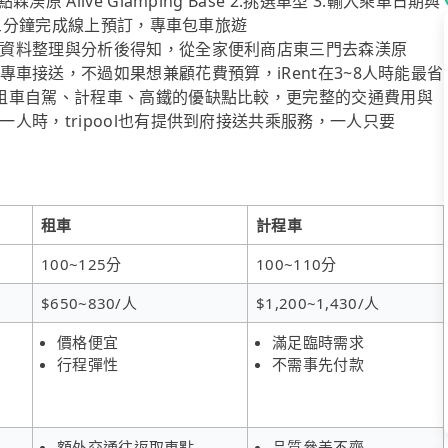
Alive Glamping Base 2.挑選車型 3.輸入乘車日期與
｜三分鐘完成線上預訂，專車包車旅遊
資料整理與分析後得知，從全家便利商店東三門去森渼原
ipool」專車接送，不過如果想兼顧花費預算，iRent在3~8人時能最省
租車自駕、計程車、高鐵的優缺點比較，更完整的交通費用與
人時，tripool也有提供到府接送共乘服務，一人只要
租車
計程車
100~125分
100~110分
$650~830/人
$1,200~1,430/人
價格便宜
滿足臨時需求
行程彈性
不需事先付款
額外交通往返取車點
品質參差不齊