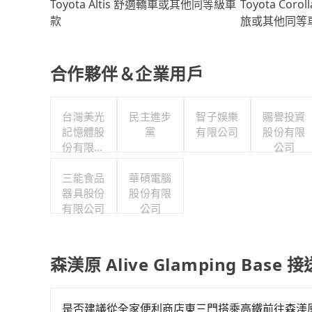
Toyota Coro
Toyota Altis 舒適轎車或其他同等級車
旅或其他同等
款
合作夥伴＆企業用戶
台灣美光
民主進步
智子娛樂
賜譽投資
記憶體股
黨
有限公司
股份有限
份有限公
公司
司
三能食品
華碩電腦
器具股份
股份有限
有限公司
公司
森渼原 Alive Glamping Base
是否建議從全家便利商店東三門搭乘高鐵前往森渼原 Alive