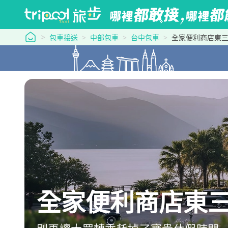
tripool 旅步
包車接送
中部包車
台中包車
全家便利商店東三門到森
全家便利商店東三門→森