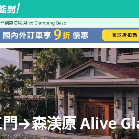
渼原 Alive Glamping Base
渼原 Alive Glam