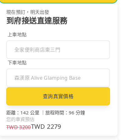
現在預訂，明天出發
到府接送直達服務
上車地點
下車地點
查詢真實價格
距離
：
142 公里
｜
旅程時間
：
96 分鐘
您的車資預估
TWD
2279
TWD
3200