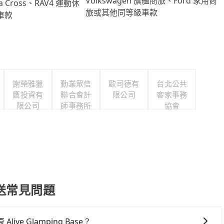
Volkswagen 旗艦商旅、Ford 家用商
lla Cross、RAV4 運動休
旅或其他同等級車款
車款
謝榮雅獵
勤業眾信
歐司德有
台北公共
鷹投資有
聯合會計
限公司
客家事務
限公司
師事務所
協會
 接送常見問題
 Glamping Base？