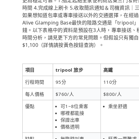
更為穩定可靠。1.指定起點全家便利商店東三門＆終點森渼原 
時間 4.完成線上刷卡 5.收取簡訊通知＆司機資訊
如果想知道包車或專車接送以外的交通選擇，在經過
Alive Glamping Base最快的陸路交通是「tr
錢。以下表格中的資料是預設在3人時，專車接送、
時間分析，請見更下方的常見問題。但假設只有獨自一
$1,100（詳情請按黃色按鈕查詢）。
項目
tripool 旅步
高鐵
行程時間
95分
110分
每人價格
$760/人
$800/人
優點
可1~8位乘客
乘坐舒適
哪裡都能接
保證出車
價格透明
缺點
無臨時叫車
旺季一票難求