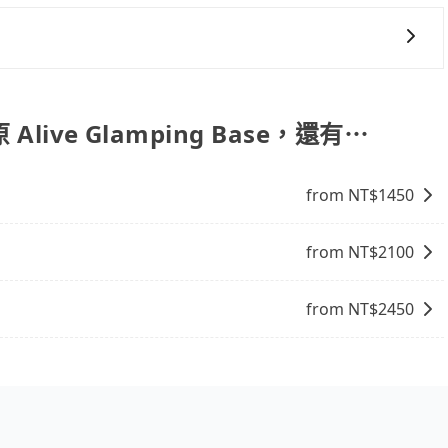
旅步提供早鳥優惠，您越早預訂就能享有更優惠的價格。所以
、Expedia.com、Trip.com等。正常來說，線上刷卡付款完後預定
付款完畢，一切都能在網路上操作。但有些較冷門或規模較小
象，便有可能到了現場卻沒房可住的窘境，所以在預定時要不
常重視您的反饋。
電話與飯店確認。預訂民宿方面，如不怕麻煩，有些時候直接
點就是多數要匯款並再人工確認。假如不介意多花一點錢省下
ive Glamping Base，還有⋯
b都值得推薦。
from NT$
1450
from NT$
2100
from NT$
2450