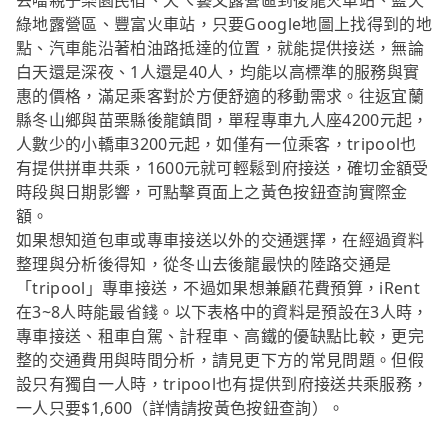
丟噹親子樂園民宿、天ㄟ藝文露營區到後龍火車站、藍天
綠地露營區、豐富火車站，只要Google地圖上找得到的地
點、汽車能沿著柏油路抵達的位置，就能提供接送，無論
白天還是深夜、1人還是40人，均能以高標準的服務與實
惠的價格，滿足乘客對於方便舒適的移動需求。往返宜蘭
縣冬山鄉與苗栗縣後龍鎮間，單程專車九人座4200元起，
人數少的小轎車3200元起，如僅有一位乘客，tripool也
有提供拼車共乘，1600元就可輕鬆到府接送，確切金額受
時段與日期影響，可點擊頁面上之黃色按鈕查詢實際金
額。
如果想知道包車或專車接送以外的交通選擇，在經過資料
整理與分析後得知，從冬山去後龍最快的陸路交通是
「tripool」專車接送，不過如果想兼顧花費預算，iRent
在3~8人時能最省錢。以下表格中的資料是預設在3人時，
專車接送、租車自駕、計程車、高鐵的優缺點比較，更完
整的交通費用與時間分析，請見更下方的常見問題。但假
設只有獨自一人時，tripool也有提供到府接送共乘服務，
一人只要$1,600（詳情請按黃色按鈕查詢）。