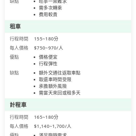
缺點
旺季一票難求
需多次轉乘
費用較貴
租車
行程時間
155~180分
每人價格
$750~970/人
優點
價格便宜
行程彈性
缺點
額外交通往返取車點
取還車時間受限
承擔額外風險
需當天來回或租多天
計程車
行程時間
165~180分
每人價格
$1,140~1,700/人
優點
滿足臨時需求