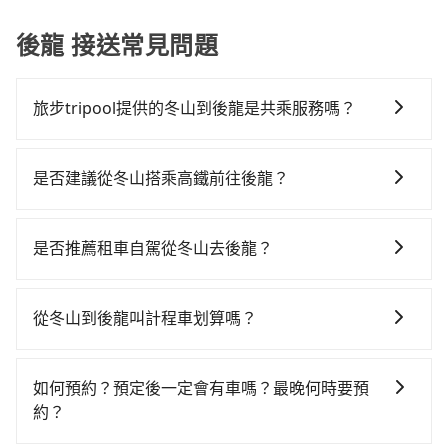
後龍 接送常見問題
旅步tripool提供的冬山到後龍是共乘服務嗎？
tripool除了共乘拼車服務外，也有包車到府接送服務，
預約時都依照乘客需求做選擇。如需專車接送，車內除
是否建議從冬山搭乘高鐵前往後龍？
了司機以外，從上車到下車期間，都不會再有其他陌生
若要從冬山搭高鐵前往後龍，高鐵省時、較貴，且難叫
人出現。如選擇共乘服務，則會依照其他共乘乘客做彈
計程車前往高鐵站！從最早06:15一直到22:50，南港-苗
性調度安排，路線上會盡可能以順路為優先，載客數也
是否推薦租車自駕從冬山去後龍？
栗一天最多有30班次高鐵可搭乘。假設從宜蘭縣冬山鄉
不會超過座位的上限。
如果你有台灣駕照且對自己駕駛技術有信心，且在車上
前往最靠近的南港高鐵站，叫一輛計程車花費約1,900
時不需要閉目養神（因為要自己開車），最重要的是你
元、車程約70分鐘。抵達高鐵站後，步行進站、現場購
從冬山到後龍叫計程車划算嗎？
當天就要來回，那在宜蘭路邊可隨租隨借的iRent應該是
票並於月台排隊的時間約20分鐘，再乘坐52~59分鐘
如選擇小黃直達，在宜蘭可以透過app叫車的有55688台
你最便宜選擇。註冊完iRent的app後，可以每小時
（平均57分）的高鐵從南港站前往苗栗高鐵站，每人票
灣大車隊、Uber、Line Taxi、Yoxi等，如果在路邊攔不
$115~205承租小轎車，每公里再額外加收$3.2，從冬山
價480元，再用5分鐘出站，最後再根據距離的遠近或者
如何預約？預定後一定會有車嗎？最晚何時要預
到車，也可考慮打電話至冬山附近的計程車隊，如羅東
到後龍的花費預估為$2,250~2,900（金額差異來自於平
天候狀況，決定是步行一段路或者搭乘公車抵達最終的
約？
呼叫小黃計程車隊、達生計程交通等叫車看看。依照里
假日、車款差異、抵達目的地後多久原路返回），雖已
目的地。全程加上轉車時間共2小時29分鐘，假設3位同