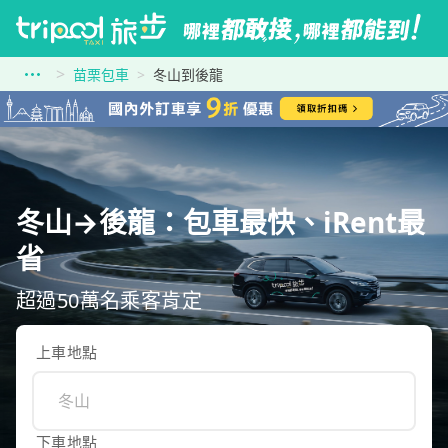
苗栗包車
冬山到後龍
冬山→後龍：包車最快、iRent最
省
超過50萬名乘客肯定
上車地點
下車地點