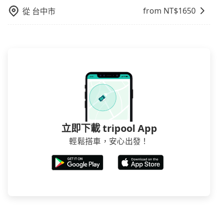
低，如此便反應在服務品質的控管會更佳。但tripool網
from NT$
1650
從
台中市
站上的價格是動態的，一般來說越早預訂價格越優，且
保證前一天中午以前均可全額取消退費，如已經決定好
要從冬山去後龍，請儘早下訂以把握最划算的價格。
立即下載 tripool App
輕鬆搭車，安心出發！