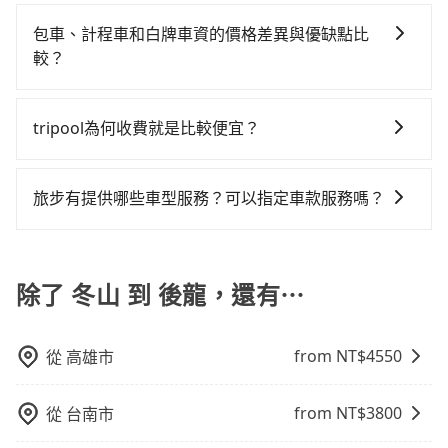
如要預約從冬山前往後龍的專車接送服務，可直接線上
程跳錶計算，價格約為3,430~5,100元間，但如改預約
將eTag和可能的每小時40元路邊停車費用預估進去，但
行，高鐵加轉乘之平均每人花費為1,110元。不過宜蘭縣
輸入上下車地點或地址，三秒內即可查到真實價格，照
tripool可省高達$1,900。但如果你無法提前預約，或偏
額外的汽車保險與可能的罰單都需自付。再者，和運的
包車、計程車和白牌車資的價格差異與優缺點比
領有合法執照的計程車僅有700多輛，計程車的密度為雙
著步驟填寫完乘客資料與線上刷卡，訂單即成立。在拿
好臨時叫車，那要注意宜蘭縣僅有合法計程車約750輛，
iRent只提供最基本的車型，如Toyota Yaris、Prius C、
較？
北的0.9%，換句話說，臨時要叫小黃的難度是雙北大城
到訂單編號後，隨即會在手機上收到簡訊以及電子郵件
計程車密度為雙北的0.9%，也就是說要臨時叫到小黃的
Vios這類乘坐體驗較差的車款，如果人數超過四位，更
市的100倍。縱使幸運攔到一輛小黃了，宜蘭縣少部分小
包車、計程車或白牌車。主要價格差異和優缺點如下： -
確認信，如此就完成預約了，而司機與車輛的詳細資
難度是台北或新北的100倍之多。如果當天或隔天也要原
是沒有較大的七人座或九人座可供選擇，而且無人租車
黃司機不按表收費，看乘客是外地人便漫天喊價或恣意
包車：優點是搭乘舒適可以根據自己的需求安排時間和
料，將於乘車前一晚八點透過SMS和EMAIL提供。一旦
路返回，後龍的計程車更難叫，該縣市僅有約382輛計程
tripool為何收費就是比較便宜？
最令人詬病的就是車況，打開車門才發現仍有上一組乘
繞路。但如果全程使用tripool並到府專車接送，則每人
地點上車較客製化。此外，司機還會提供各種旅遊建議
付款完畢，tripool保證出車。一般建議出發前一天中午
車，建議事先做好規劃。再加上宜蘭縣有些計程車司機
客遺留的垃圾或者撞凹的車門仍未被修理，每一次租車
平均花費約1,080元，費時2小時29分鐘。長距離移動確
對於平常就有在使用長程專車接送服務的乘客來說，第
與資訊。長途接送價格比計程車車資更優惠。 - 計程
以前完成預約，越早下訂價格越低價，如臨時需要，前
不按錶計費，約有47%會採現場議價，建議最好先上網
都好像在開樂透一樣。另外，偶爾也會遇到明明已經預
實搭乘高鐵可以比坐車快0分鐘，但卻要額外支出約90元
一次使用tripool的會擔心價格比市價便宜不少，是不是
車：優點是24小時隨叫隨到，價格按錶計費，但若遇交
一天傍晚五點前仍會收單，最遲如當天下午過後乘車，
旅步有提供哪些車型服務？可以指定車款服務嗎？
預約，以免當場被坑受騙。綜合以上，無論在價格或服
約了時間但上一位用戶卻遲遲尚未歸還，又或者要還車
的交通費，所以對於不是這麼趕時間的人來說，預約
因為司機素質比較差、車上會有煙味、或者車齡過大，
通塞車時亦會加收延遲費用，一般屬短程接駁為主。 -
四小時前仍能預約。
務品質上，tripool都是你從冬山到後龍的最佳選擇。
時卻偏偏找不到停車位，對於急著用車或者要載其他乘
tripool還是比較划算的。如果你僅有兩位乘車，也可參
旅步有提供小轎車、休旅車、九人座供您選擇，若您有
但事實恰恰相反。tripool不僅有嚴密的篩選機制，定期
白牌車：優點是價格相對較低，有的還可喊價。但安全
客的人來說就有不小的風險。最後，雖然路邊隨租隨還
考tripool的拼車共乘服務，最多可再節省50%的交通費
指定車款服務的需求，可以先將您的需先提供旅步，會
淘汰顧客評分較低的司機，且車輛均要求5年內新車，司
性和服務質量無法保障，需要自行承擔風險，遇到狀況
看似方便，但實際使用時還是有其區域的限制，實際可
用。
有專人回覆您。
除了 冬山 到 後龍，還有⋯
機也絕對不會在車內吸煙，於新冠肺炎期間也絕對全程
事後也無法申訴退費。
停靠的地點與你的上下車地點仍有段距離，在遇到下雨
配戴口罩。tripool之所以能將價格壓在市價7~8折的主
天或者載行李時，就顯得非常不便。
因來自於自行研發的AI車輛調度演算法，能有效降低空
from NT$
4550
從
高雄市
車率，也就是提高俗稱「回頭車」的比例。這不僅體現
在成本的控制，更是在傳統旺季（年假、端午、中秋、
雙十等）能用更少的司機來服務更多的旅客，意味著使
from NT$
3800
從
台南市
用到不熟悉的司機或者轉單給其他車行的情況比同行更