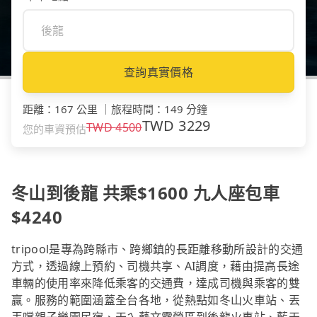
查詢真實價格
距離
：
167 公里
｜
旅程時間
：
149 分鐘
TWD
3229
TWD
4500
您的車資預估
冬山到後龍 共乘$1600 九人座包車
$4240
tripool是專為跨縣市、跨鄉鎮的長距離移動所設計的交通
方式，透過線上預約、司機共享、AI調度，藉由提高長途
車輛的使用率來降低乘客的交通費，達成司機與乘客的雙
贏。服務的範圍涵蓋全台各地，從熱點如冬山火車站、丟