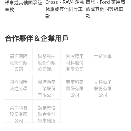
商旅、Ford 家用商
Cross、RAV4 運動
轎車或其他同等級
旅或其他同等級車
休旅或其他同等車
車款
款
款
合作夥伴＆企業用戶
福訊國際
聯發科技
台灣應用
世新大學
股份有限
股份有限
材料股份
公司
公司職工
有限公司
福利委員
國立陽明
鴻海精密
會
美商科高
立積電子
交通大學
工業股份
國際有限
股份有限
有限公司
公司
公司
美商科磊
勤業眾信
股份有限
聯合會計
公司
師事務所