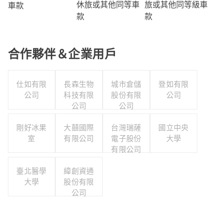
旅或其他同等級車
休旅或其他同等車
車款
款
款
合作夥伴＆企業用戶
仕如有限
長森生物
城市倉儲
登如有限
公司
科技有限
股份有限
公司
公司
公司
剛好冰果
大囍國際
台灣瑞薩
國立中央
室
有限公司
電子股份
大學
有限公司
臺北醫學
緯創資通
大學
股份有限
公司