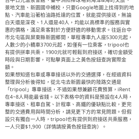
台中日光溫泉會館、臺中洲際棒球場到海津&海町文旅、
景地文旅、新園國中補校，只要Google地圖上找得到的地
點、汽車能沿著柏油路抵達的位置，就能提供接送，無論
白天還是深夜、1人還是40人，均能以高標準的服務與實
惠的價格，滿足乘客對於方便舒適的移動需求。往返台中
市北屯區與屏東縣新園鄉間，單程專車九人座5300元起，
人數少的小轎車3700元起，如僅有一位乘客，tripool也
有提供拼車共乘，1900元就可輕鬆到府接送，確切金額受
時段與日期影響，可點擊頁面上之黃色按鈕查詢實際金
額。
如果想知道包車或專車接送以外的交通選擇，在經過資料
整理與分析後得知，從北屯去新園最快的陸路交通是
「tripool」專車接送，不過如果想兼顧花費預算，iRent
在4~8人時能最省錢。以下表格中的資料是預設在4人時，
專車接送、租車自駕、計程車、高鐵的優缺點比較，更完
整的交通費用與時間分析，請見更下方的常見問題。但假
設只有獨自一人時，tripool也有提供到府接送共乘服務，
一人只要$1,900（詳情請按黃色按鈕查詢）。