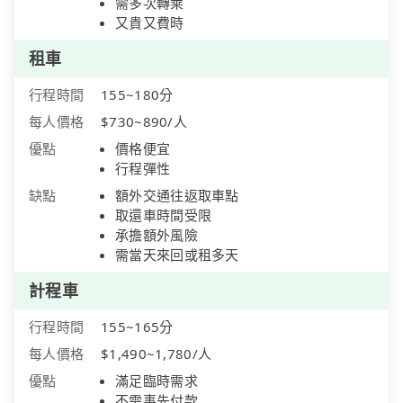
需多次轉乘
又貴又費時
租車
行程時間
155~180分
每人價格
$730~890/人
優點
價格便宜
行程彈性
缺點
額外交通往返取車點
取還車時間受限
承擔額外風險
需當天來回或租多天
計程車
行程時間
155~165分
每人價格
$1,490~1,780/人
優點
滿足臨時需求
不需事先付款