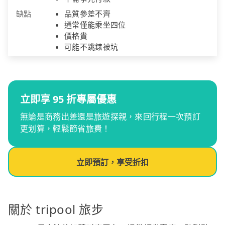
缺點
品質參差不齊
通常僅能乘坐四位
價格貴
可能不跳錶被坑
立即享 95 折專屬優惠
無論是商務出差還是旅遊探親，來回行程一次預訂
更划算，輕鬆節省旅費！
立即預訂，享受折扣
關於 tripool 旅步