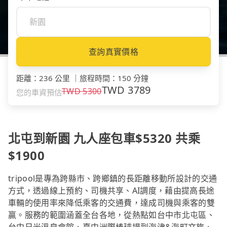
查詢真實價格
距離
：
236 公里
｜
旅程時間
：
150 分鐘
TWD
3789
TWD
5300
您的車資預估
北屯到新園 九人座包車$5320 共乘
$1900
tripool是專為跨縣市、跨鄉鎮的長距離移動所設計的交通
方式，透過線上預約、司機共享、AI調度，藉由提高長途
車輛的使用率來降低乘客的交通費，達成司機與乘客的雙
贏。服務的範圍涵蓋全台各地，從熱點如台中市北屯區、