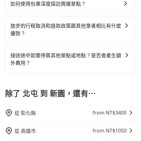
童座椅。每趟每個租金 NT$300。您可以在預定服務時
如有新生兒需要0~1歲的嬰兒後向汽座，可先向客服人員
加上台中市有些計程車司機不按錶計費，約有27%會採
如何使用包車深度探訪周邊景點？
是沒有較大的七人座或九人座可供選擇，而且無人租車
車，不僅每人至少額外負擔170元車資，而且更會額外浪
填寫您的需求。
確認庫存再行租用，每個300元。當然，更鼓勵父母自行
現場議價，建議最好先上網預約，以免當場被坑受騙。
最令人詬病的就是車況，打開車門才發現仍有上一組乘
費時間在轉乘與等車上，現在還不馬上來預約tripool！
使用包車進行深度探訪周邊景點時，可以充分利用包車
攜帶汽車座椅，不僅家中小寶貝坐的舒適習慣。
綜合以上，無論在價格或服務品質上，tripool都是你從
客遺留的垃圾或者撞凹的車門仍未被修理，每一次租車
如果你是三人以下要乘車，也可參考tripool的拼車共乘
的便利性和彈性，探訪更多的景點，並且可以按照自己
旅步的行程取消和退款政策跟其他業者相比有什麼
北屯到新園的最佳選擇。
都好像在開樂透一樣。另外，偶爾也會遇到明明已經預
服務，最多可再節省50%的交通費用。
的節奏和時間進行遊覽。除了景點本身，還可以體驗周
優勢？
約了時間但上一位用戶卻遲遲尚未歸還，又或者要還車
邊的文化和風俗，品嚐當地的美食，與當地人交流，深
時卻偏偏找不到停車位，對於急著用車或者要載其他乘
當您需要取消旅行行程時，旅步提供比其他業者更具彈
入體驗當地的生活和文化。在探訪景點時，可以積極尋
客的人來說就有不小的風險。最後，雖然路邊隨租隨還
性的取消政策，以給予乘客更多的保障和方便。只需在
找當地導遊或者向當地居民請教，了解更多的深度資訊
接送途中如需停靠其他景點或地點？是否會產生額
看似方便，但實際使用時還是有其區域的限制，實際可
用車前一天的凌晨六點前完成取消訂單作業，旅步就承
和內幕，並且可以在旅途中收集更多的故事和經驗，豐
外費用？
停靠的地點與你的上下車地點仍有段距離，在遇到下雨
諾會無條件全額退款，讓乘客感到安心之餘，降低風險
富自己的旅程。
天或者載行李時，就顯得非常不便。
當您預約旅步的「單程專車」，如果需要在途中加點停
的同時也確保乘客的權益。
靠，您可以參考我們的「加點服務」，每個點距離在 5
公里內，需額外支付 200 元，且每個點最多停留 5 分
除了 北屯 到 新園，還有⋯
鐘。加點費用可以在乘車當天下車前給司機現付。如果
您選擇「計時包車」，中途需要加點停靠，則不需要額
from NT$
3400
從
彰化縣
外支付費用。
from NT$
1050
從
高雄市