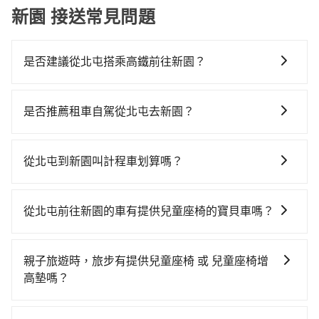
新園 接送常見問題
是否建議從北屯搭乘高鐵前往新園？
若要從北屯搭高鐵前往新園，高鐵較貴、費時！從最早
06:25一直到23:07，台中-左營一天最多有89班次高鐵可
是否推薦租車自駕從北屯去新園？
搭乘。假設從台中市北屯區前往最靠近的台中高鐵站，
如果你有台灣駕照且對自己駕駛技術有信心，且在車上
叫一輛計程車花費約500元、車程約25分鐘。抵達高鐵
時不需要閉目養神（因為要自己開車），最重要的是你
站後，步行進站、現場購票並於月台排隊的時間約20分
從北屯到新園叫計程車划算嗎？
當天就要來回，那在台中路邊可隨租隨借的iRent應該是
鐘，再乘坐45~68分鐘（平均57分）的高鐵從台中站前
如選擇小黃直達，在台中可以透過app叫車的有55688台
你最便宜選擇。註冊完iRent的app後，可以每小時
往左營高鐵站，每人票價790元，再用10分鐘出站、等
灣大車隊、Uber、Line Taxi、Yoxi等，如果在路邊攔不
$115~205承租小轎車，每公里再額外加收$3.2，從北屯
待車站前排班的計程車，搭上小黃後約花40分鐘、車費
從北屯前往新園的車有提供兒童座椅的寶貝車嗎？
到車，也可考慮打電話至北屯附近的計程車隊，如台中
到新園的花費預估為$2,900~3,550（金額差異來自於平
800元後，抵達屏東縣新園鄉的目的地。全程加上轉車時
台灣法律有規定，無論年紀大小，所有乘客乘車時均需
計程車、台中無線、西北西計程汽車行等叫車看看。依
假日、車款差異、抵達目的地後多久原路返回），雖已
間共2小時31分鐘，假設4位同行，高鐵加轉乘之平均每
繫好安全帶，如四歲以下或身高不足的幼童無法正常綁
照里程跳錶計算，價格約為5,950~7,100元間，但如改預
將eTag和可能的每小時40元路邊停車費用預估進去，但
親子旅遊時，旅步有提供兒童座椅 或 兒童座椅增
人花費為1,120元。不過，台中市少部分小黃司機不按表
安全帶，則需使用嬰兒/兒童座椅或輔以增高墊。如有幼
約tripool可省高達$3,300。但如果要考慮到回程，屏東
額外的汽車保險與可能的罰單都需自付。再者，和運的
高墊嗎？
收費，看乘客是外地人便漫天喊價或恣意繞路。但如果
童同行，在預訂tripool的寶貝車時，可以直接在網站勾
縣僅有合法計程車約370輛，數量約為台中市的4%、密
iRent只提供最基本的車型，如Toyota Yaris、Prius C、
全程使用tripool並到府專車接送，則每人平均花費約
是的，我們提供兒童安全座椅。一台車至多提供一個兒
選租用適合1~4歲的兒童汽車座椅或4歲以上的增高墊，
度僅雙北的0.3%，其叫車的難度是雙北市的310倍。再
Vios這類乘坐體驗較差的車款，如果人數超過四位，更
950元，費時2小時30分鐘。選擇搭乘高鐵而不預約包