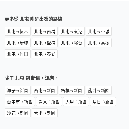
更多從 北屯 附近出發的路線
北屯→恆春
北屯→內埔
北屯→東港
北屯→車城
北屯→琉球
北屯→鹽埔
北屯→霧台
北屯→高樹
北屯→竹田
北屯→泰武
除了 北屯 到 新園，還有⋯
潭子→新園
西屯→新園
梧棲→新園
龍井→新園
台中市→新園
豐原→新園
大甲→新園
烏日→新園
沙鹿→新園
大里→新園