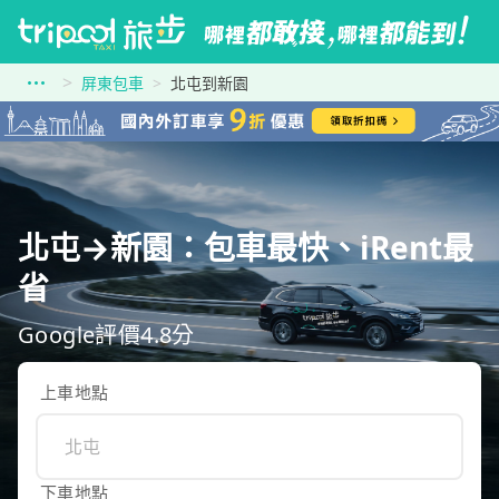
屏東包車
北屯到新園
北屯→新園：包車最快、iRent最
省
Google評價4.8分
上車地點
下車地點