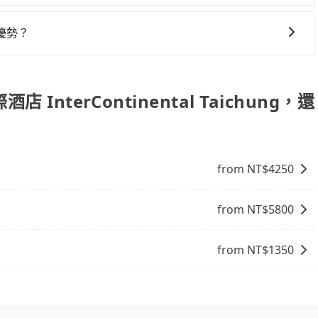
一次使用tripool的會擔心價格比市價便宜不少，是不是因
事實恰恰相反。tripool不僅有嚴密的篩選機制，定期淘汰
優勢？
司機也絕對不會在車內吸煙，於新冠肺炎期間也絕對全程配戴
具彈性的取消政策，以給予乘客更多的保障和方便。只需在用
的主因來自於自行研發的AI車輛調度演算法，能有效降低空車率，
承諾會無條件全額退款，讓乘客感到安心之餘，降低風險的同
成本的控制，更是在傳統旺季（年假、端午、中秋、雙十等）
nterContinental Taichung，還
不熟悉的司機或者轉單給其他車行的情況比同行更低，如此便
上的價格是動態的，一般來說越早預訂價格越優，且保證前一天中
中勤美洲際酒店 InterContinental Taichung，
from NT$
4250
from NT$
5800
from NT$
1350