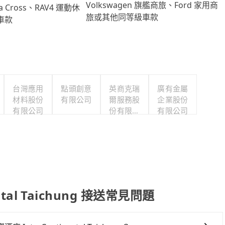
Volkswagen 旗艦商旅、Ford 家用商
lla Cross、RAV4 運動休
旅或其他同等級車款
車款
台灣應用
點頭創意
英商克瑞
廣有金屬
材料股份
有限公司
爾服務股
企業股份
有限公司
份有限公
有限公司
司台灣分
公司
tal Taichung 接送常見問題