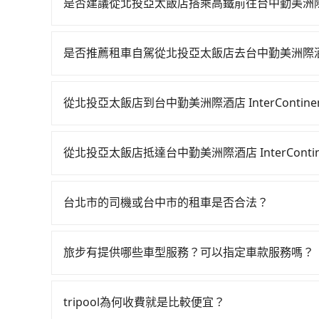
是否建議從北投亞太飯店搭乘高鐵前往台中勤美洲際酒店 Inte
若要從北投亞太飯店搭高鐵前往台中勤美洲際酒店 Inter
從最早06:26一直到23:00，台北-台中一天最多有
是否推薦租車自駕從北投亞太飯店去台中勤美洲際酒店 Inter
往最靠近的台北高鐵站，叫一輛計程車花費約400
如果你有台灣駕照且對自己駕駛技術有信心，且在
月台排隊的時間約25分鐘，再乘坐47~66分鐘（
天就要來回，那在台北路邊可隨租隨借的iRent應該
再用10分鐘出站、等待車站前排班的計程車，搭上小
從北投亞太飯店到台中勤美洲際酒店 InterContinen
$115~205承租小轎車，每公里再額外加收$3.2，從北
InterContinental Taichung (台中市
如選擇小黃直達，在台北可以透過app叫車的有55688台
Taichung的花費預估為$2,250~2,900
轉乘之平均每人花費為930元。但如果全程使用tri
到車，也可考慮打電話至北投亞太飯店附近的計程
已將eTag和可能的每小時40元路邊停車費用預
分鐘。選擇搭乘高鐵而不預約包車，不僅每人至少額
從北投亞太飯店抵達台中勤美洲際酒店 InterConti
依照里程跳錶計算，價格約為4,190~5,000元間，但
的iRent只提供最基本的車型，如Toyota Yaris
上，現在還不馬上來預約tripool！如果你僅有兩位
tripool有提供多點上下車接送服務，線上預約從北投亞
服務品質上，tripool都是你從北投亞太飯店到台中勤美洲際
更是沒有較大的七人座或九人座可供選擇，而且無
的交通費用。
Taichung的途中可備註加點。每個加點位置，前
客遺留的垃圾或者撞凹的車門仍未被修理，每一次
台北市的司機或台中市的租車是否合法？
路，但是司機多點停靠就會有額外的等待時間，收
了時間但上一位用戶卻遲遲尚未歸還，又或者要還
許多的Line群組或Facebook社團裡，有很多
人來說就有不小的風險。最後，雖然路邊隨租隨還
警察臨檢並趕下車，出意外後保險公司更是不會提
旅步有提供哪些車型服務？可以指定車款服務嗎？
地點與你的上下車地點仍有段距離，在遇到下雨天
無法監控或追查。最好別為了省小錢而冒上不必要的風
旅步有提供小轎車、休旅車、九人座供您選擇，若
一定符合台灣法律規定，除了司機擁有合法的職業駕
專人回覆您。
好辨別叫的車是否合法，就看車牌的開頭，只要不是
tripool為何收費就是比較便宜？