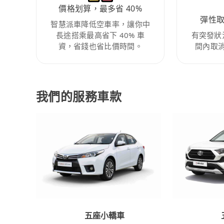
價格划算，最多省 40%
彈性
智慧派車降低空車率，讓你中
長途搭乘最高省下 40% 車
有突發狀
資，省錢也省比價時間。
間內取
我們的服務車款
五座小轎車