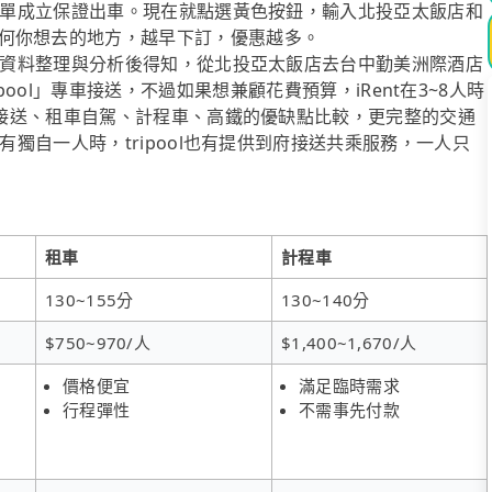
單成立保證出車。現在就點選黃色按鈕，輸入北投亞太飯店和
hung或任何你想去的地方，越早下訂，優惠越多。
資料整理與分析後得知，從北投亞太飯店去台中勤美洲際酒店
是「tripool」專車接送，不過如果想兼顧花費預算，iRent在3~8人時
接送、租車自駕、計程車、高鐵的優缺點比較，更完整的交通
獨自一人時，tripool也有提供到府接送共乘服務，一人只
租車
計程車
130~155分
130~140分
$750~970/人
$1,400~1,670/人
價格便宜
滿足臨時需求
行程彈性
不需事先付款