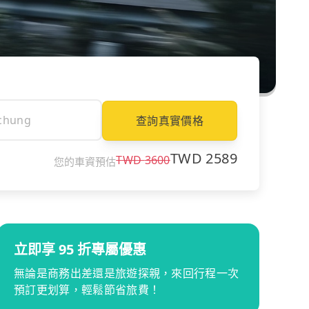
查詢真實價格
TWD
2589
TWD
3600
您的車資預估
立即享 95 折專屬優惠
無論是商務出差還是旅遊探親，來回行程一次
預訂更划算，輕鬆節省旅費！