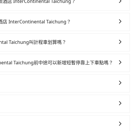
rContinental Taichung？
Continental Taichung，高鐵乘坐舒適、較貴、費時！
102班次高鐵可搭乘。假設從北投亞太飯店 (台北市北投區) 前
Continental Taichung？
元、車程約32分鐘。抵達高鐵站後，步行進站、現場購票並於
車上時不需要閉目養神（因為要自己開車），最重要的是你當
平均57分）的高鐵從台北站前往台中高鐵站，每人票價700元，
是你最便宜選擇。註冊完iRent的app後，可以每小時
黃後約花22分鐘、車費300元後，抵達台中勤美洲際酒店
tal Taichung叫計程車划算嗎？
投亞太飯店到台中勤美洲際酒店 InterContinental
西區) 的目的地。全程加上轉車時間共2小時26分鐘，假設3位同行，高鐵加
灣大車隊、Uber、Line Taxi、Yoxi等，如果在路邊攔不
（金額差異來自於平假日、車款差異、抵達目的地後多久原路返回），雖
pool並到府專車接送，則每人平均花費約860元，費時2小時6
車隊，如愛伯特交通、皇冠大車隊、優良計程車等叫車看看。
估進去，但額外的汽車保險與可能的罰單都需自付。再者，和運
外負擔70元車資，而且更會額外浪費20分鐘在轉乘與等車
nental Taichung前中途可以新增短暫停靠上下車點嗎？
如改預約tripool可省高達$2,400。綜合以上，無論在價格或
、Prius C、Vios這類乘坐體驗較差的車款，如果人數超過四位，
乘車，也可參考tripool的拼車共乘服務，最多可再節省50%
太飯店前往台中勤美洲際酒店 InterContinental
酒店 InterContinental Taichung的最佳選擇。
人租車最令人詬病的就是車況，打開車門才發現仍有上一組乘
後額外里程數5公里內加收200元。雖然可能有些路線完全順
租車都好像在開樂透一樣。另外，偶爾也會遇到明明已經預約
取額外費用是必要的補償。
車時卻偏偏找不到停車位，對於急著用車或者要載其他乘客的
低價的白牌車、私家車或野雞車在招攬生意，這不僅是違法可能被
看似方便，但實際使用時還是有其區域的限制，實際可停靠的
供任何理賠，如果又遇到心術不正的司機，其犯罪行為可能都
或者載行李時，就顯得非常不便。
險。而tripool雇用的司機、使用的車輛以及配合的車行，
您有指定車款服務的需求，可以先將您的需先提供旅步，會有
駛執照以及良民證外，車輛一定投保最高300萬乘客險。最
R或T開頭的車，就一定是違法。