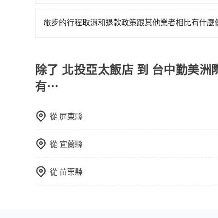
對於平常就有在使用長程專車接送服務的乘客來說，第
為司機素質比較差、車上會有煙味、或者車齡過大，但
旅步的行程取消和退款政策跟其他業者相比有什麼
顧客評分較低的司機，且車輛均要求5年內新車，
當您需要取消旅行行程時，旅步提供比其他業者更
口罩。tripool之所以能將價格壓在市價7~8折
車前一天的凌晨六點前完成取消訂單作業，旅步就
也就是提高俗稱「回頭車」的比例。這不僅體現在
時也確保乘客的權益。
除了 北投亞太飯店 到 台中勤美洲際酒店 I
能用更少的司機來服務更多的旅客，意味著使用到
反應在服務品質的控管會更佳。但tripool網站
有⋯
午以前均可全額取消退費，如已經決定好要從北投亞太飯店去台
請儘早下訂以把握最划算的價格。
從
屏東縣
從
宜蘭縣
從
苗栗縣