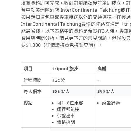
填寫資料即可完成，收到訂單編號後訂單即成立，訂
台中勤美洲際酒店 InterContinental Taic
如果想知道包車或專車接送以外的交通選擇，在經過
InterContinental Taichung最快的陸路交通
能最省錢。以下表格中的資料是預設在3人時，專車
費用與時間分析，請見更下方的常見問題。但假設只有
要$1,300（詳情請按黃色按鈕查詢）。
項目
tripool 旅步
高鐵
行程時間
125分
-
每人價格
$860/人
$930/人
優點
可1~8位乘客
乘坐舒適
哪裡都能接
保證出車
價格透明