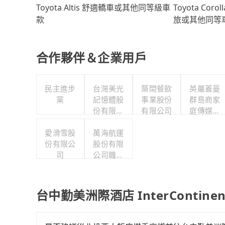
Toyota Coro
Toyota Altis 舒適轎車或其他同等級車
旅或其他同等
款
合作夥伴＆企業用戶
民主進步
台灣美光
築間餐飲
英屬蓋曼
黨
記憶體股
事業股份
群島商家
份有限公
有限公司
庭傳媒股
司
份有限公
愛滑雪股
萬海航運
司城邦分
份有限公
股份有限
公司
司
公司職工
福利委員
會
台中勤美洲際酒店 InterContinen