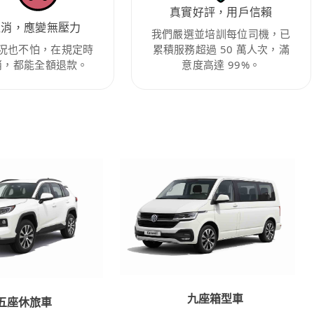
真實好評，用戶信賴
取消，應變無壓力
我們嚴選並培訓每位司機，已
況也不怕，在規定時
累積服務超過 50 萬人次，滿
消，都能全額退款。
意度高達 99%。
九座箱型車
五座休旅車