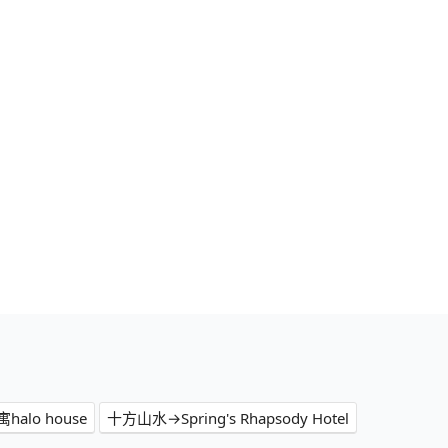
alo house
十方山水→Spring's Rhapsody Hotel