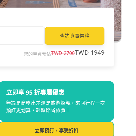
查詢真實價格
TWD
1949
TWD
2700
您的車資預估
立即享 95 折專屬優惠
無論是商務出差還是旅遊探親，來回行程一次
預訂更划算，輕鬆節省旅費！
立即預訂，享受折扣