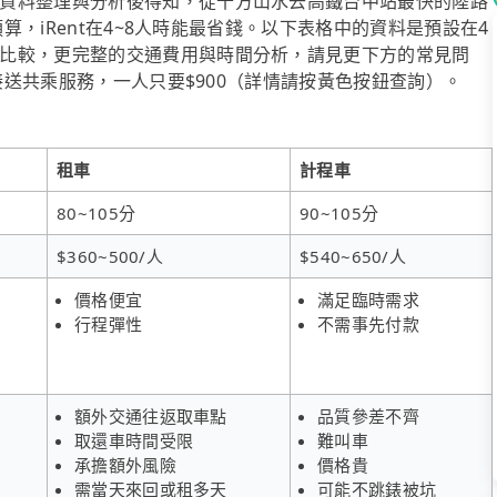
資料整理與分析後得知，從十方山水去高鐵台中站最快的陸路
預算，iRent在4~8人時能最省錢。以下表格中的資料是預設在4
比較，更完整的交通費用與時間分析，請見更下方的常見問
府接送共乘服務，一人只要$900（詳情請按黃色按鈕查詢）。
租車
計程車
80~105分
90~105分
$360~500/人
$540~650/人
價格便宜
滿足臨時需求
行程彈性
不需事先付款
額外交通往返取車點
品質參差不齊
取還車時間受限
難叫車
承擔額外風險
價格貴
需當天來回或租多天
可能不跳錶被坑