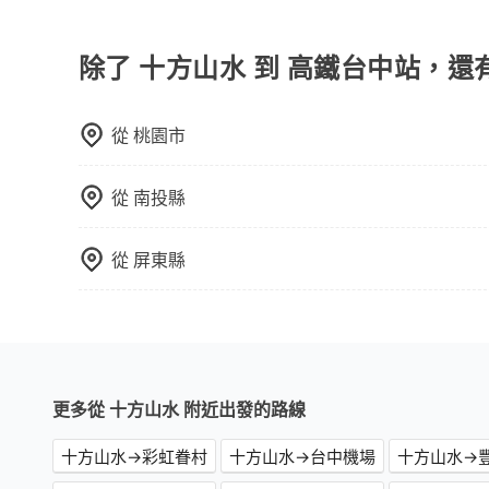
當您預約旅步的「單程專車」，如果需要在途中加點
郊區，我們都可以為您提供最佳的旅遊體驗。所以，如
里內，需額外支付 200 元，且每個點最多停留 
值得信任的不二選擇！
擇「計時包車」，中途需要加點停靠，則不需要額
除了 十方山水 到 高鐵台中站，還
從
桃園市
從
南投縣
從
屏東縣
更多從 十方山水 附近出發的路線
十方山水→彩虹眷村
十方山水→台中機場
十方山水→豐邑逢