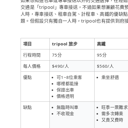
如果想知道包車或專車接送以外的交通選擇，在經過
交通是「tripool」專車接送，不過如果想兼顧花費
人時，專車接送、租車自駕、計程車、高鐵的優缺點
題。但假設只有獨自一人時，tripool也有提供到
項目
tripool 旅步
高鐵
行程時間
75分
95分
每人價格
$490/人
$560/人
優點
可1~8位乘客
乘坐舒適
哪裡都能接
保證出車
價格透明
缺點
無臨時叫車
旺季一票難求
不收現金
需多次轉乘
又貴又費時