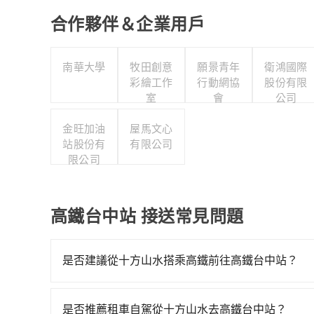
合作夥伴＆企業用戶
南華大學
牧田創意
願景青年
衛鴻國際
彩繪工作
行動網協
股份有限
室
會
公司
金旺加油
屋馬文心
站股份有
有限公司
限公司
高鐵台中站 接送常見問題
是否建議從十方山水搭乘高鐵前往高鐵台中站？
若要從十方山水搭高鐵前往高鐵台中站，高鐵較貴、
一直到23:27，嘉義-台中一天最多有60班次高鐵
是否推薦租車自駕從十方山水去高鐵台中站？