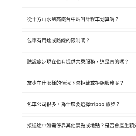
站，叫一輛計程車花費約700元、車程約41分鐘
如果你有台灣駕照且對自己駕駛技術有信心，且在
分鐘，再乘坐22~35分鐘（平均28分）的高鐵從
天就要來回，那在嘉義路邊可隨租隨借的iRent應該
程加上轉車時間共1小時34分鐘，假設4位同行，
從十方山水到高鐵台中站叫計程車划算嗎？
$115~205承租小轎車，每公里再額外加收$3.2，
的計程車僅有300多輛，計程車的密度為雙北的0.
如選擇小黃直達，在嘉義可以透過app叫車的有5568
異來自於平假日、車款差異、抵達目的地後多久原路
縱使幸運攔到一輛小黃了，嘉義縣少部分小黃司機
元間，但如改預約tripool可省高達$700。但
估進去，但額外的汽車保險與可能的罰單都需自付。再者
全程使用tripool並到府專車接送，則每人平均花
包車有用途或路線的限制嗎？
計程車約330輛，計程車密度為雙北的0.4%，也
Yaris、Prius C、Vios這類乘坐體驗較差
不僅每人至少額外負擔70元車資，而且更會額外浪費2
不管是從十方山水前往高鐵台中站或是全台灣任何
上嘉義縣有些計程車司機不按錶計費，約有47%會
擇，而且無人租車最令人詬病的就是車況，打開車
果你是三人以下要乘車，也可參考tripool的拼車
墓、包車旅遊、參加喜宴/喪禮、就醫回診、登山
以上，無論在價格或服務品質上，tripool都是
理，每一次租車都好像在開樂透一樣。另外，偶爾
聽說旅步現在也有提供共乘服務，這是真的嗎？
疫、預約叫車、機場接送、定期洗腎、包月上下班，或
又或者要還車時卻偏偏找不到停車位，對於急著用
是的！除了原有的專車接送外，旅步在2024年更
天下午五點以前完成預約，隔天保證出車。如需公
邊隨租隨還看似方便，但實際使用時還是有其區域
到府接送，機場、通勤共乘、大型活動接送都適合
子收據。
旅步在什麼樣的情況下會拒載或拒絕服務呢？
遇到下雨天或者載行李時，就顯得非常不便。
當您使用 tripool 旅步乘車日期當天，若發生以下
訂購時填寫的數量。請務必確實填寫當日實際攜帶的
包車公司很多，為什麼要選擇tripool旅步？
同行，卻無自備或加購兒童座椅。提醒您，為了保
旅步提供多種車型，從轎車、休旅車到九人座，讓
須乘坐兒童座椅。 3) 搭乘寵物友善專車卻沒有
途安全無憂，我們的司機都是專業且可靠的職業駕
接送途中如需停靠其他景點或地點？是否會產生額
費用，且還提供優於其他業者更彈性的取消政策，