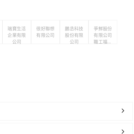
瑞寶生活
很好聯想
鵬丞科技
爭鮮股份
企業有限
有限公司
股份有限
有限公司
公司
公司
職工福利
委員會
費時、轉車麻煩，且難叫計程車前往高鐵站！從最早06:21
可搭乘。假設從十方山水 (嘉義縣番路鄉) 前往最靠近的嘉義高鐵