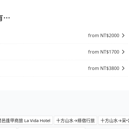
停靠，您可以參考我們的「加點服務」，每個點距離在 5 公
果您正在尋找一家可靠的包車公司，tripool旅步絕對是您
5 分鐘。加點費用可以在乘車當天下車前給司機現付。如果您選
外支付費用。
有⋯
from NT$
2000
from NT$
1700
from NT$
3800
甲商旅 La Vida Hotel
十方山水→綠宿行旅
十方山水→采•寓h