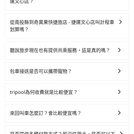
運文心店？
如果你有台灣駕照且對自己駕駛技術有信心，且在車上
時不需要閉目養神（因為要自己開車），最重要的是你
從南投縣到奇異果快捷旅店 - 捷運文心店叫計程車
當天就要來回，那在南投路邊可隨租隨借的iRent應該是
划算嗎？
你最便宜選擇。註冊完iRent的app後，可以每小時
如選擇小黃直達，在南投可以透過app叫車的有55688台
$115~205承租小轎車，每公里再額外加收$3.2，從南投
灣大車隊和Yoxi，如果在路邊攔不到車，也可考慮打電
縣（魚池鄉）到奇異果快捷旅店 - 捷運文心店的花費預
聽說旅步現在也有提供共乘服務，這是真的嗎？
話至日月星光計程車等叫車看看。依照里程跳錶計算，
估為$1,200~1,700（金額差異來自於平假日、車款差
是的！除了原有的專車接送外，旅步在2024年更上架了
價格約為1,900~2,900元間，但如改預約tripool可省高
異、抵達目的地後多久原路返回），雖已將eTag和可能
保證出車的共乘服務，不用再擔心人少不成團問題，還
達$1,100。但如果你無法提前預約，或偏好臨時叫車，
的每小時40元路邊停車費用預估進去，但額外的汽車保
包車接送是否可以攜帶寵物？
能到府接送，機場、通勤共乘、大型活動接送都適合！
那要注意南投縣僅有合法計程車約340輛，計程車密度為
險與可能的罰單都需自付。再者，和運的iRent只提供最
可以的，tripool 旅步提供「寵物友善車」服務，只要在
雙北的0.2%，也就是說要臨時叫到小黃的難度是台北或
基本的車型，如Toyota Yaris、Prius C、Vios這類乘坐
預定時特別勾選，是可以讓置入提籠或提袋內的中小型
新北的500倍之多。再加上南投縣有些計程車司機不按錶
tripool為何收費就是比較便宜？
體驗較差的車款，如果人數超過四位，更是沒有較大的
寵物同行。且為了行程安全，請勿將寵物抱出來或置於
計費，約有58%會採現場議價，建議最好先上網預約，
七人座或九人座可供選擇，而且無人租車最令人詬病的
對於平常就有在使用長程專車接送服務的乘客來說，第
座椅上，以確保行程順利進行。
以免當場被坑受騙。綜合以上，無論在價格或服務品質
就是車況，打開車門才發現仍有上一組乘客遺留的垃圾
一次使用tripool的會擔心價格比市價便宜不少，是不是
來回叫車怎麼訂？會比較便宜嗎？
上，tripool都是你從南投縣到奇異果快捷旅店 - 捷運文
或者撞凹的車門仍未被修理，每一次租車都好像在開樂
因為司機素質比較差、車上會有煙味、或者車齡過大，
心店的最佳選擇。
透一樣。另外，偶爾也會遇到明明已經預約了時間但上
為了乘客未來可能的訂單修改或取消，每筆訂單只含一
但事實恰恰相反。tripool不僅有嚴密的篩選機制，定期
一位用戶卻遲遲尚未歸還，又或者要還車時卻偏偏找不
趟車的資訊，所以如果需要來回叫車，請分兩筆訂單預
淘汰顧客評分較低的司機，且車輛均要求5年內新車，司