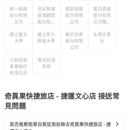
統一超商
世紀智庫
緯創資通
雷亞遊戲
股份有限
管理顧問
股份有限
股份有限
公司
股份有限
公司
公司職工
公司
福利委員
國立臺北
國立彰化
維尼投資
永想企業
會
大學
師範大學
股份有限
社
公司
江財投資
喬治狀潢
事業股份
有限
有限公司
奇異果快捷旅店 - 捷運文心店 接送常
見問題
是否推薦租車自駕從南投縣去奇異果快捷旅店 - 捷