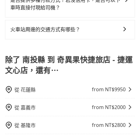
是否提供多種付款方式？若沒信用卡，是否可以下
到停車位，對於急著用車或者要載其他乘客的人來說就
定。至於價格已經市場最優惠，並無特別針對來回車趟
機也絕對不會在車內吸煙，於新冠肺炎期間也絕對全程
車時直接付現給司機？
有不小的風險。最後，雖然路邊隨租隨還看似方便，但
做額外折扣，但如果手上有優惠代碼，歡迎直接使用，
配戴口罩。tripool之所以能將價格壓在市價7~8折的主
實際使用時還是有其區域的限制，實際可停靠的地點與
目前旅步提供多種付款方式可供選擇，包括線上刷卡
不限單程或來回。
因來自於自行研發的AI車輛調度演算法，能有效降低空
你的上下車地點仍有段距離，在遇到下雨天或者載行李
(VISA/MasterCard/JCB)、簽帳卡 (金融信用卡) 和
車率，也就是提高俗稱「回頭車」的比例。這不僅體現
火車站周邊的交通方式有哪些？
時，就顯得非常不便。
AFTEE 先享受後付款等。若您沒有信用卡，建議可以使
在成本的控制，更是在傳統旺季（年假、端午、中秋、
火車站通常是城市的交通樞紐，以下是火車站常見交通
用 AFTEE 的服務，您可以在訂單成立後的14天內到超商
雙十等）能用更少的司機來服務更多的旅客，意味著使
方式： 公車或客運：乘坐公車或客運到達或離開火車
櫃檯繳費，或者利用 ATM 完成匯款。
用到不熟悉的司機或者轉單給其他車行的情況比同行更
站，相對便宜經濟。 計程車：乘坐計程車到達或離開火
除了 南投縣 到 奇異果快捷旅店 - 捷運
低，如此便反應在服務品質的控管會更佳。但tripool網
車站，方便快捷但昂貴。 捷運/輕軌：通過捷運或輕軌到
站上的價格是動態的，一般來說越早預訂價格越優，且
文心店，還有⋯
達或離開火車站，快捷便利。 包車：預定包車到達或離
保證前一天中午以前均可全額取消退費，如已經決定好
開火車站，是最便利的，無需與人共乘、快速抵達。
要從南投縣去奇異果快捷旅店 - 捷運文心店，請儘早下
訂以把握最划算的價格。
from NT$
9950
從
花蓮縣
from NT$
2000
從
嘉義市
from NT$
2800
從
基隆市