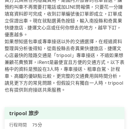
費方式與無任何隱藏費用，是國內外旅客的包車首選，讓
預約叫車不再需要打電話或加LINE問報價，只要花一分鐘
填寫資料即可完成，收到訂單編號後訂單即成立，訂單成
立保證出車。現在就點選黃色按鈕，輸入南投縣和奇異果
快捷旅店 - 捷運文心店或任何你想去的地方，越早下訂，
優惠越多。
如果想知道包車或專車接送以外的交通選擇，在經過資料
整理與分析後得知，從南投縣去奇異果快捷旅店 - 捷運文
心店最快的陸路交通是「tripool」專車接送，不過如果想
兼顧花費預算，iRent是最便宜且方便的交通方式。以下表
格中的資料是預設在3人時，專車接送、租車自駕、計程
車、高鐵的優缺點比較，更完整的交通費用與時間分析，
請見更下方的常見問題。但假設只有獨自一人時，tripool
也有提供到府接送共乘服務。
tripool 旅步
行程時間
75分