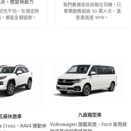
取消，應變無壓力
我們嚴選並培訓每位司機，已
況也不怕，在規定時
累積服務超過 50 萬人次，滿
消，都能全額退款。
意度高達 99%。
九座箱型車
五座休旅車
Volkswagen 旗艦商旅、Ford 家用商
lla Cross、RAV4 運動休