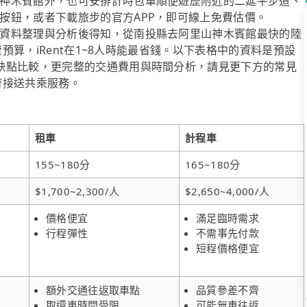
神木賓館外，也可安排計時包車順便遊歷附近的二延平步道、
按鈕，或者下載旅步的官方APP，即可線上免費估價。
資料整理與分析後得知，從南投縣去阿里山神木賓館最快的陸
費預算，iRent在1~8人時能最省錢。以下表格中的資料是預設
缺點比較，更完整的交通費用與時間分析，請見更下方的常見
到府接送共乘服務。
租車
計程車
155~180分
165~180分
$1,700~2,300/人
$2,650~4,000/人
價格便宜
滿足臨時需求
行程彈性
不需事先付款
短程價格便宜
額外交通往返取車點
品質參差不齊
取還車時間受限
可能無車往返