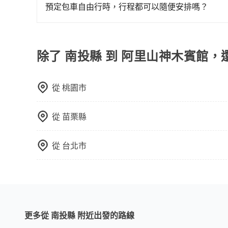
booking@tripool.app聯繫我們，將有專人
預定包車自由行時，行程都可以隨便安排嗎？
只要不超出您選用的用車時間及行程總公里數，且行
的需求安排的。
除了 南投縣 到 阿里山神木賓館，
從
桃園市
從
苗栗縣
從
台北市
更多從 南投縣 附近出發的路線