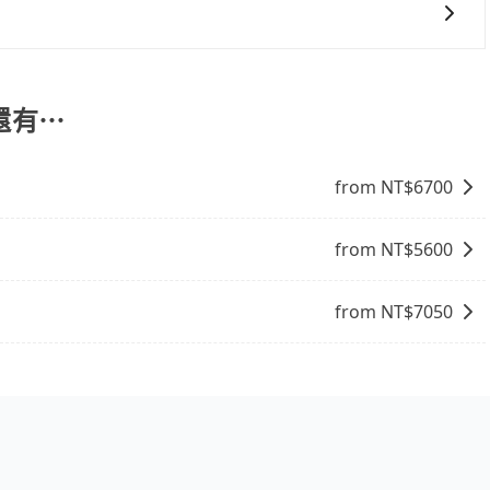
協助回覆確認是否能協助安排。
程沒有到達海拔1500公里以上的山區，行程都是可以依照您
還有⋯
from NT$
6700
from NT$
5600
from NT$
7050