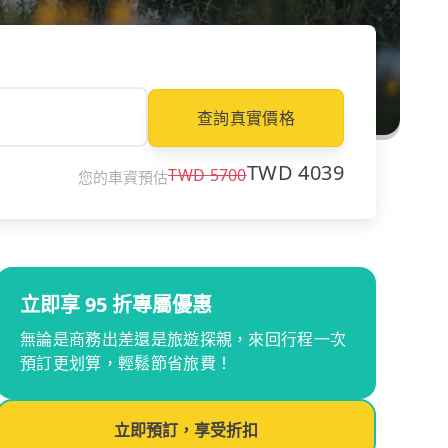
查詢真實價格
TWD
4039
TWD
5700
您的車資預估
立即享 95 折專屬優惠
無論是商務出差還是旅遊探親，來回行程一次
預訂更划算，輕鬆節省旅費！
立即預訂，享受折扣