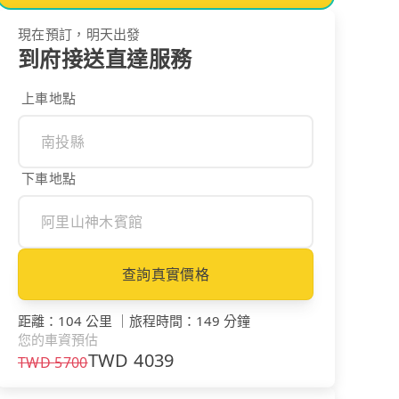
現在預訂，明天出發
到府接送直達服務
上車地點
下車地點
查詢真實價格
距離
：
104 公里
｜
旅程時間
：
149 分鐘
您的車資預估
TWD
4039
TWD
5700