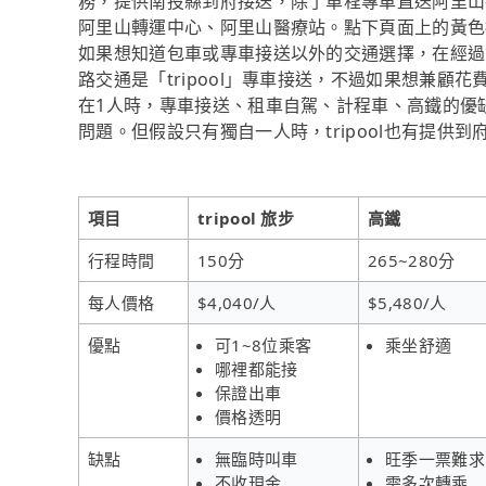
務，提供南投縣到府接送，除了單程專車直送阿里山
阿里山轉運中心、阿里山醫療站。點下頁面上的黃色
如果想知道包車或專車接送以外的交通選擇，在經過
路交通是「tripool」專車接送，不過如果想兼顧花
在1人時，專車接送、租車自駕、計程車、高鐵的優
問題。但假設只有獨自一人時，tripool也有提供
項目
tripool 旅步
高鐵
行程時間
150分
265~280分
每人價格
$4,040/人
$5,480/人
優點
可1~8位乘客
乘坐舒適
哪裡都能接
保證出車
價格透明
缺點
無臨時叫車
旺季一票難求
不收現金
需多次轉乘