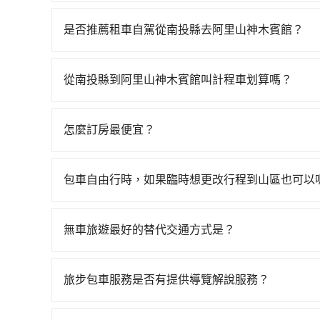
若要從南投縣搭高鐵前往阿里山神木賓館，高鐵較貴
23:07，台中-嘉義一天最多有60班次高鐵可搭
是否推薦租車自駕從南投縣去阿里山神木賓館？
花費約2,500元、車程約70分鐘。抵達高鐵站後
如果你有台灣駕照且對自己駕駛技術有信心，且在
22~37分鐘（平均29分）的高鐵從台中站前往嘉
天就要來回，那在南投路邊可隨租隨借的iRent應該
計程車，搭上小黃後約花145分鐘、車費2,600元
從南投縣到阿里山神木賓館叫計程車划算嗎？
$115~205承租小轎車，每公里再額外加收$3.
上轉車時間共4小時26分鐘，假設一人獨行，交通費
如選擇小黃直達，在南投可以透過app叫車的有556
$1,700~2,300（金額差異來自於平假日、車款
輛，計程車的密度為雙北的0.2%，換句話說，臨時
話至日月星光計程車等叫車看看。依照里程跳錶計算，價
時40元路邊停車費用預估進去，但額外的汽車保險與
黃了，南投縣少部分小黃司機不按表收費，看乘客是外
怎麼訂房最便宜？
約340輛，計程車密度為雙北的0.2%，也就是說
車型，如Toyota Yaris、Prius C、Vio
府專車接送，則僅需花費約4,040元，費時2小時2
現在旅客預訂飯店已經很少透過旅行社，大多是透過OTA (
隔天也要原路返回，嘉義縣阿里山鄉的計程車也不
或九人座可供選擇，而且無人租車最令人詬病的就
元車資，而且更會額外浪費117分鐘在轉乘與等車上，
區、價位、人數、特殊需求來搜尋適合的旅店與房型
機不按錶計費，約有58%會採現場議價，建議最好
的車門仍未被修理，每一次租車都好像在開樂透一
包車自由行時，如果臨時想更改行程到山區也可以
或者使用特定的信用卡，還可以累積點數做現金回
館的跳表小黃可能較為便宜，但當你們人數超過四位時
遲遲尚未歸還，又或者要還車時卻偏偏找不到停車
可以的，當您的旅程需要穿越山區或是高海拔地區時
Booking.com、Agoda.com、Hotels.com
座廂型車最高可省$600。
險。最後，雖然路邊隨租隨還看似方便，但實際使
額外的費用收取。但是，這些費用會在您下訂單後
就完成，事先不用電話確認空房，事後也不用告知
無車旅遊最好的替代交通方式是？
點仍有段距離，在遇到下雨天或者載行李時，就顯
會透過Email的方式向您說明收費細節，讓您能更
的飯店，有可能再多平台同時上架而發生超賣的現
如果您沒有車，想要出門旅遊，最好的替代交通方
選擇評分高、評論多的飯店，不然就是還要再人工
車、捷運、客運等，或者考慮租車。如果您想要更
打電話問的價格可能比民宿訂房網來得便宜，但缺
旅步包車服務是否有提供導覽解說服務？
務，由專人到府接送，讓您更加輕鬆自在。
這些瑣碎的事，台灣本土的AsiaYo或者國際Airbn
抱歉！目前旅步的包車服務暫無提供導覽服務，如