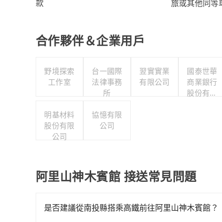
旅或其他同等
款
合作夥伴＆企業用戶
野境探索
台一國際
翌實實業
國泰世華
工作室
法律事務
有限公司
商業銀行
所
股份有限
公司
明基材料
協憶有限
股份有限
公司
公司
阿里山神木賓館 接送常見問題
是否建議從南投縣搭乘高鐵前往阿里山神木賓館？