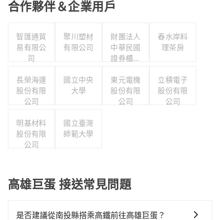
合作夥伴＆企業用戶
智匯通貿
聚川塑材
財團法人
春水岸料
易有限公
有限公司
中華民國
理茶房
司
證券櫃檯
買賣中心
長榮海運
國立中央
東元電機
立積電子
股份有限
大學
股份有限
股份有限
公司
公司
公司
明基材料
國立臺灣
股份有限
師範大學
公司
高雄巨蛋 接送常見問題
是否建議從南投縣搭乘高鐵前往高雄巨蛋？