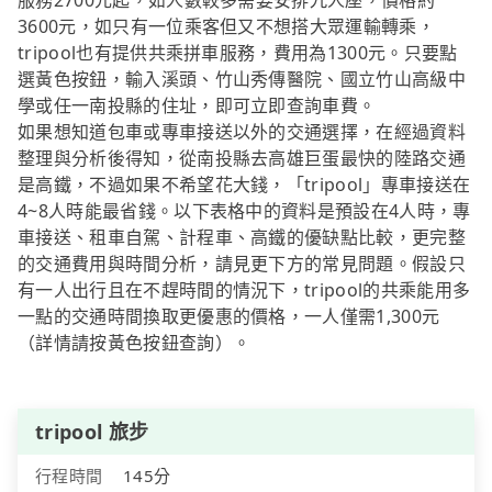
服務2700元起，如人數較多需要安排九人座，價格約
3600元，如只有一位乘客但又不想搭大眾運輸轉乘，
tripool也有提供共乘拼車服務，費用為1300元。只要點
選黃色按鈕，輸入溪頭、竹山秀傳醫院、國立竹山高級中
學或任一南投縣的住址，即可立即查詢車費。
如果想知道包車或專車接送以外的交通選擇，在經過資料
整理與分析後得知，從南投縣去高雄巨蛋最快的陸路交通
是高鐵，不過如果不希望花大錢，「tripool」專車接送在
4~8人時能最省錢。以下表格中的資料是預設在4人時，專
車接送、租車自駕、計程車、高鐵的優缺點比較，更完整
的交通費用與時間分析，請見更下方的常見問題。假設只
有一人出行且在不趕時間的情況下，tripool的共乘能用多
一點的交通時間換取更優惠的價格，一人僅需1,300元
（詳情請按黃色按鈕查詢）。
tripool 旅步
行程時間
145分