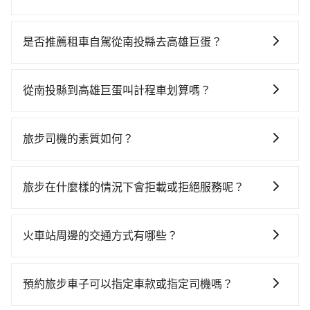
若要從南投縣搭高鐵前往高雄巨蛋，高鐵乘坐舒適、省
時、較貴，且難叫計程車前往高鐵站！不過從最早一班
是否推薦租車自駕從南投縣去高雄巨蛋？
車06:36到末班車23:01，彰化-左營一天最多僅27班次，
雖然從南投縣到高雄巨蛋可以選擇租車自駕，但花費可
如果行程緊湊或趕不上末班車，那就該考慮預約專車接
能不小。租車公司一般以天為單位計費，小轎車如
送。假設從南投縣竹山鎮前往最靠近的彰化高鐵站，叫
從南投縣到高雄巨蛋叫計程車划算嗎？
Toyota Yaris、Nissan Kicks，一天租金$1,500起，九
一輛計程車花費約600元、車程約35分鐘。抵達高鐵站
如選擇小黃直達，在南投可以透過app叫車的有55688台
人座如Hyundai Staria或Volkswagen T6，一天租金約
後，步行進站、現場購票並於月台排隊的時間約15分
灣大車隊和Yoxi，如果在路邊攔不到車，也可考慮打電
$4,500，油錢（每公里約3元）、eTag（每公里約1
鐘，再乘坐53~55分鐘（平均55分）的高鐵從彰化站前
旅步司機的素質如何？
話至附近的計程車隊，如連成計程車、全成計程車、竹
元）、路邊停車（每小時約40元）、保險費、罰單另
往左營高鐵站，每人票價670元，再用10分鐘出站，最
旅步的每位司機都經過車隊的嚴格審核才能加入服務，
山計程汽車行等叫車看看。依照里程跳錶計算，價格約
計。如果每日行駛里程超過200~400公里，還會額外加
後再根據距離的遠近或者天候狀況，決定是步行一段路
同時，旅步也會詳細記錄每位司機每次服務的狀況以及
為5,200~6,200元間，但如改預約tripool可省高達
收100~2,000元不等的超里程費用。由於絕大多數的租
旅步在什麼樣的情況下會拒載或拒絕服務呢？
或者搭乘公車抵達最終的目的地。全程加上轉車時間共1
客戶的評價，這些資訊將被用作後續的司機教育參考。
$3,500。但如果你無法提前預約，或偏好臨時叫車，那
車公司都沒法提供甲租乙還的服務，所以要不當天就需
小時53分鐘，假設4位同行，高鐵加轉乘之平均每人花費
當您使用 tripool 旅步乘車日期當天，若發生以下 3 項
要注意南投縣僅有合法計程車約340輛，計程車密度為雙
往返南投縣與高雄巨蛋，不然就是需要一次租用多天，
為820元。不過南投縣領有合法執照的計程車僅有300多
原因，司機有權拒絕服務： 1) 當日搭車人數或行李超過
北的0.2%，也就是說要臨時叫到小黃的難度是台北或新
火車站周邊的交通方式有哪些？
如此預計小轎車的花費至少$3,400、九人座$6,400起。
輛，計程車的密度為雙北的0.2%，換句話說，臨時要叫
訂購時填寫的數量。請務必確實填寫當日實際攜帶的行
北的500倍之多。再加上南投縣有些計程車司機不按錶計
透過app預約tripool的單程專車接送才是前往最便宜方
小黃的難度是雙北大城市的500倍。縱使幸運攔到一輛小
火車站通常是城市的交通樞紐，以下是火車站常見交通
李及乘坐的總人數，包含成人及兒童／嬰幼兒。 2) 孩童
費，約有58%會採現場議價，建議最好先上網預約，以
便的選擇。
黃了，南投縣少部分小黃司機不按表收費，看乘客是外
方式： 公車或客運：乘坐公車或客運到達或離開火車
同行，卻無自備或加購兒童座椅。提醒您，為了保護孩
預約旅步車子可以指定車款或指定司機嗎？
免當場被坑受騙。綜合以上，無論在價格或服務品質
地人便漫天喊價或恣意繞路。但如果全程使用tripool並
站，相對便宜經濟。 計程車：乘坐計程車到達或離開火
童的安全，依道路交通安全規則規定，四歲以下的孩童
上，tripool都是你從南投縣到高雄巨蛋的最佳選擇。
到府專車接送，則每人平均花費約680元，費時2小時27