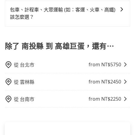
可以的，目前預定時旅步僅提供車型選擇，無法指定車
車站，方便快捷但昂貴。 捷運/輕軌：通過捷運或輕軌到
必須乘坐兒童座椅。 3) 搭乘寵物友善專車卻沒有裝籠。
分鐘。長距離移動確實搭乘高鐵可以比坐車快，但卻要
款及司機服務。但如果您有特別需求，可透過電子郵件
達或離開火車站，快捷便利。 包車：預定包車到達或離
避免影響行車安全，請您務將寵物置入提籠或提袋內。
包車、計程車、大眾運輸 (如：客運、火車、高鐵)
額外支出約560元的交通費，所以對於不是這麼趕時間的
booking@tripool.app聯繫我們，將有專人協助回覆確
開火車站，是最便利的，無需與人共乘、快速抵達。
該怎麼選？
人來說，預約tripool還是比較划算的。如果你是三人以
認是否能協助安排。。
下要乘車，也可參考tripool的拼車共乘服務，最多可再
在選擇交通方式時，您可依下列建議的考慮因素做選
節省50%的交通費用。
擇： 預算：不同交通工具價格不同，可先確定您的預
算。計程車最貴，而大眾運輸通常較便宜。 行程：需多
除了 南投縣 到 高雄巨蛋，還有⋯
點停留的行程建議可選可客製化行程的包車，如果時間
比較寬鬆且不介意耗時轉乘可選大眾運輸或較貴的計程
from NT$
5750
從
台北市
車。 旅行人數：人數多時包車較方便舒適且每個人攤提
下來的車資也比較便宜，人數少可搭乘大眾運輸或計程
車。 時間：需在特定時間到達目的地可選包車或計程
from NT$
2450
從
雲林縣
車，不趕時間即可選用大眾運輸。 便利性：需要便利性
和方便性可選包車和計程車，喜歡探險和體驗當地文化
from NT$
2250
從
台南市
則可搭乘大眾運輸。