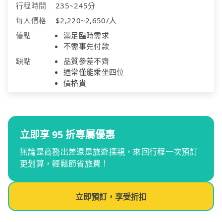
行程時間
235~245分
每人價格
$2,220~2,650/人
優點
滿足臨時需求
不需事先付款
缺點
品質參差不齊
通常僅能乘坐四位
價格貴
立即享 95 折專屬優惠
無論是商務出差還是旅遊探親，來回行程一次預訂
更划算，輕鬆節省旅費！
立即預訂，享受折扣