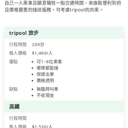
自己一人乘車且願意犧牲一點交通時間，來換取便利到府
且價格實惠的接送服務，可考慮tripool的共乘。
tripool 旅步
行程時間
230分
每人價格
$1,460/人
優點
可1~8位乘客
哪裡都能接
保證出車
價格透明
缺點
無臨時叫車
不收現金
高鐵
行程時間
每人價格
$1,530/人