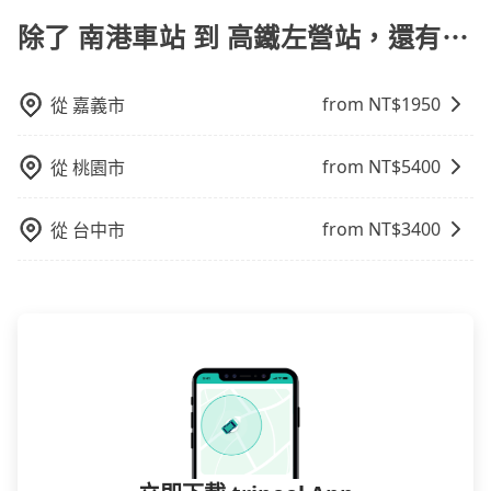
原因，司機有權拒絕服務： 1) 當日搭車人數或行李超過
無隱藏費用，且還提供優於其他業者更彈性的取消政
線和里程來計算費用。這種服務通常適用於單程或從一
可能遭遇各種莫名理由而被額外收費，風險可謂不小。
訂購時填寫的數量。請務必確實填寫當日實際攜帶的行
除了 南港車站 到 高鐵左營站，還有⋯
策，讓您在規劃行程時能更無後顧之憂。無論您是要前
個城市到另一個城市的長途包車。
李及乘坐的總人數，包含成人及兒童／嬰幼兒。 2) 孩童
往市區還是郊區，我們都可以為您提供最佳的旅遊體
同行，卻無自備或加購兒童座椅。提醒您，為了保護孩
驗。所以，如果您正在尋找一家可靠的包車公司，
from NT$
1950
從
嘉義市
童的安全，依道路交通安全規則規定，四歲以下的孩童
tripool旅步絕對是您值得信任的不二選擇！
必須乘坐兒童座椅。 3) 搭乘寵物友善專車卻沒有裝籠。
避免影響行車安全，請您務將寵物置入提籠或提袋內。
from NT$
5400
從
桃園市
from NT$
3400
從
台中市