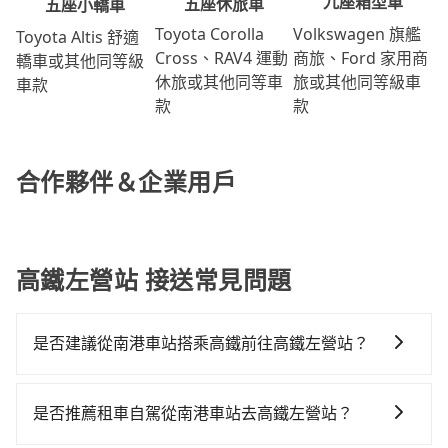
九座箱型車
五座休旅車
五座小轎車
Volkswagen 旗艦
Toyota Corolla
Toyota Altis 舒適
商旅、Ford 家用商
Cross、RAV4 運動
轎車或其他同等級
旅或其他同等級車
休旅或其他同等車
車款
款
款
合作夥伴＆企業用戶
高鐵左營站 接送常見問題
是否建議從南港車站搭乘高鐵前往高鐵左營站？
若要從南港車站搭高鐵前往高鐵左營站，高鐵乘坐舒
適、省時、較貴！從最早06:15一直到22:05，南港-左營
是否推薦租車自駕從南港車站去高鐵左營站？
一天最多有87班次高鐵可搭乘。假設從南港車站 (台北市