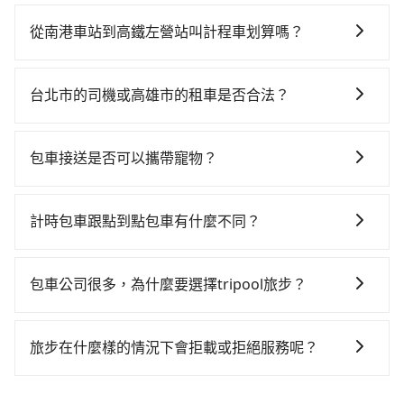
如你有駕照又不排斥自駕，且又不需要利用移動的時間
南港區) 出發，步行進入高鐵站約10分鐘，現場買票或月
在車上休息，那在南港車站所在的台北市南港區有約10
台等車時間約10分鐘，再乘坐105~145分鐘（平均125
從南港車站到高鐵左營站叫計程車划算嗎？
間租車車行，比方說大豐國際租賃、好爸爸無障礙爬梯
分）的高鐵從南港站前往左營高鐵站，每人票價1,530
如選擇小黃直達，在台北可以透過app叫車的有55688台
機接送、大中華國際租賃。一般租車以天為單位，小轎
元，再用10分鐘出站。全程加上轉車時間共2小時35分
灣大車隊、Uber、Line Taxi、Yoxi等，如果在路邊攔不
車如Toyota Altis、Nissan Tiida，一天租金約$1,500，
鐘，假設4位同行，高鐵加轉乘之平均每人花費為1,530
台北市的司機或高雄市的租車是否合法？
到車，也可考慮打電話至南港車站附近的計程車隊，如
九人座如Hyundai Starex或Volkswagen T5，一天
元。但如果全程使用tripool並到府專車接送，則每人平
許多的Line群組或Facebook社團裡，有很多低價的白牌
志陽計程車、七星富貴計程表行等叫車看看。依照里程
$4,500起，油錢（每公里約3元）、eTag（每公里約1
均花費約1,460元，費時3小時48分鐘。長距離移動確實
車、私家車或野雞車在招攬生意，這不僅是違法可能被
跳錶計算，價格約為8,865~10,600元間，但如改預約
元）、路邊停車（每小時約40元）、保險費、罰單另計
包車接送是否可以攜帶寵物？
搭乘高鐵可以比坐車快，但卻要額外支出約280元的交通
警察臨檢並趕下車，出意外後保險公司更是不會提供任
tripool可省高達$4,800。綜合以上，無論在價格或服務
多數租車合約上都會載明每日里程限定200~400公里，
費，所以對於不是這麼趕時間的人來說，預約tripool還
可以的，tripool 旅步提供「寵物友善車」服務，只要在
何理賠，如果又遇到心術不正的司機，其犯罪行為可能
品質上，tripool都是你從南港車站到高鐵左營站的最佳
超過還會額外加收100~2,000元不等的費用。由於絕大
是比較划算的。如果你是三人以下要乘車，也可參考
預定時特別勾選，是可以讓置入提籠或提袋內的中小型
都無法監控或追查。最好別為了省小錢而冒上不必要的
選擇。
計時包車跟點到點包車有什麼不同？
多數的租車公司都沒有提供甲租乙還的服務，假設你當
tripool的拼車共乘服務，最多可再節省50%的交通費
寵物同行。且為了行程安全，請勿將寵物抱出來或置於
風險。而tripool雇用的司機、使用的車輛以及配合的車
天就往返南港車站與高鐵左營站，預計的小轎車花費為
用。
計時包車和點到點包車都是包車服務的形式，但有一些
座椅上，以確保行程順利進行。
行，一定符合台灣法律規定，除了司機擁有合法的職業
$4,600或九人座$7,600。當然這金額比搭計程車便宜，
不同之處： 計時包車：計時包車是按照用車時間來計
駕駛執照以及良民證外，車輛一定投保最高300萬乘客
包車公司很多，為什麼要選擇tripool旅步？
但如果你前往高鐵左營站是為了要搭大眾運輸再前往其
費，通常以每小時為單位，客戶可以根據自己的需要預
險。最好辨別叫的車是否合法，就看車牌的開頭，只要
他地方，那租車一整天又要停靠在車站附近繳停車費，
旅步提供多種車型，從轎車、休旅車到九人座，讓您可
定一定時間的包車服務。這種服務適用於需要在城市內
不是R或T開頭的車，就一定是違法。
就顯得非常不划算。再者，租車地點可能離南港車站還
以依照您行程人數的需求進行選擇。此外，為確保您的
多個地點間來回穿梭的客戶，例如市區觀光、商務差旅
旅步在什麼樣的情況下會拒載或拒絕服務呢？
有段路，且須配合車行營業時間做租還動作，另外承租
旅途安全無憂，我們的司機都是專業且可靠的職業駕
等。 點到點包車：點到點包車是按照里程和目的地來計
過程繁瑣，租還通常需額外花費30分鐘做簽約與車體檢
當您使用 tripool 旅步乘車日期當天，若發生以下 3 項
駛。關於價格，旅步官網可一鍵即時查價，所示價格絕
費，客戶可以預先告知出發地點A到目的地B，會根據路
查，甚至還要先自行加滿油，如遇到不肖業者，還車時