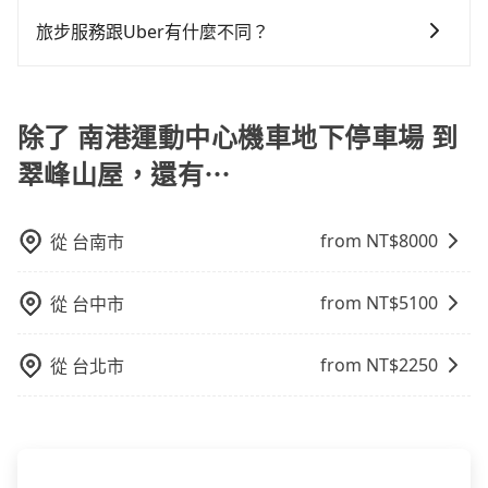
對於平常就有在使用長程專車接送服務的乘客來說，第
乘客，如果要10人以上就是營業大客車的範疇，也就是
一次使用tripool的會擔心價格比市價便宜不少，是不是
中型巴士或大型遊覽車。非法改裝的車輛，不僅與車輛
旅步服務跟Uber有什麼不同？
因為司機素質比較差、車上會有煙味、或者車齡過大，
行照不符，連司機的駕照都會不符。在路上被警察盤查
tripool 旅步具備以下特色： (1) 採事前預約制。 (2) 在
但事實恰恰相反。tripool不僅有嚴密的篩選機制，定期
請下車終止行程事小，如果發生意外，保險公司可不予
中長程提供最優惠的價格。 (3) 全台服務，不分城市與郊
淘汰顧客評分較低的司機，且車輛均要求5年內新車，司
賠償就事大了。千萬別為了省小錢而把朋友親人的安全
區。 (4) 有較為嚴謹的乘車時間與取消政策。
除了 南港運動中心機車地下停車場 到
機也絕對不會在車內吸煙，於新冠肺炎期間也絕對全程
給賭上。通常人數沒有超過10位，建議預約一台九人座
配戴口罩。tripool之所以能將價格壓在市價7~8折的主
與一台小轎車比較划算，如人數超過12位就一定是叫一
翠峰山屋，還有⋯
因來自於自行研發的AI車輛調度演算法，能有效降低空
台中巴比較方便。但也有例外，比方說有些山區或路段
車率，也就是提高俗稱「回頭車」的比例。這不僅體現
是禁止大客車通行的，建議在預定時最好先與車行或平
在成本的控制，更是在傳統旺季（年假、端午、中秋、
台確認。
from NT$
8000
從
台南市
雙十等）能用更少的司機來服務更多的旅客，意味著使
用到不熟悉的司機或者轉單給其他車行的情況比同行更
from NT$
5100
從
台中市
低，如此便反應在服務品質的控管會更佳。但tripool網
站上的價格是動態的，一般來說越早預訂價格越優，且
from NT$
2250
從
台北市
保證前一天中午以前均可全額取消退費，如已經決定好
要從南港運動中心機車地下停車場去翠峰山屋，請儘早
下訂以把握最划算的價格。