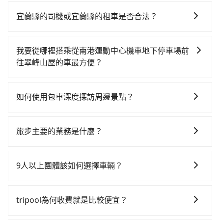
包車、計程車或白牌車。主要價格差異和優缺點如下： -
包車：優點是搭乘舒適可以根據自己的需求安排時間和
宜蘭縣的司機或宜蘭縣的租車是否合法？
地點上車較客製化。此外，司機還會提供各種旅遊建議
許多的Line群組或Facebook社團裡，有很多低價的白牌
與資訊。長途接送價格比計程車車資更優惠。 - 計程
車、私家車或野雞車在招攬生意，這不僅是違法可能被
車：優點是24小時隨叫隨到，價格按錶計費，但若遇交
我要從哪裡搭乘從南港運動中心機車地下停車場前
警察臨檢並趕下車，出意外後保險公司更是不會提供任
通塞車時亦會加收延遲費用，一般屬短程接駁為主。 -
往翠峰山屋的車最方便？
何理賠，如果又遇到心術不正的司機，其犯罪行為可能
白牌車：優點是價格相對較低，有的還可喊價。但安全
tripool提供到府專車接送服務，不論在台灣本島哪個角
都無法監控或追查。最好別為了省小錢而冒上不必要的
性和服務質量無法保障，需要自行承擔風險，遇到狀況
落，只要有路能到、Google地圖上能標註、GPS上能找
風險。而tripool雇用的司機、使用的車輛以及配合的車
事後也無法申訴退費。
如何使用包車深度探訪周邊景點？
得到，我們就保證發車。直接在官網上輸入住家地址、
行，一定符合台灣法律規定，除了司機擁有合法的職業
使用包車進行深度探訪周邊景點時，可以充分利用包車
辦公大樓、飯店民宿、各地車站、機場航廈、甚至風景
駕駛執照以及良民證外，車輛一定投保最高300萬乘客
的便利性和彈性，探訪更多的景點，並且可以按照自己
區，我們司機都會依照訂單上的資訊依約接送。
險。最好辨別叫的車是否合法，就看車牌的開頭，只要
旅步主要的業務是什麼？
的節奏和時間進行遊覽。除了景點本身，還可以體驗周
不是R或T開頭的車，就一定是違法。
旅步主要的業務是為旅客提供包車旅遊或專車接送服
邊的文化和風俗，品嚐當地的美食，與當地人交流，深
務，依據旅客的需求來安排。旅客可立即在官網進行價
入體驗當地的生活和文化。在探訪景點時，可以積極尋
9人以上團體該如何選擇車輛？
格試算，價格清楚透明且沒有隱藏費用。
找當地導遊或者向當地居民請教，了解更多的深度資訊
在Line群組或Facebook社團裡，有司機標榜能提供乘坐
和內幕，並且可以在旅途中收集更多的故事和經驗，豐
9人以上之廂型車，其實屬違法。在現行法律下，營業小
富自己的旅程。
tripool為何收費就是比較便宜？
客車最多座位數量就是9人，如扣掉司機就只能乘坐8位