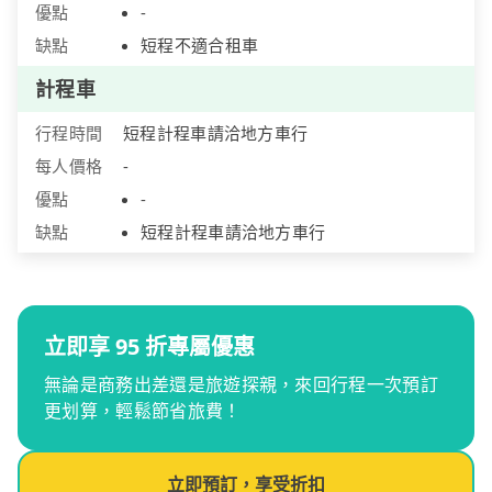
優點
-
缺點
短程不適合租車
計程車
行程時間
短程計程車請洽地方車行
每人價格
-
優點
-
缺點
短程計程車請洽地方車行
立即享 95 折專屬優惠
無論是商務出差還是旅遊探親，來回行程一次預訂
更划算，輕鬆節省旅費！
立即預訂，享受折扣