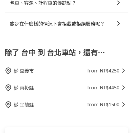
字的「R」開頭，受車隊嚴格管理及審核後才可入隊，成
包車、客運、計程車的優缺點？
為旅步貴賓服務用車。與一些私家車充當營業用車違法
包車：能提供客製化的交通方式，您可以自由安排行程
接載的「白牌車」不同。旅步所使用的車輛合法且符合
上、下車，不需與旅客共乘。但通常需要提前預約。 客
相關法規。
旅步在什麼樣的情況下會拒載或拒絕服務呢？
運：最經濟實惠的交通方式，通常有固定的路線和時間
當您使用 tripool 旅步乘車日期當天，若發生以下 3 項
表。不必擔心自己開車的安全風險。但是客運的班次和
原因，司機有權拒絕服務： 1) 當日搭車人數或行李超過
行車路線可能不太頻繁。 計程車：可以隨叫隨到，並且
訂購時填寫的數量。請務必確實填寫當日實際攜帶的行
除了 台中 到 台北車站，還有⋯
不必擔心停車位的問題。但是，計程車的費用相對較
李及乘坐的總人數，包含成人及兒童／嬰幼兒。 2) 孩童
高，車輛選擇不如包車多，且大都屬短程接駁為主。
同行，卻無自備或加購兒童座椅。提醒您，為了保護孩
from NT$
4250
從
嘉義市
童的安全，依道路交通安全規則規定，四歲以下的孩童
必須乘坐兒童座椅。 3) 搭乘寵物友善專車卻沒有裝籠。
避免影響行車安全，請您務將寵物置入提籠或提袋內。
from NT$
4450
從
南投縣
from NT$
1500
從
宜蘭縣