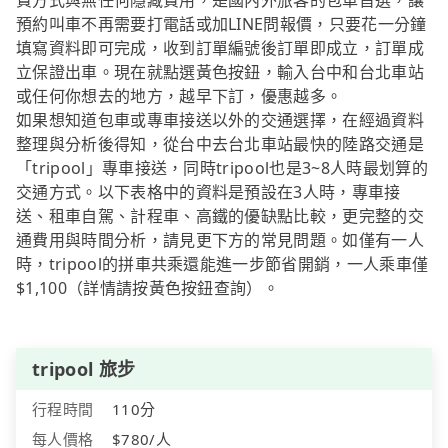
費方式與無任何隱藏費用，是國內外旅客的包車首選，讓
預約叫車不再需要打電話或加LINE問報價，只要花一分鐘
填寫資料即可完成，收到訂單編號後訂單即成立，訂單成
立保證出車。現在就點選黃色按鈕，輸入台中和台北車站
或任何你想去的地方，越早下訂，優惠越多。
如果想知道包車或專車接送以外的交通選擇，在經過資料
整理與分析後得知，從台中去台北車站最快的陸路交通是
「tripool」專車接送，同時tripool也是3~8人時最划算的
交通方式。以下表格中的資料是預設在3人時，專車接
送、租車自駕、計程車、高鐵的優缺點比較，更完整的交
通費用與時間分析，請見更下方的常見問題。如僅有一人
時，tripool的拼車共乘還能進一步節省開銷，一人乘車僅
$1,100（詳情請按黃色按鈕查詢）。
tripool 旅步
行程時間
110分
每人價格
$780/人