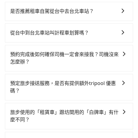
若要從台中搭高鐵前往台北車站，高鐵乘坐舒適、省
時、較貴！從最早06:05一直到23:03，台中-台北一天最
是否推薦租車自駕從台中去台北車站？
多有105班次高鐵可搭乘。假設從台中 (台中市西屯區)
雖然從台中到台北車站可以選擇租車自駕，但花費可能
前往最靠近的台中高鐵站，叫一輛計程車花費約300元、
不小。租車公司一般以天為單位計費，小轎車如Toyota
車程約17分鐘。抵達高鐵站後，步行進站、現場購票並
從台中到台北車站叫計程車划算嗎？
Yaris、Nissan Kicks，一天租金$1,500起，九人座如
於月台排隊的時間約20分鐘，再乘坐43~69分鐘（平均
如選擇小黃直達，在台中可以透過app叫車的有55688台
Hyundai Staria或Volkswagen T6，一天租金約
57分）的高鐵從台中站前往台北高鐵站，每人票價700
灣大車隊、Uber、Line Taxi、Yoxi等，如果在路邊攔不
$4,500，油錢（每公里約3元）、eTag（每公里約1
元，再用15分鐘出站。全程加上轉車時間共1小時49分
預約完成後如何確保司機一定會來接我？司機沒來
到車，也可考慮打電話至附近的計程車隊，如TND皇家
元）、路邊停車（每小時約40元）、保險費、罰單另
鐘，假設3位同行，高鐵加轉乘之平均每人花費為800
怎麼辦？
多元化計程車、大都會衛星計程車、聯美汽車行等叫車
計。如果每日行駛里程超過200~400公里，還會額外加
元。不過，台中市少部分小黃司機不按表收費，看乘客
只要完成預約並付款完成，訂單就成立，tripool也保證
看看。依照里程跳錶計算，價格約為3,975~4,800元間，
收100~2,000元不等的超里程費用。由於絕大多數的租
是外地人便漫天喊價或恣意繞路。但如果全程使用
派車。在出發前一天晚上八點時，會透過電子郵件與簡
但如改預約tripool可省高達$2,500。台中市有些計程車
車公司都沒法提供甲租乙還的服務，所以要不當天就需
預定旅步接送服務，是否有提供額外tripool 優惠
tripool並到府專車接送，則每人平均花費約780元，費
訊提供司機的姓名、電話、車牌、車型等資訊，如在約
司機不按錶計費，約有27%會採現場議價，建議最好先
往返台中與台北車站，不然就是需要一次租用多天，如
碼？
時1小時51分鐘。長距離移動確實搭乘高鐵可以比坐車快
定好的時間與上車地點沒有看到司機，可主動電話聯
上網預約，以免當場被坑受騙。綜合以上，無論在價格
此預計小轎車的花費至少$3,000、九人座$6,000起。透
2分鐘，但卻要額外支出約60元的交通費，所以對於不是
旅步有針對已訂購去程，但也有回程需求的乘客提供95
繫，可能原本約定的地點不適合暫停而改停靠在附近的
或服務品質上，tripool都是你從台中到台北車站的最佳
過app預約tripool的單程專車接送才是前往車站最便宜
這麼趕時間的人來說，預約tripool還是比較划算的。如
折優惠，只需在預定去程時勾選下方選項：「預定來
位置。但如果遇到車輛故障或者前一趟車嚴重耽誤，
選擇。
旅步使用的「租賃車」跟坊間用的「白牌車」有什
方便的選擇。
果你僅有兩位乘車，也可參考tripool的拼車共乘服務，
回，價錢更優惠」，即可獲取回程95折折價券，供您預
tripool會盡快改派以減少乘客等待的時間。
麼不同？
最多可再節省50%的交通費用。
定回程時使用。
旅步所使用的是符合政府法規的租賃車，車牌以白底黑