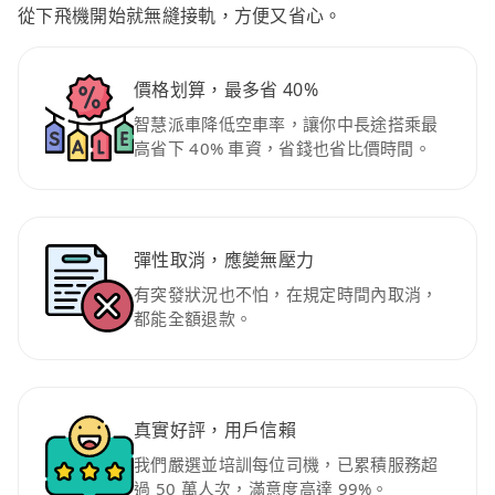
從下飛機開始就無縫接軌，方便又省心。
價格划算，最多省 40%
智慧派車降低空車率，讓你中長途搭乘最
高省下 40% 車資，省錢也省比價時間。
彈性取消，應變無壓力
有突發狀況也不怕，在規定時間內取消，
都能全額退款。
真實好評，用戶信賴
我們嚴選並培訓每位司機，已累積服務超
過 50 萬人次，滿意度高達 99%。