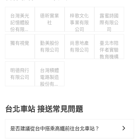
台灣美光
德昕實業
梓歌文化
露蜜詩國
記憶體股
社
事業有限
際有限公
份有限公
公司
司
司
獨有視覺
勤美股份
尚意地產
臺北市陪
有限公司
有限公司
伴者實驗
教育機構
明德飛行
台灣積體
有限公司
電路製造
股份有限
公司
台北車站 接送常見問題
是否建議從台中搭乘高鐵前往台北車站？