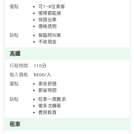
優點
可1~8位乘客
哪裡都能接
保證出車
價格透明
缺點
無臨時叫車
不收現金
高鐵
行程時間
110分
每人價格
$800/人
優點
乘坐舒適
節省時間
缺點
旺季一票難求
需多次轉乘
費用較貴
租車