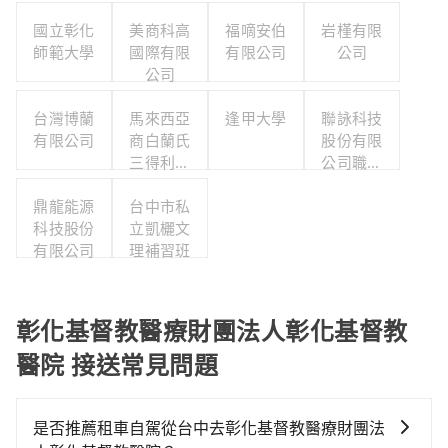
國立彰化
美商科高
福嘀安伯
岩槿有限
師範大學
國際有限
有限公司
公司
公司
台灣博蘭
馬來西亞
逢甲大學
聯詠科技
有限公司
商白蘭氏
股份有限
三得利股
公司職工
份有限公
福利委員
鼎龍能源
司台灣分
台中市私
會
科技股份
立凱欐文
公司
有限公司
理補習班
彰化基督教醫療財團法人彰化基督教
醫院 接送常見問題
是否推薦租車自駕從台中去彰化基督教醫療財團法