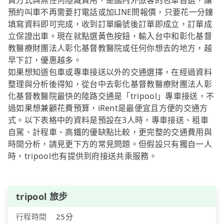
費方式與無任何隱藏費用，是國內外旅客的包車首選，讓
預約叫車不再需要打電話或加LINE問報價，只要花一分鐘
填寫資料即可完成，收到訂單編號後訂單即成立，訂單成
立保證出車。現在就點選黃色按鈕，輸入台中和彰化基督
教醫療財團法人彰化基督教醫院或任何你想去的地方，越
早下訂，優惠越多。
如果想知道包車或專車接送以外的交通選擇，在經過資料
整理與分析後得知，從台中去彰化基督教醫療財團法人彰
化基督教醫院最快的陸路交通是「tripool」專車接送，不
過如果想兼顧花費預算，iRent是最便宜且方便的交通方
式。以下表格中的資料是預設在3人時，專車接送、租車
自駕、計程車、高鐵的優缺點比較，更完整的交通費用與
時間分析，請見更下方的常見問題。但假設只有獨自一人
時，tripool也有提供到府接送共乘服務。
tripool 旅步
行程時間
25分