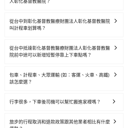
人彰化基督教醫院？
如果你有台灣駕照且對自己駕駛技術有信心，且需要絕
對的時間彈性，最重要的是你當天就要來回，那在台中
從台中到彰化基督教醫療財團法人彰化基督教醫院
路邊可隨租隨借的iRent應該是你最便宜選擇。註冊完
叫計程車划算嗎？
iRent的app後，可以每小時$115~205承租小轎車，每
如選擇小黃直達，在台中可以透過app叫車的有55688台
公里再額外加收$3.2，從台中到彰化基督教醫療財團法
灣大車隊、Uber、Line Taxi、Yoxi等，如果在路邊攔不
人彰化基督教醫院的花費預估為$450~850（金額差異來
從台中抵達彰化基督教醫療財團法人彰化基督教醫
到車，也可考慮打電話至附近的計程車隊，如天誠衛星
自於平假日、車款差異、抵達目的地後多久原路返
院前中途可以新增短暫停靠上下車點嗎？
計程車、龍興計程車行永福站無線車隊、大都會衛星計
回），雖已將eTag和可能的每小時40元路邊停車費用預
tripool有提供多點上下車接送服務，線上預約從台中前
程車等叫車看看。依照里程跳錶計算，價格約為
估進去，但額外的汽車保險與可能的罰單都需自付。再
往彰化基督教醫療財團法人彰化基督教醫院的途中可備
550~700元間。但如果要考慮到回程，彰化縣僅有合法
者，和運的iRent只提供最基本的車型，如Toyota
包車、計程車、大眾運輸 (如：客運、火車、高鐵)
註加點。每個加點位置，前後額外里程數5公里內加收
計程車約1,640輛，數量約為台中市的20%、密度僅雙北
Yaris、Prius C、Vios這類乘坐體驗較差的車款，如果人
該怎麼選？
200元。雖然可能有些路線完全順路，但是司機多點停靠
的3.7%，其叫車的難度是雙北市的30倍。再加上台中市
數超過四位，更是沒有較大的七人座或九人座可供選
在選擇交通方式時，您可依下列建議的考慮因素做選
就會有額外的等待時間，收取額外費用是必要的補償。
有些計程車司機不按錶計費，約有27%會採現場議價，
擇，而且無人租車最令人詬病的就是車況，打開車門才
擇： 預算：不同交通工具價格不同，可先確定您的預
建議最好先上網預約，以免當場被坑受騙。雖然台中到
行李很多，下車後司機可以幫忙搬進家裡嗎？
發現仍有上一組乘客遺留的垃圾或者撞凹的車門仍未被
算。計程車最貴，而大眾運輸通常較便宜。 行程：需多
彰化基督教醫療財團法人彰化基督教醫院的跳表小黃可
修理，每一次租車都好像在開樂透一樣。另外，偶爾也
很抱歉，目前司機只能幫您將行李搬下車，暫時無法提
點停留的行程建議可選可客製化行程的包車，如果時間
能較為便宜，但仍有臨時攔不到車以及計程車司機不跳
會遇到明明已經預約了時間但上一位用戶卻遲遲尚未歸
供將行李搬進家裡的服務，請見諒。」
比較寬鬆且不介意耗時轉乘可選大眾運輸或較貴的計程
旅步的行程取消和退款政策跟其他業者相比有什麼
錶計費的風險，如你們人數在五人以上，分坐兩台計程
還，又或者要還車時卻偏偏找不到停車位，對於急著用