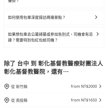
車。 旅行人數：人數多時包車較方便舒適且每個人攤提
優勢？
車就不太方便，反而能事先預約且品質穩定的tripool，
車或者要載其他乘客的人來說就有不小的風險。最後，
下來的車資也比較便宜，人數少可搭乘大眾運輸或計程
可能更適合你。
雖然路邊隨租隨還看似方便，但實際使用時還是有其區
當您需要取消旅行行程時，旅步提供比其他業者更具彈
車。 時間：需在特定時間到達目的地可選包車或計程
域的限制，實際可停靠的地點與你的上下車地點仍有段
性的取消政策，以給予乘客更多的保障和方便。只需在
車，不趕時間即可選用大眾運輸。 便利性：需要便利性
如何使用包車深度探訪周邊景點？
距離，在遇到下雨天或者載行李時，就顯得非常不便。
用車前一天的凌晨六點前完成取消訂單作業，旅步就承
和方便性可選包車和計程車，喜歡探險和體驗當地文化
使用包車進行深度探訪周邊景點時，可以充分利用包車
諾會無條件全額退款，讓乘客感到安心之餘，降低風險
則可搭乘大眾運輸。
的便利性和彈性，探訪更多的景點，並且可以按照自己
的同時也確保乘客的權益。
如果想包車去公墓掃墓或參加告別式，司機會有忌
的節奏和時間進行遊覽。除了景點本身，還可以體驗周
諱？需要特別包紅包給司機？
邊的文化和風俗，品嚐當地的美食，與當地人交流，深
如果您需要包車前往公墓掃墓或參加告別式，一般司機
入體驗當地的生活和文化。在探訪景點時，可以積極尋
都會提供接送服務。不過，如果您有其他特殊要求，例
找當地導遊或者向當地居民請教，了解更多的深度資訊
如需要載運骨灰罈或在車上進行法事等作業，建議在訂
除了 台中 到 彰化基督教醫療財團法人
和內幕，並且可以在旅途中收集更多的故事和經驗，豐
車前先向客服詢問是否有相應的司機可配合，以避免後
富自己的旅程。
彰化基督教醫院，還有⋯
續爭議。此外，是否需要給司機紅包或小費，則可以由
您自行決定。不過，建議可事先詢問司機是否接受。」
from NT$
2000
從
新竹縣
from NT$
1650
從
南投縣