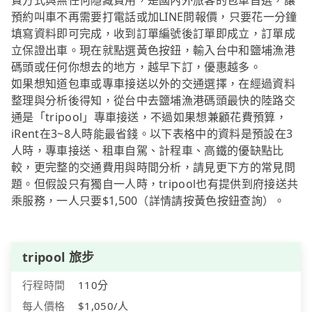
費方式與無任何隱藏費用，是國內外旅客的包車首選，讓
預約叫車不再需要打電話或加LINE問報價，只要花一分鐘
填寫資料即可完成，收到訂單編號後訂單即成立，訂單成
立保證出車。現在就點選黃色按鈕，輸入台中和鹽埔漁港
碼頭或任何你想去的地方，越早下訂，優惠越多。
如果想知道包車或專車接送以外的交通選擇，在經過資料
整理與分析後得知，從台中去鹽埔漁港碼頭最快的陸路交
通是「tripool」專車接送，不過如果想兼顧花費預算，
iRent在3~8人時能最省錢。以下表格中的資料是預設在3
人時，專車接送、租車自駕、計程車、高鐵的優缺點比
較，更完整的交通費用與時間分析，請見更下方的常見問
題。但假設只有獨自一人時，tripool也有提供到府接送共
乘服務，一人只要$1,500（詳情請按黃色按鈕查詢）。
tripool 旅步
行程時間
110分
每人價格
$1,050/人