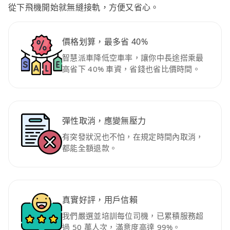
從下飛機開始就無縫接軌，方便又省心。
價格划算，最多省 40%
智慧派車降低空車率，讓你中長途搭乘最
高省下 40% 車資，省錢也省比價時間。
彈性取消，應變無壓力
有突發狀況也不怕，在規定時間內取消，
都能全額退款。
真實好評，用戶信賴
我們嚴選並培訓每位司機，已累積服務超
過 50 萬人次，滿意度高達 99%。