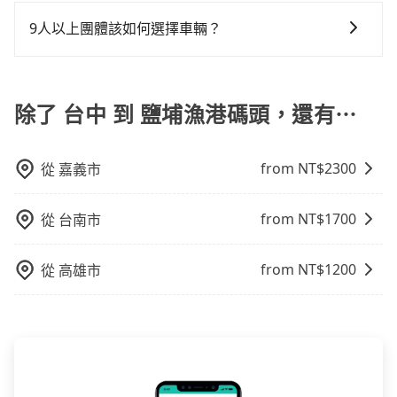
tripool 旅步具備以下特色： (1) 採事前預約制。 (2) 在
做額外折扣，但如果手上有優惠代碼，歡迎直接使用，
你從台中到鹽埔漁港碼頭的最佳選擇。
還，又或者要還車時卻偏偏找不到停車位，對於急著用
不預約包車，不僅每人至少額外負擔90元車資，而且更
中長程提供最優惠的價格。 (3) 全台服務，不分城市與郊
不限單程或來回。
9人以上團體該如何選擇車輛？
車或者要載其他乘客的人來說就有不小的風險。最後，
會額外浪費41分鐘在轉乘與等車上，現在還不馬上來預
區。 (4) 有較為嚴謹的乘車時間與取消政策。
雖然路邊隨租隨還看似方便，但實際使用時還是有其區
約tripool！如果你僅有兩位乘車，也可參考tripool的拼
在Line群組或Facebook社團裡，有司機標榜能提供乘坐
域的限制，實際可停靠的地點與你的上下車地點仍有段
車共乘服務，最多可再節省50%的交通費用。
9人以上之廂型車，其實屬違法。在現行法律下，營業小
距離，在遇到下雨天或者載行李時，就顯得非常不便。
客車最多座位數量就是9人，如扣掉司機就只能乘坐8位
除了 台中 到 鹽埔漁港碼頭，還有⋯
乘客，如果要10人以上就是營業大客車的範疇，也就是
中型巴士或大型遊覽車。非法改裝的車輛，不僅與車輛
from NT$
2300
從
嘉義市
行照不符，連司機的駕照都會不符。在路上被警察盤查
請下車終止行程事小，如果發生意外，保險公司可不予
賠償就事大了。千萬別為了省小錢而把朋友親人的安全
from NT$
1700
從
台南市
給賭上。通常人數沒有超過10位，建議預約一台九人座
與一台小轎車比較划算，如人數超過12位就一定是叫一
from NT$
1200
從
高雄市
台中巴比較方便。但也有例外，比方說有些山區或路段
是禁止大客車通行的，建議在預定時最好先與車行或平
台確認。