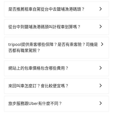
若要從台中搭高鐵前往鹽埔漁港碼頭，高鐵較貴、費
時，且難叫計程車前往高鐵站！不過從最早一班車06:36
是否推薦租車自駕從台中去鹽埔漁港碼頭？
到末班車23:01，彰化-左營一天最多僅27班次，如果行
如果你有台灣駕照且對自己駕駛技術有信心，且在車上
程緊湊或趕不上末班車，那就該考慮預約專車接送。假
時不需要閉目養神（因為要自己開車），最重要的是你
設從台中 (南投縣竹山鎮) 前往最靠近的彰化高鐵站，叫
從台中到鹽埔漁港碼頭叫計程車划算嗎？
當天就要來回，那在南投路邊可隨租隨借的iRent應該是
一輛計程車花費約600元、車程約33分鐘。抵達高鐵站
如選擇小黃直達，在南投可以透過app叫車的有55688台
你最便宜選擇。註冊完iRent的app後，可以每小時
後，步行進站、現場購票並於月台排隊的時間約15分
灣大車隊和Yoxi，如果在路邊攔不到車，也可考慮打電
$115~205承租小轎車，每公里再額外加收$3.2，從台中
鐘，再乘坐53~55分鐘（平均55分）的高鐵從彰化站前
tripool提供乘客哪些保障？是否有乘客險？司機是
話至附近的計程車隊，如竹山計程汽車行、連成計程
到鹽埔漁港碼頭的花費預估為$2,250~2,800（金額差異
往左營高鐵站，每人票價670元，再用10分鐘出站、等
否都有職業駕照？
車、全成計程車等叫車看看。依照里程跳錶計算，價格
來自於平假日、車款差異、抵達目的地後多久原路返
待車站前排班的計程車，搭上小黃後約花40分鐘、車費
旅步提供最高500萬的乘客險，且只接受通過旅步嚴格審
約為4,475~5,400元間，但如改預約tripool可省高達
回），雖已將eTag和可能的每小時40元路邊停車費用預
800元後，抵達鹽埔漁港碼頭 (屏東縣新園鄉) 的目的
查，符合職業駕駛資格的司機入隊服務，所提供之車輛
$2,300。但如果你無法提前預約，或偏好臨時叫車，那
估進去，但額外的汽車保險與可能的罰單都需自付。再
網站上的包車價格包含哪些費用？
地。全程加上轉車時間共2小時33分鐘，假設3位同行，
也都經過細心維護及保養，以確保您的乘車安全。
要注意南投縣僅有合法計程車約340輛，計程車密度為雙
者，和運的iRent只提供最基本的車型，如Toyota
高鐵加轉乘之平均每人花費為1,140元。不過南投縣領有
網站上的價格已包含基本車趟所有費用，即最高 300 萬
北的0.2%，也就是說要臨時叫到小黃的難度是台北或新
Yaris、Prius C、Vios這類乘坐體驗較差的車款，如果人
合法執照的計程車僅有300多輛，計程車的密度為雙北的
乘客險、司機小費、營業稅等，不會再有其他額外的費
北的500倍之多。如果當天或隔天也要原路返回，屏東縣
來回叫車怎麼訂？會比較便宜嗎？
數超過四位，更是沒有較大的七人座或九人座可供選
0.2%，換句話說，臨時要叫小黃的難度是雙北大城市的
用產生。
新園鄉的計程車也不是這麼好叫，建議事先做好規劃。
擇，而且無人租車最令人詬病的就是車況，打開車門才
500倍。縱使幸運攔到一輛小黃了，南投縣少部分小黃司
為了乘客未來可能的訂單修改或取消，每筆訂單只含一
再加上南投縣有些計程車司機不按錶計費，約有58%會
發現仍有上一組乘客遺留的垃圾或者撞凹的車門仍未被
機不按表收費，看乘客是外地人便漫天喊價或恣意繞
趟車的資訊，所以如果需要來回叫車，請分兩筆訂單預
旅步服務跟Uber有什麼不同？
採現場議價，建議最好先上網預約，以免當場被坑受
修理，每一次租車都好像在開樂透一樣。另外，偶爾也
路。但如果全程使用tripool並到府專車接送，則每人平
定。至於價格已經市場最優惠，並無特別針對來回車趟
騙。綜合以上，無論在價格或服務品質上，tripool都是
會遇到明明已經預約了時間但上一位用戶卻遲遲尚未歸
均花費約1,050元，費時1小時52分鐘。選擇搭乘高鐵而