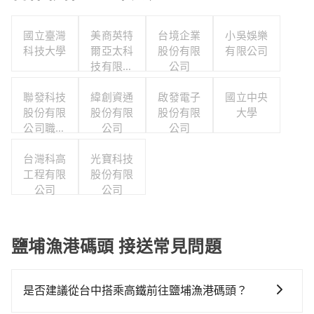
國立臺灣
美商英特
台境企業
小吳娛樂
科技大學
爾亞太科
股份有限
有限公司
技有限公
公司
司
聯發科技
緯創資通
啟發電子
國立中央
股份有限
股份有限
股份有限
大學
公司職工
公司
公司
福利委員
台灣科高
會
光寶科技
工程有限
股份有限
公司
公司
鹽埔漁港碼頭 接送常見問題
是否建議從台中搭乘高鐵前往鹽埔漁港碼頭？