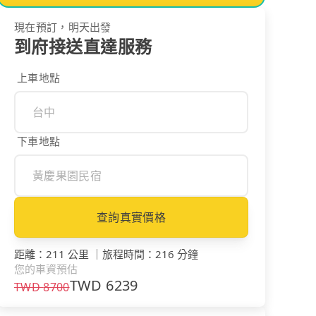
現在預訂，明天出發
到府接送直達服務
上車地點
下車地點
查詢真實價格
距離
：
211 公里
｜
旅程時間
：
216 分鐘
您的車資預估
TWD
6239
TWD
8700