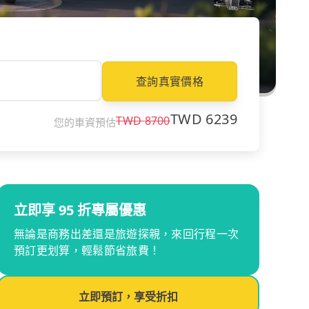
查詢真實價格
TWD
6239
TWD
8700
您的車資預估
立即享 95 折專屬優惠
無論是商務出差還是旅遊探親，來回行程一次
預訂更划算，輕鬆節省旅費！
立即預訂，享受折扣