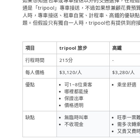
如果想知道包車或專車接送以外的交通選擇，在經過
通是「tripool」專車接送，不過如果想兼顧花費
人時，專車接送、租車自駕、計程車、高鐵的優缺點
題。但假設只有獨自一人時，tripool也有提供到
項目
tripool 旅步
高鐵
行程時間
215分
-
每人價格
$3,120/人
$3,280/人
優點
可1~8位乘客
乘坐舒適
哪裡都能接
保證出車
價格透明
缺點
無臨時叫車
旺季一票
不收現金
需多次轉
又貴又費