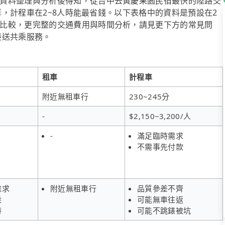
資料整理與分析後得知，從台中去黃慶果園民宿最快的陸路交
預算，計程車在2~8人時能最省錢。以下表格中的資料是預設在2
比較，更完整的交通費用與時間分析，請見更下方的常見問
府接送共乘服務。
租車
計程車
附近無租車行
230~245分
-
$2,150~3,200/人
-
滿足臨時需求
不需事先付款
難求
附近無租車行
品質參差不齊
乘
可能無車往返
時
可能不跳錶被坑