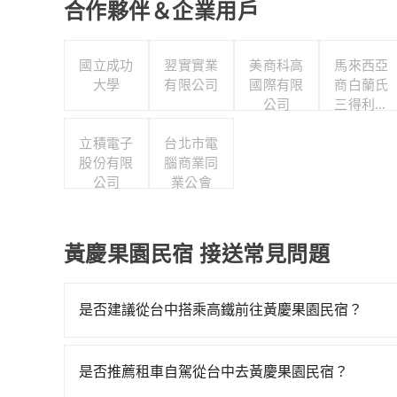
合作夥伴＆企業用戶
國立成功
翌實實業
美商科高
馬來西亞
大學
有限公司
國際有限
商白蘭氏
公司
三得利股
份有限公
立積電子
台北市電
司台灣分
股份有限
腦商業同
公司
公司
業公會
黃慶果園民宿 接送常見問題
是否建議從台中搭乘高鐵前往黃慶果園民宿？
若要從台中搭高鐵前往黃慶果園民宿，高鐵較貴、費時
嘉義-台中一天最多有60班次高鐵可搭乘。假設從台
是否推薦租車自駕從台中去黃慶果園民宿？
車花費約2,600元、車程約142分鐘。抵達高鐵