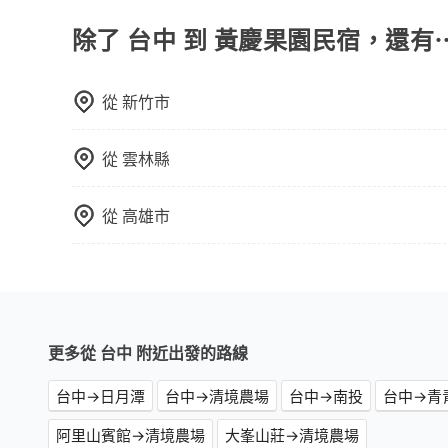
通常以每小時為單位，客戶可以根據自己的需要預
點間來回穿梭的客戶，例如市區觀光、商務差旅等
除了 台中 到 黃慶果園民宿，還有
可以預先告知出發地點A到目的地B，會根據路線
一個城市的長途包車。
從
新竹市
從
雲林縣
從
高雄市
更多從 台中 附近出發的路線
台中→日月潭
台中→清境農場
台中→南投
台中→青
阿里山賓館→清境農場
大峯山莊→清境農場