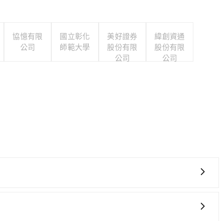
協憶有限
國立彰化
美好證券
緯創資通
公司
師範大學
股份有限
股份有限
公司
公司
，且難叫計程車前往高鐵站！從最早06:21一直到23:27，
中 (嘉義縣阿里山鄉) 前往最靠近的嘉義高鐵站，叫一輛計程
站後，步行進站、現場購票並於月台排隊的時間約15分鐘，再乘