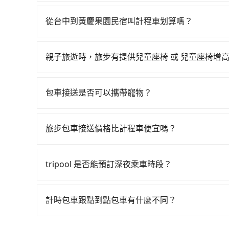
如果你考慮租車自駕，很不幸的，台中周圍應該沒
坐22~35分鐘（平均28分）的高鐵從嘉義站前往
車，也不想花大錢叫計程車前往黃慶果園民宿，tri
班的計程車，搭上小黃後約花100分鐘、車費3,20
從台中到黃慶果園民宿叫計程車划算嗎？
上轉車時間共4小時55分鐘，假設2位同行，高鐵加
如選擇小黃直達，在嘉義可以透過app叫車的有5568
計程車僅有300多輛，計程車的密度為雙北的0.4
元間，若改選tripool的專車服務可再更便宜。
使幸運攔到一輛小黃了，嘉義縣少部分小黃司機不
親子旅遊時，旅步有提供兒童座椅 或 兒童座椅增
法計程車約330輛，計程車密度為雙北的0.4%，
程使用tripool並到府專車接送，則每人平均花費約
是的，我們提供兒童安全座椅。一台車至多提供一個兒
果當天或隔天也要原路返回，黃慶果園民宿所在的
不僅每人至少額外負擔160元車資，而且更會額外浪費
寫您的需求。
有些計程車司機不按錶計費，約有47%會採現場議
包車接送是否可以攜帶寵物？
果你是獨自一人乘車，也可參考tripool的拼車共
慶果園民宿的跳表小黃可能較為便宜，但當你們人
可以的，tripool 旅步提供「寵物友善車」服
tripool的九人座廂型車最高可省$500。
寵物同行。且為了行程安全，請勿將寵物抱出來或
旅步包車接送價格比計程車便宜嗎？
旅步的車資採固定費率與計程車需依行駛距離計費
費用比計程車低，且能讓您更能輕鬆掌握交通開支
tripool 是否能預訂深夜乘車時段？
可以的！tripool 旅步全年無休並提供深夜接送服
計時包車跟點到點包車有什麼不同？
計時包車和點到點包車都是包車服務的形式，但有