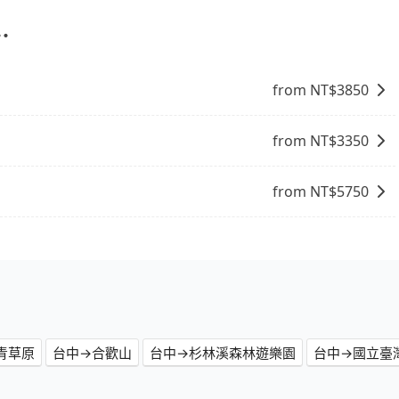
定一定時間的包車服務。這種服務適用於需要在城市內多個地
。 點到點包車：點到點包車是按照里程和目的地來計費，客戶
⋯
和里程來計算費用。這種服務通常適用於單程或從一個城市到另
from NT$
3850
from NT$
3350
from NT$
5750
青草原
台中→合歡山
台中→杉林溪森林遊樂園
台中→國立臺