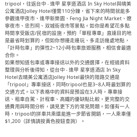
tripool，往返台中 ‧ 逢甲 星享道酒店 In Sky Hotel與晴美
公寓酒店Jolley Hotel僅需110分鐘，省下來的時間就能多
參觀逢甲夜市、逢甲新樂園、Feng Jia Night Market、遼
寧夜市、忠烈祠、双城街夜市等景點。如你是希望花多點
時間享受飯店/民宿的設施，預約「單程專車」直達目的地
是最省時划算的，但如你想邊走邊玩、多走訪幾處地點，
「計時包車」的彈性2~12小時包車旅遊服務，相信會最適
合你。
如果想知道包車或專車接送以外的交通選擇，在經過資料
整理與分析後得知，從台中 ‧ 逢甲 星享道酒店 In Sky
Hotel去晴美公寓酒店Jolley Hotel最快的陸路交通是
「tripool」專車接送，同時tripool也是3~8人時最划算的
交通方式。以下表格中的資料是預設在3人時，專車接
送、租車自駕、計程車、高鐵的優缺點比較，更完整的交
通費用與時間分析，請見更下方的常見問題。如僅有一人
時，tripool的拼車共乘還能進一步節省開銷，一人乘車僅
$1,200（詳情請按黃色按鈕查詢）。