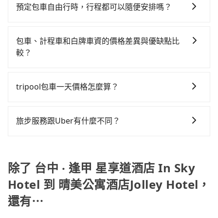
灣大車隊、Uber、Line Taxi、Yoxi等，如果在路邊攔不
$4,500，油錢（每公里約3元）、eTag（每公里約1
待車站前排班的計程車，搭上小黃後約花16分鐘、車費
預定包車自由行時，行程都可以隨便安排嗎？
到車，也可考慮打電話至台中 ‧ 逢甲 星享道酒店 In Sky
元）、路邊停車（每小時約40元）、保險費、罰單另
200元後，抵達晴美公寓酒店Jolley Hotel (台北市中山
只要不超出您選用的用車時間及行程總公里數，且行程
Hotel附近的計程車隊，如聯美汽車行、天誠衛星計程
計。如果每日行駛里程超過200~400公里，還會額外加
區) 的目的地。全程加上轉車時間共2小時5分鐘，假設3
沒有到達海拔1500公里以上的山區，行程都是可以依照
車、大都會衛星車隊等叫車看看。依照里程跳錶計算，
收100~2,000元不等的超里程費用。由於絕大多數的租
包車、計程車和白牌車資的價格差異與優缺點比
位同行，高鐵加轉乘之平均每人花費為870元。不過，台
您的需求安排的。
價格約為4,025~4,800元間，但如改預約tripool可省高
車公司都沒法提供甲租乙還的服務，所以要不當天就需
較？
中市少部分小黃司機不按表收費，看乘客是外地人便漫
達$2,400。台中市有些計程車司機不按錶計費，約有
往返台中 ‧ 逢甲 星享道酒店 In Sky Hotel與晴美公寓酒
天喊價或恣意繞路。但如果全程使用tripool並到府專車
包車、計程車或白牌車。主要價格差異和優缺點如下： -
27%會採現場議價，建議最好先上網預約，以免當場被
店Jolley Hotel，不然就是需要一次租用多天，如此預計
接送，則每人平均花費約790元，費時1小時50分鐘。選
包車：優點是搭乘舒適可以根據自己的需求安排時間和
坑受騙。綜合以上，無論在價格或服務品質上，tripool
tripool包車一天價格怎麼算？
小轎車的花費至少$3,100、九人座$6,100起。透過app
擇搭乘高鐵而不預約包車，不僅每人至少額外負擔80元
地點上車較客製化。此外，司機還會提供各種旅遊建議
都是你從台中 ‧ 逢甲 星享道酒店 In Sky Hotel到晴美公
預約tripool的單程專車接送才是前往旅宿最便宜方便的
車資，而且更會額外浪費15分鐘在轉乘與等車上，現在
因包車費用會隨著您選用2-12小時不等的包車時數、所
與資訊。長途接送價格比計程車車資更優惠。 - 計程
寓酒店Jolley Hotel的最佳選擇。
選擇。
還不馬上來預約tripool！如果你僅有兩位乘車，也可參
需行程的公里數及車型而有所不同，建議可以直接上旅
車：優點是24小時隨叫隨到，價格按錶計費，但若遇交
旅步服務跟Uber有什麼不同？
考tripool的拼車共乘服務，最多可再節省50%的交通費
步官網一鍵查價，即時試算您包車費用，清楚透明，且
通塞車時亦會加收延遲費用，一般屬短程接駁為主。 -
用。
tripool 旅步具備以下特色： (1) 採事前預約制。 (2) 在
無隱藏費用。
白牌車：優點是價格相對較低，有的還可喊價。但安全
中長程提供最優惠的價格。 (3) 全台服務，不分城市與郊
性和服務質量無法保障，需要自行承擔風險，遇到狀況
區。 (4) 有較為嚴謹的乘車時間與取消政策。
除了 台中 ‧ 逢甲 星享道酒店 In Sky
事後也無法申訴退費。
Hotel 到 晴美公寓酒店Jolley Hotel，
還有⋯