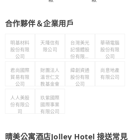
合作夥伴＆企業用戶
明基材料
天隆信有
台灣美光
華碩電腦
股份有限
限公司
記憶體股
股份有限
公司
份有限公
公司
司
君尚國際
財團法人
緯創資通
尚意地產
貿易有限
溫世仁文
股份有限
有限公司
公司
教基金會
公司
人人美股
玖紫國際
份有限公
國際事業
司
有限公司
晴美公寓酒店Jolley Hotel 接送常見