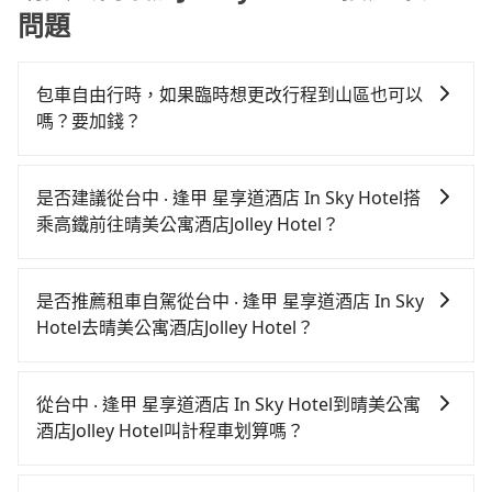
問題
包車自由行時，如果臨時想更改行程到山區也可以
嗎？要加錢？
可以的，當您的旅程需要穿越山區或是高海拔地區時，
旅步可能會根據行經的路線是否超過海拔1500公尺來進
是否建議從台中 ‧ 逢甲 星享道酒店 In Sky Hotel搭
行額外的費用收取。但是，這些費用會在您下訂單後、
乘高鐵前往晴美公寓酒店Jolley Hotel？
出發前先與您進行確認，確保您明確知道所有的費用。
若要從台中 ‧ 逢甲 星享道酒店 In Sky Hotel搭高鐵前往
我們會透過Email的方式向您說明收費細節，讓您能更放
晴美公寓酒店Jolley Hotel，高鐵乘坐舒適、較貴、費
心地享受旅步為您提供的服務。
是否推薦租車自駕從台中 ‧ 逢甲 星享道酒店 In Sky
時！從最早06:05一直到23:03，台中-台北一天最多有
Hotel去晴美公寓酒店Jolley Hotel？
105班次高鐵可搭乘。假設從台中 ‧ 逢甲 星享道酒店 In
雖然從台中 ‧ 逢甲 星享道酒店 In Sky Hotel到晴美公寓
Sky Hotel (台中市西屯區) 前往最靠近的台中高鐵站，叫
酒店Jolley Hotel可以選擇租車自駕，但花費可能不小。
一輛計程車花費約300元、車程約17分鐘。抵達高鐵站
從台中 ‧ 逢甲 星享道酒店 In Sky Hotel到晴美公寓
租車公司一般以天為單位計費，小轎車如Toyota
後，步行進站、現場購票並於月台排隊的時間約20分
酒店Jolley Hotel叫計程車划算嗎？
Yaris、Nissan Kicks，一天租金$1,500起，九人座如
鐘，再乘坐43~69分鐘（平均57分）的高鐵從台中站前
如選擇小黃直達，在台中可以透過app叫車的有55688台
Hyundai Staria或Volkswagen T6，一天租金約
往台北高鐵站，每人票價700元，再用15分鐘出站、等