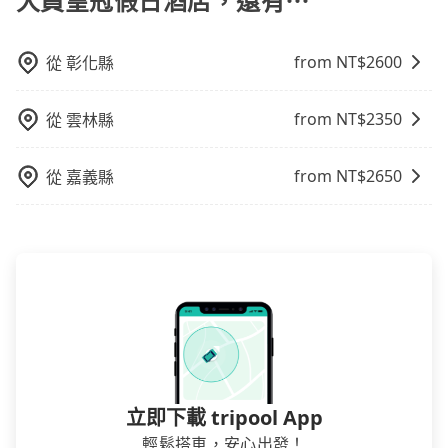
大員皇冠假日酒店，還有⋯
完後預定就完成，事先不用電話確認空房，事後也不用
告知付款完畢，一切都能在網路上操作。但有些較冷門
或規模較小的飯店，有可能再多平台同時上架而發生超
from NT$
2600
從
彰化縣
賣的現象，便有可能到了現場卻沒房可住的窘境，所以
在預定時要不選擇評分高、評論多的飯店，不然就是還
from NT$
2350
要再人工電話與飯店確認。預訂民宿方面，如不怕麻
從
雲林縣
煩，有些時候直接打電話問的價格可能比民宿訂房網來
得便宜，但缺點就是多數要匯款並再人工確認。假如不
from NT$
2650
從
嘉義縣
介意多花一點錢省下這些瑣碎的事，台灣本土的AsiaYo
或者國際Airbnb都值得推薦。
立即下載 tripool App
輕鬆搭車，安心出發！