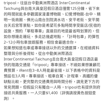
tripool，往返台中勤美洲際酒店 InterContinental
Taichung與台南大員皇冠假日酒店僅需125分鐘，省下來
的時間就能多參觀國家漫畫博物館、幻覺博物館-台中、精
明一街商圈、佛光山南台別院滴水坊、安平老街、安平開
台天后宮等景點。如你是希望花多點時間享受飯店/民宿的
設施，預約「單程專車」直達目的地是最省時划算的，但
如你想邊走邊玩、多走訪幾處地點，「計時包車」的彈性
2~12小時包車旅遊服務，相信會最適合你。
如果想知道包車或專車接送以外的交通選擇，在經過資料
整理與分析後得知，從台中勤美洲際酒店
InterContinental Taichung去台南大員皇冠假日酒店最
快的陸路交通是「tripool」專車接送，不過如果想兼顧花
費預算，iRent在3~8人時能最省錢。以下表格中的資料是
預設在3人時，專車接送、租車自駕、計程車、高鐵的優
缺點比較，更完整的交通費用與時間分析，請見更下方的
常見問題。但假設只有獨自一人時，tripool也有提供到府
接送共乘服務，一人只要$1,400（詳情請按黃色按鈕查
詢）。