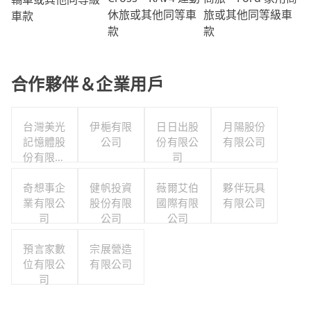
旅或其他同等級車
休旅或其他同等車
車款
款
款
合作夥伴＆企業用戶
台灣美光
伊梔有限
日日出股
月陽股份
記憶體股
公司
份有限公
有限公司
份有限公
司
司
奇想事企
健帆投資
薇爾艾伯
夥伴玩具
業有限公
股份有限
國際有限
有限公司
司
公司
公司
預言家數
宗展營造
位有限公
有限公司
司