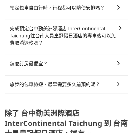
$115~205承租小轎車，每公里再額外加收$3.2，從台中
分鐘出站、等待車站前排班的計程車，搭上小黃後約花
灣大車隊、Uber、Line Taxi、Yoxi等，如果在路邊攔不
勤美洲際酒店 InterContinental Taichung到台南大員
41分鐘、車費700元後，抵達台南大員皇冠假日酒店 (台
預定包車自由行時，行程都可以隨便安排嗎？
到車，也可考慮打電話至台中勤美洲際酒店
皇冠假日酒店的花費預估為$2,200~2,800（金額差異來
南市安平區) 的目的地。全程加上轉車時間共2小時13分
只要不超出您選用的用車時間及行程總公里數，且行程
InterContinental Taichung附近的計程車隊，如觔斗雲
自於平假日、車款差異、抵達目的地後多久原路返
鐘，假設3位同行，高鐵加轉乘之平均每人花費為980
沒有到達海拔1500公里以上的山區，行程都是可以依照
大車隊、台中市聯合計程車、金龍計程車等叫車看看。
回），雖已將eTag和可能的每小時40元路邊停車費用預
完成預定台中勤美洲際酒店 InterContinental
元。不過，台中市少部分小黃司機不按表收費，看乘客
您的需求安排的。
依照里程跳錶計算，價格約為4,000~4,800元間，但如改
估進去，但額外的汽車保險與可能的罰單都需自付。再
Taichung往台南大員皇冠假日酒店的專車後可以免
是外地人便漫天喊價或恣意繞路。但如果全程使用
預約tripool可省高達$1,900。但如果要考慮到回程，台
者，和運的iRent只提供最基本的車型，如Toyota
費取消退款嗎？
tripool並到府專車接送，則每人平均花費約960元，費
南市僅有合法計程車約4,140輛，數量約為台中市的
Yaris、Prius C、Vios這類乘坐體驗較差的車款，如果人
時2小時6分鐘。選擇搭乘高鐵而不預約包車，不僅每人
只要在乘車前一日清晨六點以前透過電子郵件告知，不
50%、密度僅雙北的4.6%，其叫車的難度是雙北市的20
數超過四位，更是沒有較大的七人座或九人座可供選
至少額外負擔20元車資，而且更會額外浪費7分鐘在轉乘
論任何理由，保證全額退費，且不收取任何手續費。
倍。再加上台中市有些計程車司機不按錶計費，約有
怎麼訂房最便宜？
擇，而且無人租車最令人詬病的就是車況，打開車門才
與等車上，現在還不馬上來預約tripool！如果你僅有兩
27%會採現場議價，建議最好先上網預約，以免當場被
發現仍有上一組乘客遺留的垃圾或者撞凹的車門仍未被
位乘車，也可參考tripool的拼車共乘服務，最多可再節
現在旅客預訂飯店已經很少透過旅行社，大多是透過
坑受騙。綜合以上，無論在價格或服務品質上，tripool
修理，每一次租車都好像在開樂透一樣。另外，偶爾也
省50%的交通費用。
OTA (online travel agent) 來完成，除了可以快速依據
旅步的包車旅遊，最早需要多久前預約呢？
都是你從台中勤美洲際酒店 InterContinental
會遇到明明已經預約了時間但上一位用戶卻遲遲尚未歸
地區、價位、人數、特殊需求來搜尋適合的旅店與房
Taichung到台南大員皇冠假日酒店的最佳選擇。
還，又或者要還車時卻偏偏找不到停車位，對於急著用
當您的行程確定後，建議盡早預訂包車服務，因為旅步
型，更重要的是通常價格是官網的6~8折，如果又有加入
車或者要載其他乘客的人來說就有不小的風險。最後，
提供早鳥優惠，您越早預訂就能享有更優惠的價格。所
會員或者使用特定的信用卡，還可以累積點數做現金回
雖然路邊隨租隨還看似方便，但實際使用時還是有其區
以不妨趁早訂購，享受更划算的價格。
除了 台中勤美洲際酒店
饋或未來換取免費的住房。台灣人常用的線上訂房平台
域的限制，實際可停靠的地點與你的上下車地點仍有段
有Booking.com、Agoda.com、Hotels.com、
距離，在遇到下雨天或者載行李時，就顯得非常不便。
InterContinental Taichung 到 台南
Expedia.com、Trip.com等。正常來說，線上刷卡付款