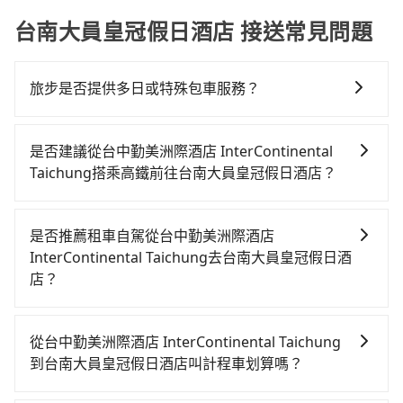
台南大員皇冠假日酒店 接送常見問題
旅步是否提供多日或特殊包車服務？
若您有多日或特殊包車需求，您可以先來信旅步，會有
專人回覆您。
是否建議從台中勤美洲際酒店 InterContinental
Taichung搭乘高鐵前往台南大員皇冠假日酒店？
若要從台中勤美洲際酒店 InterContinental Taichung
搭高鐵前往台南大員皇冠假日酒店，高鐵較貴、費時！
是否推薦租車自駕從台中勤美洲際酒店
從最早06:25一直到23:07，台中-台南一天最多有74班次
InterContinental Taichung去台南大員皇冠假日酒
高鐵可搭乘。假設從台中勤美洲際酒店
店？
InterContinental Taichung (台中市西區) 前往最靠近
如果你有台灣駕照且對自己駕駛技術有信心，且在車上
的台中高鐵站，叫一輛計程車花費約300元、車程約22
時不需要閉目養神（因為要自己開車），最重要的是你
分鐘。抵達高鐵站後，步行進站、現場購票並於月台排
從台中勤美洲際酒店 InterContinental Taichung
當天就要來回，那在台中路邊可隨租隨借的iRent應該是
隊的時間約20分鐘，再乘坐36~54分鐘（平均45分）的
到台南大員皇冠假日酒店叫計程車划算嗎？
你最便宜選擇。註冊完iRent的app後，可以每小時
高鐵從台中站前往台南高鐵站，每人票價650元，再用5
如選擇小黃直達，在台中可以透過app叫車的有55688台