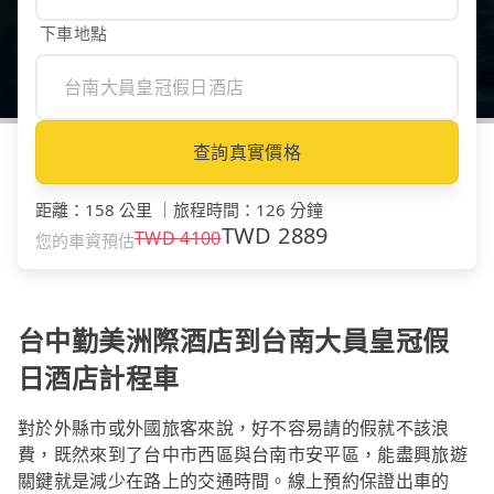
下車地點
查詢真實價格
距離
：
158 公里
｜
旅程時間
：
126 分鐘
TWD
2889
TWD
4100
您的車資預估
台中勤美洲際酒店到台南大員皇冠假
日酒店計程車
對於外縣市或外國旅客來說，好不容易請的假就不該浪
費，既然來到了台中市西區與台南市安平區，能盡興旅遊
關鍵就是減少在路上的交通時間。線上預約保證出車的