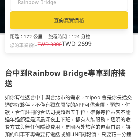
查詢真實價格
距離
：
172 公里
｜
旅程時間
：
124 分鐘
TWD
2699
TWD
3800
您的車資預估
台中到Rainbow Bridge專車到府接
送
如你有往返台中市與台北市的需求，tripool會是你長途交
通的好夥伴。不僅有獨立開發的APP可供查價、預約、付
款，合作註冊的合法司機超過五千位，確保每位乘客不論
過年過節還是清晨深夜上下班，都有人能服務。透明的收
費方式與無任何隱藏費用，是國內外旅客的包車首選，讓
預約叫車不再需要打電話或加LINE問報價，只要花一分鐘