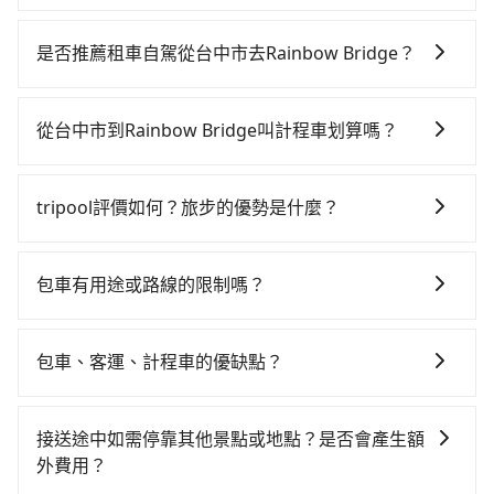
若要從台中市區搭高鐵前往Rainbow Bridge，高鐵乘坐
舒適、較貴、費時！從最早06:05一直到23:03，台中-台
是否推薦租車自駕從台中市去Rainbow Bridge？
北一天最多有105班次高鐵可搭乘。假設從台中市東區前
如果你有台灣駕照且對自己駕駛技術有信心，且在車上
往最靠近的台中高鐵站，叫一輛計程車花費約400元、車
時不需要閉目養神（因為要自己開車），最重要的是你
程約35分鐘。抵達高鐵站後，步行進站、現場購票並於
從台中市到Rainbow Bridge叫計程車划算嗎？
當天就要來回，那在台中路邊可隨租隨借的iRent應該是
月台排隊的時間約20分鐘，再乘坐43~69分鐘（平均57
如選擇小黃直達，在台中可以透過app叫車的有55688台
你最便宜選擇。註冊完iRent的app後，可以每小時
分）的高鐵從台中站前往台北高鐵站，每人票價700元，
灣大車隊、Uber、Line Taxi、Yoxi等，如果在路邊攔不
$115~205承租小轎車，每公里再額外加收$3.2，從台中
再用15分鐘出站、等待車站前排班的計程車，搭上小黃
tripool評價如何？旅步的優勢是什麼？
到車，也可考慮打電話至附近的計程車隊，如永保車
市（東區）到Rainbow Bridge的花費預估為
後約花20分鐘、車費300元後，抵達Rainbow Bridge
根據google的評價，tripool的服務品質整體上是非常穩
隊、全利計程車、南京計程車等叫車看看。依照里程跳
$2,300~2,950（金額差異來自於平假日、車款差異、抵
(台北市松山區) 的目的地。全程加上轉車時間共2小時21
定及可靠的，大多數的使用者都給予了高分評價。此
錶計算，價格約為4,350~5,200元間，但如改預約
達目的地後多久原路返回），雖已將eTag和可能的每小
包車有用途或路線的限制嗎？
分鐘，假設3位同行，高鐵加轉乘之平均每人花費為930
外，tripool司機專業的駕駛和親切服務態度也獲得了許
tripool可省高達$2,500。台中市有些計程車司機不按錶
時40元路邊停車費用預估進去，但額外的汽車保險與可
元。不過，台中市少部分小黃司機不按表收費，看乘客
不管是從台中市前往Rainbow Bridge或是全台灣任何地
多好評，價格透明無隱藏費用、相比其他業者提供的用
計費，約有27%會採現場議價，建議最好先上網預約，
能的罰單都需自付。再者，和運的iRent只提供最基本的
是外地人便漫天喊價或恣意繞路。但如果全程使用
方，只要是長途交通且途中遵守台灣法律，無論是清明
車前一日凌晨6點前取消均可無條件全額退費的承諾，讓
以免當場被坑受騙。綜合以上，無論在價格或服務品質
包車、客運、計程車的優缺點？
車型，如Toyota Yaris、Prius C、Vios這類乘坐體驗較
tripool並到府專車接送，則每人平均花費約900元，費
掃墓、包車旅遊、參加喜宴/喪禮、就醫回診、登山露
您的旅程能更有彈性及保障。
上，tripool都是你從台中市到Rainbow Bridge的最佳
差的車款，如果人數超過四位，更是沒有較大的七人座
時2小時4分鐘。選擇搭乘高鐵而不預約包車，不僅每人
包車：能提供客製化的交通方式，您可以自由安排行程
營、學生搬家、投票返鄉、商務出差、貴賓來訪、寵物
選擇。
或九人座可供選擇，而且無人租車最令人詬病的就是車
至少額外負擔30元車資，而且更會額外浪費17分鐘在轉
上、下車，不需與旅客共乘。但通常需要提前預約。 客
檢疫、預約叫車、機場接送、定期洗腎、包月上下班，
接送途中如需停靠其他景點或地點？是否會產生額
況，打開車門才發現仍有上一組乘客遺留的垃圾或者撞
乘與等車上，現在還不馬上來預約tripool！如果你僅有
運：最經濟實惠的交通方式，通常有固定的路線和時間
或者任何跨縣市接送的需求，tripool都能滿足你。乘車
外費用？
凹的車門仍未被修理，每一次租車都好像在開樂透一
兩位乘車，也可參考tripool的拼車共乘服務，最多可再
表。不必擔心自己開車的安全風險。但是客運的班次和
前一天下午五點以前完成預約，隔天保證出車。如需公