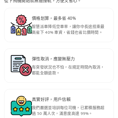
從下飛機開始就無縫接軌，方便又省心。
價格划算，最多省 40%
智慧派車降低空車率，讓你中長途搭乘最
高省下 40% 車資，省錢也省比價時間。
彈性取消，應變無壓力
有突發狀況也不怕，在規定時間內取消，
都能全額退款。
真實好評，用戶信賴
我們嚴選並培訓每位司機，已累積服務超
過 50 萬人次，滿意度高達 99%。