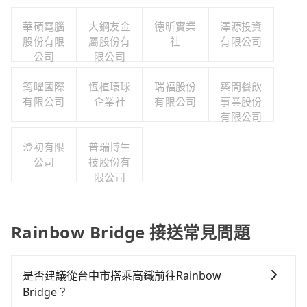
華碩電腦
大鋼友金
德昕實業
澤源投資
股份有限
屬股份有
社
有限公司
公司
限公司
筠曜國際
恆植環球
瑞福股份
築間餐飲
有限公司
企業社
有限公司
事業股份
有限公司
澄初有限
普瑞博生
公司
技股份有
限公司
Rainbow Bridge 接送常見問題
是否建議從台中市搭乘高鐵前往Rainbow
Bridge？