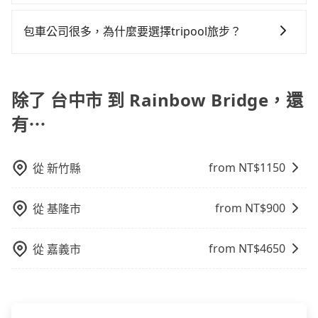
樣。另外，偶爾也會遇到明明已經預約了時間但上一位
節省50%的交通費用。
當您預約旅步的「單程專車」，如果需要在途中加點停
行車路線可能不太頻繁。 計程車：可以隨叫隨到，並且
司報帳打統編，在結帳時可以受理，並於乘車後一週內
用戶卻遲遲尚未歸還，又或者要還車時卻偏偏找不到停
靠，您可以參考我們的「加點服務」，每個點距離在 5
不必擔心停車位的問題。但是，計程車的費用相對較
寄出電子收據。
包車公司很多，為什麼要選擇tripool旅步？
車位，對於急著用車或者要載其他乘客的人來說就有不
公里內，需額外支付 200 元，且每個點最多停留 5 分
高，車輛選擇不如包車多，且大都屬短程接駁為主。
小的風險。最後，雖然路邊隨租隨還看似方便，但實際
旅步提供多種車型，從轎車、休旅車到九人座，讓您可
鐘。加點費用可以在乘車當天下車前給司機現付。如果
使用時還是有其區域的限制，實際可停靠的地點與你的
以依照您行程人數的需求進行選擇。此外，為確保您的
您選擇「計時包車」，中途需要加點停靠，則不需要額
上下車地點仍有段距離，在遇到下雨天或者載行李時，
旅途安全無憂，我們的司機都是專業且可靠的職業駕
除了 台中市 到 Rainbow Bridge，還
外支付費用。
就顯得非常不便。
駛。關於價格，旅步官網可一鍵即時查價，所示價格絕
有⋯
無隱藏費用，且還提供優於其他業者更彈性的取消政
策，讓您在規劃行程時能更無後顧之憂。無論您是要前
往市區還是郊區，我們都可以為您提供最佳的旅遊體
from NT$
1150
從
新竹縣
驗。所以，如果您正在尋找一家可靠的包車公司，
tripool旅步絕對是您值得信任的不二選擇！
from NT$
900
從
基隆市
from NT$
4650
從
嘉義市