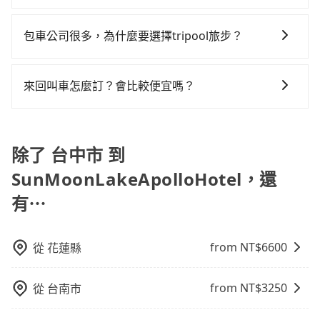
車前先向客服詢問是否有相應的司機可配合，以避免後
先上網預約，以免當場被坑受騙。綜合以上，無論在價
當您需要取消旅行行程時，旅步提供比其他業者更具彈
續爭議。此外，是否需要給司機紅包或小費，則可以由
格或服務品質上，tripool都是你從台中市到
性的取消政策，以給予乘客更多的保障和方便。只需在
您自行決定。不過，建議可事先詢問司機是否接受。」
包車公司很多，為什麼要選擇tripool旅步？
SunMoonLakeApolloHotel的最佳選擇。
用車前一天的凌晨六點前完成取消訂單作業，旅步就承
旅步提供多種車型，從轎車、休旅車到九人座，讓您可
諾會無條件全額退款，讓乘客感到安心之餘，降低風險
以依照您行程人數的需求進行選擇。此外，為確保您的
的同時也確保乘客的權益。
來回叫車怎麼訂？會比較便宜嗎？
旅途安全無憂，我們的司機都是專業且可靠的職業駕
為了乘客未來可能的訂單修改或取消，每筆訂單只含一
駛。關於價格，旅步官網可一鍵即時查價，所示價格絕
趟車的資訊，所以如果需要來回叫車，請分兩筆訂單預
無隱藏費用，且還提供優於其他業者更彈性的取消政
定。至於價格已經市場最優惠，並無特別針對來回車趟
除了 台中市 到
策，讓您在規劃行程時能更無後顧之憂。無論您是要前
做額外折扣，但如果手上有優惠代碼，歡迎直接使用，
往市區還是郊區，我們都可以為您提供最佳的旅遊體
SunMoonLakeApolloHotel，還
不限單程或來回。
驗。所以，如果您正在尋找一家可靠的包車公司，
有⋯
tripool旅步絕對是您值得信任的不二選擇！
from NT$
6600
從
花蓮縣
from NT$
3250
從
台南市