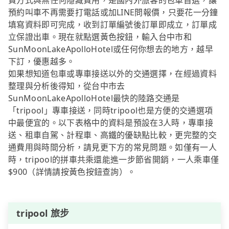
費方式與無任何隱藏費用，是國內外旅客的包車首選，讓
預約叫車不再需要打電話或加LINE問報價，只要花一分鐘
填寫資料即可完成，收到訂單編號後訂單即成立，訂單成
立保證出車。現在就點選黃色按鈕，輸入台中市和
SunMoonLakeApolloHotel或任何你想去的地方，越早
下訂，優惠越多。
如果想知道包車或專車接送以外的交通選擇，在經過資料
整理與分析後得知，從台中市去
SunMoonLakeApolloHotel最快的陸路交通是
「tripool」專車接送，同時tripool也是方便的交通選項
中最便宜的。以下表格中的資料是預設在3人時，專車接
送、租車自駕、計程車、高鐵的優缺點比較，更完整的交
通費用與時間分析，請見更下方的常見問題。如僅有一人
時，tripool的拼車共乘還能進一步節省開銷，一人乘車僅
$900（詳情請按黃色按鈕查詢）。
tripool 旅步