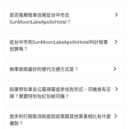
在乘車結束後一週內，tripool都會透過第三方系統寄出
旅行業代收轉付電子收據，如果公司需要報公帳，在預
是否推薦租車自駕從台中市去
約付款前可以輸入公司的抬頭與統編，可向國稅局報
SunMoonLakeApolloHotel？
帳，且免加收5%稅金。在收到後，可自行列印留存或報
雖然從台中市到SunMoonLakeApolloHotel可以選擇租
帳，完全符合台灣的法律規範。
車自駕，但花費可能不小。租車公司一般以天為單位計
從台中市到SunMoonLakeApolloHotel叫計程車
費，小轎車如Toyota Yaris、Nissan Kicks，一天租金
划算嗎？
$1,500起，九人座如Hyundai Staria或Volkswagen
如選擇小黃直達，在台中可以透過app叫車的有55688台
T6，一天租金約$4,500，油錢（每公里約3元）、
灣大車隊、Uber、Line Taxi、Yoxi等，如果在路邊攔不
eTag（每公里約1元）、路邊停車（每小時約40元）、
無車旅遊最好的替代交通方式是？
到車，也可考慮打電話至附近的計程車隊，如大都會衛
保險費、罰單另計。如果每日行駛里程超過200~400公
如果您沒有車，想要出門旅遊，最好的替代交通方式要
星車隊、大都會衛星計程車、龍興計程車行永福站無線
里，還會額外加收100~2,000元不等的超里程費用。由
看您旅遊的目的地而定。您可以善用大眾運輸，例如：
車隊等叫車看看。依照里程跳錶計算，價格約為
於絕大多數的租車公司都沒法提供甲租乙還的服務，所
如果想包車去公墓掃墓或參加告別式，司機會有忌
公車、捷運、客運等，或者考慮租車。如果您想要更便
2,650~3,200元間，但如改預約tripool可省高達
以要不當天就需往返台中市與
諱？需要特別包紅包給司機？
利的出行方式，您也可以選擇使用像是旅步提供的包車
$1,400。但如果要考慮到回程，南投縣僅有合法計程車
SunMoonLakeApolloHotel，不然就是需要一次租用多
如果您需要包車前往公墓掃墓或參加告別式，一般司機
服務，由專人到府接送，讓您更加輕鬆自在。
約340輛，數量約為台中市的4%、密度僅雙北的0.2%，
天，如此預計小轎車的花費至少$2,500、九人座$5,500
都會提供接送服務。不過，如果您有其他特殊要求，例
其叫車的難度是雙北市的490倍。再加上台中市有些計程
旅步的行程取消和退款政策跟其他業者相比有什麼
起。透過app預約tripool的單程專車接送才是前往最便
如需要載運骨灰罈或在車上進行法事等作業，建議在訂
車司機不按錶計費，約有27%會採現場議價，建議最好
優勢？
宜方便的選擇。