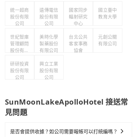
統一超商
遠傳電信
國家同步
國立臺中
股份有限
股份有限
輻射研究
教育大學
公司
公司
中心
世紀智庫
美時化學
台北公共
元創公關
管理顧問
製藥股份
客家事務
有限公司
股份有限
有限公司
協會
公司
研研投資
興立工業
股份有限
股份有限
公司
公司
SunMoonLakeApolloHotel 接送常
見問題
是否會提供收據？如公司需要報帳可以打統編嗎？