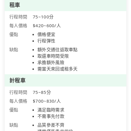
租車
行程時間
75~100分
每人價格
$420~600/人
優點
價格便宜
行程彈性
缺點
額外交通往返取車點
取還車時間受限
承擔額外風險
需當天來回或租多天
計程車
行程時間
75~85分
每人價格
$700~830/人
優點
滿足臨時需求
不需事先付款
缺點
品質參差不齊