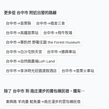
更多從 台中市 附近出發的路線
台中市→苗栗縣
台中市→橘舍三食
台中市→高鐵苗栗站
台中市→飛牛牧場
台中市→寨酌然 野奢庄園 the Forest museum
台中市→白沙屯拱天宮
台中市→勝興車站
台中市→自然圈農場LoFi Land
台中市→享沐時光莊園渡假酒店
台中市→苗栗火車站
除了 台中市 到 南庄漫步的雲包棟民宿，還有⋯
東興路 羊肉羹 魷魚羹→南庄漫步的雲包棟民宿