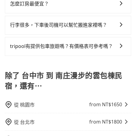
不同之處： 計時包車：計時包車是按照用車時間來計
雙北的0.5%，其叫車的難度是雙北市的190倍。再加上
怎麼訂房最便宜？
差的車款，如果人數超過四位，更是沒有較大的七人座
時1小時8分鐘。選擇搭乘高鐵而不預約包車，不僅每人
費，通常以每小時為單位，客戶可以根據自己的需要預
台中市有些計程車司機不按錶計費，約有27%會採現場
或九人座可供選擇，而且無人租車最令人詬病的就是車
至少額外負擔0元車資，而且更會額外浪費33分鐘在轉乘
現在旅客預訂飯店已經很少透過旅行社，大多是透過
定一定時間的包車服務。這種服務適用於需要在城市內
議價，建議最好先上網預約，以免當場被坑受騙。綜合
況，打開車門才發現仍有上一組乘客遺留的垃圾或者撞
與等車上，現在還不馬上來預約tripool！如果你僅有兩
OTA (online travel agent) 來完成，除了可以快速依據
多個地點間來回穿梭的客戶，例如市區觀光、商務差旅
行李很多，下車後司機可以幫忙搬進家裡嗎？
以上，無論在價格或服務品質上，tripool都是你從台中
凹的車門仍未被修理，每一次租車都好像在開樂透一
位乘車，也可參考tripool的拼車共乘服務，最多可再節
地區、價位、人數、特殊需求來搜尋適合的旅店與房
等。 點到點包車：點到點包車是按照里程和目的地來計
市到南庄漫步的雲包棟民宿的最佳選擇。
樣。另外，偶爾也會遇到明明已經預約了時間但上一位
省50%的交通費用。
很抱歉，目前司機只能幫您將行李搬下車，暫時無法提
型，更重要的是通常價格是官網的6~8折，如果又有加入
費，客戶可以預先告知出發地點A到目的地B，會根據路
用戶卻遲遲尚未歸還，又或者要還車時卻偏偏找不到停
供將行李搬進家裡的服務，請見諒。」
會員或者使用特定的信用卡，還可以累積點數做現金回
線和里程來計算費用。這種服務通常適用於單程或從一
tripool有提供包車旅遊嗎？有價格表可參考嗎？
車位，對於急著用車或者要載其他乘客的人來說就有不
饋或未來換取免費的住房。台灣人常用的線上訂房平台
個城市到另一個城市的長途包車。
小的風險。最後，雖然路邊隨租隨還看似方便，但實際
tripool提供全台各地包括南庄漫步的雲包棟民宿與台中
有Booking.com、Agoda.com、Hotels.com、
使用時還是有其區域的限制，實際可停靠的地點與你的
市的包車旅遊，從單純的單趟接送到算時間的計時包車
Expedia.com、Trip.com等。正常來說，線上刷卡付款
上下車地點仍有段距離，在遇到下雨天或者載行李時，
都有，可彈性選擇2~12小時的服務，滿足家族出遊、朋
除了 台中市 到 南庄漫步的雲包棟民
完後預定就完成，事先不用電話確認空房，事後也不用
就顯得非常不便。
友聚會、婚喪喜慶等不同的需求。價格透明、無隱藏費
告知付款完畢，一切都能在網路上操作。但有些較冷門
宿，還有⋯
用，網站試算即真實價格，免去來回電話確認。一天包
或規模較小的飯店，有可能再多平台同時上架而發生超
車的價格可能跟其他車隊相差無幾，但是如果只需要短
賣的現象，便有可能到了現場卻沒房可住的窘境，所以
時數或者單程專車服務者，敢大聲說我們價格絕對最划
在預定時要不選擇評分高、評論多的飯店，不然就是還
from NT$
1650
從
桃園市
算。網站上可直接挑選小轎車、休旅車、或九人座箱型
要再人工電話與飯店確認。預訂民宿方面，如不怕麻
車，如需10人以上巴士，請來信洽詢。
煩，有些時候直接打電話問的價格可能比民宿訂房網來
from NT$
1800
從
台北市
得便宜，但缺點就是多數要匯款並再人工確認。假如不
介意多花一點錢省下這些瑣碎的事，台灣本土的AsiaYo