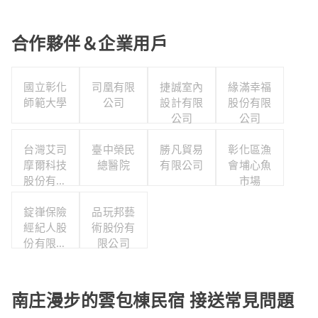
合作夥伴＆企業用戶
國立彰化
司凰有限
捷誠室內
緣滿幸福
師範大學
公司
設計有限
股份有限
公司
公司
台灣艾司
臺中榮民
勝凡貿易
彰化區漁
摩爾科技
總醫院
有限公司
會埔心魚
股份有限
市場
公司
錠嵂保險
品玩邦藝
經紀人股
術股份有
份有限公
限公司
司
南庄漫步的雲包棟民宿 接送常見問題