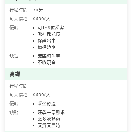
行程時間
70分
每人價格
$600/人
優點
可1~8位乘客
哪裡都能接
保證出車
價格透明
缺點
無臨時叫車
不收現金
高鐵
行程時間
每人價格
$600/人
優點
乘坐舒適
缺點
旺季一票難求
需多次轉乘
又貴又費時