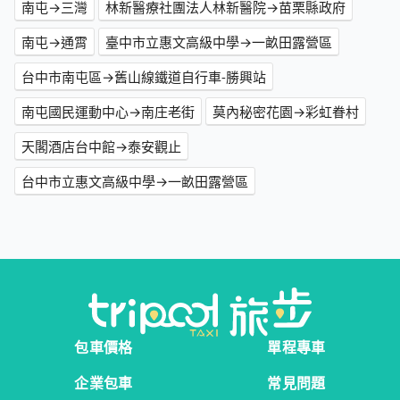
南屯→三灣
林新醫療社團法人林新醫院→苗栗縣政府
南屯→通霄
臺中市立惠文高級中學→一畝田露營區
台中市南屯區→舊山線鐵道自行車-勝興站
南屯國民運動中心→南庄老街
莫內秘密花園→彩虹眷村
天閣酒店台中館→泰安觀止
台中市立惠文高級中學→一畝田露營區
包車價格
單程專車
企業包車
常見問題