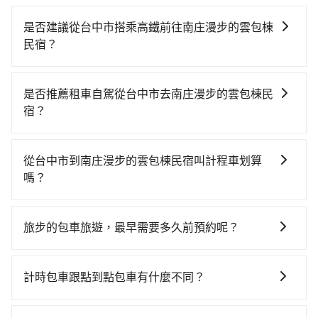
是否建議從台中市搭乘高鐵前往南庄漫步的雲包棟
民宿？
從台中搭高鐵去南庄漫步的雲包棟民宿絕非最佳選擇，
高鐵較貴、費時、轉車麻煩！台中-苗栗雖然一天最多時
是否推薦租車自駕從台中市去南庄漫步的雲包棟民
有32班車次，從最早06:05到22:39，過了末班車到清晨
宿？
的時段，還是要找其他交通方案。假設從台中市南屯區
如果你有台灣駕照且對自己駕駛技術有信心，且在車上
前往最靠近的台中高鐵站，叫一輛計程車花費約300元、
時不需要閉目養神（因為要自己開車），最重要的是你
車程約15分鐘。抵達高鐵站後，步行進站、現場購票並
從台中市到南庄漫步的雲包棟民宿叫計程車划算
當天就要來回，那在台中路邊可隨租隨借的iRent應該是
於月台排隊的時間約20分鐘，再乘坐17~19分鐘（平均
嗎？
你最便宜選擇。註冊完iRent的app後，可以每小時
18分）的高鐵從台中站前往苗栗高鐵站，每人票價270
如選擇小黃直達，在台中可以透過app叫車的有55688台
$115~205承租小轎車，每公里再額外加收$3.2，從台中
元，再用5分鐘出站、等待車站前排班的計程車，搭上小
灣大車隊、Uber、Line Taxi、Yoxi等，如果在路邊攔不
市（南屯區）到南庄漫步的雲包棟民宿的花費預估為
黃後約花45分鐘、車費700元後，抵達南庄漫步的雲包
旅步的包車旅遊，最早需要多久前預約呢？
到車，也可考慮打電話至附近的計程車隊，如中天衛星
$1,250~1,800（金額差異來自於平假日、車款差異、抵
棟民宿 (苗栗縣三灣鄉) 的目的地。全程加上轉車時間共1
當您的行程確定後，建議盡早預訂包車服務，因為旅步
車隊、中彰車隊、大都會計程車等叫車看看。依照里程
達目的地後多久原路返回），雖已將eTag和可能的每小
小時41分鐘，假設3位同行，高鐵加轉乘之平均每人花費
提供早鳥優惠，您越早預訂就能享有更優惠的價格。所
跳錶計算，價格約為2,100~2,500元間，但如改預約
時40元路邊停車費用預估進去，但額外的汽車保險與可
計時包車跟點到點包車有什麼不同？
為600元。不過，台中市少部分小黃司機不按表收費，看
以不妨趁早訂購，享受更划算的價格。
tripool可省高達$700。但如果要考慮到回程，苗栗縣僅
能的罰單都需自付。再者，和運的iRent只提供最基本的
乘客是外地人便漫天喊價或恣意繞路。但如果全程使用
計時包車和點到點包車都是包車服務的形式，但有一些
有合法計程車約380輛，數量約為台中市的4%、密度僅
車型，如Toyota Yaris、Prius C、Vios這類乘坐體驗較
tripool並到府專車接送，則每人平均花費約600元，費