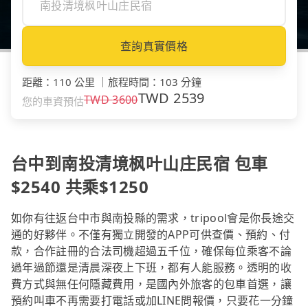
查詢真實價格
距離
：
110 公里
｜
旅程時間
：
103 分鐘
TWD
2539
TWD
3600
您的車資預估
台中到南投清境枫叶山庄民宿 包車
$2540 共乘$1250
如你有往返台中市與南投縣的需求，tripool會是你長途交
通的好夥伴。不僅有獨立開發的APP可供查價、預約、付
款，合作註冊的合法司機超過五千位，確保每位乘客不論
過年過節還是清晨深夜上下班，都有人能服務。透明的收
費方式與無任何隱藏費用，是國內外旅客的包車首選，讓
預約叫車不再需要打電話或加LINE問報價，只要花一分鐘