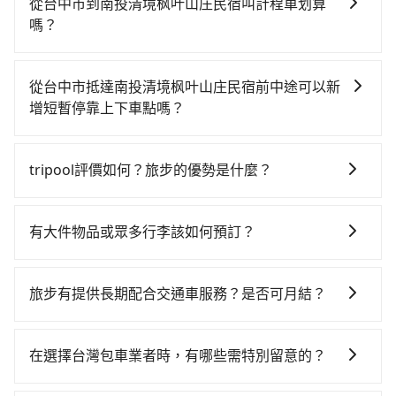
時不需要閉目養神（因為要自己開車），最重要的是你
從台中市到南投清境枫叶山庄民宿叫計程車划算
當天就要來回，那在台中路邊可隨租隨借的iRent應該是
嗎？
你最便宜選擇。註冊完iRent的app後，可以每小時
如選擇小黃直達，在台中可以透過app叫車的有55688台
$115~205承租小轎車，每公里再額外加收$3.2，從台中
灣大車隊、Uber、Line Taxi、Yoxi等。依照里程跳錶計
市（沙鹿區）到南投清境枫叶山庄民宿的花費預估為
從台中市抵達南投清境枫叶山庄民宿前中途可以新
算，價格約為2,800~3,400元間，但如改預約tripool可
$1,650~2,200（金額差異來自於平假日、車款差異、抵
增短暫停靠上下車點嗎？
省高達$900。但如果要考慮到回程，南投縣僅有合法計
達目的地後多久原路返回），雖已將eTag和可能的每小
tripool有提供多點上下車接送服務，線上預約從台中市
程車約340輛，數量約為台中市的4%、密度僅雙北的
時40元路邊停車費用預估進去，但額外的汽車保險與可
前往南投清境枫叶山庄民宿的途中可備註加點。每個加
0.2%，其叫車的難度是雙北市的490倍。再加上台中市
能的罰單都需自付。再者，和運的iRent只提供最基本的
tripool評價如何？旅步的優勢是什麼？
點位置，前後額外里程數5公里內加收200元。雖然可能
有些計程車司機不按錶計費，約有27%會採現場議價，
車型，如Toyota Yaris、Prius C、Vios這類乘坐體驗較
根據google的評價，tripool的服務品質整體上是非常穩
有些路線完全順路，但是司機多點停靠就會有額外的等
建議最好先上網預約，以免當場被坑受騙。綜合以上，
差的車款，如果人數超過四位，更是沒有較大的七人座
定及可靠的，大多數的使用者都給予了高分評價。此
待時間，收取額外費用是必要的補償。
無論在價格或服務品質上，tripool都是你從台中市到南
有大件物品或眾多行李該如何預訂？
或九人座可供選擇，而且無人租車最令人詬病的就是車
外，tripool司機專業的駕駛和親切服務態度也獲得了許
投清境枫叶山庄民宿的最佳選擇。
況，打開車門才發現仍有上一組乘客遺留的垃圾或者撞
一般情況，九人座最多可以乘坐八位乘客以及置放六件
多好評，價格透明無隱藏費用、相比其他業者提供的用
凹的車門仍未被修理，每一次租車都好像在開樂透一
30吋的行李箱，但如有大件行李、衝浪板、樂器、廣告
車前一日凌晨6點前取消均可無條件全額退費的承諾，讓
旅步有提供長期配合交通車服務？是否可月結？
樣。另外，偶爾也會遇到明明已經預約了時間但上一位
看板、床墊、折疊單車、家電等，在乘客人數不多的情
您的旅程能更有彈性及保障。
用戶卻遲遲尚未歸還，又或者要還車時卻偏偏找不到停
如果您需要特殊的用車服務，請透過電子郵件
況下，可以將後座倒放來騰出置物空間。基本上只要不
車位，對於急著用車或者要載其他乘客的人來說就有不
booking@tripool.app聯繫我們，我們的專人將協助回
遮住司機視線、不會破壞車體、不影響行車安全，會讓
在選擇台灣包車業者時，有哪些需特別留意的？
小的風險。最後，雖然路邊隨租隨還看似方便，但實際
覆您的需求，並確認是否能安排符合您需求的用車服
乘客盡量塞、盡量放。在預定前，建議先丈量好尺寸，
使用時還是有其區域的限制，實際可停靠的地點與你的
若您是入境台灣從事旅遊活動，或是在選擇台灣包車業
務。