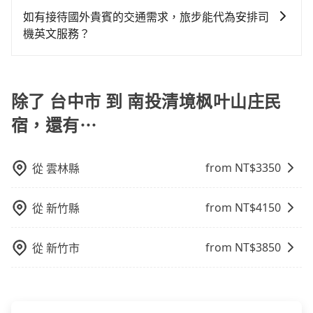
並事先透過官網的線上客服洽詢，確認沒問題再下訂。
上下車地點仍有段距離，在遇到下雨天或者載行李時，
者時，要特別留意評估業者的合法性、司機和車輛的資
如有接待國外貴賓的交通需求，旅步能代為安排司
就顯得非常不便。
質和素質、費用透明度和評價口碑等方面，以確保您在
機英文服務？
台灣旅行的安全和舒適。
當然可以。如果您需要外語司機的服務，可以先透過電
子郵件booking@tripool.app聯繫我們，我們將有專人
協助回覆，並確認是否能夠提供所需的服務。
除了 台中市 到 南投清境枫叶山庄民
宿，還有⋯
from NT$
3350
從
雲林縣
from NT$
4150
從
新竹縣
from NT$
3850
從
新竹市