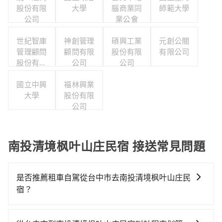
股份有限
大學
腦商業同
師範大學
公司
業公會
世紀智庫
神創管理
碩興工業
元創公關
管理顧問
顧問有限
股份有限
有限公司
股份有限
公司
公司
公司
國立中興
福林興業
大學
股份有限
公司
南投清境枫叶山庄民宿 接送常見問題
是否推薦租車自駕從台中市去南投清境枫叶山庄民
宿？
如果你有台灣駕照且對自己駕駛技術有信心，且在車上