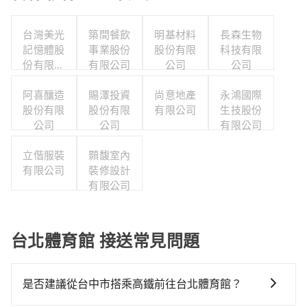
台灣美光
築間餐飲
明基材料
長森生物
記憶體股
事業股份
股份有限
科技有限
份有限公
有限公司
公司
公司
司
阿喜釀造
賜澤投資
尚意地產
永鴻國際
股份有限
股份有限
有限公司
生技股份
公司
公司
有限公司
立偕服裝
顥馥室內
有限公司
裝修設計
有限公司
台北體育館 接送常見問題
是否建議從台中市搭乘高鐵前往台北體育館？