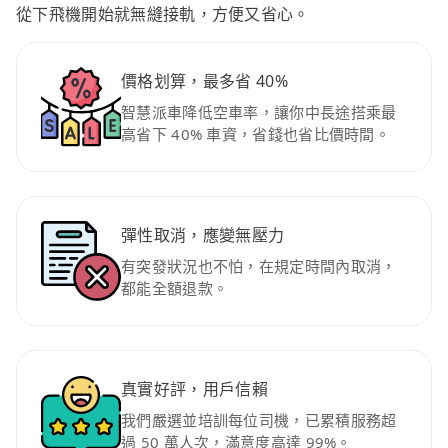
從下飛機開始就無縫接軌，方便又省心。
價格划算，最多省 40%
智慧派車降低空車率，讓你中長途搭乘最
高省下 40% 車資，省錢也省比價時間。
彈性取消，應變無壓力
有突發狀況也不怕，在規定時間內取消，
都能全額退款。
真實好評，用戶信賴
我們嚴選並培訓每位司機，已累積服務超
過 50 萬人次，滿意度高達 99%。