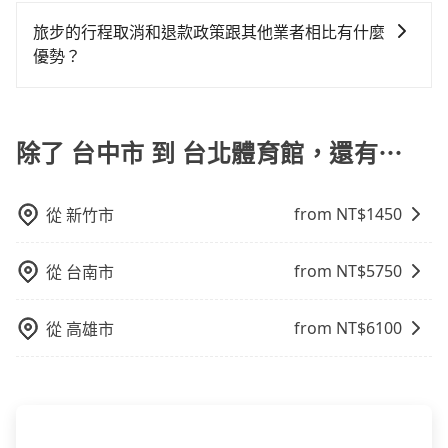
火車站通常是城市的交通樞紐，以下是火車站常見交通
駛。關於價格，旅步官網可一鍵即時查價，所示價格絕
供。一旦付款完畢，tripool保證出車。一般建議出發前
用戶卻遲遲尚未歸還，又或者要還車時卻偏偏找不到停
方式： 公車或客運：乘坐公車或客運到達或離開火車
無隱藏費用，且還提供優於其他業者更彈性的取消政
一天中午以前完成預約，越早下訂價格越低價，如臨時
旅步的行程取消和退款政策跟其他業者相比有什麼
車位，對於急著用車或者要載其他乘客的人來說就有不
站，相對便宜經濟。 計程車：乘坐計程車到達或離開火
策，讓您在規劃行程時能更無後顧之憂。無論您是要前
需要，前一天傍晚五點前仍會收單，最遲如當天下午過
優勢？
小的風險。最後，雖然路邊隨租隨還看似方便，但實際
車站，方便快捷但昂貴。 捷運/輕軌：通過捷運或輕軌到
往市區還是郊區，我們都可以為您提供最佳的旅遊體
後乘車，四小時前仍能預約。
使用時還是有其區域的限制，實際可停靠的地點與你的
當您需要取消旅行行程時，旅步提供比其他業者更具彈
達或離開火車站，快捷便利。 包車：預定包車到達或離
驗。所以，如果您正在尋找一家可靠的包車公司，
上下車地點仍有段距離，在遇到下雨天或者載行李時，
性的取消政策，以給予乘客更多的保障和方便。只需在
開火車站，是最便利的，無需與人共乘、快速抵達。
tripool旅步絕對是您值得信任的不二選擇！
就顯得非常不便。
用車前一天的凌晨六點前完成取消訂單作業，旅步就承
除了 台中市 到 台北體育館，還有⋯
諾會無條件全額退款，讓乘客感到安心之餘，降低風險
的同時也確保乘客的權益。
from NT$
1450
從
新竹市
from NT$
5750
從
台南市
from NT$
6100
從
高雄市