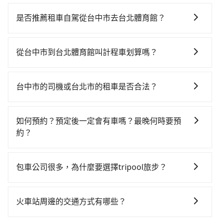
若要從台中市區搭高鐵前往台北體育館，高鐵乘坐舒
適、較貴、費時！從最早06:05一直到23:03，台中-台北
是否推薦租車自駕從台中市去台北體育館？
一天最多有105班次高鐵可搭乘。假設從台中市南屯區前
如果你有台灣駕照且對自己駕駛技術有信心，且在車上
往最靠近的台中高鐵站，叫一輛計程車花費約300元、車
時不需要閉目養神（因為要自己開車），最重要的是你
程約15分鐘。抵達高鐵站後，步行進站、現場購票並於
從台中市到台北體育館叫計程車划算嗎？
當天就要來回，那在台中路邊可隨租隨借的iRent應該是
月台排隊的時間約20分鐘，再乘坐43~69分鐘（平均57
如選擇小黃直達，在台中可以透過app叫車的有55688台
你最便宜選擇。註冊完iRent的app後，可以每小時
分）的高鐵從台中站前往台北高鐵站，每人票價700元，
灣大車隊、Uber、Line Taxi、Yoxi等，如果在路邊攔不
$115~205承租小轎車，每公里再額外加收$3.2，從台中
再用15分鐘出站、等待車站前排班的計程車，搭上小黃
台中市的司機或台北市的租車是否合法？
到車，也可考慮打電話至附近的計程車隊，如中彰車
市（南屯區）到台北體育館的花費預估為
後約花20分鐘、車費300元後，抵達台北體育館 (台北市
許多的Line群組或Facebook社團裡，有很多低價的白牌
隊、中天衛星車隊、大都會計程車等叫車看看。依照里
$2,100~2,650（金額差異來自於平假日、車款差異、抵
松山區) 的目的地。全程加上轉車時間共2小時4分鐘，假
車、私家車或野雞車在招攬生意，這不僅是違法可能被
程跳錶計算，價格約為4,025~4,800元間，但如改預約
達目的地後多久原路返回），雖已將eTag和可能的每小
如何預約？預定後一定會有車嗎？最晚何時要預
設4位同行，高鐵加轉乘之平均每人花費為850元。不
警察臨檢並趕下車，出意外後保險公司更是不會提供任
tripool可省高達$2,000。台中市有些計程車司機不按錶
時40元路邊停車費用預估進去，但額外的汽車保險與可
約？
過，台中市少部分小黃司機不按表收費，看乘客是外地
何理賠，如果又遇到心術不正的司機，其犯罪行為可能
計費，約有27%會採現場議價，建議最好先上網預約，
能的罰單都需自付。再者，和運的iRent只提供最基本的
人便漫天喊價或恣意繞路。但如果全程使用tripool並到
如要預約從台中市前往台北體育館的專車接送服務，可
都無法監控或追查。最好別為了省小錢而冒上不必要的
以免當場被坑受騙。綜合以上，無論在價格或服務品質
車型，如Toyota Yaris、Prius C、Vios這類乘坐體驗較
府專車接送，則每人平均花費約710元，費時1小時54分
直接線上輸入上下車地點或地址，三秒內即可查到真實
風險。而tripool雇用的司機、使用的車輛以及配合的車
上，tripool都是你從台中市到台北體育館的最佳選擇。
包車公司很多，為什麼要選擇tripool旅步？
差的車款，如果人數超過四位，更是沒有較大的七人座
鐘。選擇搭乘高鐵而不預約包車，不僅每人至少額外負
價格，照著步驟填寫完乘客資料與線上刷卡，訂單即成
行，一定符合台灣法律規定，除了司機擁有合法的職業
或九人座可供選擇，而且無人租車最令人詬病的就是車
擔140元車資，而且更會額外浪費10分鐘在轉乘與等車
旅步提供多種車型，從轎車、休旅車到九人座，讓您可
立。在拿到訂單編號後，隨即會在手機上收到簡訊以及
駕駛執照以及良民證外，車輛一定投保最高300萬乘客
況，打開車門才發現仍有上一組乘客遺留的垃圾或者撞
上，現在還不馬上來預約tripool！如果你是三人以下要
以依照您行程人數的需求進行選擇。此外，為確保您的
電子郵件確認信，如此就完成預約了，而司機與車輛的
險。最好辨別叫的車是否合法，就看車牌的開頭，只要
火車站周邊的交通方式有哪些？
凹的車門仍未被修理，每一次租車都好像在開樂透一
乘車，也可參考tripool的拼車共乘服務，最多可再節省
旅途安全無憂，我們的司機都是專業且可靠的職業駕
詳細資料，將於乘車前一晚八點透過SMS和EMAIL提
不是R或T開頭的車，就一定是違法。
樣。另外，偶爾也會遇到明明已經預約了時間但上一位
50%的交通費用。