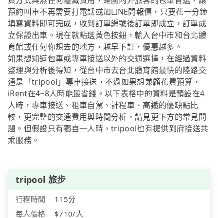
費方式與無任何隱藏費用，是國內外旅客的包車首選，讓
預約叫車不再需要打電話或加LINE問報價，只要花一分鐘
填寫資料即可完成，收到訂單編號後訂單即成立，訂單成
立保證出車。現在就點選黃色按鈕，輸入台中市和台北體
育館或任何你想去的地方，越早下訂，優惠越多。
如果想知道包車或專車接送以外的交通選擇，在經過資料
整理與分析後得知，從台中市去台北體育館最快的陸路交
通是「tripool」專車接送，不過如果想兼顧花費預算，
iRent在4~8人時能最省錢。以下表格中的資料是預設在4
人時，專車接送、租車自駕、計程車、高鐵的優缺點比
較，更完整的交通費用與時間分析，請見更下方的常見問
題。但假設只有獨自一人時，tripool也有提供到府接送共
乘服務。
tripool 旅步
行程時間
115分
每人價格
$710/人