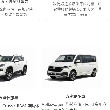
取消，應變無壓力
我們嚴選並培訓每位司機，已
況也不怕，在規定時
累積服務超過 50 萬人次，滿
消，都能全額退款。
意度高達 99%。
九座箱型車
五座休旅車
Volkswagen 旗艦商旅、Ford 家用商
lla Cross、RAV4 運動休