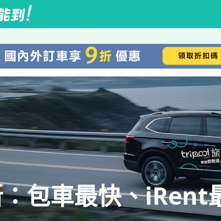
斯
：包車最快、iRent