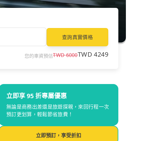
查詢真實價格
TWD
4249
TWD
6000
您的車資預估
立即享 95 折專屬優惠
無論是商務出差還是旅遊探親，來回行程一次
預訂更划算，輕鬆節省旅費！
立即預訂，享受折扣