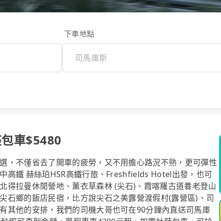
下車地點
包車$5480
選，不僅省去了開車的疲勞，又不用擔心路況不熟，更可彈性
赫絲珀HSR高鐵行旅、Freshfields Hotel出發，也可
得拉曼休閒營地、薰衣草森林 (尖石)、霞喀羅古道養老登山
尖石鄉的飯店民宿，比方說尖石之美露營渡假村(露營區)、司
有其他的安排，我們的司機大哥也可在90分鐘內直送司馬庫