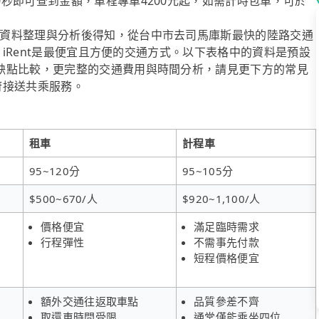
秒即可查到金額，單程專車4200元起，如需計時包車，可於
資料整理與分析後得知，從台中市去司馬庫斯最快的陸路交通
算，iRent是最便宜且方便的交通方式。以下表格中的資料是預設
缺點比較，更完整的交通費用與時間分析，請見更下方的常見
到府接送共乘服務。
租車
計程車
95~120分
95~105分
$500~670/人
$920~1,100/人
價格便宜
滿足臨時需求
行程彈性
不需事先付款
短程價格便宜
額外交通往返取車點
品質參差不齊
取還車時間受限
通常僅能乘坐四位