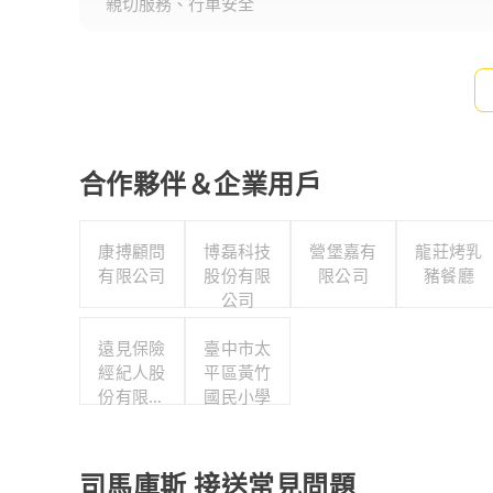
親切服務、行車安全
合作夥伴＆企業用戶
康搏顧問
博磊科技
營堡嘉有
龍莊烤乳
有限公司
股份有限
限公司
豬餐廳
公司
遠見保險
臺中市太
經紀人股
平區黃竹
份有限公
國民小學
司
司馬庫斯 接送常見問題