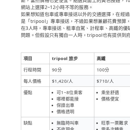
斯，當然價格也更便宜。點選頁面上的黃色按鈕，10
網站上選擇2~12小時不等的服務。
如果想知道包車或專車接送以外的交通選擇，在經過
是「tripool」專車接送，不過如果想兼顧花費預
在3人時，專車接送、租車自駕、計程車、高鐵的優
問題。但假設只有獨自一人時，tripool也有提供
項目
tripool 旅步
高鐵
行程時間
90分
100分
每人價格
$1,420/人
$710/人
優點
可1~8位乘客
乘坐舒適
哪裡都能接
價格便宜
保證出車
價格透明
缺點
無臨時叫車
旺季一票難求
不收現金
需多次轉乘