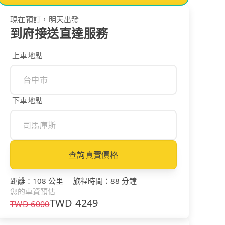
現在預訂，明天出發
到府接送直達服務
上車地點
下車地點
查詢真實價格
距離
：
108 公里
｜
旅程時間
：
88 分鐘
您的車資預估
TWD
4249
TWD
6000