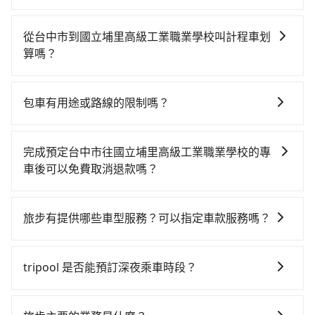
如果你有台灣駕照且對自己駕駛技術有信心，且在車上
時不需要閉目養神（因為要自己開車），最重要的是你
從台中市到國立埔里高級工業職業學校叫計程車划
當天就要來回，那在台中路邊可隨租隨借的iRent應該是
算嗎？
你最便宜選擇。註冊完iRent的app後，可以每小時
如選擇小黃直達，在台中可以透過app叫車的有55688台
$115~205承租小轎車，每公里再額外加收$3.2，從台中
灣大車隊、Uber、Line Taxi、Yoxi等，如果在路邊攔不
市（烏日區）到國立埔里高級工業職業學校的花費預估
包車有用途或路線的限制嗎？
到車，也可考慮打電話至yoxi車隊等叫車看看。依照里
為$900~1,350（金額差異來自於平假日、車款差異、抵
不管是從台中市前往國立埔里高級工業職業學校或是全
程跳錶計算，價格約為1,425~1,700元間，若改選
達目的地後多久原路返回），雖已將eTag和可能的每小
台灣任何地方，只要是長途交通且途中遵守台灣法律，
tripool的專車服務可再更便宜。但如果要考慮到回程，
時40元路邊停車費用預估進去，但額外的汽車保險與可
完成預定台中市往國立埔里高級工業職業學校的專
無論是清明掃墓、包車旅遊、參加喜宴/喪禮、就醫回
南投縣僅有合法計程車約340輛，數量約為台中市的
能的罰單都需自付。再者，和運的iRent只提供最基本的
車後可以免費取消退款嗎？
診、登山露營、學生搬家、投票返鄉、商務出差、貴賓
4%、密度僅雙北的0.2%，其叫車的難度是雙北市的490
車型，如Toyota Yaris、Prius C、Vios這類乘坐體驗較
只要在乘車前一日清晨六點以前透過電子郵件告知，不
來訪、寵物檢疫、預約叫車、機場接送、定期洗腎、包
倍。再加上台中市有些計程車司機不按錶計費，約有
差的車款，如果人數超過四位，更是沒有較大的七人座
論任何理由，保證全額退費，且不收取任何手續費。
月上下班，或者任何跨縣市接送的需求，tripool都能滿
27%會採現場議價，建議最好先上網預約，以免當場被
旅步有提供哪些車型服務？可以指定車款服務嗎？
或九人座可供選擇，而且無人租車最令人詬病的就是車
足你。乘車前一天下午五點以前完成預約，隔天保證出
坑受騙。雖然台中市區到國立埔里高級工業職業學校的
況，打開車門才發現仍有上一組乘客遺留的垃圾或者撞
旅步有提供小轎車、休旅車、九人座供您選擇，若您有
車。如需公司報帳打統編，在結帳時可以受理，並於乘
跳表小黃可能較為便宜，但當你們人數超過四位時，叫
凹的車門仍未被修理，每一次租車都好像在開樂透一
指定車款服務的需求，可以先將您的需先提供旅步，會
車後一週內寄出電子收據。
tripool 是否能預訂深夜乘車時段？
兩輛計程車的費用就貴了，改預約一輛tripool的九人座
樣。另外，偶爾也會遇到明明已經預約了時間但上一位
有專人回覆您。
廂型車最高可省$700。
用戶卻遲遲尚未歸還，又或者要還車時卻偏偏找不到停
可以的！tripool 旅步全年無休並提供深夜接送服務。
車位，對於急著用車或者要載其他乘客的人來說就有不