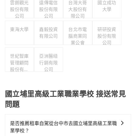
雲朗觀光
遠傳電信
台灣大哥
國立成功
股份有限
股份有限
大股份有
大學
公司
公司
限公司
東海大學
鑫毅投資
台北市電
研研投資
有限公司
腦商業同
股份有限
業公會
公司
世紀智庫
亞洲醫紐
管理顧問
行銷有限
股份有限
公司
公司
國立埔里高級工業職業學校 接送常見
問題
是否推薦租車自駕從台中市去國立埔里高級工業職
業學校？