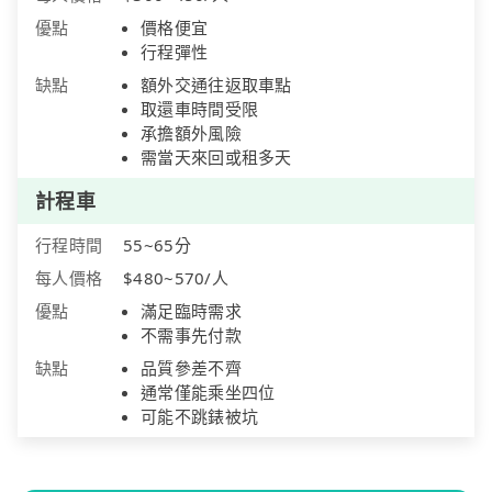
優點
價格便宜
行程彈性
缺點
額外交通往返取車點
取還車時間受限
承擔額外風險
需當天來回或租多天
計程車
行程時間
55~65分
每人價格
$480~570/人
優點
滿足臨時需求
不需事先付款
缺點
品質參差不齊
通常僅能乘坐四位
可能不跳錶被坑