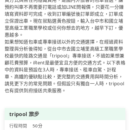
費方式與無任何隱藏費用，是國內外旅客的包車首選，讓
預約叫車不再需要打電話或加LINE問報價，只要花一分鐘
填寫資料即可完成，收到訂單編號後訂單即成立，訂單成
立保證出車。現在就點選黃色按鈕，輸入台中市和國立埔
里高級工業職業學校或任何你想去的地方，越早下訂，優
惠越多。
如果想知道包車或專車接送以外的交通選擇，在經過資料
整理與分析後得知，從台中市去國立埔里高級工業職業學
校最快的陸路交通是「tripool」專車接送，不過如果想兼
顧花費預算，iRent是最便宜且方便的交通方式。以下表格
中的資料是預設在3人時，專車接送、租車自駕、計程
車、高鐵的優缺點比較，更完整的交通費用與時間分析，
請見更下方的常見問題。但假設只有獨自一人時，tripool
也有提供到府接送共乘服務。
tripool 旅步
行程時間
50分