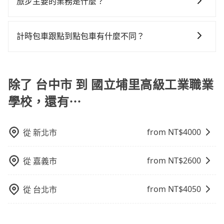
旅步主要的業務是什麼？
小的風險。最後，雖然路邊隨租隨還看似方便，但實際
使用時還是有其區域的限制，實際可停靠的地點與你的
旅步主要的業務是為旅客提供包車旅遊或專車接送服
上下車地點仍有段距離，在遇到下雨天或者載行李時，
務，依據旅客的需求來安排。旅客可立即在官網進行價
計時包車跟點到點包車有什麼不同？
就顯得非常不便。
格試算，價格清楚透明且沒有隱藏費用。
計時包車和點到點包車都是包車服務的形式，但有一些
不同之處： 計時包車：計時包車是按照用車時間來計
費，通常以每小時為單位，客戶可以根據自己的需要預
除了 台中市 到 國立埔里高級工業職業
定一定時間的包車服務。這種服務適用於需要在城市內
學校，還有⋯
多個地點間來回穿梭的客戶，例如市區觀光、商務差旅
等。 點到點包車：點到點包車是按照里程和目的地來計
費，客戶可以預先告知出發地點A到目的地B，會根據路
from NT$
4000
從
新北市
線和里程來計算費用。這種服務通常適用於單程或從一
個城市到另一個城市的長途包車。
from NT$
2600
從
嘉義市
from NT$
4050
從
台北市