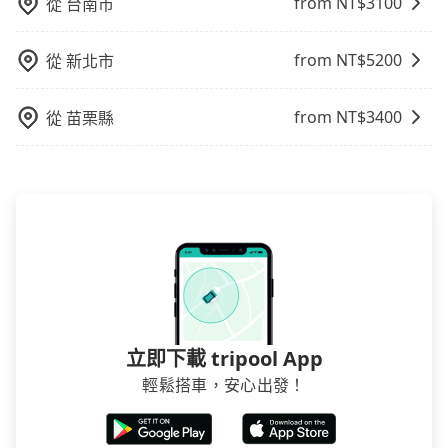
from NT$
3100
從
台南市
Expedia.com、Trip.com等。正常來說，線上刷卡付款
完後預定就完成，事先不用電話確認空房，事後也不用
from NT$
5200
從
新北市
告知付款完畢，一切都能在網路上操作。但有些較冷門
或規模較小的飯店，有可能再多平台同時上架而發生超
賣的現象，便有可能到了現場卻沒房可住的窘境，所以
from NT$
3400
從
苗栗縣
在預定時要不選擇評分高、評論多的飯店，不然就是還
要再人工電話與飯店確認。預訂民宿方面，如不怕麻
煩，有些時候直接打電話問的價格可能比民宿訂房網來
得便宜，但缺點就是多數要匯款並再人工確認。假如不
介意多花一點錢省下這些瑣碎的事，台灣本土的AsiaYo
或者國際Airbnb都值得推薦。
立即下載 tripool App
輕鬆搭車，安心出發！