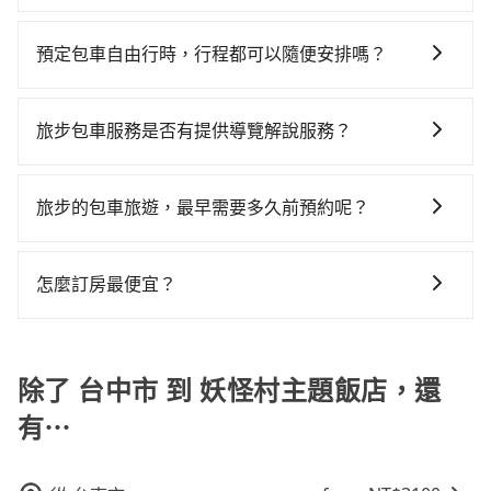
$1,150~1,650（金額差異來自於平假日、車款差異、抵
鐘、車費1,300元後，抵達妖怪村主題飯店 (南投縣鹿谷
tripool有提供多點上下車接送服務，線上預約從台中市
到回程，南投縣僅有合法計程車約340輛，數量約為台中
達目的地後多久原路返回），雖已將eTag和可能的每小
鄉) 的目的地。全程加上轉車時間共1小時30分鐘，假設
前往妖怪村主題飯店的途中可備註加點。每個加點位
市的4%、密度僅雙北的0.2%，其叫車的難度是雙北市的
時40元路邊停車費用預估進去，但額外的汽車保險與可
預定包車自由行時，行程都可以隨便安排嗎？
5位同行，高鐵加轉乘之平均每人花費為650元。不過，
置，前後額外里程數5公里內加收200元。雖然可能有些
490倍。再加上台中市有些計程車司機不按錶計費，約有
能的罰單都需自付。再者，和運的iRent只提供最基本的
台中市少部分小黃司機不按表收費，看乘客是外地人便
只要不超出您選用的用車時間及行程總公里數，且行程
路線完全順路，但是司機多點停靠就會有額外的等待時
27%會採現場議價，建議最好先上網預約，以免當場被
車型，如Toyota Yaris、Prius C、Vios這類乘坐體驗較
漫天喊價或恣意繞路。但如果全程使用tripool並到府專
沒有到達海拔1500公里以上的山區，行程都是可以依照
間，收取額外費用是必要的補償。
坑受騙。雖然台中市區到妖怪村主題飯店的跳表小黃可
旅步包車服務是否有提供導覽解說服務？
差的車款，如果人數超過四位，更是沒有較大的七人座
車接送，則每人平均花費約580元，費時1小時7分鐘。
您的需求安排的。
能較為便宜，但當你們人數超過四位時，叫兩輛計程車
或九人座可供選擇，而且無人租車最令人詬病的就是車
選擇搭乘高鐵而不預約包車，不僅每人至少額外負擔70
抱歉！目前旅步的包車服務暫無提供導覽服務，如果您
的費用就貴了，改預約一輛tripool的九人座廂型車最高
況，打開車門才發現仍有上一組乘客遺留的垃圾或者撞
元車資，而且更會額外浪費23分鐘在轉乘與等車上，現
需要導覽服務，可事先透過電子郵件
旅步的包車旅遊，最早需要多久前預約呢？
可省$700。
凹的車門仍未被修理，每一次租車都好像在開樂透一
在還不馬上來預約tripool！如果你是三人以下要乘車，
booking@tripool.app聯繫我們，將有專人協助回覆確
樣。另外，偶爾也會遇到明明已經預約了時間但上一位
也可參考tripool的拼車共乘服務，最多可再節省50%的
當您的行程確定後，建議盡早預訂包車服務，因為旅步
認是否能協助安排。
用戶卻遲遲尚未歸還，又或者要還車時卻偏偏找不到停
交通費用。
提供早鳥優惠，您越早預訂就能享有更優惠的價格。所
怎麼訂房最便宜？
車位，對於急著用車或者要載其他乘客的人來說就有不
以不妨趁早訂購，享受更划算的價格。
小的風險。最後，雖然路邊隨租隨還看似方便，但實際
現在旅客預訂飯店已經很少透過旅行社，大多是透過
使用時還是有其區域的限制，實際可停靠的地點與你的
OTA (online travel agent) 來完成，除了可以快速依據
上下車地點仍有段距離，在遇到下雨天或者載行李時，
地區、價位、人數、特殊需求來搜尋適合的旅店與房
除了 台中市 到 妖怪村主題飯店，還
就顯得非常不便。
型，更重要的是通常價格是官網的6~8折，如果又有加入
有⋯
會員或者使用特定的信用卡，還可以累積點數做現金回
饋或未來換取免費的住房。台灣人常用的線上訂房平台
有Booking.com、Agoda.com、Hotels.com、