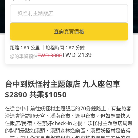
查詢真實價格
距離
：
69 公里
｜
旅程時間
：
67 分鐘
TWD
2139
TWD
3000
您的車資預估
台中到妖怪村主題飯店 九人座包車
$2890 共乘$1050
在從台中市前往妖怪村主題飯店的70分鐘路上，有些旅客
沿途會造訪順天宮、溪南夜市、逢甲夜市，但如想盡快入
住飯店/民宿，在辦好check-in之後，妖怪村主題飯店周邊
的熱門景點如溪頭、溪頭森林遊樂區、溪頭妖怪村是值得