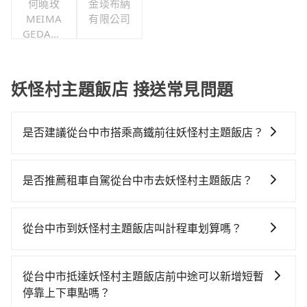
何曉玫
金琰布納
MEIMA
有限公司
GEDANC
E舞團
妖怪村主題飯店 接送常見問題
是否建議從台中市搭乘高鐵前往妖怪村主題飯店？
從台中搭高鐵去妖怪村主題飯店絕非最佳選擇，高鐵較
貴、費時、轉車麻煩！台中-彰化就算尖峰時刻，一天也
是否推薦租車自駕從台中市去妖怪村主題飯店？
才27班車次，從最早06:25到22:49，過了末班車到清晨
如果你有台灣駕照且對自己駕駛技術有信心，且在車上
的時段，還是要找其他交通方案。假設從台中市烏日區
時不需要閉目養神（因為要自己開車），最重要的是你
步行或搭乘公車前往台中高鐵站，接著在站內購買高鐵
從台中市到妖怪村主題飯店叫計程車划算嗎？
當天就要來回，那在台中路邊可隨租隨借的iRent應該是
票、通過閘口、並在月台上等待列車的到來，大概又過
如選擇小黃直達，在台中可以透過app叫車的有55688台
你最便宜選擇。註冊完iRent的app後，可以每小時
了20分鐘，再乘坐10~11分鐘（平均10分）的高鐵從台
灣大車隊、Uber、Line Taxi、Yoxi等，如果在路邊攔不
$115~205承租小轎車，每公里再額外加收$3.2，從台中
中站前往彰化高鐵站，每人票價130元，再用5分鐘出
從台中市抵達妖怪村主題飯店前中途可以新增短暫
到車，也可考慮打電話至yoxi車隊等叫車看看。依照里
市（烏日區）到妖怪村主題飯店的花費預估為
站、等待車站前排班的計程車，搭上小黃後約花55分
停靠上下車點嗎？
程跳錶計算，價格約為1,775~2,100元間。但如果要考慮