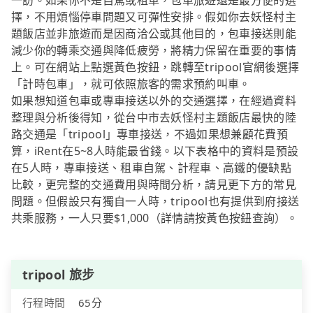
一訪。如果你不是自駕或租車，包車旅遊還是最方便的選
擇，不用煩惱停車問題又可彈性安排。假如你去妖怪村主
題飯店並非旅遊而是因商洽公或其他目的，包車接送則能
減少你的轉乘交通與降低疲勞，將精力保留在重要的事情
上。可在網站上點選黃色按鈕，跳轉至tripool官網後選擇
「計時包車」，就可依照旅客的需求預約叫車。
如果想知道包車或專車接送以外的交通選擇，在經過資料
整理與分析後得知，從台中市去妖怪村主題飯店最快的陸
路交通是「tripool」專車接送，不過如果想兼顧花費預
算，iRent在5~8人時能最省錢。以下表格中的資料是預設
在5人時，專車接送、租車自駕、計程車、高鐵的優缺點
比較，更完整的交通費用與時間分析，請見更下方的常見
問題。但假設只有獨自一人時，tripool也有提供到府接送
共乘服務，一人只要$1,000（詳情請按黃色按鈕查詢）。
tripool 旅步
行程時間
65分