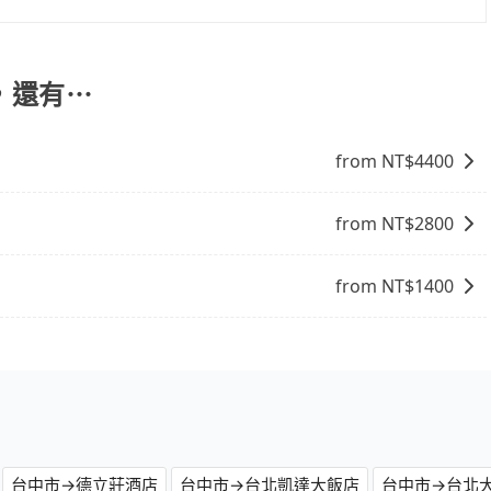
選擇： 預算：不同交通工具價格不同，可先確定您的預算。計
點停留的行程建議可選可客製化行程的包車，如果時間比較寬鬆
 旅行人數：人數多時包車較方便舒適且每個人攤提下來的車資
，還有⋯
時間：需在特定時間到達目的地可選包車或計程車，不趕時間即
可選包車和計程車，喜歡探險和體驗當地文化則可搭乘大眾運
from NT$
4400
from NT$
2800
from NT$
1400
台中市→德立莊酒店
台中市→台北凱達大飯店
台中市→台北