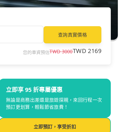
查詢真實價格
TWD
2169
TWD
3000
您的車資預估
立即享 95 折專屬優惠
無論是商務出差還是旅遊探親，來回行程一次
預訂更划算，輕鬆節省旅費！
立即預訂，享受折扣