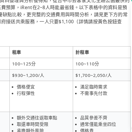
資料整理與分析後得知，從台中市去客家文化主題公園最快的
花費預算，iRent在2~8人時能最省錢。以下表格中的資料是預
優缺點比較，更完整的交通費用與時間分析，請見更下方的常
到府接送共乘服務，一人只要$1,100（詳情請按黃色按鈕查
租車
計程車
100~125分
100~110分
$930~1,200/人
$1,700~2,050/人
價格便宜
滿足臨時需求
行程彈性
不需事先付款
額外交通往返取車點
品質參差不齊
取還車時間受限
通常僅能乘坐四位
承擔額外風險
價格貴