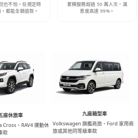
況也不怕，在規定時
累積服務超過 50 萬人次，滿
消，都能全額退款。
意度高達 99%。
九座箱型車
五座休旅車
Volkswagen 旗艦商旅、Ford 家用商
lla Cross、RAV4 運動休
旅或其他同等級車款
車款