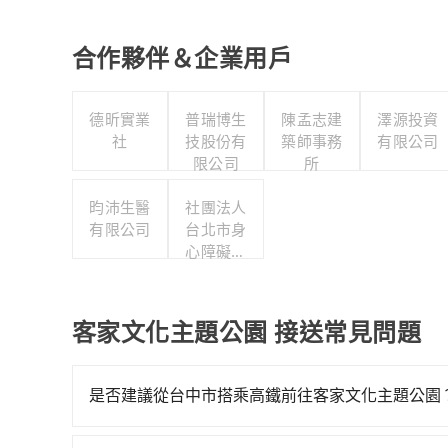
合作夥伴＆企業用戶
德昕實業
普瑞博生
陳孟志建
澤源投資
社
技股份有
築師事務
有限公司
限公司
所
昀沛生醫
社團法人
有限公司
台北市身
心障礙游
泳協會
客家文化主題公園 接送常見問題
是否建議從台中市搭乘高鐵前往客家文化主題公園
若要從台中市區搭高鐵前往客家文化主題公園，高鐵較貴