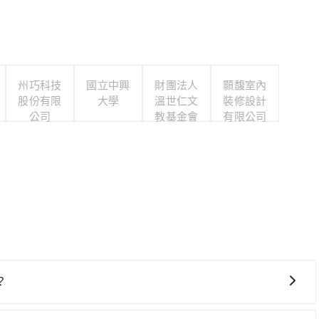
州巧科技
國立中興
財團法人
顥馥室內
股份有限
大學
溫世仁文
裝修設計
公司
教基金會
有限公司
？
、費時、轉車麻煩！從最早06:05一直到23:03，台中-