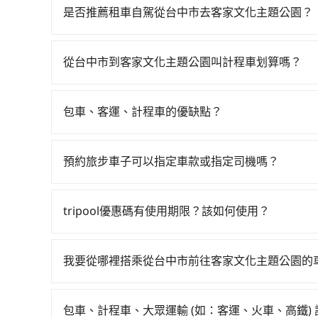
台北一天最多有105班次高鐵可搭乘。假設從台中
是否推薦租車自駕從台中市去客家文化主題公園？
元、車程約40分鐘。抵達高鐵站後，步行進站、現場
如果你有台灣駕照且對自己駕駛技術有信心，且在
均57分）的高鐵從台中站前往台北高鐵站，每人票
天就要來回，那在台中路邊可隨租隨借的iRent應該
狀況，決定是步行一段路或者搭乘公車抵達最終的目
從台中市到客家文化主題公園叫計程車划算嗎？
$115~205承租小轎車，每公里再額外加收$3.
鐵加轉乘之平均每人花費為1,150元。不過，台
如選擇小黃直達，在台中可以透過app叫車的有55688台
$1,850~2,400（金額差異來自於平假日、車款
恣意繞路。但如果全程使用tripool並到府專車接送
到車，也可考慮打電話至附近的計程車隊，如三敏
時40元路邊停車費用預估進去，但額外的汽車保險與
高鐵而不預約包車，不僅每人至少額外負擔70元車
包車、客運、計程車的優缺點？
為3,400~4,100元間，但如改預約tripool可
車型，如Toyota Yaris、Prius C、Vio
來預約tripool！如果你是獨自一人乘車，也可參考
包車：能提供客製化的交通方式，您可以自由安排
場議價，建議最好先上網預約，以免當場被坑受騙。綜
或九人座可供選擇，而且無人租車最令人詬病的就
運：最經濟實惠的交通方式，通常有固定的路線和
市到客家文化主題公園的最佳選擇。
的車門仍未被修理，每一次租車都好像在開樂透一
預約旅步車子可以指定車款或指定司機嗎？
車路線可能不太頻繁。 計程車：可以隨叫隨到，
遲遲尚未歸還，又或者要還車時卻偏偏找不到停車
可以的，目前預定時旅步僅提供車型選擇，無法指
輛選擇不如包車多，且大都屬短程接駁為主。
險。最後，雖然路邊隨租隨還看似方便，但實際使
booking@tripool.app聯繫我們，將有專人
tripool優惠碼有使用期限？該如何使用？
點仍有段距離，在遇到下雨天或者載行李時，就顯
旅步提供來回訂單95折優惠碼，使用期限為24小
可直接折扣抵扣訂單費用。
我要從哪裡搭乘從台中市前往客家文化主題公園的
tripool提供到府專車接送服務，不論在台灣本島
得到，我們就保證發車。直接在官網上輸入住家地
包車、計程車、大眾運輸 (如：客運、火車、高鐵)