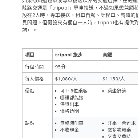
如果想知道包車或專車接送以外的交通選擇，在經過
陸路交通是「tripool」專車接送，不過如果想兼顧
設在2人時，專車接送、租車自駕、計程車、高鐵的
見問題。但假設只有獨自一人時，tripool也有提供
詢）。
項目
tripool 旅步
高鐵
行程時間
95分
-
每人價格
$1,080/人
$1,150/人
優點
可1~8位乘客
乘坐舒適
哪裡都能接
保證出車
價格透明
缺點
無臨時叫車
旺季一票難求
不收現金
需多次轉乘
又貴又費時