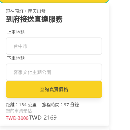
現在預訂，明天出發
到府接送直達服務
上車地點
下車地點
查詢真實價格
距離
：
134 公里
｜
旅程時間
：
97 分鐘
您的車資預估
TWD
2169
TWD
3000