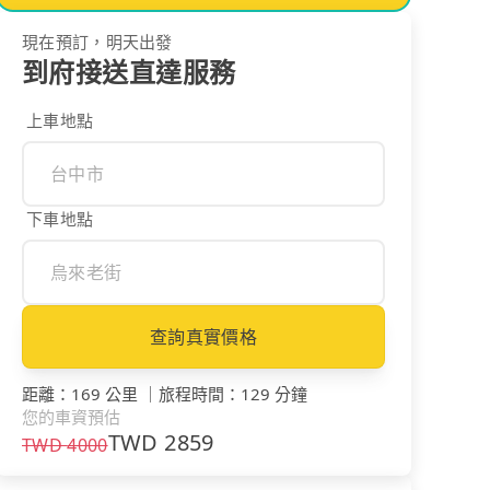
現在預訂，明天出發
到府接送直達服務
上車地點
下車地點
查詢真實價格
距離
：
169 公里
｜
旅程時間
：
129 分鐘
您的車資預估
TWD
2859
TWD
4000