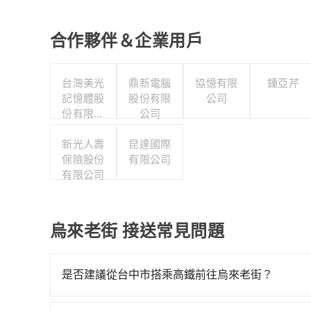
合作夥伴＆企業用戶
台灣美光
鼎新電腦
協憶有限
鍾亞芹
記憶體股
股份有限
公司
份有限公
公司
司
新光人壽
昆達國際
保險股份
有限公司
有限公司
烏來老街 接送常見問題
是否建議從台中市搭乘高鐵前往烏來老街？
若要從台中市區搭高鐵前往烏來老街，高鐵較貴、費時！