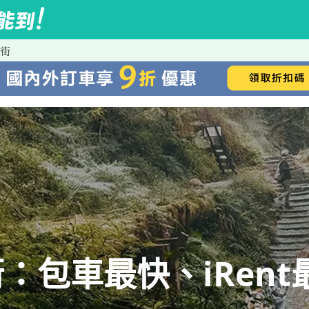
老街
：包車最快、iRent