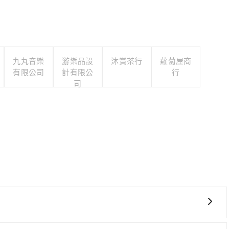
九丸音樂
游樂品設
沐賞茶行
蘿蔔屋商
有限公司
計有限公
行
司
從最早06:05一直到23:03，台中-板橋一天最多有93班