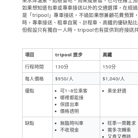
來水岸溫泉、給樹營地、烏來風景區，也可在線上預約
如果想知道包車或專車接送以外的交通選擇，在經過
是「tripool」專車接送，不過如果想兼顧花費預算
時，專車接送、租車自駕、計程車、高鐵的優缺點比
但假設只有獨自一人時，tripool也有提供到府接送
項目
tripool 旅步
高鐵
行程時間
130分
150分
每人價格
$950/人
$1,040/人
優點
可1~8位乘客
乘坐舒適
哪裡都能接
保證出車
價格透明
缺點
無臨時叫車
旺季一票難求
不收現金
需多次轉乘
又貴又費時