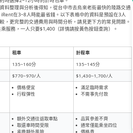
時選擇2~12小時的計時包車。
資料整理與分析後得知，從台中市去烏來老街最快的陸路交通
，iRent在3~8人時能最省錢。以下表格中的資料是預設在3人
較，更完整的交通費用與時間分析，請見更下方的常見問題。
共乘服務，一人只要$1,400（詳情請按黃色按鈕查詢）。
租車
計程車
135~160分
135~145分
$770~970/人
$1,430~1,700/人
價格便宜
滿足臨時需求
行程彈性
不需事先付款
額外交通往返取車點
品質參差不齊
取還車時間受限
通常僅能乘坐四位
承擔額外風險
價格貴