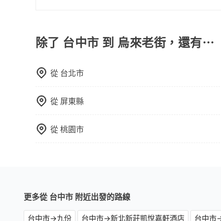
可以的，當您的旅程需要穿越山區或是高海拔地區時
額外的費用收取。但是，這些費用會在您下訂單後
會透過Email的方式向您說明收費細節，讓您能更
除了 台中市 到 烏來老街，還有⋯
從
台北市
從
屏東縣
從
桃園市
更多從 台中市 附近出發的路線
台中市→九份
台中市→新北新莊凱悅嘉軒酒店
台中市