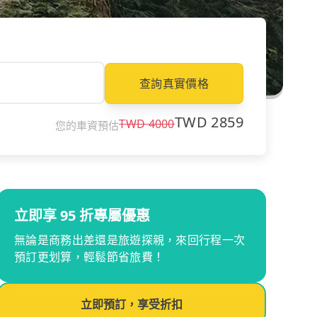
查詢真實價格
TWD
2859
TWD
4000
您的車資預估
立即享 95 折專屬優惠
無論是商務出差還是旅遊探親，來回行程一次
預訂更划算，輕鬆節省旅費！
立即預訂，享受折扣