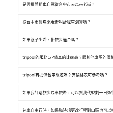
次高鐵可搭乘。假設從台中市西屯區前往最靠近的台
是否推薦租車自駕從台中市去烏來老街？
達高鐵站後，步行進站、現場購票並於月台排隊的時間
如果你有台灣駕照且對自己駕駛技術有信心，且在
站前往板橋高鐵站，每人票價670元，再用10分
天就要來回，那在台中路邊可隨租隨借的iRent應該
費800元後，抵達烏來老街 (新北市烏來區) 的目
從台中市到烏來老街叫計程車划算嗎？
$115~205承租小轎車，每公里再額外加收$3.
轉乘之平均每人花費為1,040元。不過，台中市
如選擇小黃直達，在台中可以透過app叫車的有55688台
$2,300~2,900（金額差異來自於平假日、車款
繞路。但如果全程使用tripool並到府專車接送，
到車，也可考慮打電話至附近的計程車隊，如天誠衛
時40元路邊停車費用預估進去，但額外的汽車保險與
預約包車，不僅每人至少額外負擔90元車資，而且
如果親子出遊，搭旅步適合嗎？
看看。依照里程跳錶計算，價格約為4,275~5,100元
車型，如Toyota Yaris、Prius C、Vio
tripool！如果你僅有兩位乘車，也可參考trip
適合的，另外旅步也特別為您心愛的寶貝準備了兒童座
司機不按錶計費，約有27%會採現場議價，建議最
或九人座可供選擇，而且無人租車最令人詬病的就
出遊時安全更有保障。
服務品質上，tripool都是你從台中市到烏來老街
的車門仍未被修理，每一次租車都好像在開樂透一
tripool的服務C/P值真的比較高？跟其他車隊的
遲遲尚未歸還，又或者要還車時卻偏偏找不到停車
在服務品質許可下，乘客當然希望價格越便宜越好
險。最後，雖然路邊隨租隨還看似方便，但實際使
的台灣大車隊、大都會、LINE Taxi、Uber
tripool有提供包車旅遊嗎？有價格表可參考嗎？
點仍有段距離，在遇到下雨天或者載行李時，就顯
KKDAY、KLOOK、叫車吧等。tripool旅
tripool提供全台各地包括烏來老街與台中市的
包括台中市去烏來老街），全台保證出車。由於有高
擇2~12小時的服務，滿足家族出遊、朋友聚會、
絕大多數乘客出行的最佳選擇。
如果我訂購旅步包車旅遊，可以幫我代規劃一日遊
實價格，免去來回電話確認。一天包車的價格可能
抱歉！目前旅步的包車服務只能提供交通接送服務
務者，敢大聲說我們價格絕對最划算。網站上可直接
士，請來信洽詢。
包車自由行時，如果臨時想更改行程到山區也可以