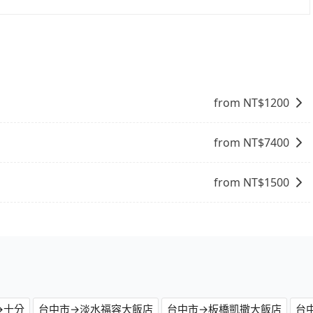
，旅步可能會根據行經的路線是否超過海拔1500公尺來進行
、出發前先與您進行確認，確保您明確知道所有的費用。我們
放心地享受旅步為您提供的服務。
from NT$
1200
from NT$
7400
from NT$
1500
→十分
台中市→淡水福容大飯店
台中市→板橋凱撒大飯店
台