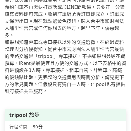
費方式與無任何隱藏費用，是國內外旅客的包車首選，讓
預約叫車不再需要打電話或加LINE問報價，只要花一分鐘
填寫資料即可完成，收到訂單編號後訂單即成立，訂單成
立保證出車。現在就點選黃色按鈕，輸入台中市和財團法
人埔里恒吉宮或任何你想去的地方，越早下訂，優惠越
多。
如果想知道包車或專車接送以外的交通選擇，在經過資料
整理與分析後得知，從台中市去財團法人埔里恒吉宮最快
的陸路交通是「tripool」專車接送，不過如果想兼顧花費
預算，iRent是最便宜且方便的交通方式。以下表格中的資
料是預設在3人時，專車接送、租車自駕、計程車、高鐵
的優缺點比較，更完整的交通費用與時間分析，請見更下
方的常見問題。但假設只有獨自一人時，tripool也有提供
到府接送共乘服務。
tripool 旅步
行程時間
50分