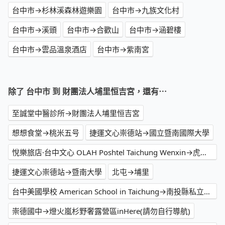
台中市→杉林溪森林遊樂園
台中市→九族文化村
台中市→溪頭
台中市→合歡山
台中市→涵碧樓
台中市→雲品溫泉酒店
台中市→紫南宮
除了 台中市 到 財團法人埔里恒吉宮，還有⋯
至誠堂中醫診所→財團法人埔里恒吉宮
想想食堂→桃米五号
捷運文心崇德站→國立暨南國際大學
悅樂旅店·台中文心 OLAH Poshtel Taichung Wenxin→虎嘯山嵐(原虎嘯山莊)《景觀咖啡廳》埔里親子餐廳｜秘境咖啡廳｜網美餐廳｜婚禮場地租借｜活動場地租借
捷運文心崇德站→暨南大學
北屯→埔里
台中美國學校 American School in Taichung→南投縣私立普台高級中學
崇德國中→燈火嵐杉野奢露營區inHere(請勿自行導航)