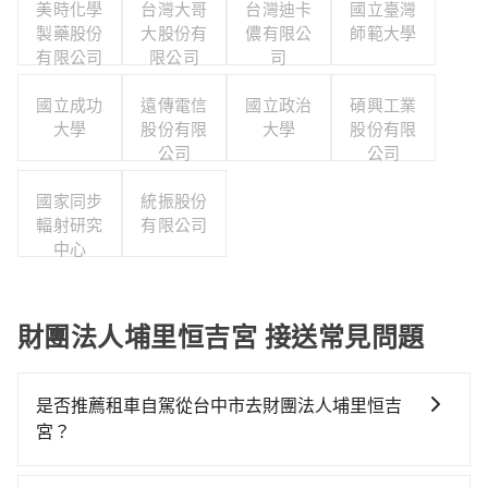
美時化學
台灣大哥
台灣迪卡
國立臺灣
製藥股份
大股份有
儂有限公
師範大學
有限公司
限公司
司
國立成功
遠傳電信
國立政治
碩興工業
大學
股份有限
大學
股份有限
公司
公司
國家同步
統振股份
輻射研究
有限公司
中心
財團法人埔里恒吉宮 接送常見問題
是否推薦租車自駕從台中市去財團法人埔里恒吉
宮？
如果你有台灣駕照且對自己駕駛技術有信心，且在車上