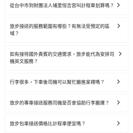
時不需要閉目養神（因為要自己開車），最重要的是你
從台中市到財團法人埔里恒吉宮叫計程車划算嗎？
當天就要來回，那在台中路邊可隨租隨借的iRent應該是
如選擇小黃直達，在台中可以透過app叫車的有55688台
你最便宜選擇。註冊完iRent的app後，可以每小時
灣大車隊、Uber、Line Taxi、Yoxi等，如果在路邊攔不
$115~205承租小轎車，每公里再額外加收$3.2，從台中
旅步接送的服務範圍有哪些？有無法受預定的區
到車，也可考慮打電話至附近的計程車隊，如怡美計程
市（北屯區）到財團法人埔里恒吉宮的花費預估為
域？
車、台中無線、西北西計程汽車行等叫車看看。依照里
$950~1,400（金額差異來自於平假日、車款差異、抵達
旅步的服務範圍是只要車子能進去且沒有管制地方，我
程跳錶計算，價格約為1,575~1,900元間，若改選
目的地後多久原路返回），雖已將eTag和可能的每小時
們都能提供服務。
tripool的專車服務可再更便宜。但如果要考慮到回程，
40元路邊停車費用預估進去，但額外的汽車保險與可能
如有接待國外貴賓的交通需求，旅步能代為安排司
南投縣僅有合法計程車約340輛，數量約為台中市的
的罰單都需自付。再者，和運的iRent只提供最基本的車
機英文服務？
4%、密度僅雙北的0.2%，其叫車的難度是雙北市的490
型，如Toyota Yaris、Prius C、Vios這類乘坐體驗較差
當然可以。如果您需要外語司機的服務，可以先透過電
倍。再加上台中市有些計程車司機不按錶計費，約有
的車款，如果人數超過四位，更是沒有較大的七人座或
子郵件booking@tripool.app聯繫我們，我們將有專人
27%會採現場議價，建議最好先上網預約，以免當場被
行李很多，下車後司機可以幫忙搬進家裡嗎？
九人座可供選擇，而且無人租車最令人詬病的就是車
協助回覆，並確認是否能夠提供所需的服務。
坑受騙。雖然台中市區到財團法人埔里恒吉宮的跳表小
況，打開車門才發現仍有上一組乘客遺留的垃圾或者撞
很抱歉，目前司機只能幫您將行李搬下車，暫時無法提
黃可能較為便宜，但當你們人數超過四位時，叫兩輛計
凹的車門仍未被修理，每一次租車都好像在開樂透一
供將行李搬進家裡的服務，請見諒。」
旅步的專車接送服務司機是否會協助行李搬運？
程車的費用就貴了，改預約一輛tripool的九人座廂型車
樣。另外，偶爾也會遇到明明已經預約了時間但上一位
最高可省$900。
用戶卻遲遲尚未歸還，又或者要還車時卻偏偏找不到停
是的，旅步的司機會協助乘客搬運行李，讓您無需擔心
車位，對於急著用車或者要載其他乘客的人來說就有不
行李搬運的問題，享受更輕鬆的旅程。
旅步包車接送價格比計程車便宜嗎？
小的風險。最後，雖然路邊隨租隨還看似方便，但實際
使用時還是有其區域的限制，實際可停靠的地點與你的