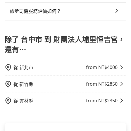
旅步的車資採固定費率與計程車需依行駛距離計費、且
上下車地點仍有段距離，在遇到下雨天或者載行李時，
遇塞車、停紅燈時等低速行駛時還需額外加價不同，旅
旅步司機服務評價如何？
就顯得非常不便。
步費用比計程車低，且能讓您更能輕鬆掌握交通開支。
在 Google 上關於旅步的評論中，許多人都給予旅步司
機非常高的評價，認為他們非常專業且親切！讓他們的
旅程更加順暢和舒適。」
除了 台中市 到 財團法人埔里恒吉宮，
還有⋯
from NT$
4000
從
新北市
from NT$
2850
從
新竹縣
from NT$
2350
從
雲林縣