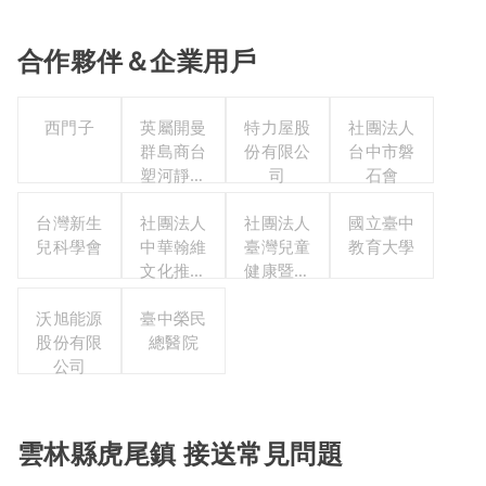
合作夥伴＆企業用戶
西門子
英屬開曼
特力屋股
社團法人
群島商台
份有限公
台中市磐
塑河靜有
司
石會
限公司台
台灣新生
灣分公司
社團法人
社團法人
國立臺中
兒科學會
中華翰維
臺灣兒童
教育大學
文化推廣
健康暨身
協會
心發展協
沃旭能源
臺中榮民
會
股份有限
總醫院
公司
雲林縣虎尾鎮 接送常見問題