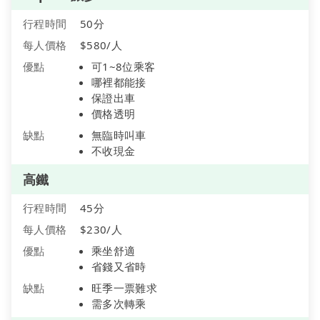
行程時間
50分
每人價格
$580/人
優點
可1~8位乘客
哪裡都能接
保證出車
價格透明
缺點
無臨時叫車
不收現金
高鐵
行程時間
45分
每人價格
$230/人
優點
乘坐舒適
省錢又省時
缺點
旺季一票難求
需多次轉乘