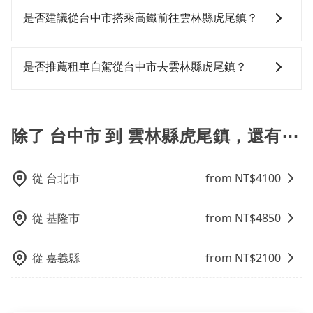
車：優點是24小時隨叫隨到，價格按錶計費，但若遇交
提供早鳥優惠，您越早預訂就能享有更優惠的價格。所
是否建議從台中市搭乘高鐵前往雲林縣虎尾鎮？
通塞車時亦會加收延遲費用，一般屬短程接駁為主。 -
以不妨趁早訂購，享受更划算的價格。
白牌車：優點是價格相對較低，有的還可喊價。但安全
若要從台中市區搭高鐵前往雲林縣虎尾鎮，高鐵省錢、
性和服務質量無法保障，需要自行承擔風險，遇到狀況
省時、轉車麻煩！不過從最早一班車06:25到末班車
是否推薦租車自駕從台中市去雲林縣虎尾鎮？
事後也無法申訴退費。
22:49，台中-雲林一天最多僅27班次，如果行程緊湊或
趕不上末班車，那就該考慮預約專車接送。假設從台中
如果你有台灣駕照且對自己駕駛技術有信心，且在車上
市烏日區步行或搭乘公車前往台中高鐵站，接著在站內
時不需要閉目養神（因為要自己開車），最重要的是你
購買高鐵票、通過閘口、並在月台上等待列車的到來，
當天就要來回，那在台中路邊可隨租隨借的iRent應該是
除了 台中市 到 雲林縣虎尾鎮，還有⋯
大概又過了20分鐘，再乘坐21~23分鐘（平均22分）的
你最便宜選擇。註冊完iRent的app後，可以每小時
高鐵從台中站前往雲林高鐵站，每人票價230元，再用5
$115~205承租小轎車，每公里再額外加收$3.2，從台中
分鐘出站，最後再根據距離的遠近或者天候狀況，決定
市（烏日區）到雲林縣虎尾鎮的花費預估為
從
台北市
from NT$
4100
是步行一段路或者搭乘公車抵達最終的目的地。全程加
$1,000~1,500（金額差異來自於平假日、車款差異、抵
上轉車時間共47分鐘，假設3位同行，高鐵加轉乘之平均
達目的地後多久原路返回），雖已將eTag和可能的每小
從
基隆市
from NT$
4850
每人花費為230元。不過，台中市少部分小黃司機不按表
時40元路邊停車費用預估進去，但額外的汽車保險與可
收費，看乘客是外地人便漫天喊價或恣意繞路。但如果
能的罰單都需自付。再者，和運的iRent只提供最基本的
全程使用tripool並到府專車接送，則每人平均花費約
車型，如Toyota Yaris、Prius C、Vios這類乘坐體驗較
從
嘉義縣
from NT$
2100
580元，費時49分鐘。雖然乘坐高鐵的單人車費比專車
差的車款，如果人數超過四位，更是沒有較大的七人座
接送省錢，且同時省下了2分鐘的交通時間，但如果你有
或九人座可供選擇，而且無人租車最令人詬病的就是車
大大小小的行李、隨行有行動不便的長輩、又或者擔心
況，打開車門才發現仍有上一組乘客遺留的垃圾或者撞