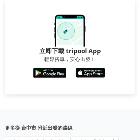
下雨天在轉乘時被淋得落湯雞，那多花一點錢預約專車
凹的車門仍未被修理，每一次租車都好像在開樂透一
接送服務，能替你省下不少麻煩。再者，如人數更多，
樣。另外，偶爾也會遇到明明已經預約了時間但上一位
預約tripool所平均攤提下來的每人價格價格還會更便宜
用戶卻遲遲尚未歸還，又或者要還車時卻偏偏找不到停
划算。如果你僅有兩位乘車，也可參考tripool的拼車共
車位，對於急著用車或者要載其他乘客的人來說就有不
乘服務，最多可再節省50%的交通費用。
小的風險。最後，雖然路邊隨租隨還看似方便，但實際
使用時還是有其區域的限制，實際可停靠的地點與你的
上下車地點仍有段距離，在遇到下雨天或者載行李時，
立即下載 tripool App
就顯得非常不便。
輕鬆搭車，安心出發！
更多從 台中市 附近出發的路線