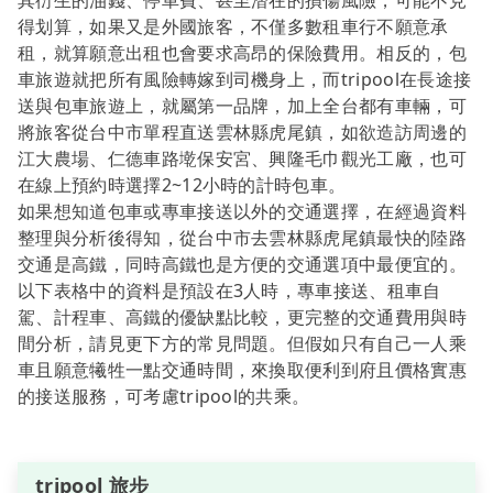
其衍生的油錢、停車費、甚至潛在的損傷風險，可能不見
得划算，如果又是外國旅客，不僅多數租車行不願意承
租，就算願意出租也會要求高昂的保險費用。相反的，包
車旅遊就把所有風險轉嫁到司機身上，而tripool在長途接
送與包車旅遊上，就屬第一品牌，加上全台都有車輛，可
將旅客從台中市單程直送雲林縣虎尾鎮，如欲造訪周邊的
江大農場、仁德車路墘保安宮、興隆毛巾觀光工廠，也可
在線上預約時選擇2~12小時的計時包車。
如果想知道包車或專車接送以外的交通選擇，在經過資料
整理與分析後得知，從台中市去雲林縣虎尾鎮最快的陸路
交通是高鐵，同時高鐵也是方便的交通選項中最便宜的。
以下表格中的資料是預設在3人時，專車接送、租車自
駕、計程車、高鐵的優缺點比較，更完整的交通費用與時
間分析，請見更下方的常見問題。但假如只有自己一人乘
車且願意犧牲一點交通時間，來換取便利到府且價格實惠
的接送服務，可考慮tripool的共乘。
tripool 旅步