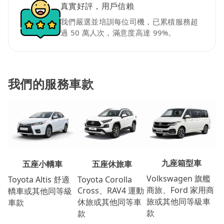
真實好評，用戶信賴
我們嚴選並培訓每位司機，已累積服務超
過 50 萬人次，滿意度高達 99%。
我們的服務車款
九座箱型車
五座休旅車
五座小轎車
Volkswagen 旗艦
Toyota Corolla
Toyota Altis 舒適
商旅、Ford 家用商
Cross、RAV4 運動
轎車或其他同等級
旅或其他同等級車
休旅或其他同等車
車款
款
款