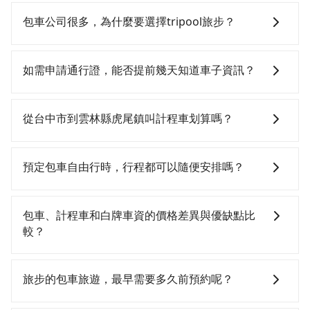
包車公司很多，為什麼要選擇tripool旅步？
旅步提供多種車型，從轎車、休旅車到九人座，讓您可
以依照您行程人數的需求進行選擇。此外，為確保您的
如需申請通行證，能否提前幾天知道車子資訊？
旅途安全無憂，我們的司機都是專業且可靠的職業駕
駛。關於價格，旅步官網可一鍵即時查價，所示價格絕
為了讓旅步貴賓能夠享有更多取消訂單的彈性，我們提
無隱藏費用，且還提供優於其他業者更彈性的取消政
供用車前一天凌晨六點前取消訂單的服務。所以我們會
從台中市到雲林縣虎尾鎮叫計程車划算嗎？
策，讓您在規劃行程時能更無後顧之憂。無論您是要前
在用車前一天才開始安排車輛，並於用車前一天晚上8點
往市區還是郊區，我們都可以為您提供最佳的旅遊體
提供服務司機和車輛資訊。如果您有特殊的用車需求，
如選擇小黃直達，在台中可以透過app叫車的有55688台
驗。所以，如果您正在尋找一家可靠的包車公司，
可事先將您的需求寄至旅步的客服信箱：
灣大車隊、Uber、Line Taxi、Yoxi等，如果在路邊攔不
預定包車自由行時，行程都可以隨便安排嗎？
tripool旅步絕對是您值得信任的不二選擇！
booking@tripool.app，將有專人協助回覆確認是否能
到車，也可考慮打電話至yoxi車隊等叫車看看。依照里
協助安排。」
程跳錶計算，價格約為1,750~2,100元間，若改選
只要不超出您選用的用車時間及行程總公里數，且行程
tripool的專車服務可再更便宜。但如果要考慮到回程，
沒有到達海拔1500公里以上的山區，行程都是可以依照
包車、計程車和白牌車資的價格差異與優缺點比
雲林縣僅有合法計程車約200輛，數量約為台中市的
您的需求安排的。
較？
2%、密度僅雙北的0.4%，其叫車的難度是雙北市的260
倍。再加上台中市有些計程車司機不按錶計費，約有
包車、計程車或白牌車。主要價格差異和優缺點如下： -
27%會採現場議價，建議最好先上網預約，以免當場被
包車：優點是搭乘舒適可以根據自己的需求安排時間和
旅步的包車旅遊，最早需要多久前預約呢？
坑受騙。綜合以上，無論在價格或服務品質上，tripool
地點上車較客製化。此外，司機還會提供各種旅遊建議
都是你從台中市到雲林縣虎尾鎮的最佳選擇。
與資訊。長途接送價格比計程車車資更優惠。 - 計程
當您的行程確定後，建議盡早預訂包車服務，因為旅步