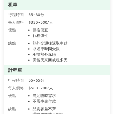
租車
行程時間
55~80分
每人價格
$330~500/人
優點
價格便宜
行程彈性
缺點
額外交通往返取車點
取還車時間受限
承擔額外風險
需當天來回或租多天
計程車
行程時間
55~65分
每人價格
$580~700/人
優點
滿足臨時需求
不需事先付款
缺點
品質參差不齊