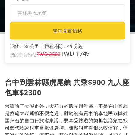
查詢真實價格
距離
：
68 公里
｜
旅程時間
：
49 分鐘
TWD
1749
TWD
2500
您的車資預估
台中到雲林縣虎尾鎮 共乘$900 九人座
包車$2300
台灣除了大城市外，大部分的觀光風景區，不是在山區就
是位處大眾運輸不便之處，對於沒有買車的本地民眾與外
國來台的自由行旅客來說，要享受旅遊的樂趣就必須在找
司機代駕或租車自駕做選擇。雖然租車看似比較便宜，但