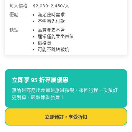
每人價格
$2,030~2,450/人
優點
滿足臨時需求
不需事先付款
缺點
品質參差不齊
通常僅能乘坐四位
價格貴
可能不跳錶被坑
立即享 95 折專屬優惠
無論是商務出差還是旅遊探親，來回行程一次預訂
更划算，輕鬆節省旅費！
立即預訂，享受折扣