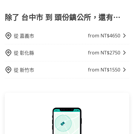
對於平常就有在使用長程專車接送服務的乘客來說，第
使用時還是有其區域的限制，實際可停靠的地點與你的
一次使用tripool的會擔心價格比市價便宜不少，是不是
上下車地點仍有段距離，在遇到下雨天或者載行李時，
因為司機素質比較差、車上會有煙味、或者車齡過大，
除了 台中市 到 頭份鎮公所，還有⋯
就顯得非常不便。
但事實恰恰相反。tripool不僅有嚴密的篩選機制，定期
淘汰顧客評分較低的司機，且車輛均要求5年內新車，司
from NT$
4650
從
嘉義市
機也絕對不會在車內吸煙，於新冠肺炎期間也絕對全程
配戴口罩。tripool之所以能將價格壓在市價7~8折的主
因來自於自行研發的AI車輛調度演算法，能有效降低空
from NT$
2750
從
彰化縣
車率，也就是提高俗稱「回頭車」的比例。這不僅體現
在成本的控制，更是在傳統旺季（年假、端午、中秋、
from NT$
1550
從
新竹市
雙十等）能用更少的司機來服務更多的旅客，意味著使
用到不熟悉的司機或者轉單給其他車行的情況比同行更
低，如此便反應在服務品質的控管會更佳。但tripool網
站上的價格是動態的，一般來說越早預訂價格越優，且
保證前一天中午以前均可全額取消退費，如已經決定好
要從台中市去頭份鎮公所，請儘早下訂以把握最划算的
價格。