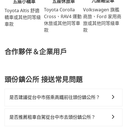
九座箱型車
五座休旅車
五座小轎車
Volkswagen 旗艦
Toyota Corolla
Toyota Altis 舒適
商旅、Ford 家用商
Cross、RAV4 運動
轎車或其他同等級
旅或其他同等級車
休旅或其他同等車
車款
款
款
合作夥伴＆企業用戶
頭份鎮公所 接送常見問題
是否建議從台中市搭乘高鐵前往頭份鎮公所？
若要從台中市區搭高鐵前往頭份鎮公所，高鐵乘坐舒
適、較貴、費時！從最早06:05一直到23:03，台中-台北
是否推薦租車自駕從台中市去頭份鎮公所？
一天最多有105班次高鐵可搭乘。假設從台中市沙鹿區前