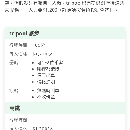
題。但假設只有獨自一人時，tripool也有提供到府接送共
乘服務，一人只要$1,200（詳情請按黃色按鈕查詢）。
tripool 旅步
行程時間
105分
每人價格
$1,220/人
優點
可1~8位乘客
哪裡都能接
保證出車
價格透明
缺點
無臨時叫車
不收現金
高鐵
行程時間
每人價格
$1,300/人