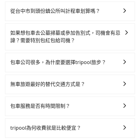
如果你有台灣駕照且對自己駕駛技術有信心，且在車上
往最靠近的台中高鐵站，叫一輛計程車花費約900元、車
時不需要閉目養神（因為要自己開車），最重要的是你
程約35分鐘。抵達高鐵站後，步行進站、現場購票並於
從台中市到頭份鎮公所叫計程車划算嗎？
當天就要來回，那在台中路邊可隨租隨借的iRent應該是
月台排隊的時間約20分鐘，再乘坐43~69分鐘（平均57
如選擇小黃直達，在台中可以透過app叫車的有55688台
你最便宜選擇。註冊完iRent的app後，可以每小時
分）的高鐵從台中站前往台北高鐵站，每人票價700元，
灣大車隊、Uber、Line Taxi、Yoxi等。依照里程跳錶計
$115~205承租小轎車，每公里再額外加收$3.2，從台中
再用15分鐘出站、等待車站前排班的計程車，搭上小黃
如果想包車去公墓掃墓或參加告別式，司機會有忌
算，價格約為4,050~4,900元間，但如改預約tripool可
市（沙鹿區）到頭份鎮公所的花費預估為
後約花20分鐘、車費300元後，抵達頭份鎮公所 (台北市
諱？需要特別包紅包給司機？
省高達$2,500。台中市有些計程車司機不按錶計費，約
$2,100~2,650（金額差異來自於平假日、車款差異、抵
松山區) 的目的地。全程加上轉車時間共2小時20分鐘，
如果您需要包車前往公墓掃墓或參加告別式，一般司機
有27%會採現場議價，建議最好先上網預約，以免當場
達目的地後多久原路返回），雖已將eTag和可能的每小
假設2位同行，高鐵加轉乘之平均每人花費為1,300元。
都會提供接送服務。不過，如果您有其他特殊要求，例
被坑受騙。綜合以上，無論在價格或服務品質上，
時40元路邊停車費用預估進去，但額外的汽車保險與可
包車公司很多，為什麼要選擇tripool旅步？
不過，台中市少部分小黃司機不按表收費，看乘客是外
如需要載運骨灰罈或在車上進行法事等作業，建議在訂
tripool都是你從台中市到頭份鎮公所的最佳選擇。
能的罰單都需自付。再者，和運的iRent只提供最基本的
地人便漫天喊價或恣意繞路。但如果全程使用tripool並
旅步提供多種車型，從轎車、休旅車到九人座，讓您可
車前先向客服詢問是否有相應的司機可配合，以避免後
車型，如Toyota Yaris、Prius C、Vios這類乘坐體驗較
到府專車接送，則每人平均花費約1,220元，費時1小時
以依照您行程人數的需求進行選擇。此外，為確保您的
續爭議。此外，是否需要給司機紅包或小費，則可以由
無車旅遊最好的替代交通方式是？
差的車款，如果人數超過四位，更是沒有較大的七人座
47分鐘。選擇搭乘高鐵而不預約包車，不僅每人至少額
旅途安全無憂，我們的司機都是專業且可靠的職業駕
您自行決定。不過，建議可事先詢問司機是否接受。」
或九人座可供選擇，而且無人租車最令人詬病的就是車
外負擔80元車資，而且更會額外浪費33分鐘在轉乘與等
如果您沒有車，想要出門旅遊，最好的替代交通方式要
駛。關於價格，旅步官網可一鍵即時查價，所示價格絕
況，打開車門才發現仍有上一組乘客遺留的垃圾或者撞
車上，現在還不馬上來預約tripool！如果你是獨自一人
看您旅遊的目的地而定。您可以善用大眾運輸，例如：
無隱藏費用，且還提供優於其他業者更彈性的取消政
包車服務是否有時間限制？
凹的車門仍未被修理，每一次租車都好像在開樂透一
乘車，也可參考tripool的拼車共乘服務，最多可再節省
公車、捷運、客運等，或者考慮租車。如果您想要更便
策，讓您在規劃行程時能更無後顧之憂。無論您是要前
樣。另外，偶爾也會遇到明明已經預約了時間但上一位
50%的交通費用。
我們提供2-12小時彈性包車時間選擇，您可依據您的行
利的出行方式，您也可以選擇使用像是旅步提供的包車
往市區還是郊區，我們都可以為您提供最佳的旅遊體
用戶卻遲遲尚未歸還，又或者要還車時卻偏偏找不到停
程安排。
服務，由專人到府接送，讓您更加輕鬆自在。
驗。所以，如果您正在尋找一家可靠的包車公司，
tripool為何收費就是比較便宜？
車位，對於急著用車或者要載其他乘客的人來說就有不
tripool旅步絕對是您值得信任的不二選擇！
小的風險。最後，雖然路邊隨租隨還看似方便，但實際