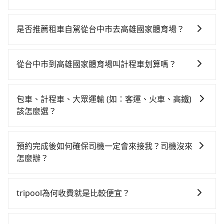
若要從台中市區搭高鐵前往高雄國家體育場，高鐵乘坐
舒適、省時、較貴！從最早06:25一直到23:07，台中-左
是否推薦租車自駕從台中市去高雄國家體育場？
營一天最多有89班次高鐵可搭乘。假設從台中市東區前
如果你有台灣駕照且對自己駕駛技術有信心，且在車上
往最靠近的台中高鐵站，叫一輛計程車花費約400元、車
時不需要閉目養神（因為要自己開車），最重要的是你
程約35分鐘。抵達高鐵站後，步行進站、現場購票並於
從台中市到高雄國家體育場叫計程車划算嗎？
當天就要來回，那在台中路邊可隨租隨借的iRent應該是
月台排隊的時間約20分鐘，再乘坐45~68分鐘（平均57
如選擇小黃直達，在台中可以透過app叫車的有55688台
你最便宜選擇。註冊完iRent的app後，可以每小時
分）的高鐵從台中站前往左營高鐵站，每人票價790元，
灣大車隊、Uber、Line Taxi、Yoxi等，如果在路邊攔不
$115~205承租小轎車，每公里再額外加收$3.2，從台中
再用10分鐘出站，最後再根據距離的遠近或者天候狀
包車、計程車、大眾運輸 (如：客運、火車、高鐵)
到車，也可考慮打電話至附近的計程車隊，如有限責任
市（東區）到高雄國家體育場的花費預估為
況，決定是步行一段路或者搭乘公車抵達最終的目的
該怎麼選？
台中市宏國計程車、全利計程車、南京計程車等叫車看
$2,550~3,150（金額差異來自於平假日、車款差異、抵
地。全程加上轉車時間共1小時59分鐘，假設4位同行，
在選擇交通方式時，您可依下列建議的考慮因素做選
看。依照里程跳錶計算，價格約為4,975~6,000元間，但
達目的地後多久原路返回），雖已將eTag和可能的每小
高鐵加轉乘之平均每人花費為890元。不過，台中市少部
擇： 預算：不同交通工具價格不同，可先確定您的預
如改預約tripool可省高達$2,700。台中市有些計程車司
時40元路邊停車費用預估進去，但額外的汽車保險與可
預約完成後如何確保司機一定會來接我？司機沒來
分小黃司機不按表收費，看乘客是外地人便漫天喊價或
算。計程車最貴，而大眾運輸通常較便宜。 行程：需多
機不按錶計費，約有27%會採現場議價，建議最好先上
能的罰單都需自付。再者，和運的iRent只提供最基本的
怎麼辦？
恣意繞路。但如果全程使用tripool並到府專車接送，則
點停留的行程建議可選可客製化行程的包車，如果時間
網預約，以免當場被坑受騙。綜合以上，無論在價格或
車型，如Toyota Yaris、Prius C、Vios這類乘坐體驗較
每人平均花費約830元，費時2小時11分鐘。長距離移動
只要完成預約並付款完成，訂單就成立，tripool也保證
比較寬鬆且不介意耗時轉乘可選大眾運輸或較貴的計程
服務品質上，tripool都是你從台中市到高雄國家體育場
差的車款，如果人數超過四位，更是沒有較大的七人座
確實搭乘高鐵可以比坐車快12分鐘，但卻要額外支出約
派車。在出發前一天晚上八點時，會透過電子郵件與簡
車。 旅行人數：人數多時包車較方便舒適且每個人攤提
的最佳選擇。
tripool為何收費就是比較便宜？
或九人座可供選擇，而且無人租車最令人詬病的就是車
240元的交通費，所以對於不是這麼趕時間的人來說，預
訊提供司機的姓名、電話、車牌、車型等資訊，如在約
下來的車資也比較便宜，人數少可搭乘大眾運輸或計程
況，打開車門才發現仍有上一組乘客遺留的垃圾或者撞
約tripool還是比較划算的。如果你是三人以下要乘車，
對於平常就有在使用長程專車接送服務的乘客來說，第
定好的時間與上車地點沒有看到司機，可主動電話聯
車。 時間：需在特定時間到達目的地可選包車或計程
凹的車門仍未被修理，每一次租車都好像在開樂透一
也可參考tripool的拼車共乘服務，最多可再節省50%的