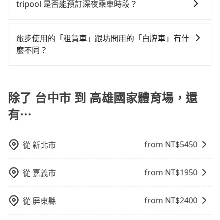
一次使用tripool的會擔心價格比市價便宜不少，是不是
繫，可能原本約定的地點不適合暫停而改停靠在附近的
車，不趕時間即可選用大眾運輸。 便利性：需要便利性
tripool 是否能預訂深夜乘車時段？
樣。另外，偶爾也會遇到明明已經預約了時間但上一位
交通費用。
因為司機素質比較差、車上會有煙味、或者車齡過大，
位置。但如果遇到車輛故障或者前一趟車嚴重耽誤，
和方便性可選包車和計程車，喜歡探險和體驗當地文化
用戶卻遲遲尚未歸還，又或者要還車時卻偏偏找不到停
可以的！tripool 旅步全年無休並提供深夜接送服務。
但事實恰恰相反。tripool不僅有嚴密的篩選機制，定期
tripool會盡快改派以減少乘客等待的時間。
則可搭乘大眾運輸。
車位，對於急著用車或者要載其他乘客的人來說就有不
淘汰顧客評分較低的司機，且車輛均要求5年內新車，司
旅步使用的「租賃車」跟坊間用的「白牌車」有什
小的風險。最後，雖然路邊隨租隨還看似方便，但實際
機也絕對不會在車內吸煙，於新冠肺炎期間也絕對全程
麼不同？
使用時還是有其區域的限制，實際可停靠的地點與你的
配戴口罩。tripool之所以能將價格壓在市價7~8折的主
上下車地點仍有段距離，在遇到下雨天或者載行李時，
旅步所使用的是符合政府法規的租賃車，車牌以白底黑
因來自於自行研發的AI車輛調度演算法，能有效降低空
就顯得非常不便。
字的「R」開頭，受車隊嚴格管理及審核後才可入隊，成
車率，也就是提高俗稱「回頭車」的比例。這不僅體現
為旅步貴賓服務用車。與一些私家車充當營業用車違法
除了 台中市 到 高雄國家體育場，還
在成本的控制，更是在傳統旺季（年假、端午、中秋、
接載的「白牌車」不同。旅步所使用的車輛合法且符合
雙十等）能用更少的司機來服務更多的旅客，意味著使
有⋯
相關法規。
用到不熟悉的司機或者轉單給其他車行的情況比同行更
低，如此便反應在服務品質的控管會更佳。但tripool網
站上的價格是動態的，一般來說越早預訂價格越優，且
from NT$
5450
從
新北市
保證前一天中午以前均可全額取消退費，如已經決定好
要從台中市去高雄國家體育場，請儘早下訂以把握最划
from NT$
1950
從
嘉義市
算的價格。
from NT$
2400
從
屏東縣