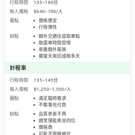
行程時間
135~160分
每人價格
$640~790/人
優點
價格便宜
行程彈性
缺點
額外交通往返取車點
取還車時間受限
承擔額外風險
需當天來回或租多天
計程車
行程時間
135~145分
每人價格
$1,250~1,500/人
優點
滿足臨時需求
不需事先付款
缺點
品質參差不齊
通常僅能乘坐四位
價格貴
可能不跳錶被坑