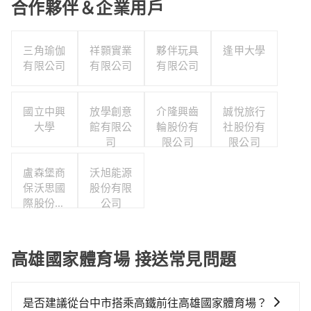
合作夥伴＆企業用戶
三角瑜伽
祥顥實業
夥伴玩具
逢甲大學
有限公司
有限公司
有限公司
國立中興
放學創意
介隆興齒
誠悅旅行
大學
館有限公
輪股份有
社股份有
司
限公司
限公司
盧森堡商
沃旭能源
保沃思國
股份有限
際股份有
公司
限公司
高雄國家體育場 接送常見問題
是否建議從台中市搭乘高鐵前往高雄國家體育場？