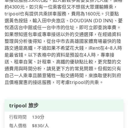
車接送服務3300元起，如人數較多需要安排九人座，價格
約4300元，如只有一位乘客但又不想搭大眾運輸轉乘，
tripool也有提供共乘拼車服務，費用為1600元。只要點
選黃色按鈕，輸入田中央旅店、DOUDIAN (DD INN)、薆
悅酒店台中館或任一台中市的住址，即可立即查詢車費。
如果想知道包車或專車接送以外的交通選擇，在經過資料
整理與分析後得知，從台中市去高雄國家體育場最快的陸
路交通是高鐵，不過如果不希望花大錢，iRent在4~8人時
能最省錢。以下表格中的資料是預設在4人時，專車接
送、租車自駕、計程車、高鐵的優缺點比較，更完整的交
通費用與時間分析，請見更下方的常見問題。但假如只有
自己一人乘車且願意犧牲一點交通時間，來換取便利到府
且價格實惠的接送服務，可考慮tripool的共乘。
tripool 旅步
行程時間
130分
每人價格
$830/人