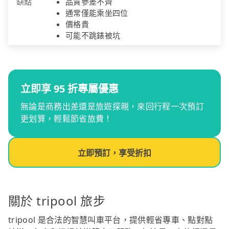
缺點
品質參差不齊
通常僅能乘坐四位
價格貴
可能不跳錶被坑
立即享 95 折專屬優惠
無論是商務出差還是旅遊探親，來回行程一次預訂
更划算，輕鬆節省旅費！
立即預訂，享受折扣
關於 tripool 旅步
tripool 是合法的智慧叫車平台，提供輕省專車、點對點