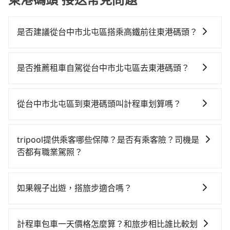
是否建議從台中市北屯區搭乘高鐵前往東港碼頭？
若要從台中市北屯區搭高鐵前往東港碼頭，高鐵較貴、
費時！從最早06:25一直到23:07，台中-左營一天最多有
是否推薦租車自駕從台中市北屯區去東港碼頭？
89班次高鐵可搭乘。假設從台中市北屯區 (台中市北屯
如果你有台灣駕照且對自己駕駛技術有信心，且在車上
區) 前往最靠近的台中高鐵站，叫一輛計程車花費約500
時不需要閉目養神（因為要自己開車），最重要的是你
元、車程約24分鐘。抵達高鐵站後，步行進站、現場購
從台中市北屯區到東港碼頭叫計程車划算嗎？
當天就要來回，那在台中路邊可隨租隨借的iRent應該是
票並於月台排隊的時間約20分鐘，再乘坐45~68分鐘
如選擇小黃直達，在台中可以透過app叫車的有55688台
你最便宜選擇。註冊完iRent的app後，可以每小時
（平均57分）的高鐵從台中站前往左營高鐵站，每人票
灣大車隊、Uber、Line Taxi、Yoxi等，如果在路邊攔不
$115~205承租小轎車，每公里再額外加收$3.2，從台中
價790元，再用10分鐘出站、等待車站前排班的計程
tripool提供乘客哪些保障？是否有乘客險？司機是
到車，也可考慮打電話至台中市北屯區附近的計程車
市北屯區到東港碼頭的花費預估為$3,000~3,650（金額
車，搭上小黃後約花59分鐘、車費1,400元後，抵達東港
否都有職業駕照？
隊，如怡美計程車、台中計程車、台中無線等叫車看
差異來自於平假日、車款差異、抵達目的地後多久原路
碼頭 (屏東縣東港鎮) 的目的地。全程加上轉車時間共2小
旅步提供最高500萬的乘客險，且只接受通過旅步嚴格審
看。依照里程跳錶計算，價格約為5,850~7,000元間，但
返回），雖已將eTag和可能的每小時40元路邊停車費用
時50分鐘，假設3位同行，高鐵加轉乘之平均每人花費為
查，符合職業駕駛資格的司機入隊服務，所提供之車輛
如改預約tripool可省高達$2,800。但如果要考慮到回
預估進去，但額外的汽車保險與可能的罰單都需自付。
如果親子出遊，搭旅步適合嗎？
1,420元。不過，台中市少部分小黃司機不按表收費，看
也都經過細心維護及保養，以確保您的乘車安全。
程，屏東縣僅有合法計程車約370輛，數量約為台中市的
再者，和運的iRent只提供最基本的車型，如Toyota
乘客是外地人便漫天喊價或恣意繞路。但如果全程使用
適合的，另外旅步也特別為您心愛的寶貝準備了兒童座
4%、密度僅雙北的0.3%，其叫車的難度是雙北市的310
Yaris、Prius C、Vios這類乘坐體驗較差的車款，如果人
tripool並到府專車接送，則每人平均花費約1,400元，
椅及兒童用增高墊供您選購(租借300元/個)，讓您和孩子
倍。再加上台中市有些計程車司機不按錶計費，約有
計程車包車一天價格怎麼算？和旅步相比誰比較划
數超過四位，更是沒有較大的七人座或九人座可供選
費時2小時44分鐘。選擇搭乘高鐵而不預約包車，不僅每