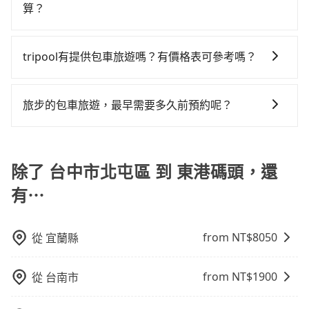
出遊時安全更有保障。
27%會採現場議價，建議最好先上網預約，以免當場被
算？
擇，而且無人租車最令人詬病的就是車況，打開車門才
人至少額外負擔20元車資，而且更會額外浪費6分鐘在轉
坑受騙。綜合以上，無論在價格或服務品質上，tripool
發現仍有上一組乘客遺留的垃圾或者撞凹的車門仍未被
乘與等車上，現在還不馬上來預約tripool！如果你僅有
計程車包車的價格通常根據時間或距離計算，包車的價
都是你從台中市北屯區到東港碼頭的最佳選擇。
修理，每一次租車都好像在開樂透一樣。另外，偶爾也
兩位乘車，也可參考tripool的拼車共乘服務，最多可再
格通常是根據時間或距離來計算，而且在不同城市和地
tripool有提供包車旅遊嗎？有價格表可參考嗎？
會遇到明明已經預約了時間但上一位用戶卻遲遲尚未歸
節省50%的交通費用。
區，價格可能有所不同。另外，計程車包車價格也可能
還，又或者要還車時卻偏偏找不到停車位，對於急著用
tripool提供全台各地包括東港碼頭與台中市北屯區的包
會因為交通狀況等因素而有所變動。因此，在預定包車
車或者要載其他乘客的人來說就有不小的風險。最後，
車旅遊，從單純的單趟接送到算時間的計時包車都有，
之前，最好先詢問清楚具體價格和注意事項。相比之
旅步的包車旅遊，最早需要多久前預約呢？
雖然路邊隨租隨還看似方便，但實際使用時還是有其區
可彈性選擇2~12小時的服務，滿足家族出遊、朋友聚
下，旅步的包車服務價格相對更為透明和具體，一般是
域的限制，實際可停靠的地點與你的上下車地點仍有段
當您的行程確定後，建議盡早預訂包車服務，因為旅步
會、婚喪喜慶等不同的需求。價格透明、無隱藏費用，
按照包車時間和里程、車型來計費，價格在網站上公開
距離，在遇到下雨天或者載行李時，就顯得非常不便。
提供早鳥優惠，您越早預訂就能享有更優惠的價格。所
網站試算即真實價格，免去來回電話確認。一天包車的
透明，方便客戶可以更加準確地了解行程所需時間和費
以不妨趁早訂購，享受更划算的價格。
除了 台中市北屯區 到 東港碼頭，還
價格可能跟其他車隊相差無幾，但是如果只需要短時數
用。
或者單程專車服務者，敢大聲說我們價格絕對最划算。
有⋯
網站上可直接挑選小轎車、休旅車、或九人座箱型車，
如需10人以上巴士，請來信洽詢。
from NT$
8050
從
宜蘭縣
from NT$
1900
從
台南市