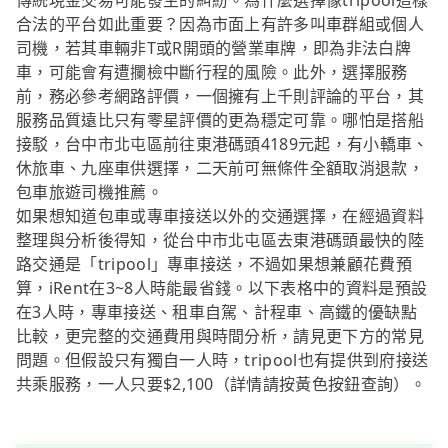
傳統現金交易可能發生的糾紛。為什麼選擇像tripool這樣
合法的平台如此重要？因為市面上有許多叫車群組或個人
司機，若其車輛非T或R開頭的營業車牌，即為非法白牌
車，可能會有遭攔檢中斷行程的風險。此外，選擇服務
前，務必參考網路評價，一個擁有上千則評論的平台，其
服務品質遠比只有零星評價的更為穩定可靠。哪怕是搭船
接駁，台中市北屯區前往東港碼頭4189元起，有小轎車、
休旅車、九座車供選擇，二天前可無條件全額取消退款，
包車旅遊司機推薦。
如果想知道包車或專車接送以外的交通選擇，在經過資料
整理與分析後得知，從台中市北屯區去東港碼頭最快的陸
路交通是「tripool」專車接送，不過如果想兼顧花費預
算，iRent在3~8人時能最省錢。以下表格中的資料是預設
在3人時，專車接送、租車自駕、計程車、高鐵的優缺點
比較，更完整的交通費用與時間分析，請見更下方的常見
問題。但假設只有獨自一人時，tripool也有提供到府接送
共乘服務，一人只要$2,100（詳情請按黃色按鈕查詢）。