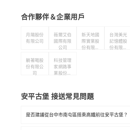
合作夥伴＆企業用戶
月陽股份
薇爾艾伯
新天地國
台灣美光
有限公司
國際有限
際實業股
記憶體股
公司
份有限公
份有限公
司
司
躺著喝股
科技管理
份有限公
家網路事
司
業股份有
限公司
安平古堡 接送常見問題
是否建議從台中市南屯區搭乘高鐵前往安平古堡？
若要從台中市南屯區搭高鐵前往安平古堡，高鐵乘坐舒適