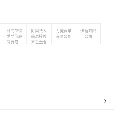
日商英特
財團法人
力捷實業
伊梔有限
愛酷信股
學思達教
有限公司
公司
份有限公
育基金會
司台灣分
公司
、較貴、費時！從最早06:25一直到23:07，台中-台南