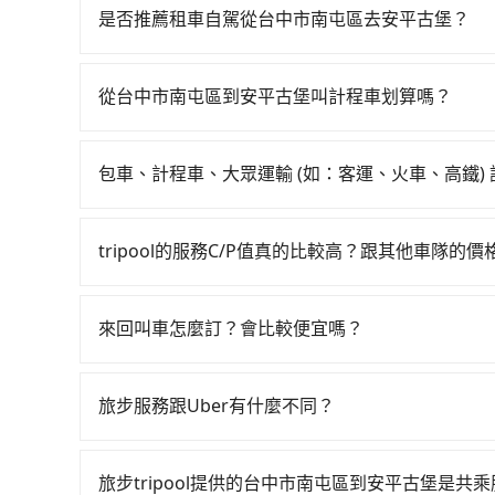
一天最多有74班次高鐵可搭乘。假設從台中市南屯區
是否推薦租車自駕從台中市南屯區去安平古堡？
花費約300元、車程約15分鐘。抵達高鐵站後，步
如果你有台灣駕照且對自己駕駛技術有信心，且在
36~54分鐘（平均45分）的高鐵從台中站前往台
天就要來回，那在台中路邊可隨租隨借的iRent應該
計程車，搭上小黃後約花41分鐘、車費700元後，
從台中市南屯區到安平古堡叫計程車划算嗎？
$115~205承租小轎車，每公里再額外加收$3.2，
2小時6分鐘，假設3位同行，高鐵加轉乘之平均每
如選擇小黃直達，在台中可以透過app叫車的有55688台
差異來自於平假日、車款差異、抵達目的地後多久原
看乘客是外地人便漫天喊價或恣意繞路。但如果全程使
到車，也可考慮打電話至附近的計程車隊，如中天
預估進去，但額外的汽車保險與可能的罰單都需自付。再
時1小時57分鐘。選擇搭乘高鐵而不預約包車，不
包車、計程車、大眾運輸 (如：客運、火車、高鐵)
錶計算，價格約為3,925~4,700元間，但如改預約t
Yaris、Prius C、Vios這類乘坐體驗較差
乘與等車上，現在還不馬上來預約tripool！如果你
在選擇交通方式時，您可依下列建議的考慮因素做
法計程車約4,140輛，數量約為台中市的50%、密
擇，而且無人租車最令人詬病的就是車況，打開車
節省50%的交通費用。
程車最貴，而大眾運輸通常較便宜。 行程：需多
市有些計程車司機不按錶計費，約有27%會採現場
理，每一次租車都好像在開樂透一樣。另外，偶爾
tripool的服務C/P值真的比較高？跟其他車隊的
且不介意耗時轉乘可選大眾運輸或較貴的計程車。
無論在價格或服務品質上，tripool都是你從台
又或者要還車時卻偏偏找不到停車位，對於急著用
在服務品質許可下，乘客當然希望價格越便宜越好
也比較便宜，人數少可搭乘大眾運輸或計程車。 
邊隨租隨還看似方便，但實際使用時還是有其區域
的台灣大車隊、大都會、LINE Taxi、Uber
可選用大眾運輸。 便利性：需要便利性和方便性
來回叫車怎麼訂？會比較便宜嗎？
遇到下雨天或者載行李時，就顯得非常不便。
KKDAY、KLOOK、叫車吧等。tripool旅
輸。
為了乘客未來可能的訂單修改或取消，每筆訂單只
包括台中市南屯區去安平古堡），全台保證出車。由
定。至於價格已經市場最優惠，並無特別針對來回
務，是絕大多數乘客出行的最佳選擇。
旅步服務跟Uber有什麼不同？
限單程或來回。
tripool 旅步具備以下特色： (1) 採事前預約制。
區。 (4) 有較為嚴謹的乘車時間與取消政策。
旅步tripool提供的台中市南屯區到安平古堡是共