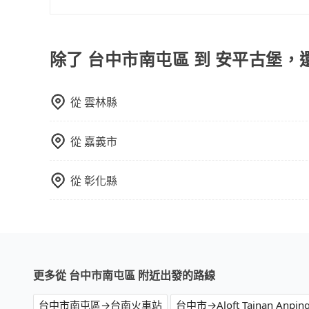
tripool除了共乘拼車服務外，也有包車到府接
司機以外，從上車到下車期間，都不會再有其他陌
度安排，路線上會盡可能以順路為優先，載客數也
除了 台中市南屯區 到 安平古堡，
從
雲林縣
從
嘉義市
從
彰化縣
更多從 台中市南屯區 附近出發的路線
台中市南屯區→台南火車站
台中市→Aloft Tainan Anpin