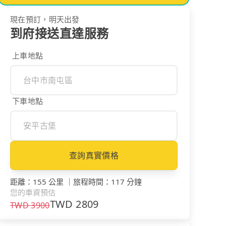
現在預訂，明天出發
到府接送直達服務
上車地點
下車地點
查詢真實價格
距離
：
155 公里
｜
旅程時間
：
117 分鐘
您的車資預估
TWD
2809
TWD
3900