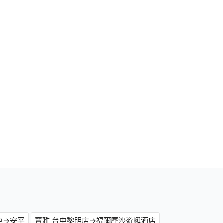
屯→安平
寶雅 台中黎明店→福爾摩沙遊艇酒店