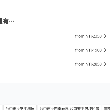
送服務，預約時都依照乘客需求做選擇。如需專車接送，車內除了
生人出現。如選擇共乘服務，則會依照其他共乘乘客做彈性調
不會超過座位的上限。
還有⋯
from NT$
2350
from NT$
1900
from NT$
2850
g
台中市→安平樹屋
台中市→四季春風 台南安平包棟民宿
南