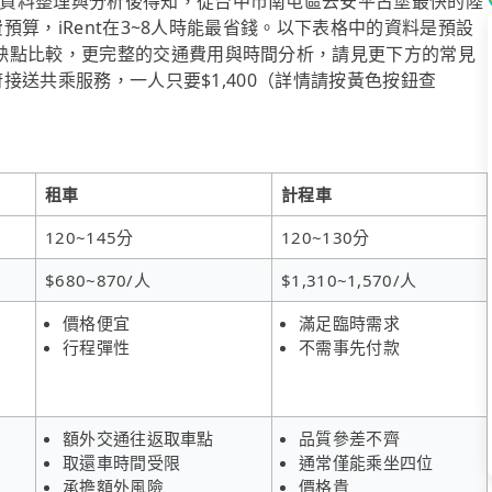
資料整理與分析後得知，從台中市南屯區去安平古堡最快的陸
費預算，iRent在3~8人時能最省錢。以下表格中的資料是預設
缺點比較，更完整的交通費用與時間分析，請見更下方的常見
府接送共乘服務，一人只要$1,400（詳情請按黃色按鈕查
租車
計程車
120~145分
120~130分
$680~870/人
$1,310~1,570/人
價格便宜
滿足臨時需求
行程彈性
不需事先付款
額外交通往返取車點
品質參差不齊
取還車時間受限
通常僅能乘坐四位
承擔額外風險
價格貴