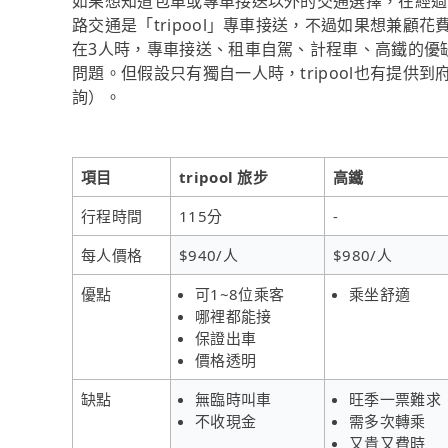
如果想知道包車或專車接送以外的交通選擇，在經過
路交通是「tripool」專車接送，不過如果想兼顧花
在3人時，專車接送、租車自駕、計程車、高鐵的優
問題。但假設只有獨自一人時，tripool也有提供到
詢）。
項目
tripool 旅步
高鐵
行程時間
115分
-
每人價格
$940/人
$980/人
優點
可1~8位乘客
乘坐舒適
哪裡都能接
保證出車
價格透明
缺點
無臨時叫車
旺季一票難求
不收現金
需多次轉乘
又貴又費時