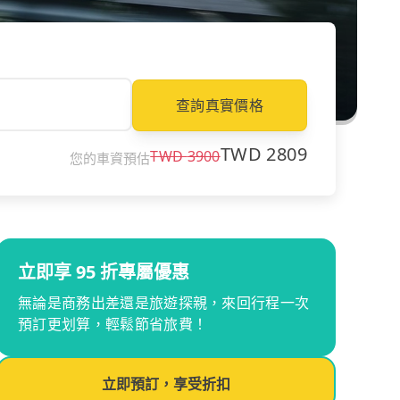
查詢真實價格
TWD
2809
TWD
3900
您的車資預估
立即享 95 折專屬優惠
無論是商務出差還是旅遊探親，來回行程一次
預訂更划算，輕鬆節省旅費！
立即預訂，享受折扣