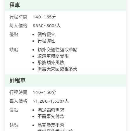
租車
行程時間
140~165分
每人價格
$650~800/人
優點
價格便宜
行程彈性
缺點
額外交通往返取車點
取還車時間受限
承擔額外風險
需當天來回或租多天
計程車
行程時間
140~150分
每人價格
$1,280~1,530/人
優點
滿足臨時需求
不需事先付款
缺點
品質參差不齊