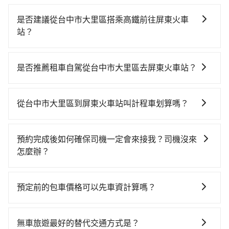
是否建議從台中市大里區搭乘高鐵前往屏東火車
站？
若要從台中市大里區搭高鐵前往屏東火車站，高鐵較
貴、費時！從最早06:25一直到23:07，台中-左營一天最
是否推薦租車自駕從台中市大里區去屏東火車站？
多有89班次高鐵可搭乘。假設從台中市大里區 (台中市大
如果你有台灣駕照且對自己駕駛技術有信心，且在車上
里區) 前往最靠近的台中高鐵站，叫一輛計程車花費約
時不需要閉目養神（因為要自己開車），最重要的是你
300元、車程約22分鐘。抵達高鐵站後，步行進站、現
從台中市大里區到屏東火車站叫計程車划算嗎？
當天就要來回，那在台中路邊可隨租隨借的iRent應該是
場購票並於月台排隊的時間約20分鐘，再乘坐45~68分
如選擇小黃直達，在台中可以透過app叫車的有55688台
你最便宜選擇。註冊完iRent的app後，可以每小時
鐘（平均57分）的高鐵從台中站前往左營高鐵站，每人
灣大車隊、Uber、Line Taxi、Yoxi等，如果在路邊攔不
$115~205承租小轎車，每公里再額外加收$3.2，從台中
票價790元，再用10分鐘出站、等待車站前排班的計程
預約完成後如何確保司機一定會來接我？司機沒來
到車，也可考慮打電話至台中市大里區附近的計程車
市大里區到屏東火車站的花費預估為$2,600~3,200（金
車，搭上小黃後約花52分鐘、車費600元後，抵達屏東
怎麼辦？
隊，如國通無限計程車、HENLEY興利國際等叫車看看。
額差異來自於平假日、車款差異、抵達目的地後多久原
火車站 (屏東縣屏東市) 的目的地。全程加上轉車時間共2
只要完成預約並付款完成，訂單就成立，tripool也保證
依照里程跳錶計算，價格約為5,100~6,100元間，但如改
路返回），雖已將eTag和可能的每小時40元路邊停車費
小時41分鐘，假設4位同行，高鐵加轉乘之平均每人花費
派車。在出發前一天晚上八點時，會透過電子郵件與簡
預約tripool可省高達$2,700。但如果要考慮到回程，屏
用預估進去，但額外的汽車保險與可能的罰單都需自
預定前的包車價格可以先車資計算嗎？
為1,020元。不過，台中市少部分小黃司機不按表收費，
訊提供司機的姓名、電話、車牌、車型等資訊，如在約
東縣僅有合法計程車約370輛，數量約為台中市的4%、
付。再者，和運的iRent只提供最基本的車型，如Toyota
看乘客是外地人便漫天喊價或恣意繞路。但如果全程使
可以的，旅步的官網、APP提供24小時即時查價功能，
定好的時間與上車地點沒有看到司機，可主動電話聯
密度僅雙北的0.3%，其叫車的難度是雙北市的310倍。
Yaris、Prius C、Vios這類乘坐體驗較差的車款，如果人
用tripool並到府專車接送，則每人平均花費約860元，
無隱藏費用，讓您可以隨時掌握交通開支。
繫，可能原本約定的地點不適合暫停而改停靠在附近的
再加上台中市有些計程車司機不按錶計費，約有27%會
無車旅遊最好的替代交通方式是？
數超過四位，更是沒有較大的七人座或九人座可供選
費時2小時16分鐘。選擇搭乘高鐵而不預約包車，不僅每