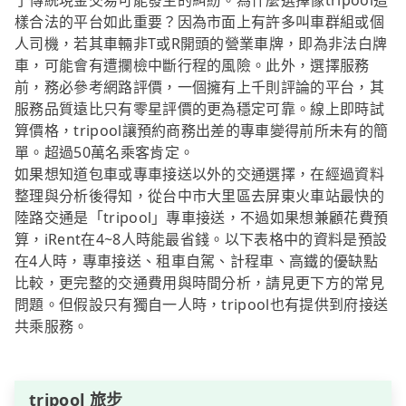
了傳統現金交易可能發生的糾紛。為什麼選擇像tripool這
樣合法的平台如此重要？因為市面上有許多叫車群組或個
人司機，若其車輛非T或R開頭的營業車牌，即為非法白牌
車，可能會有遭攔檢中斷行程的風險。此外，選擇服務
前，務必參考網路評價，一個擁有上千則評論的平台，其
服務品質遠比只有零星評價的更為穩定可靠。線上即時試
算價格，tripool讓預約商務出差的專車變得前所未有的簡
單。超過50萬名乘客肯定。
如果想知道包車或專車接送以外的交通選擇，在經過資料
整理與分析後得知，從台中市大里區去屏東火車站最快的
陸路交通是「tripool」專車接送，不過如果想兼顧花費預
算，iRent在4~8人時能最省錢。以下表格中的資料是預設
在4人時，專車接送、租車自駕、計程車、高鐵的優缺點
比較，更完整的交通費用與時間分析，請見更下方的常見
問題。但假設只有獨自一人時，tripool也有提供到府接送
共乘服務。
tripool 旅步