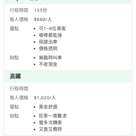
行程時間
135分
每人價格
$860/人
優點
可1~8位乘客
哪裡都能接
保證出車
價格透明
缺點
無臨時叫車
不收現金
高鐵
行程時間
每人價格
$1,020/人
優點
乘坐舒適
缺點
旺季一票難求
需多次轉乘
又貴又費時