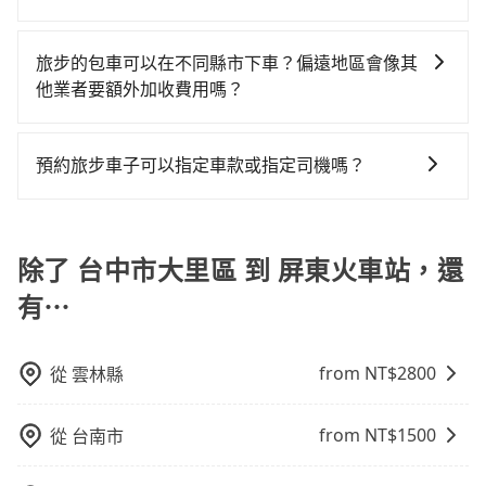
位置。但如果遇到車輛故障或者前一趟車嚴重耽誤，
採現場議價，建議最好先上網預約，以免當場被坑受
擇，而且無人租車最令人詬病的就是車況，打開車門才
人至少額外負擔160元車資，而且更會額外浪費25分鐘
如果您沒有車，想要出門旅遊，最好的替代交通方式要
tripool會盡快改派以減少乘客等待的時間。
騙。綜合以上，無論在價格或服務品質上，tripool都是
發現仍有上一組乘客遺留的垃圾或者撞凹的車門仍未被
在轉乘與等車上，現在還不馬上來預約tripool！如果你
看您旅遊的目的地而定。您可以善用大眾運輸，例如：
旅步的包車可以在不同縣市下車？偏遠地區會像其
你從台中市大里區到屏東火車站的最佳選擇。
修理，每一次租車都好像在開樂透一樣。另外，偶爾也
是三人以下要乘車，也可參考tripool的拼車共乘服務，
公車、捷運、客運等，或者考慮租車。如果您想要更便
他業者要額外加收費用嗎？
會遇到明明已經預約了時間但上一位用戶卻遲遲尚未歸
最多可再節省50%的交通費用。
利的出行方式，您也可以選擇使用像是旅步提供的包車
還，又或者要還車時卻偏偏找不到停車位，對於急著用
旅步的包車服務非常方便，您可以在不同縣市下車。對
服務，由專人到府接送，讓您更加輕鬆自在。
車或者要載其他乘客的人來說就有不小的風險。最後，
於偏遠地區，我們提供的價格已經包含了所有基本的費
預約旅步車子可以指定車款或指定司機嗎？
雖然路邊隨租隨還看似方便，但實際使用時還是有其區
用，不會像其他業者那樣收取額外費用。但如果您需要
域的限制，實際可停靠的地點與你的上下車地點仍有段
可以的，目前預定時旅步僅提供車型選擇，無法指定車
前往的地點屬於高海拔山區等特殊地點，就可能會需要
距離，在遇到下雨天或者載行李時，就顯得非常不便。
款及司機服務。但如果您有特別需求，可透過電子郵件
支付額外的費用，不過別擔心，您可以透過旅步官網查
booking@tripool.app聯繫我們，將有專人協助回覆確
除了 台中市大里區 到 屏東火車站，還
詢到具體的費用。
認是否能協助安排。。
有⋯
from NT$
2800
從
雲林縣
from NT$
1500
從
台南市