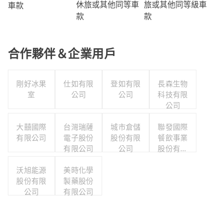
旅或其他同等級車
休旅或其他同等車
車款
款
款
合作夥伴＆企業用戶
剛好冰果
仕如有限
登如有限
長森生物
室
公司
公司
科技有限
公司
大囍國際
台灣瑞薩
城市倉儲
聯發國際
有限公司
電子股份
股份有限
餐飲事業
有限公司
公司
股份有限
公司
沃旭能源
美時化學
股份有限
製藥股份
公司
有限公司