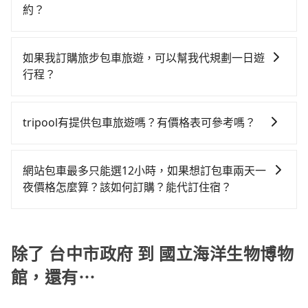
乘客負擔，沒有其他巧令名目的隱藏費用，網站上看到
7,025~8,400元間，但如改預約tripool可省高達
能的罰單都需自付。再者，和運的iRent只提供最基本的
約？
但如果全程使用tripool並到府專車接送，則每人平均花
的價格皆為真實價格。
$2,500。但如果要考慮到回程，屏東縣僅有合法計程車
車型，如Toyota Yaris、Prius C、Vios這類乘坐體驗較
費約1,480元，費時3小時19分鐘。選擇搭乘高鐵而不預
如要預約從台中市政府前往國立海洋生物博物館的專車
約370輛，數量約為台中市的4%、密度僅雙北的0.3%，
差的車款，如果人數超過四位，更是沒有較大的七人座
約包車，不僅每人至少額外負擔140元車資，而且更會額
接送服務，可直接線上輸入上下車地點或地址，三秒內
其叫車的難度是雙北市的310倍。再加上台中市有些計程
如果我訂購旅步包車旅遊，可以幫我代規劃一日遊
或九人座可供選擇，而且無人租車最令人詬病的就是車
外浪費18分鐘在轉乘與等車上，現在還不馬上來預約
即可查到真實價格，照著步驟填寫完乘客資料與線上刷
車司機不按錶計費，約有27%會採現場議價，建議最好
行程？
況，打開車門才發現仍有上一組乘客遺留的垃圾或者撞
tripool！如果你是三人以下要乘車，也可參考tripool的
卡，訂單即成立。在拿到訂單編號後，隨即會在手機上
先上網預約，以免當場被坑受騙。綜合以上，無論在價
凹的車門仍未被修理，每一次租車都好像在開樂透一
拼車共乘服務，最多可再節省50%的交通費用。
抱歉！目前旅步的包車服務只能提供交通接送服務，暫
收到簡訊以及電子郵件確認信，如此就完成預約了，而
格或服務品質上，tripool都是你從台中市政府到國立海
樣。另外，偶爾也會遇到明明已經預約了時間但上一位
時還沒有規劃行程的服務。
司機與車輛的詳細資料，將於乘車前一晚八點透過SMS
tripool有提供包車旅遊嗎？有價格表可參考嗎？
洋生物博物館的最佳選擇。
用戶卻遲遲尚未歸還，又或者要還車時卻偏偏找不到停
和EMAIL提供。一旦付款完畢，tripool保證出車。一般
車位，對於急著用車或者要載其他乘客的人來說就有不
tripool提供全台各地包括國立海洋生物博物館與台中市
建議出發前一天中午以前完成預約，越早下訂價格越低
小的風險。最後，雖然路邊隨租隨還看似方便，但實際
政府的包車旅遊，從單純的單趟接送到算時間的計時包
價，如臨時需要，前一天傍晚五點前仍會收單，最遲如
網站包車最多只能選12小時，如果想訂包車兩天一
使用時還是有其區域的限制，實際可停靠的地點與你的
車都有，可彈性選擇2~12小時的服務，滿足家族出遊、
當天下午過後乘車，四小時前仍能預約。
夜價格怎麼算？該如何訂購？能代訂住宿？
上下車地點仍有段距離，在遇到下雨天或者載行李時，
朋友聚會、婚喪喜慶等不同的需求。價格透明、無隱藏
就顯得非常不便。
旅步的包車服務是以一天一張訂單的方式計算，如果您
費用，網站試算即真實價格，免去來回電話確認。一天
需要連續兩天的包車服務，可以在官網上分開預定兩天
包車的價格可能跟其他車隊相差無幾，但是如果只需要
的行程。另外，目前旅步只提供接送服務，暫不提供代
除了 台中市政府 到 國立海洋生物博物
短時數或者單程專車服務者，敢大聲說我們價格絕對最
訂住宿服務。
划算。網站上可直接挑選小轎車、休旅車、或九人座箱
館，還有⋯
型車，如需10人以上巴士，請來信洽詢。