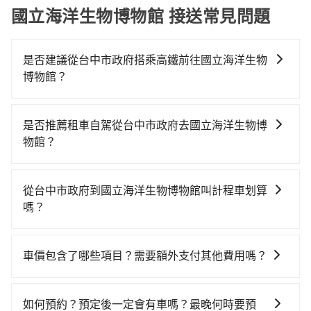
國立海洋生物博物館 接送常見問題
是否建議從台中市政府搭乘高鐵前往國立海洋生物
博物館？
若要從台中市政府搭高鐵前往國立海洋生物博物館，高
鐵較貴、費時！從最早06:25一直到23:07，台中-左營一
是否推薦租車自駕從台中市政府去國立海洋生物博
天最多有89班次高鐵可搭乘。假設從台中市政府 (台中市
物館？
西屯區) 前往最靠近的台中高鐵站，叫一輛計程車花費約
如果你有台灣駕照且對自己駕駛技術有信心，且在車上
300元、車程約17分鐘。抵達高鐵站後，步行進站、現
時不需要閉目養神（因為要自己開車），最重要的是你
場購票並於月台排隊的時間約20分鐘，再乘坐45~68分
從台中市政府到國立海洋生物博物館叫計程車划算
當天就要來回，那在台中路邊可隨租隨借的iRent應該是
鐘（平均57分）的高鐵從台中站前往左營高鐵站，每人
嗎？
你最便宜選擇。註冊完iRent的app後，可以每小時
票價790元，再用10分鐘出站、等待車站前排班的計程
如選擇小黃直達，在台中可以透過app叫車的有55688台
$115~205承租小轎車，每公里再額外加收$3.2，從台中
車，搭上小黃後約花113分鐘、車費3,000元後，抵達國
灣大車隊、Uber、Line Taxi、Yoxi等，如果在路邊攔不
市政府到國立海洋生物博物館的花費預估為
立海洋生物博物館 (屏東縣車城鄉) 的目的地。全程加上
車價包含了哪些項目？需要額外支付其他費用嗎？
到車，也可考慮打電話至台中市政府附近的計程車隊，
$3,550~4,250（金額差異來自於平假日、車款差異、抵
轉車時間共3小時37分鐘，假設4位同行，高鐵加轉乘之
官網上顯示的車價已經包含了租車、司機、高速公路過
如大都會衛星車隊、龍興計程車行永福站無線車隊、聯
達目的地後多久原路返回），雖已將eTag和可能的每小
平均每人花費為1,620元。不過，台中市少部分小黃司機
路費、油資、保險、小費，司機的餐費與住宿費不需要
美汽車行等叫車看看。依照里程跳錶計算，價格約為
時40元路邊停車費用預估進去，但額外的汽車保險與可
如何預約？預定後一定會有車嗎？最晚何時要預
不按表收費，看乘客是外地人便漫天喊價或恣意繞路。