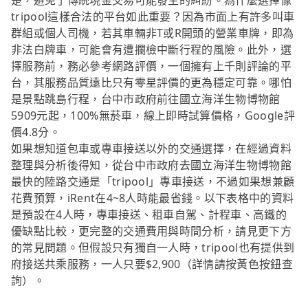
楚，避免了傳統現金交易可能發生的糾紛。為什麼選擇像
tripool這樣合法的平台如此重要？因為市面上有許多叫車
群組或個人司機，若其車輛非T或R開頭的營業車牌，即為
非法白牌車，可能會有遭攔檢中斷行程的風險。此外，選
擇服務前，務必參考網路評價，一個擁有上千則評論的平
台，其服務品質遠比只有零星評價的更為穩定可靠。哪怕
是景點跳島行程，台中市政府前往國立海洋生物博物館
5909元起，100%無菸車，線上即時試算價格，Google評
價4.8分。
如果想知道包車或專車接送以外的交通選擇，在經過資料
整理與分析後得知，從台中市政府去國立海洋生物博物館
最快的陸路交通是「tripool」專車接送，不過如果想兼顧
花費預算，iRent在4~8人時能最省錢。以下表格中的資料
是預設在4人時，專車接送、租車自駕、計程車、高鐵的
優缺點比較，更完整的交通費用與時間分析，請見更下方
的常見問題。但假設只有獨自一人時，tripool也有提供到
府接送共乘服務，一人只要$2,900（詳情請按黃色按鈕查
詢）。