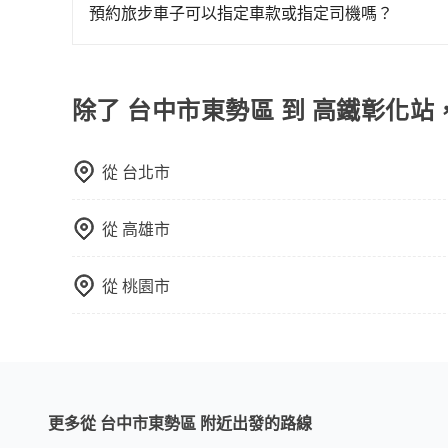
和素質、費用透明度和評價口碑等方面，以確保您
預約旅步車子可以指定車款或指定司機嗎？
可以的，目前預定時旅步僅提供車型選擇，無法指
booking@tripool.app聯繫我們，將有專人
除了 台中市東勢區 到 高鐵彰化站
從
台北市
從
高雄市
從
桃園市
更多從 台中市東勢區 附近出發的路線