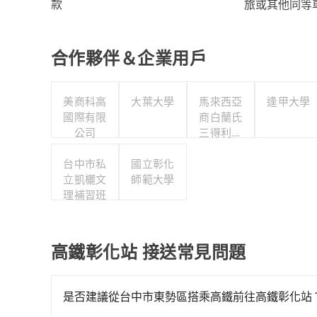
旅或其他同等
款
合作夥伴＆企業用戶
美商科高
大葉大學
馬來西亞
逢甲大學
國際有限
商白蘭氏
公司
三得利股
份有限公
台中市私
國立彰化
司台灣分
立凱欐文
師範大學
公司
理補習班
高鐵彰化站 接送常見問題
是否建議從台中市東勢區搭乘高鐵前往高鐵彰化站