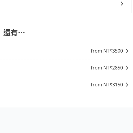
在台灣旅行的安全和舒適。
定車款及司機服務。但如果您有特別需求，可透過電子郵件
協助回覆確認是否能協助安排。。
，還有⋯
from NT$
3500
from NT$
2850
from NT$
3150