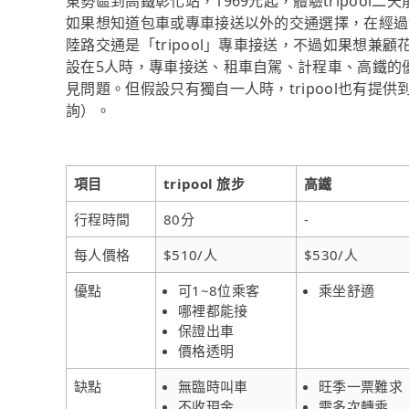
東勢區到高鐵彰化站，1969元起，體驗tripool
如果想知道包車或專車接送以外的交通選擇，在經過
陸路交通是「tripool」專車接送，不過如果想兼顧
設在5人時，專車接送、租車自駕、計程車、高鐵的
見問題。但假設只有獨自一人時，tripool也有提供
詢）。
項目
tripool 旅步
高鐵
行程時間
80分
-
每人價格
$510/人
$530/人
優點
可1~8位乘客
乘坐舒適
哪裡都能接
保證出車
價格透明
缺點
無臨時叫車
旺季一票難求
不收現金
需多次轉乘