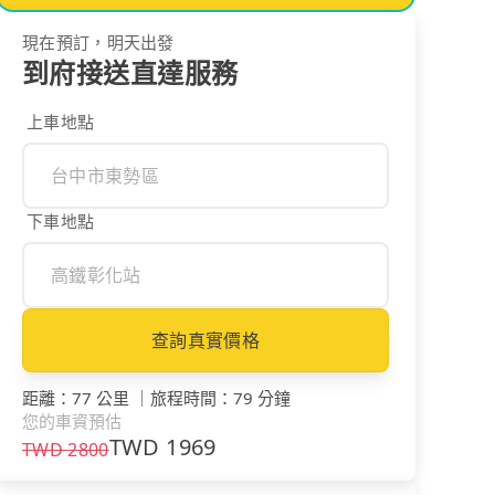
現在預訂，明天出發
到府接送直達服務
上車地點
下車地點
查詢真實價格
距離
：
77 公里
｜
旅程時間
：
79 分鐘
您的車資預估
TWD
1969
TWD
2800