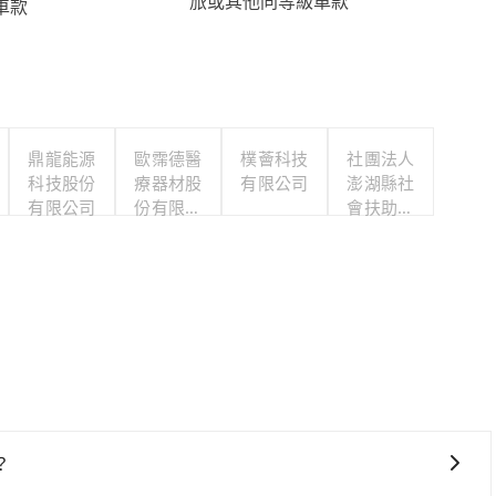
旅或其他同等級車款
車款
鼎龍能源
歐霈德醫
樸薈科技
社團法人
科技股份
療器材股
有限公司
澎湖縣社
有限公司
份有限公
會扶助關
司
懷協會
？