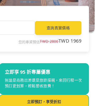
查詢真實價格
TWD
1969
TWD
2800
您的車資預估
立即享 95 折專屬優惠
無論是商務出差還是旅遊探親，來回行程一次
預訂更划算，輕鬆節省旅費！
立即預訂，享受折扣