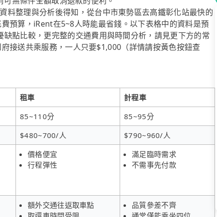
二天前可無條件全額取消退款的便利。
資料整理與分析後得知，從台中市東勢區去高鐵彰化站最快的
花費預算，iRent在5~8人時能最省錢。以下表格中的資料是預
優缺點比較，更完整的交通費用與時間分析，請見更下方的常
到府接送共乘服務，一人只要$1,000（詳情請按黃色按鈕查
租車
計程車
85~110分
85~95分
$480~700/人
$790~960/人
價格便宜
滿足臨時需求
行程彈性
不需事先付款
額外交通往返取車點
品質參差不齊
取還車時間受限
通常僅能乘坐四位