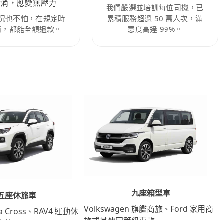
取消，應變無壓力
我們嚴選並培訓每位司機，已
況也不怕，在規定時
累積服務超過 50 萬人次，滿
消，都能全額退款。
意度高達 99%。
九座箱型車
五座休旅車
Volkswagen 旗艦商旅、Ford 家用商
lla Cross、RAV4 運動休