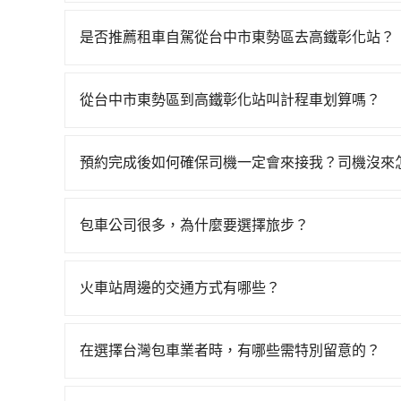
從台中市東勢區搭高鐵去高鐵彰化站絕非最佳選擇
也才27班車次，從最早06:25到22:49，過了
是否推薦租車自駕從台中市東勢區去高鐵彰化站？
(台中市東勢區) 前往最靠近的台中高鐵站，叫一輛計
如果你有台灣駕照且對自己駕駛技術有信心，且在
進站、現場購票並於月台排隊的時間約20分鐘，再乘
天就要來回，那在台中路邊可隨租隨借的iRent應該
站，每人票價130元，再用5分鐘出站。全程加上轉
從台中市東勢區到高鐵彰化站叫計程車划算嗎？
$115~205承租小轎車，每公里再額外加收$3.2，
人花費為530元。不過，台中市少部分小黃司機不
如選擇小黃直達，在台中可以透過app叫車的有55688台
額差異來自於平假日、車款差異、抵達目的地後多久
程使用tripool並到府專車接送，則每人平均花費
到車，也可考慮打電話至台中市東勢區當地唯一的
用預估進去，但額外的汽車保險與可能的罰單都需自付。
僅每人至少額外負擔20元車資，而且更會額外浪費7
預約完成後如何確保司機一定會來接我？司機沒來
為1,975~2,400元間，若改選tripool的
Yaris、Prius C、Vios這類乘坐體驗較差
是三人以下要乘車，也可參考tripool的拼車共乘
只要完成預約並付款完成，訂單就成立，tripoo
1,640輛，數量約為台中市的20%、密度僅雙北的
擇，而且無人租車最令人詬病的就是車況，打開車
提供司機的姓名、電話、車牌、車型等資訊，如在
車司機不按錶計費，約有27%會採現場議價，建議
理，每一次租車都好像在開樂透一樣。另外，偶爾
包車公司很多，為什麼要選擇旅步？
能原本約定的地點不適合暫停而改停靠在附近的位置。
或服務品質上，tripool都是你從台中市東勢區到
又或者要還車時卻偏偏找不到停車位，對於急著用
旅步非常重視司機的審查和車輛的維護，我們的價
快改派以減少乘客等待的時間。
邊隨租隨還看似方便，但實際使用時還是有其區域
供更彈性的取消訂單規定，並致力於提供高品質的
火車站周邊的交通方式有哪些？
遇到下雨天或者載行李時，就顯得非常不便。
火車站通常是城市的交通樞紐，以下是火車站常見
相對便宜經濟。 計程車：乘坐計程車到達或離開火
在選擇台灣包車業者時，有哪些需特別留意的？
離開火車站，快捷便利。 包車：預定包車到達或
若您是入境台灣從事旅遊活動，或是在選擇台灣包