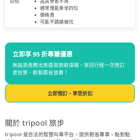
缺點
品質參差不齊
通常僅能乘坐四位
價格貴
可能不跳錶被坑
立即享 95 折專屬優惠
無論是商務出差還是旅遊探親，來回行程一次預訂
更划算，輕鬆節省旅費！
立即預訂，享受折扣
關於 tripool 旅步
tripool 是合法的智慧叫車平台，提供輕省專車、點對點