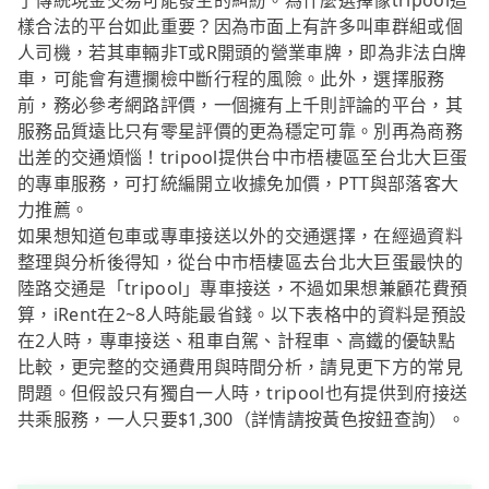
了傳統現金交易可能發生的糾紛。為什麼選擇像tripool這
樣合法的平台如此重要？因為市面上有許多叫車群組或個
人司機，若其車輛非T或R開頭的營業車牌，即為非法白牌
車，可能會有遭攔檢中斷行程的風險。此外，選擇服務
前，務必參考網路評價，一個擁有上千則評論的平台，其
服務品質遠比只有零星評價的更為穩定可靠。別再為商務
出差的交通煩惱！tripool提供台中市梧棲區至台北大巨蛋
的專車服務，可打統編開立收據免加價，PTT與部落客大
力推薦。
如果想知道包車或專車接送以外的交通選擇，在經過資料
整理與分析後得知，從台中市梧棲區去台北大巨蛋最快的
陸路交通是「tripool」專車接送，不過如果想兼顧花費預
算，iRent在2~8人時能最省錢。以下表格中的資料是預設
在2人時，專車接送、租車自駕、計程車、高鐵的優缺點
比較，更完整的交通費用與時間分析，請見更下方的常見
問題。但假設只有獨自一人時，tripool也有提供到府接送
共乘服務，一人只要$1,300（詳情請按黃色按鈕查詢）。