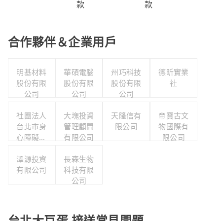
款
款
合作夥伴＆企業用戶
明基材料
華碩電腦
州巧科技
德昕實業
股份有限
股份有限
股份有限
社
公司
公司
公司
社團法人
大塊投資
天隆信有
帝寶古文
台北市身
管理顧問
限公司
物國際有
心障礙游
有限公司
限公司
泳協會
澤源投資
長森生物
有限公司
科技有限
公司
台北大巨蛋 接送常見問題