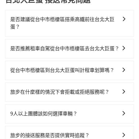
是否建議從台中市梧棲區搭乘高鐵前往台北大巨
蛋？
若要從台中市梧棲區搭高鐵前往台北大巨蛋，高鐵較
貴、費時！從最早06:05一直到23:03，台中-台北一天最
是否推薦租車自駕從台中市梧棲區去台北大巨蛋？
多有105班次高鐵可搭乘。假設從台中市梧棲區 (台中市
如果你有台灣駕照且對自己駕駛技術有信心，且在車上
梧棲區) 前往最靠近的台中高鐵站，叫一輛計程車花費約
時不需要閉目養神（因為要自己開車），最重要的是你
1,000元、車程約42分鐘。抵達高鐵站後，步行進站、現
從台中市梧棲區到台北大巨蛋叫計程車划算嗎？
當天就要來回，那在台中路邊可隨租隨借的iRent應該是
場購票並於月台排隊的時間約20分鐘，再乘坐43~69分
如選擇小黃直達，在台中可以透過app叫車的有55688台
你最便宜選擇。註冊完iRent的app後，可以每小時
鐘（平均57分）的高鐵從台中站前往台北高鐵站，每人
灣大車隊、Uber、Line Taxi、Yoxi等，如果在路邊攔不
$115~205承租小轎車，每公里再額外加收$3.2，從台中
票價700元，再用15分鐘出站、等待車站前排班的計程
旅步在什麼樣的情況下會拒載或拒絕服務呢？
到車，也可考慮打電話至台中市梧棲區附近的計程車
市梧棲區到台北大巨蛋的花費預估為$2,150~2,700（金
車，搭上小黃後約花30分鐘、車費300元後，抵達台北
當您使用 tripool 旅步乘車日期當天，若發生以下 3 項
隊，如港都計程車、大豐收 梧棲計程車、億達計程車等
額差異來自於平假日、車款差異、抵達目的地後多久原
大巨蛋 (台北市信義區) 的目的地。全程加上轉車時間共2
原因，司機有權拒絕服務： 1) 當日搭車人數或行李超過
叫車看看。依照里程跳錶計算，價格約為4,200~5,000元
路返回），雖已將eTag和可能的每小時40元路邊停車費
9人以上團體該如何選擇車輛？
小時44分鐘，假設2位同行，高鐵加轉乘之平均每人花費
訂購時填寫的數量。請務必確實填寫當日實際攜帶的行
間，但如改預約tripool可省高達$2,400。台中市有些計
用預估進去，但額外的汽車保險與可能的罰單都需自
為1,350元。不過，台中市少部分小黃司機不按表收費，
在Line群組或Facebook社團裡，有司機標榜能提供乘坐
李及乘坐的總人數，包含成人及兒童／嬰幼兒。 2) 孩童
程車司機不按錶計費，約有27%會採現場議價，建議最
付。再者，和運的iRent只提供最基本的車型，如Toyota
看乘客是外地人便漫天喊價或恣意繞路。但如果全程使
9人以上之廂型車，其實屬違法。在現行法律下，營業小
同行，卻無自備或加購兒童座椅。提醒您，為了保護孩
好先上網預約，以免當場被坑受騙。綜合以上，無論在
旅步的接送服務是否提供實時追蹤？
Yaris、Prius C、Vios這類乘坐體驗較差的車款，如果人
用tripool並到府專車接送，則每人平均花費約1,320