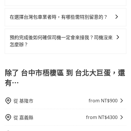
客車最多座位數量就是9人，如扣掉司機就只能乘坐8位
童的安全，依道路交通安全規則規定，四歲以下的孩童
價格或服務品質上，tripool都是你從台中市梧棲區到台
數超過四位，更是沒有較大的七人座或九人座可供選
元，費時1小時55分鐘。選擇搭乘高鐵而不預約包車，不
是的，旅步的接送服務提供實時追蹤功能。您可以通過
乘客，如果要10人以上就是營業大客車的範疇，也就是
必須乘坐兒童座椅。 3) 搭乘寵物友善專車卻沒有裝籠。
北大巨蛋的最佳選擇。
擇，而且無人租車最令人詬病的就是車況，打開車門才
僅每人至少額外負擔30元車資，而且更會額外浪費49分
旅步的APP查看車輛的實時位置，確保能夠準時與司機
中型巴士或大型遊覽車。非法改裝的車輛，不僅與車輛
避免影響行車安全，請您務將寵物置入提籠或提袋內。
在選擇台灣包車業者時，有哪些需特別留意的？
發現仍有上一組乘客遺留的垃圾或者撞凹的車門仍未被
鐘在轉乘與等車上，現在還不馬上來預約tripool！如果
會合，享受更安心的接送服務。
行照不符，連司機的駕照都會不符。在路上被警察盤查
修理，每一次租車都好像在開樂透一樣。另外，偶爾也
你是獨自一人乘車，也可參考tripool的拼車共乘服務，
若您是入境台灣從事旅遊活動，或是在選擇台灣包車業
請下車終止行程事小，如果發生意外，保險公司可不予
會遇到明明已經預約了時間但上一位用戶卻遲遲尚未歸
最多可再節省50%的交通費用。
者時，要特別留意評估業者的合法性、司機和車輛的資
賠償就事大了。千萬別為了省小錢而把朋友親人的安全
預約完成後如何確保司機一定會來接我？司機沒來
還，又或者要還車時卻偏偏找不到停車位，對於急著用
質和素質、費用透明度和評價口碑等方面，以確保您在
給賭上。通常人數沒有超過10位，建議預約一台九人座
怎麼辦？
車或者要載其他乘客的人來說就有不小的風險。最後，
台灣旅行的安全和舒適。
與一台小轎車比較划算，如人數超過12位就一定是叫一
雖然路邊隨租隨還看似方便，但實際使用時還是有其區
只要完成預約並付款完成，訂單就成立，tripool也保證
台中巴比較方便。但也有例外，比方說有些山區或路段
域的限制，實際可停靠的地點與你的上下車地點仍有段
派車。在出發前一天晚上八點時，會透過電子郵件與簡
是禁止大客車通行的，建議在預定時最好先與車行或平
距離，在遇到下雨天或者載行李時，就顯得非常不便。
訊提供司機的姓名、電話、車牌、車型等資訊，如在約
除了 台中市梧棲區 到 台北大巨蛋，還
台確認。
定好的時間與上車地點沒有看到司機，可主動電話聯
有⋯
繫，可能原本約定的地點不適合暫停而改停靠在附近的
位置。但如果遇到車輛故障或者前一趟車嚴重耽誤，
tripool會盡快改派以減少乘客等待的時間。
from NT$
900
從
基隆市
from NT$
4300
從
嘉義縣