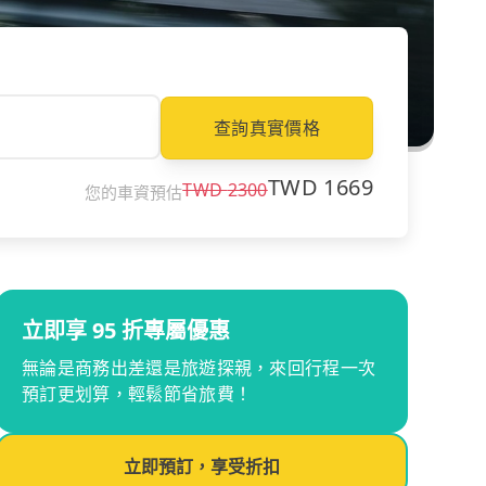
查詢真實價格
TWD
1669
TWD
2300
您的車資預估
立即享 95 折專屬優惠
無論是商務出差還是旅遊探親，來回行程一次
預訂更划算，輕鬆節省旅費！
立即預訂，享受折扣