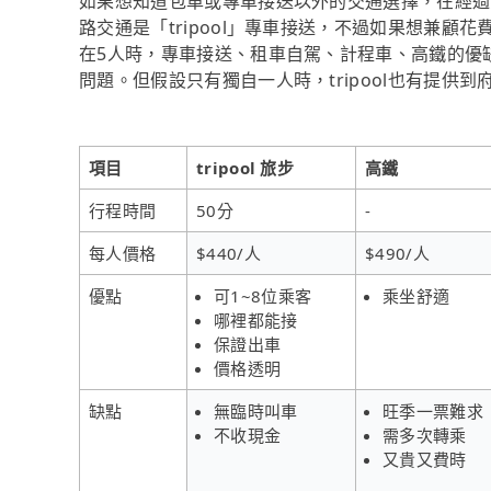
如果想知道包車或專車接送以外的交通選擇，在經過
路交通是「tripool」專車接送，不過如果想兼顧花
在5人時，專車接送、租車自駕、計程車、高鐵的優
問題。但假設只有獨自一人時，tripool也有提供
項目
tripool 旅步
高鐵
行程時間
50分
-
每人價格
$440/人
$490/人
優點
可1~8位乘客
乘坐舒適
哪裡都能接
保證出車
價格透明
缺點
無臨時叫車
旺季一票難求
不收現金
需多次轉乘
又貴又費時