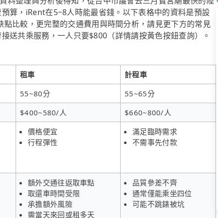
資料整理與分析後得知，從台中市議會去三月寶宮廟最快的陸
費預算，iRent在5~8人時能最省錢。以下表格中的資料是預設
缺點比較，更完整的交通費用與時間分析，請見更下方的常見
到府接送共乘服務，一人只要$800（詳情請按黃色按鈕查詢）。
租車
計程車
55~80分
55~65分
$400~580/人
$660~800/人
價格便宜
滿足臨時需求
行程彈性
不需事先付款
額外交通往返取車點
品質參差不齊
取還車時間受限
通常僅能乘坐四位
承擔額外風險
可能不跳錶被坑
需當天來回或租多天