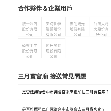
合作夥伴＆企業用戶
統一超商
美時化學
雲朗觀光
台灣大哥
股份有限
製藥股份
股份有限
大股份有
公司
有限公司
公司
限公司
碩興工業
億居開發
股份有限
建設有限
公司
公司
三月寶宮廟 接送常見問題
是否建議從台中市議會搭乘高鐵前往三月寶宮廟？
從台中市議會搭高鐵去三月寶宮廟絕非最佳選擇，
才27班車次，從最早06:25到22:49，過了末
是否推薦租車自駕從台中市議會去三月寶宮廟？