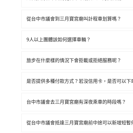
中市西屯區) 前往最靠近的台中高鐵站，叫一輛計程
如果你有台灣駕照且對自己駕駛技術有信心，且在
站、現場購票並於月台排隊的時間約20分鐘，再乘坐
天就要來回，那在台中路邊可隨租隨借的iRent應該
每人票價130元，再用5分鐘出站、等待車站前排班
從台中市議會到三月寶宮廟叫計程車划算嗎？
$115~205承租小轎車，每公里再額外加收$3.2，
寶宮廟 (南投縣竹山鎮) 的目的地。全程加上轉車
如選擇小黃直達，在台中可以透過app叫車的有55688台
差異來自於平假日、車款差異、抵達目的地後多久原
費為490元。不過，台中市少部分小黃司機不按表
到車，也可考慮打電話至附近的計程車隊，如TND
預估進去，但額外的汽車保險與可能的罰單都需自付。再
用tripool並到府專車接送，則每人平均花費約4
9人以上團體該如何選擇車輛？
車看看。依照里程跳錶計算，價格約為1,650~2,0
Yaris、Prius C、Vios這類乘坐體驗較差
額外負擔50元車資，而且更會額外浪費36分鐘在轉乘
在Line群組或Facebook社團裡，有司機標榜
到回程，南投縣僅有合法計程車約340輛，數量約為
擇，而且無人租車最令人詬病的就是車況，打開車
下要乘車，也可參考tripool的拼車共乘服務，最
客車最多座位數量就是9人，如扣掉司機就只能乘坐
的490倍。再加上台中市有些計程車司機不按錶計
理，每一次租車都好像在開樂透一樣。另外，偶爾
旅步在什麼樣的情況下會拒載或拒絕服務呢？
型巴士或大型遊覽車。非法改裝的車輛，不僅與車
被坑受騙。雖然台中市議會到三月寶宮廟的跳表小
又或者要還車時卻偏偏找不到停車位，對於急著用
當您使用 tripool 旅步乘車日期當天，若發生以下
車終止行程事小，如果發生意外，保險公司可不予
費用就貴了，改預約一輛tripool的九人座廂型車最高
邊隨租隨還看似方便，但實際使用時還是有其區域
訂購時填寫的數量。請務必確實填寫當日實際攜帶的
上。通常人數沒有超過10位，建議預約一台九人座
是否提供多種付款方式？若沒信用卡，是否可以下
遇到下雨天或者載行李時，就顯得非常不便。
同行，卻無自備或加購兒童座椅。提醒您，為了保
比較方便。但也有例外，比方說有些山區或路段是
目前旅步提供多種付款方式可供選擇，包括線上刷卡 (VISA/
須乘坐兒童座椅。 3) 搭乘寵物友善專車卻沒有
先享受後付款等。若您沒有信用卡，建議可以使用 A
台中市議會去三月寶宮廟有深夜乘車的時段嗎？
費，或者利用 ATM 完成匯款。
tripool不僅全台島內任何車輛到的了的地方都
一日傍晚五點以前下訂預約，旅步就敢保證出車。
從台中市議會抵達三月寶宮廟前中途可以新增短暫