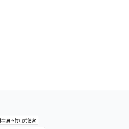
林皇居→竹山武德宮