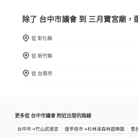
tripool有提供多點上下車接送服務，線上預約
前後額外里程數5公里內加收200元。雖然可能有
取額外費用是必要的補償。
除了 台中市議會 到 三月寶宮廟，
從
彰化縣
從
新竹縣
從
台南市
更多從 台中市議會 附近出發的路線
台中市→竹山武德宮
逢甲夜市→杉林溪森林遊樂園
豐邑