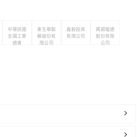
中華民國
東生華製
鑫毅投資
廣穎電通
全國工業
藥股份有
有限公司
股份有限
總會
限公司
公司
高鐵較貴、費時、轉車麻煩！台中-彰化就算尖峰時刻，一天也
班車到清晨的時段，還是要找其他交通方案。假設從台中市議會 (台