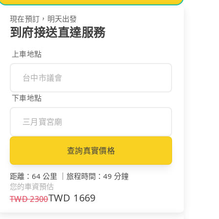
現在預訂，明天出發
到府接送直達服務
上車地點
下車地點
查詢真實價格
距離
：
64 公里
｜
旅程時間
：
49 分鐘
您的車資預估
TWD
1669
TWD
2300