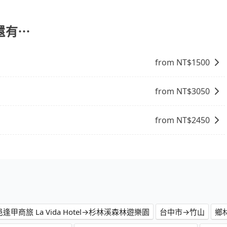
從台中市議會前往三月寶宮廟的途中可備註加點。每個加點位置，
些路線完全順路，但是司機多點停靠就會有額外的等待時間，收
還有⋯
from NT$
1500
from NT$
3050
from NT$
2450
逢甲商旅 La Vida Hotel→杉林溪森林遊樂園
台中市→竹山
鄉