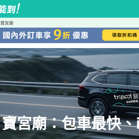
月寶宮廟
寶宮廟：包車最快、iR