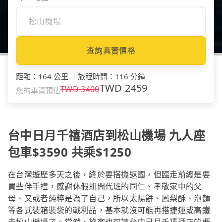
查詢真實價格
距離
：
164 公里
｜
旅程時間
：
116 分鐘
TWD
2459
TWD
3400
您的車資預估
台中日月千禧酒店到松山機場 九人座
包車$3590 共乘$1250
在台灣遊歷多天之後，終於要搭機返國，但臨走前總是要
買些伴手禮，感謝休假期間代班的同仁、孝敬家中的父
母、又或者純粹是為了自己，所以太陽餅、鳳梨酥、泡麵
等各式裝箱裝袋的戰利品，基本就沒可能再搭捷運或高鐵