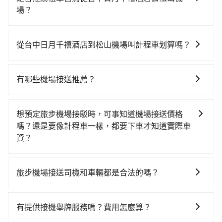
台北一天最多有105班次高鐵可搭乘。假設從台中日月千
場？
禧酒店 (台中市西屯區) 前往最靠近的台中高鐵站，叫一
通常旅客不會選擇租車或自駕前往松山機場，畢竟停在
輛計程車花費約300元、車程約17分鐘。抵達高鐵站
路邊多天不用車，停車費與租車費用都是不小開支。
後，步行進站、現場購票並於月台排隊的時間約20分
從台中日月千禧酒店到松山機場叫計程車划算嗎？
鐘，再乘坐43~69分鐘（平均57分）的高鐵從台中站前
如選擇小黃直達，在台中可以透過app叫車的有55688台
往台北高鐵站，每人票價700元，再用15分鐘出站、等
灣大車隊、Uber、Line Taxi、Yoxi等，如果在路邊攔不
待車站前排班的計程車，搭上小黃後約花17分鐘、車費
有哪些機場接送推薦？
到車，也可考慮打電話至台中日月千禧酒店附近的計程
300元後，抵達松山機場 (台北市松山區) 的目的地。全
除了55688、uber之外，旅步的機場接送也是許多用戶
車隊，如TND皇家多元化計程車、龍興計程車行永福站
程加上轉車時間共2小時6分鐘，假設3位同行，高鐵加轉
推薦的首選。旅步提供多種車型選擇、透明的價格以及
無線車隊、天誠衛星計程車等叫車看看。依照里程跳錶
想預定旅步機場接駁時，可事知道機場接送價格
乘之平均每人花費為900元。不過，台中市少部分小黃司
優質的客服服務。還同步提供共乘服務，讓客戶有更經
計算，價格約為4,150~5,000元間，但如改預約tripool
嗎？還是要像計程車一樣，都要下車才知道實際車
機不按表收費，看乘客是外地人便漫天喊價或恣意繞
濟實惠的選擇，旅步的服務，更適合滿足不同需求的旅
可省高達$2,500。台中市有些計程車司機不按錶計費，
資？
路。但如果全程使用tripool並到府專車接送，則每人平
客。
約有27%會採現場議價，建議最好先上網預約，以免當
均花費約820元，費時1小時56分鐘。選擇搭乘高鐵而不
tripool旅步提供透明且固定的機場接送價格，您可以在
場被坑受騙。綜合以上，無論在價格或服務品質上，
預約包車，不僅每人至少額外負擔80元車資，而且更會
預訂前在官網或app即時查詢並確認價格、完成預定。無
tripool都是你從台中日月千禧酒店到松山機場的最佳選
旅步機場接送司機和車輛都是合法的嗎？
額外浪費10分鐘在轉乘與等車上，現在還不馬上來預約
需像計程車一樣下車後才知道實際車資。這樣，您可以
擇。
tripool！如果你僅有兩位乘車，也可參考tripool的拼車
是的，旅步的司機和車輛都是合法的。旅步使用的是合
更好地安排您的出行計劃、交通開支，享受無憂的接送
共乘服務，最多可再節省50%的交通費用。
法的R牌租賃車和T牌多元計程車，並非市面上違法的白
服務。
有提供接機舉牌服務嗎？費用怎麼算？
牌車，且所有司機均經過嚴格篩選和培訓，確保乘客的