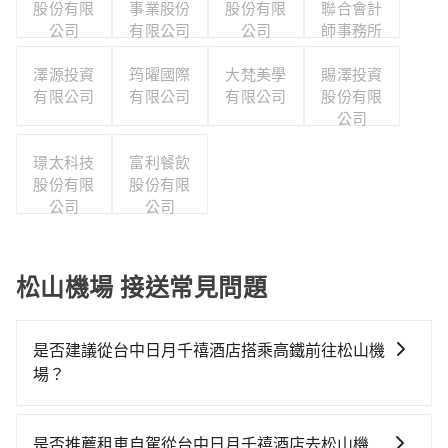
股份有限
事業股份
股份有限
聯合會計
公司
有限公司
公司
師事務所
澤源投資
筠曜國際
大梵美學
賜澤投資
有限公司
有限公司
有限公司
股份有限
公司
璟太科技
富利餐飲
股份有限
股份有限
公司
公司
松山機場 接送常見問題
是否建議從台中日月千禧酒店搭乘高鐵前往松山機
場？
若要從台中日月千禧酒店搭高鐵前往松山機場，高鐵乘
坐舒適、較貴、費時！從最早06:05一直到23:03，台中-
是否推薦租車自駕從台中日月千禧酒店去松山機