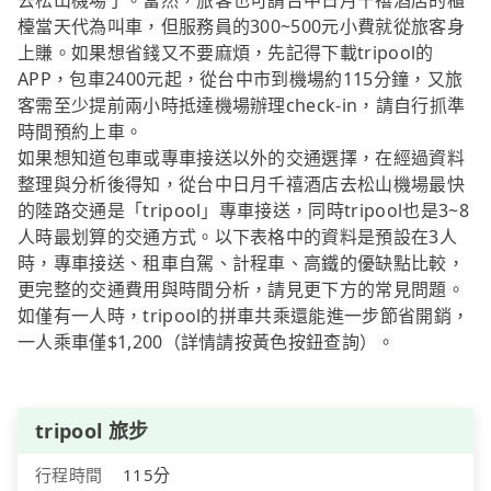
去松山機場了。當然，旅客也可請台中日月千禧酒店的櫃
檯當天代為叫車，但服務員的300~500元小費就從旅客身
上賺。如果想省錢又不要麻煩，先記得下載tripool的
APP，包車2400元起，從台中市到機場約115分鐘，又旅
客需至少提前兩小時抵達機場辦理check-in，請自行抓準
時間預約上車。
如果想知道包車或專車接送以外的交通選擇，在經過資料
整理與分析後得知，從台中日月千禧酒店去松山機場最快
的陸路交通是「tripool」專車接送，同時tripool也是3~8
人時最划算的交通方式。以下表格中的資料是預設在3人
時，專車接送、租車自駕、計程車、高鐵的優缺點比較，
更完整的交通費用與時間分析，請見更下方的常見問題。
如僅有一人時，tripool的拼車共乘還能進一步節省開銷，
一人乘車僅$1,200（詳情請按黃色按鈕查詢）。
tripool 旅步
行程時間
115分