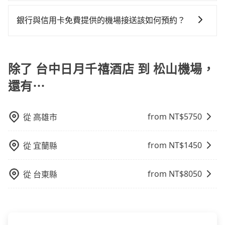
有的！如果您需要桃園機場代舉牌接機服務，旅步有提
安全和舒適。
供這項服務。在一般時段，費用為200元/人，而夜間加
銀行與信用卡免費提供的機場接送該如何預約？
成時段(22:00-06:59)，費用則為300元/人。
不同的銀行和信用卡公司可能有不同的預約方式，建議
您可與您的銀行或信用卡公司確認是否提供機場接送服
務，並根據各家信用公司要求的預定流程完成預定，完
除了 台中日月千禧酒店 到 松山機場，
成預訂後，系統通常會自動發送確認郵件或簡訊，請妥
還有⋯
善保存相關資訊。若有任何疑問或需要進一步協助，亦
可以聯繫銀行或信用卡公司的客服中心提供相關的協助
和指引。
from NT$
5750
從
高雄市
from NT$
1450
從
宜蘭縣
from NT$
8050
從
台東縣